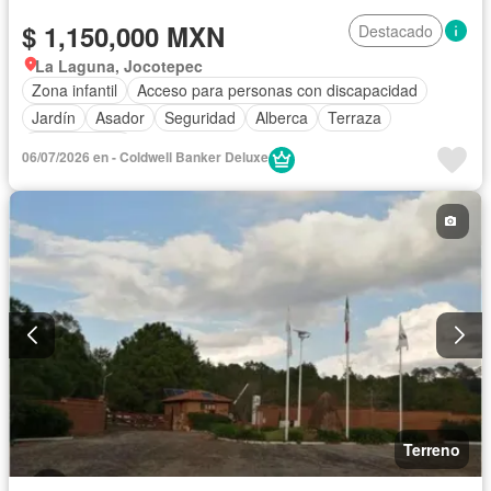
$ 1,150,000 MXN
Destacado
La Laguna, Jocotepec
Zona infantil
Acceso para personas con discapacidad
Jardín
Asador
Seguridad
Alberca
Terraza
Sin amueblar
06/07/2026 en - Coldwell Banker Deluxe
Terreno