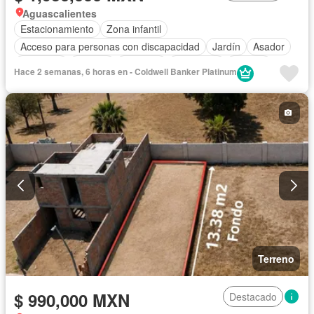
Aguascalientes
Estacionamiento
Zona infantil
Acceso para personas con discapacidad
Jardín
Asador
Gimnasio
Internet
Elevador
Seguridad
Alberca
Hace 2 semanas, 6 horas en - Coldwell Banker Platinum
Terraza
Sin amueblar
Terreno
$ 990,000 MXN
Destacado