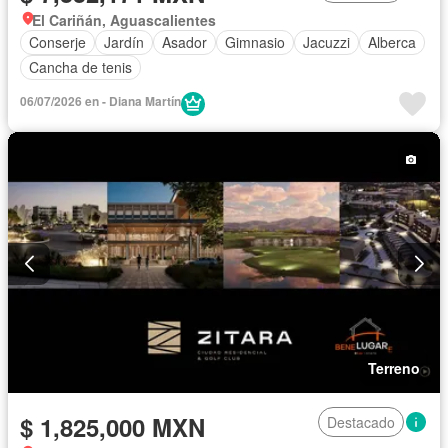
El Cariñán, Aguascalientes
Conserje
Jardín
Asador
Gimnasio
Jacuzzi
Alberca
Cancha de tenis
06/07/2026 en - Diana Martín
Terreno
$ 1,825,000 MXN
Destacado