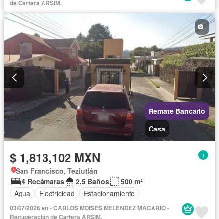
Estacionamiento
Internet
Jardín
Recámara con closet
de Cartera ARSIM.
Seguridad
Televisión por cable
Wifi
Zonas verdes
Sin amueblar
Remate Bancario
Casa
$ 1,813,102 MXN
San Francisco, Teziutlán
4 Recámaras
2.5 Baños
500 m²
Agua
Electricidad
Estacionamiento
03/07/2026 en - CARLOS MOISES MELENDEZ MACARIO -
Recuperación de Cartera ARSIM.