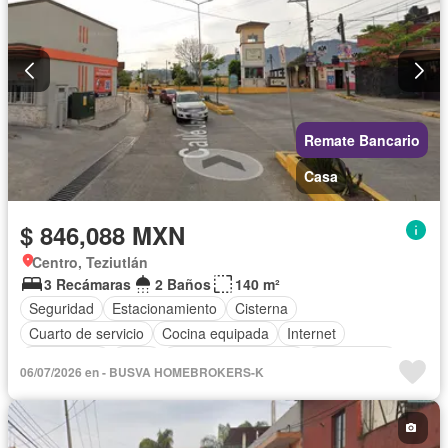
Remate Bancario
Casa
$ 846,088 MXN
Centro, Teziutlán
3 Recámaras
2 Baños
140 m²
Seguridad
Estacionamiento
Cisterna
Cuarto de servicio
Cocina equipada
Internet
Electricidad
Agua
Televisión por cable
Gas natural
06/07/2026 en - BUSVA HOMEBROKERS-K
Sin amueblar