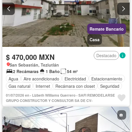
Remate Bancario
Casa
$ 470,000 MXN
Destacado
San Sebastián, Teziutlán
2 Recámaras
1 Baño
54 m²
Agua
Aire acondicionado
Electricidad
Estacionamiento
Gas natural
Internet
Recámara con closet
Seguridad
Televisión por cable
Vista panorámica
Wifi
01/07/2026 en - Lizbeth Williams Guerrero - SAFI REMODELARSE
GRUPO CONSTRUCTOR Y CONSULTOR SA DE CV-