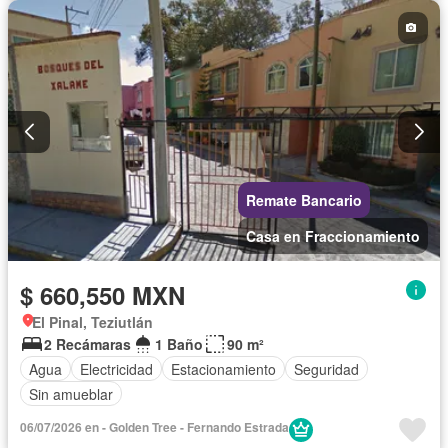
Recámara con closet
Seguridad
Televisión por cable
Wifi
Zonas verdes
Sin amueblar
Remate Bancario
Casa en Fraccionamiento
$ 660,550 MXN
El Pinal, Teziutlán
2 Recámaras
1 Baño
90 m²
Agua
Electricidad
Estacionamiento
Seguridad
Sin amueblar
06/07/2026 en - Golden Tree - Fernando Estrada