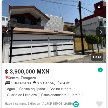
Casa
$ 3,900,000 MXN
Centro, Zaragoza
3 Recámaras
2.5 Baños
264 m²
Agua
Cocina equipada
Cocina integral
Cuarto de Limpieza
Estacionamiento
Jardín
Recámara con closet
Hace 1 semana, 3 días en - ALJOR INMOBILIARIA