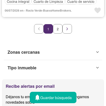
Cocina integral
Cuarto de Limpieza
Cuarto de servicio
Electricidad
Estacionamiento
Gas natural
Internet
06/07/2026 en - Rocio Verde-BusvaHomeBrokers.
Despacho
Azotea
Televisión por cable
Wifi
Zonas verdes
Sin amueblar
1
2
Zonas cercanas
Tipo inmueble
Recibe alertas por email
Déjanos tu email y te avisamos cuando tengamos
Guardar búsqueda
novedades sobre