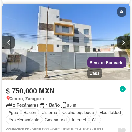
Remate Bancario
Casa
$ 750,000 MXN
Centro, Zaragoza
2 Recámaras
1 Baño
85 m²
Agua
Balcón
Cisterna
Cocina equipada
Electricidad
Estacionamiento
Gas natural
Internet
Wifi
Sin amueblar
22/06/2026 en - Vania Sodi - SAFI REMODELARSE GRUPO