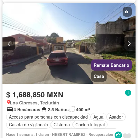
Remate Bancario
Casa
$ 1,688,850 MXN
Los Cipreses, Teziutlán
4 Recámaras
2.5 Baños
400 m²
Acceso para personas con discapacidad
Agua
Asador
Caseta de vigilancia
Cisterna
Cocina integral
Cuarto de Limpieza
Cuarto de servicio
Electricidad
Hace 1 semana, 1 día en - HEBERT RAMIREZ - Recuperación