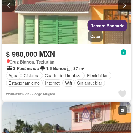
Remate Bancario
Casa
$ 980,000 MXN
Cruz Blanca, Teziutlán
3 Recámaras
1.5 Baños
87 m²
Agua
Cisterna
Cuarto de Limpieza
Electricidad
Estacionamiento
Internet
Wifi
Sin amueblar
22/06/2026 en - Jorge Mugica