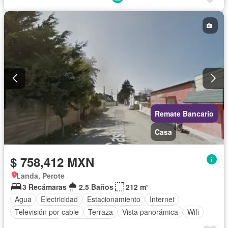
Remate Bancario
Casa
$ 758,412 MXN
Landa, Perote
3 Recámaras
2.5 Baños
212 m²
Agua
Electricidad
Estacionamiento
Internet
Televisión por cable
Terraza
Vista panorámica
Wifi
Zonas verdes
Sin amueblar