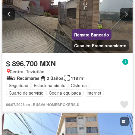
Remate Bancario
Casa en Fraccionamiento
$ 896,700 MXN
Centro, Teziutlán
3 Recámaras
2 Baños
118 m²
Seguridad
Estacionamiento
Cisterna
Cuarto de servicio
Cocina equipada
Internet
Electricidad
Agua
Televisión por cable
Gas natural
06/07/2026 en - BUSVA HOMEBROKERS-K
Zonas verdes
Sin amueblar