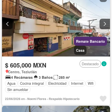
Remate Bancario
Casa
$ 605,000 MXN
Destacado
Centro, Teziutlán
4 Recámaras
3 Baños
285 m²
Agua
Cocina integral
Electricidad
Internet
Wifi
Sin amueblar
22/06/2026 en - Noemi Flores - Respaldo Hipotecario