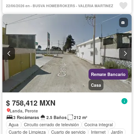
Electricidad
Estacionamiento
Gas natural
Internet
22/06/2026 en - BUSVA HOMEBROKERS - VALERIA MARTINEZ
Jardín
Despacho
Azotea
Wifi
Zonas verdes
Sin amueblar
Remate Bancario
Casa
$ 758,412 MXN
Landa, Perote
3 Recámaras
2.5 Baños
212 m²
Agua
Circuito cerrado de televisión
Cocina integral
Cuarto de Limpieza
Cuarto de servicio
Internet
Jardín