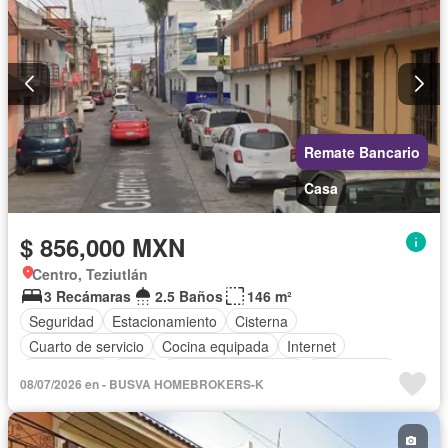
Remate Bancario
Casa
$ 856,000 MXN
Centro, Teziutlán
3 Recámaras
2.5 Baños
146 m²
Seguridad
Estacionamiento
Cisterna
Cuarto de servicio
Cocina equipada
Internet
Electricidad
Agua
Televisión por cable
Gas natural
08/07/2026 en - BUSVA HOMEBROKERS-K
Zonas verdes
Recámara con closet