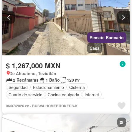
Remate Bancario
Casa
$ 1,267,000 MXN
De Ahuateno, Teziutlán
2 Recámaras
1 Baño
120 m²
Seguridad
Estacionamiento
Cisterna
Cuarto de servicio
Cocina equipada
Internet
Electricidad
Agua
Gas natural
Zonas verdes
06/07/2026 en - BUSVA HOMEBROKERS-K
Sin amueblar