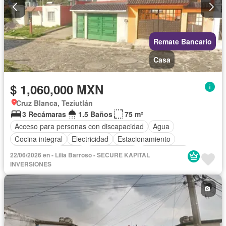
Remate Bancario
Casa
$ 1,060,000 MXN
Cruz Blanca, Teziutlán
3 Recámaras
1.5 Baños
75 m²
Acceso para personas con discapacidad
Agua
Cocina integral
Electricidad
Estacionamiento
Gas natural
Jardín
Zonas verdes
Sin amueblar
22/06/2026 en - Lilia Barroso - SECURE KAPITAL
INVERSIONES