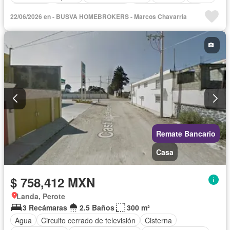
Despacho
Recámara con closet
Televisión por cable
22/06/2026 en - BUSVA HOMEBROKERS - Marcos Chavarria
Vista panorámica
Wifi
Zonas verdes
Sin amueblar
Remate Bancario
Casa
$ 758,412 MXN
Landa, Perote
3 Recámaras
2.5 Baños
300 m²
Agua
Circuito cerrado de televisión
Cisterna