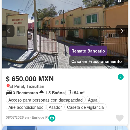
Remate Bancario
Casa en Fraccionamiento
$ 650,000 MXN
El Pinal, Teziutlán
3 Recámaras
1.5 Baños
154 m²
Acceso para personas con discapacidad
Agua
Aire acondicionado
Asador
Caseta de vigilancia
Circuito cerrado de televisión
Cocina integral
08/07/2026 en - Enrique PI
Cuarto de Limpieza
Electricidad
Estacionamiento
Gas natural
Internet
Jardín
Recámara con closet