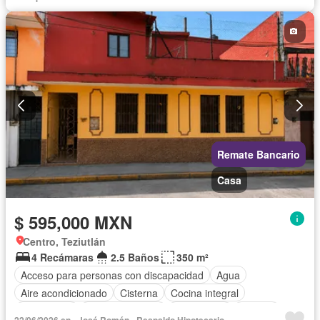
Remate Bancario
Casa
$ 595,000 MXN
Centro, Teziutlán
4 Recámaras
2.5 Baños
350 m²
Acceso para personas con discapacidad
Agua
Aire acondicionado
Cisterna
Cocina integral
Electricidad
Estacionamiento
Gas natural
Internet