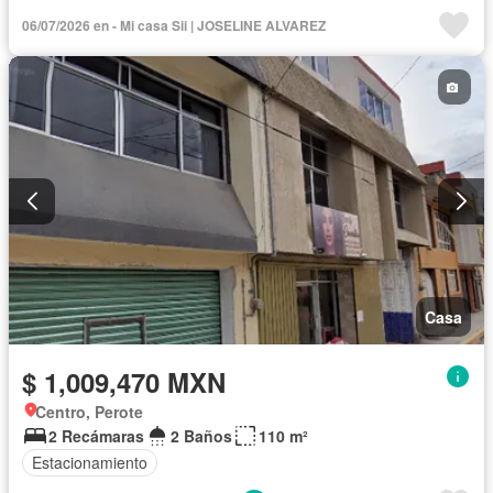
Acceso para personas con discapacidad
06/07/2026 en - Mi casa Sii | JOSELINE ALVAREZ
Recámara con closet
Caseta de vigilancia
Casa
$ 1,009,470 MXN
Centro, Perote
2 Recámaras
2 Baños
110 m²
Estacionamiento