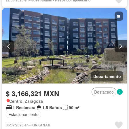
22/06/2026 en - José Román - Respaldo Hipotecario
Seguridad
Televisión por cable
Wifi
Departamento
$ 3,166,321 MXN
Destacado
Centro, Zaragoza
1 Recámara
1.5 Baños
90 m²
Estacionamiento
06/07/2026 en - KINKANAB