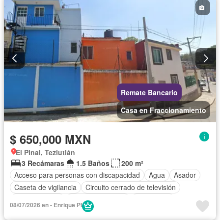
Seguridad
Televisión por cable
Vista panorámica
Wifi
Zonas verdes
Sin amueblar
Remate Bancario
Casa en Fraccionamiento
$ 650,000 MXN
El Pinal, Teziutlán
3 Recámaras
1.5 Baños
200 m²
Acceso para personas con discapacidad
Agua
Asador
Caseta de vigilancia
Circuito cerrado de televisión
Cocina integral
Cuarto de servicio
Electricidad
08/07/2026 en - Enrique PI
Estacionamiento
Gas natural
Internet
Jardín