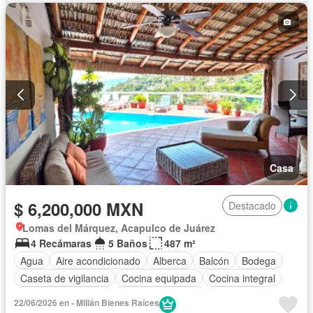
Completamente amueblado
Casa
$ 6,200,000 MXN
Destacado
Lomas del Márquez, Acapulco de Juárez
4 Recámaras
5 Baños
487 m²
Agua
Aire acondicionado
Alberca
Balcón
Bodega
Caseta de vigilancia
Cocina equipada
Cocina integral
Cuarto de Limpieza
Cuarto de servicio
Electricidad
22/06/2026 en - Millán Bienes Raíces
Estacionamiento
Recámara con closet