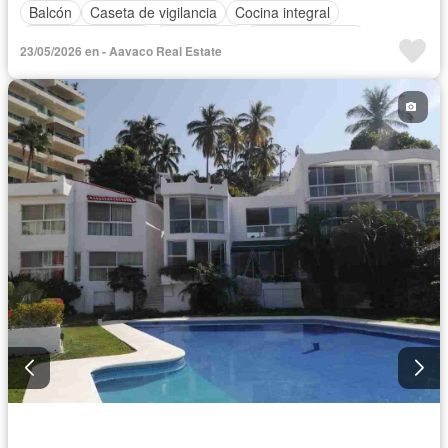
Balcón
Caseta de vigilancia
Cocina integral
Cuarto de servicio
Electricidad
Estacionamiento
23/05/2026 en - Aavaco Real Estate
Gas natural
Recámara con closet
Sala polivalente
Seguridad
Sin amueblar