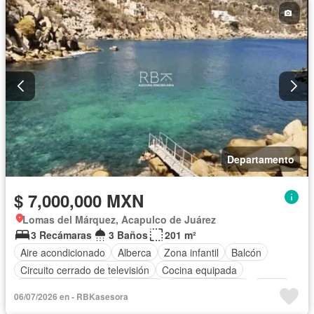
Departamento
$ 7,000,000 MXN
Lomas del Márquez, Acapulco de Juárez
3 Recámaras
3 Baños
201 m²
Aire acondicionado
Alberca
Zona infantil
Balcón
Circuito cerrado de televisión
Cocina equipada
Cuarto de Limpieza
Elevador
Estacionamiento
Jardín
06/07/2026 en - RBKasesora
Seguridad
Televisión por cable
Terraza