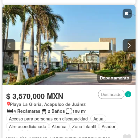
Departamento
$ 3,570,000 MXN
Destacado
Playa La Gloria, Acapulco de Juárez
4 Recámaras
2 Baños
108 m²
Acceso para personas con discapacidad
Agua
Aire acondicionado
Alberca
Zona infantil
Asador
Balcón
Caseta de vigilancia
Cocina equipada