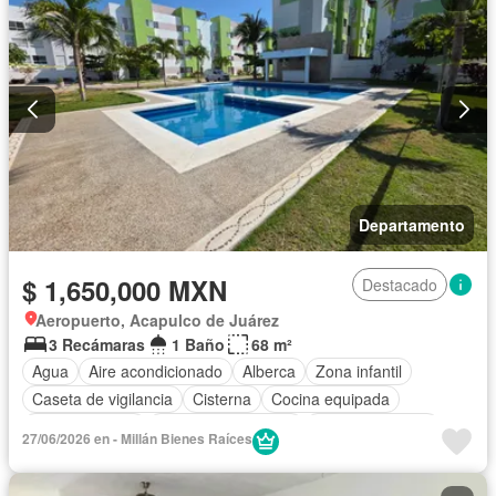
Departamento
$ 1,650,000 MXN
Destacado
Aeropuerto, Acapulco de Juárez
3 Recámaras
1 Baño
68 m²
Agua
Aire acondicionado
Alberca
Zona infantil
Caseta de vigilancia
Cisterna
Cocina equipada
Cocina integral
Cuarto de Limpieza
Estacionamiento
27/06/2026 en - Millán Bienes Raíces
Internet
Jardín
Recámara con closet
Seguridad
Wifi
Zonas verdes
Completamente amueblado