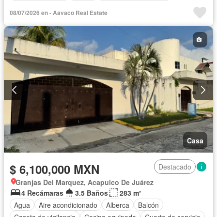
Estacionamiento
Jardín
Recámara con closet
08/07/2026 en - Aavaco Real Estate
Seguridad
Terraza
Sin amueblar
Casa
$ 6,100,000 MXN
Destacado
Granjas Del Marquez, Acapulco De Juárez
4 Recámaras
3.5 Baños
283 m²
Agua
Aire acondicionado
Alberca
Balcón
Caseta de vigilancia
Cocina equipada
Cuarto de servicio