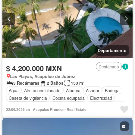
Departamento
$ 4,200,000 MXN
Destacado
Las Playas, Acapulco de Juárez
3 Recámaras
2 Baños
153 m²
Agua
Aire acondicionado
Alberca
Asador
Bodega
Caseta de vigilancia
Cocina equipada
Electricidad
Elevador
Estacionamiento
Internet
Jardín
Despacho
22/06/2026 en - Acapulco Premium Real Estate.
Recámara con closet
Sala polivalente
Seguridad
Vista panorámica
Wifi
Zonas verdes
Parcialmente amueblado