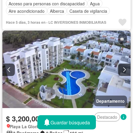
Acceso para personas con discapacidad
Agua
Aire acondicionado
Alberca
Caseta de vigilancia
Cisterna
Cocina equipada
Cocina integral
Hace 5 días, 3 horas en - LC INVERSIONES INMOBILIARIAS
Cuarto de servicio
Elevador
Estacionamiento
Gimnasio
Internet
Jardín
Recámara con closet
Seguridad
Terraza
Wifi
Sin amueblar
Departamento
$ 3,200,000 MXN
Destacado
Guardar búsqueda
Playa La Gloria, Acapulco de Juárez
3 Recámaras
2 Baños
104 m²