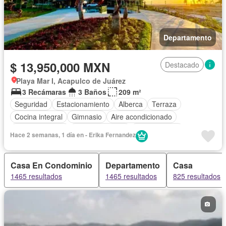
Departamento
$ 13,950,000 MXN
Destacado
Playa Mar I, Acapulco de Juárez
3 Recámaras
3 Baños
209 m²
Seguridad
Estacionamiento
Alberca
Terraza
Cocina integral
Gimnasio
Aire acondicionado
Sala polivalente
Cancha de tenis
Zonas verdes
Hace 2 semanas, 1 día en - Erika Fernandez
Caseta de vigilancia
Sin amueblar
Casa En Condominio
Departamento
Casa
1465 resultados
1465 resultados
825 resultados