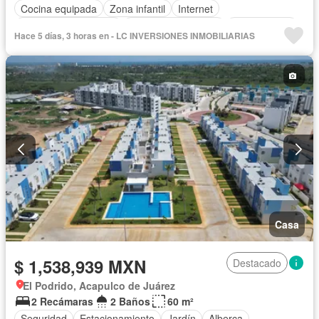
Cocina equipada
Zona infantil
Internet
Recámara con closet
Caseta de vigilancia
Sin amueblar
Hace 5 días, 3 horas en - LC INVERSIONES INMOBILIARIAS
Casa
$ 1,538,939 MXN
Destacado
El Podrido, Acapulco de Juárez
2 Recámaras
2 Baños
60 m²
Seguridad
Estacionamiento
Jardín
Alberca