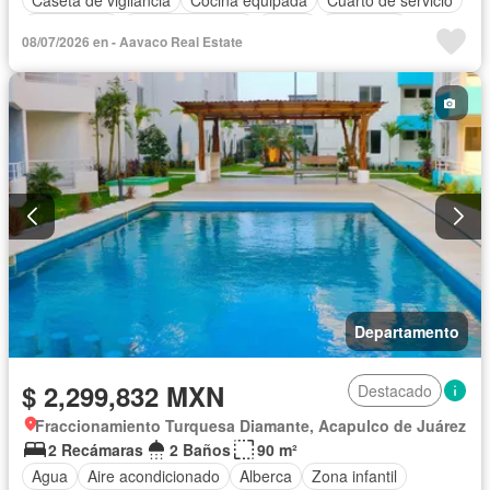
Electricidad
Estacionamiento
Jardín
Despacho
08/07/2026 en - Aavaco Real Estate
Recámara con closet
Seguridad
Terraza
Zonas verdes
Sin amueblar
Departamento
$ 2,299,832 MXN
Destacado
Fraccionamiento Turquesa Diamante, Acapulco de Juárez
2 Recámaras
2 Baños
90 m²
Agua
Aire acondicionado
Alberca
Zona infantil