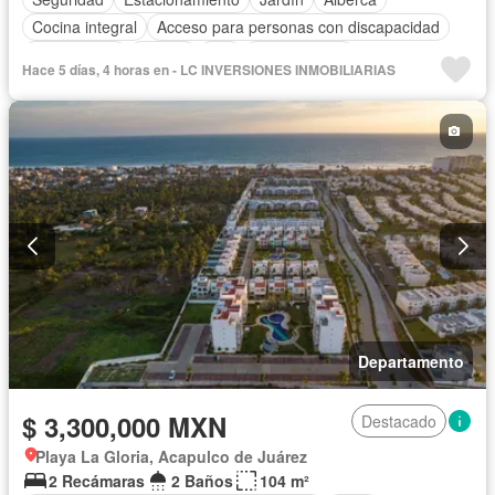
Cocina integral
Acceso para personas con discapacidad
Zona infantil
Asador
Wifi
Sin amueblar
Hace 5 días, 4 horas en - LC INVERSIONES INMOBILIARIAS
Departamento
$ 3,300,000 MXN
Destacado
Playa La Gloria, Acapulco de Juárez
2 Recámaras
2 Baños
104 m²