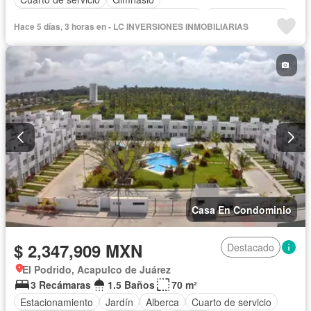
Acceso para personas con discapacidad
Cocina equipada
Hace 5 días, 3 horas en - LC INVERSIONES INMOBILIARIAS
Zona infantil
Aire acondicionado
Asador
Recámara con closet
Caseta de vigilancia
Sin amueblar
Casa En Condominio
$ 2,347,909 MXN
Destacado
El Podrido, Acapulco de Juárez
3 Recámaras
1.5 Baños
70 m²
Estacionamiento
Jardín
Alberca
Cuarto de servicio