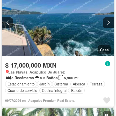
Casa
$ 17,000,000 MXN
Las Playas, Acapulco De Juárez
5 Recámaras
5.5 Baños
5,900 m²
Estacionamiento
Jardín
Cisterna
Alberca
Terraza
Cuarto de servicio
Cocina integral
Balcón
Aire acondicionado
Electricidad
Azotea
Agua
09/07/2026 en - Acapulco Premium Real Estate.
Cuarto de Limpieza
Televisión por cable
Gas natural
Asador
Zonas verdes
Vista panorámica
Sin amueblar