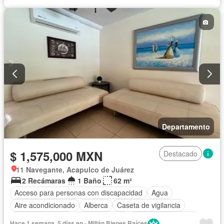
Televisión por cable
Terraza
Vista panorámica
Wifi
Zonas verdes
Parcialmente amueblado
Departamento
$ 1,575,000 MXN
Destacado
11 Navegante, Acapulco de Juárez
2 Recámaras
1 Baño
62 m²
Acceso para personas con discapacidad
Agua
Aire acondicionado
Alberca
Caseta de vigilancia
Cocina equipada
Cocina integral
Cuarto de Limpieza
Hace 1 semana, 5 días en - Millán Bienes Raíces