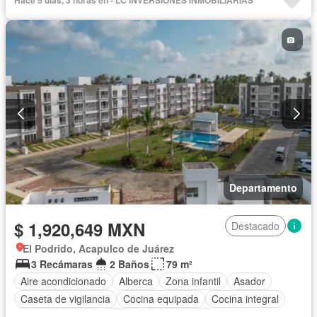
Hace 5 días, 3 horas en - LC INVERSIONES INMOBILIARIAS
Estacionamiento
Gimnasio
Jardín
Recámara con closet
Seguridad
Sin amueblar
Departamento
$ 1,920,649 MXN
Destacado
El Podrido, Acapulco de Juárez
3 Recámaras
2 Baños
79 m²
Aire acondicionado
Alberca
Zona infantil
Asador
Caseta de vigilancia
Cocina equipada
Cocina integral
Estacionamiento
Jardín
Sin amueblar