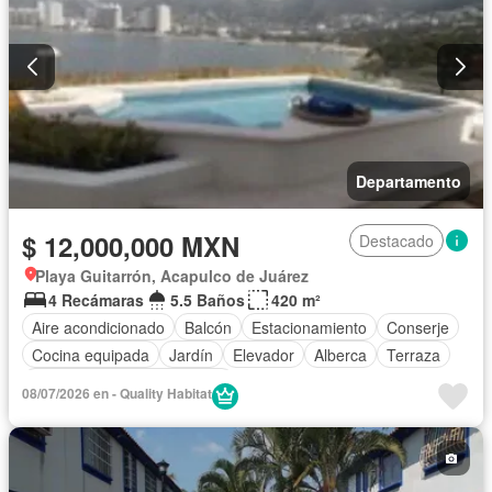
Departamento
$ 12,000,000 MXN
Destacado
Playa Guitarrón, Acapulco de Juárez
4 Recámaras
5.5 Baños
420 m²
Aire acondicionado
Balcón
Estacionamiento
Conserje
Cocina equipada
Jardín
Elevador
Alberca
Terraza
Completamente amueblado
08/07/2026 en - Quality Habitat