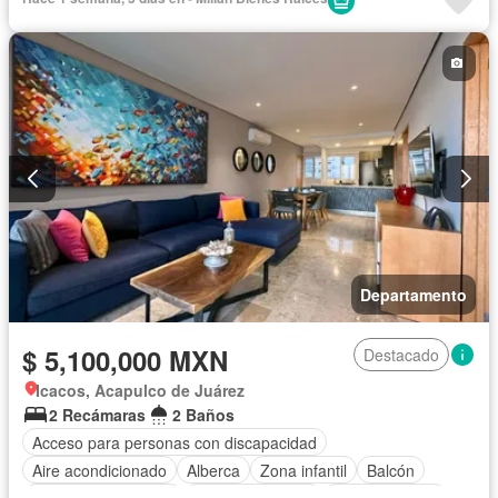
Electricidad
Estacionamiento
Internet
Jardín
Recámara con closet
Seguridad
Televisión por cable
Wifi
Zonas verdes
Parcialmente amueblado
Departamento
$ 5,100,000 MXN
Destacado
Icacos, Acapulco de Juárez
2 Recámaras
2 Baños
Acceso para personas con discapacidad
Aire acondicionado
Alberca
Zona infantil
Balcón
Caseta de vigilancia
Cocina equipada
Cocina integral