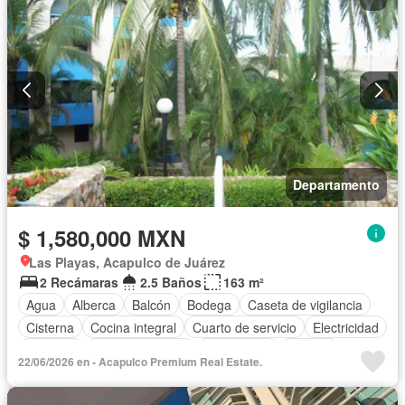
Departamento
$ 1,580,000 MXN
Las Playas, Acapulco de Juárez
2 Recámaras
2.5 Baños
163 m²
Agua
Alberca
Balcón
Bodega
Caseta de vigilancia
Cisterna
Cocina integral
Cuarto de servicio
Electricidad
Elevador
Estacionamiento
Gas natural
Internet
22/06/2026 en - Acapulco Premium Real Estate.
Jardín
Recámara con closet
Sala polivalente
Seguridad
Televisión por cable
Sin amueblar