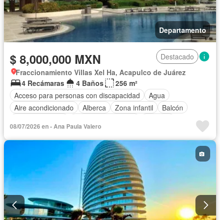
Departamento
$ 8,000,000 MXN
Destacado
Fraccionamiento Villas Xel Ha, Acapulco de Juárez
4 Recámaras
4 Baños
256 m²
Acceso para personas con discapacidad
Agua
Aire acondicionado
Alberca
Zona infantil
Balcón
Cancha de tenis
Caseta de vigilancia
Cisterna
08/07/2026 en - Ana Paula Valero
Cocina integral
Cuarto de Limpieza
Cuarto de servicio
Electricidad
Elevador
Estacionamiento
Gimnasio
Internet
Jacuzzi
Jardín
Despacho
Recámara con closet
Azotea
Sala polivalente
Sauna
Seguridad
Terraza
Vista panorámica
Wifi
Zonas verdes
Sin amueblar