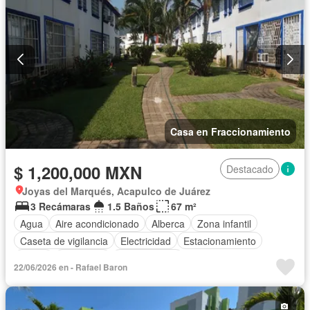
Casa en Fraccionamiento
$ 1,200,000 MXN
Destacado
Joyas del Marqués, Acapulco de Juárez
3 Recámaras
1.5 Baños
67 m²
Agua
Aire acondicionado
Alberca
Zona infantil
Caseta de vigilancia
Electricidad
Estacionamiento
Jardín
Seguridad
Zonas verdes
22/06/2026 en - Rafael Baron