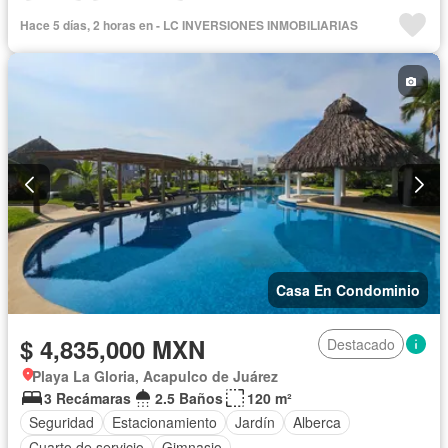
Internet
Sin amueblar
Hace 5 días, 2 horas en - LC INVERSIONES INMOBILIARIAS
Casa En Condominio
$ 4,835,000 MXN
Destacado
Playa La Gloria, Acapulco de Juárez
3 Recámaras
2.5 Baños
120 m²
Seguridad
Estacionamiento
Jardín
Alberca
Cuarto de servicio
Gimnasio