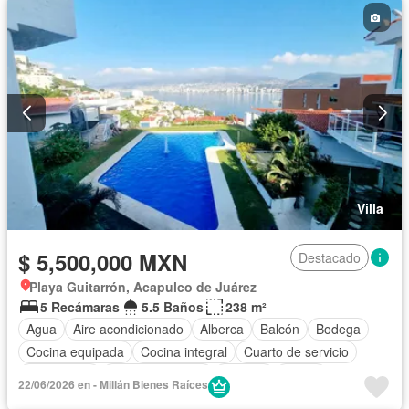
Villa
$ 5,500,000 MXN
Destacado
Playa Guitarrón, Acapulco de Juárez
5 Recámaras
5.5 Baños
238 m²
Agua
Aire acondicionado
Alberca
Balcón
Bodega
Cocina equipada
Cocina integral
Cuarto de servicio
Electricidad
Estacionamiento
Internet
Jardín
22/06/2026 en - Millán Bienes Raíces
Recámara con closet
Vista panorámica
Wifi