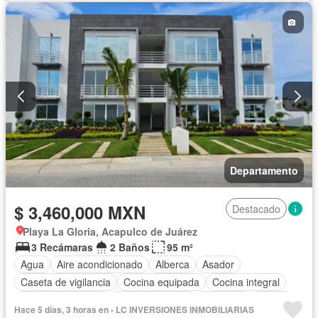
Vista panorámica
Wifi
Sin amueblar
Departamento
$ 3,460,000 MXN
Destacado
Playa La Gloria, Acapulco de Juárez
3 Recámaras
2 Baños
95 m²
Agua
Aire acondicionado
Alberca
Asador
Caseta de vigilancia
Cocina equipada
Cocina integral
Cuarto de servicio
Estacionamiento
Gimnasio
Jardín
Hace 5 días, 3 horas en - LC INVERSIONES INMOBILIARIAS
Recámara con closet
Seguridad
Wifi
Sin amueblar