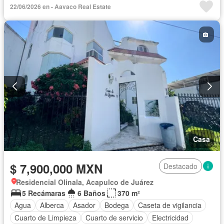
22/06/2026 en - Aavaco Real Estate
Cuarto de servicio
Elevador
Estacionamiento
Gimnasio
Jacuzzi
Jardín
Recámara con closet
Sala polivalente
Seguridad
Vista panorámica
Completamente amueblado
Casa
$ 7,900,000 MXN
Destacado
Residencial Olinala, Acapulco de Juárez
5 Recámaras
6 Baños
370 m²
Agua
Alberca
Asador
Bodega
Caseta de vigilancia
Cuarto de Limpieza
Cuarto de servicio
Electricidad