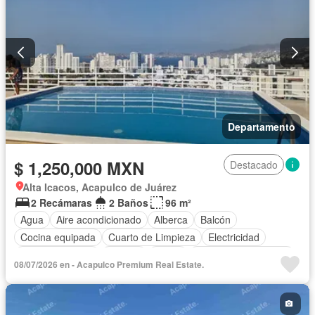
Departamento
$ 1,250,000 MXN
Destacado
Alta Icacos, Acapulco de Juárez
2 Recámaras
2 Baños
96 m²
Agua
Aire acondicionado
Alberca
Balcón
Cocina equipada
Cuarto de Limpieza
Electricidad
Estacionamiento
Internet
Jardín
Recámara con closet
08/07/2026 en - Acapulco Premium Real Estate.
Televisión por cable
Terraza
Vista panorámica
Wifi
Zonas verdes
Sin amueblar