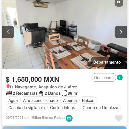
Departamento
$ 1,650,000 MXN
Destacado
11 Navegante, Acapulco de Juárez
2 Recámaras
2 Baños
86 m²
Agua
Aire acondicionado
Alberca
Balcón
Caseta de vigilancia
Cocina integral
Cuarto de Limpieza
Estacionamiento
Internet
Jardín
Recámara con closet
09/06/2026 en - Millán Bienes Raíces
Seguridad
Televisión por cable
Zonas verdes
Sin amueblar