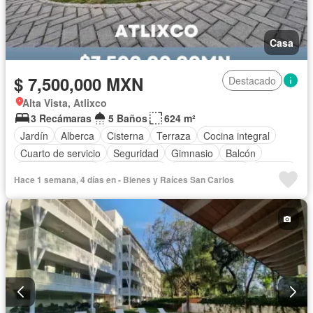
Casa
$ 7,500,000 MXN
Destacado
Alta Vista, Atlixco
3 Recámaras
5 Baños
624 m²
Jardín
Alberca
Cisterna
Terraza
Cocina integral
Cuarto de servicio
Seguridad
Gimnasio
Balcón
Cocina equipada
Zona infantil
Sala polivalente
Internet
Hace 1 semana, 4 días en - Bienes y Raíces San Carlos
Azotea
Agua
Asador
Chimenea
Bodega
Zonas verdes
Cuarto de Limpieza
Electricidad
Acceso para personas con discapacidad
Estacionamiento
Sin amueblar