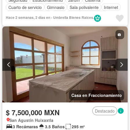
Cuarto de servicio
Gimnasio
Sala polivalente
Internet
Electricidad
Bodega
Agua
Cuarto de Limpieza
Hace 2 semanas, 2 días en - Umbrella Bienes Raices.
Zonas verdes
Completamente amueblado
Casa en Fraccionamiento
$ 7,500,000 MXN
Destacado
San Agustín Huixaxtla
3 Recámaras
3.5 Baños
295 m²