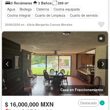
5 Recámaras
3 Baños
269 m²
Agua
Bodega
Cisterna
Cocina equipada
Cocina integral
Cuarto de Limpieza
Cuarto de servicio
Electricidad
Estacionamiento
Gimnasio
Internet
20/06/2026 en - Alicia Margarita Cuevas Morales
Jardín
Recámara con closet
Terraza
Wifi
Permite mascotas
Permite niños
Completamente amueblado
Casa en Fraccionamiento
$ 16,000,000 MXN
Destacado