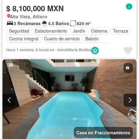
$ 8,100,000 MXN
Alta Vista, Atlixco
3 Recámaras
4.5 Baños
624 m²
Seguridad
Estacionamiento
Jardín
Cisterna
Terraza
Cocina integral
Cuarto de servicio
Balcón
Cocina equipada
Zona infantil
Sala polivalente
Hace 1 semana, 8 horas en - Inmobiliaria Bedisa
Cuarto de Limpieza
Agua
Electricidad
Bodega
Azotea
Zonas verdes
Asador
Recámara con closet
Caseta de vigilancia
Vista panorámica
Despacho
Sin amueblar
Casa en Fraccionamiento