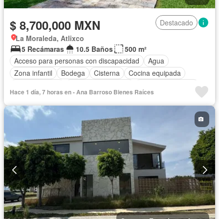
$ 8,700,000 MXN
Destacado
La Moraleda, Atlixco
5 Recámaras
10.5 Baños
500 m²
Acceso para personas con discapacidad
Agua
Zona infantil
Bodega
Cisterna
Cocina equipada
Cocina integral
Cuarto de Limpieza
Cuarto de servicio
Hace 1 día, 7 horas en - Ana Barroso Bienes Raíces
Electricidad
Estacionamiento
Internet
Jacuzzi
Jardín
Recámara con closet
Seguridad
Televisión por cable
Terraza
Vista panorámica
Wifi
Zonas verdes
Sin amueblar