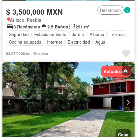
$ 3,500,000 MXN
Destacado
Atlixco, Puebla
3 Recámaras
2.5 Baños
291 m²
Seguridad
Estacionamiento
Jardín
Alberca
Terraza
Cocina equipada
Internet
Electricidad
Agua
Zonas verdes
Recámara con closet
08/07/2026 en - Mosaico
Completamente amueblado
Actualizado
Casa