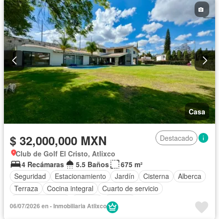
Casa
$ 32,000,000 MXN
Destacado
Club de Golf El Cristo, Atlixco
4 Recámaras
5.5 Baños
675 m²
Seguridad
Estacionamiento
Jardín
Cisterna
Alberca
Terraza
Cocina integral
Cuarto de servicio
Cocina equipada
Internet
Bodega
06/07/2026 en - Inmobiliaria Atlixco
Circuito cerrado de televisión
Electricidad
Agua