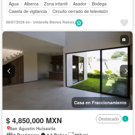
Agua
Alberca
Zona infantil
Asador
Bodega
Caseta de vigilancia
Circuito cerrado de televisión
Cisterna
Cocina integral
Cuarto de Limpieza
08/07/2026 en - Umbrella Bienes Raices.
Electricidad
Estacionamiento
Gas natural
Gimnasio
Internet
Jacuzzi
Jardín
Recámara con closet
Sala polivalente
Seguridad
Televisión por cable
Wifi
Zonas verdes
Sin amueblar
Casa en Fraccionamiento
$ 4,850,000 MXN
Destacado
San Agustín Huixaxtla
3 Recámaras
3.5 Baños
227 m²