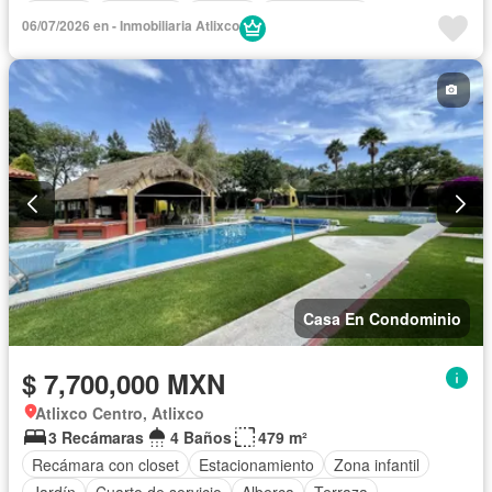
Internet
Despacho
Terraza
Sin amueblar
06/07/2026 en - Inmobiliaria Atlixco
Casa En Condominio
$ 7,700,000 MXN
Atlixco Centro, Atlixco
3 Recámaras
4 Baños
479 m²
Recámara con closet
Estacionamiento
Zona infantil
Jardín
Cuarto de servicio
Alberca
Terraza