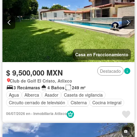
Casa en Fraccionamiento
$ 9,500,000 MXN
Destacado
Club de Golf El Cristo, Atlixco
3 Recámaras
4 Baños
249 m²
Agua
Alberca
Asador
Caseta de vigilancia
Circuito cerrado de televisión
Cisterna
Cocina integral
Cuarto de Limpieza
Cuarto de servicio
Electricidad
06/07/2026 en - Inmobiliaria Atlixco
Estacionamiento
Internet
Recámara con closet
Seguridad
Televisión por cable
Terraza
Wifi
Sin amueblar