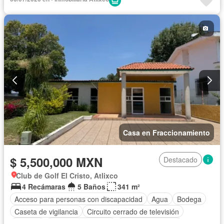
Cuarto de Limpieza
Zonas verdes
Despacho
Recámara con closet
Sin amueblar
Casa en Fraccionamiento
$ 5,500,000 MXN
Destacado
Club de Golf El Cristo, Atlixco
4 Recámaras
5 Baños
341 m²
Acceso para personas con discapacidad
Agua
Bodega
Caseta de vigilancia
Circuito cerrado de televisión
Cisterna
Cuarto de Limpieza
Cuarto de servicio