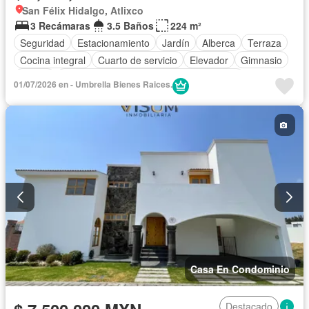
San Félix Hidalgo, Atlixco
3 Recámaras
3.5 Baños
224 m²
Seguridad
Estacionamiento
Jardín
Alberca
Terraza
Cocina integral
Cuarto de servicio
Elevador
Gimnasio
Balcón
Acceso para personas con discapacidad
01/07/2026 en - Umbrella Bienes Raices.
Zona infantil
Sala polivalente
Electricidad
Internet
Aire acondicionado
Bodega
Jacuzzi
Cuarto de Limpieza
Azotea
Agua
Cancha de tenis
Televisión por cable
Gas natural
Asador
Zonas verdes
Despacho
Recámara con closet
Caseta de vigilancia
Wifi
Sin amueblar
Casa En Condominio
Destacado