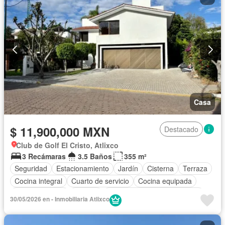
Casa
$ 11,900,000 MXN
Destacado
Club de Golf El Cristo, Atlixco
3 Recámaras
3.5 Baños
355 m²
Seguridad
Estacionamiento
Jardín
Cisterna
Terraza
Cocina integral
Cuarto de servicio
Cocina equipada
Sala polivalente
Internet
Circuito cerrado de televisión
30/05/2026 en - Inmobiliaria Atlixco
Electricidad
Agua
Cuarto de Limpieza
Televisión por cable
Despacho
Recámara con closet