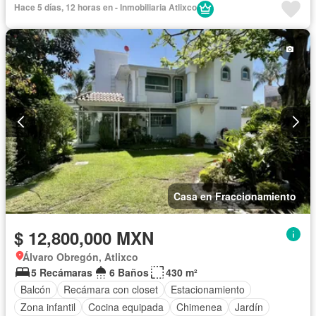
Hace 5 días, 12 horas en - Inmobiliaria Atlixco
Electricidad
Estacionamiento
Internet
Jardín
Despacho
Recámara con closet
Sala polivalente
Seguridad
Televisión por cable
Wifi
Zonas verdes
Sin amueblar
Casa en Fraccionamiento
$ 12,800,000 MXN
Álvaro Obregón, Atlixco
5 Recámaras
6 Baños
430 m²
Balcón
Recámara con closet
Estacionamiento
Zona infantil
Cocina equipada
Chimenea
Jardín