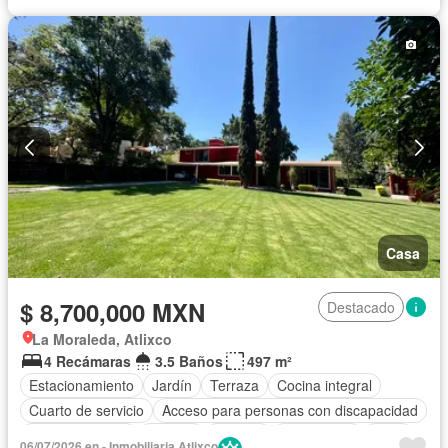
Internet
Jardín
Recámara con closet
Seguridad
Televisión por cable
Terraza
Wifi
Zonas verdes
Sin amueblar
Casa
$ 8,700,000 MXN
Destacado
La Moraleda, Atlixco
4 Recámaras
3.5 Baños
497 m²
Estacionamiento
Jardín
Terraza
Cocina integral
Cuarto de servicio
Acceso para personas con discapacidad
Sala polivalente
Internet
Bodega
Electricidad
Agua
06/07/2026 en - Inmobiliaria Atlixco