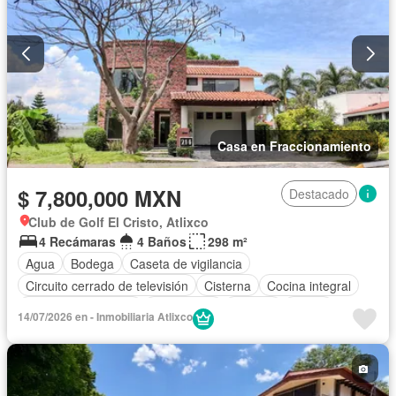
Casa en Fraccionamiento
$ 7,800,000 MXN
Destacado
Club de Golf El Cristo, Atlixco
4 Recámaras
4 Baños
298 m²
Agua
Bodega
Caseta de vigilancia
Circuito cerrado de televisión
Cisterna
Cocina integral
Cuarto de Limpieza
Electricidad
Internet
Jardín
14/07/2026 en - Inmobiliaria Atlixco
Seguridad
Televisión por cable
Terraza
Vista panorámica
Wifi
Sin amueblar