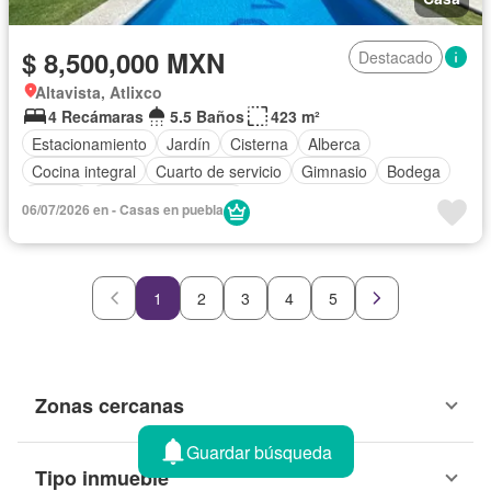
$ 8,500,000 MXN
Destacado
Altavista, Atlixco
4 Recámaras
5.5 Baños
423 m²
Estacionamiento
Jardín
Cisterna
Alberca
Cocina integral
Cuarto de servicio
Gimnasio
Bodega
Azotea
Cuarto de Limpieza
06/07/2026 en - Casas en puebla
1
2
3
4
5
Zonas cercanas
Guardar búsqueda
Tipo inmueble