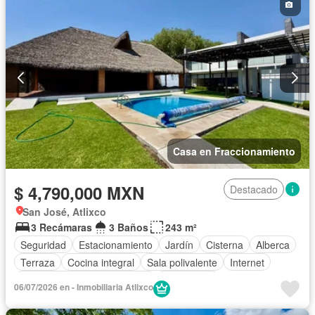
Caseta de vigilancia
Sin amueblar
Casa en Fraccionamiento
$ 4,790,000 MXN
Destacado
San José, Atlixco
3 Recámaras
3 Baños
243 m²
Seguridad
Estacionamiento
Jardín
Cisterna
Alberca
Terraza
Cocina integral
Sala polivalente
Internet
Circuito cerrado de televisión
Electricidad
06/07/2026 en - Inmobiliaria Atlixco
Televisión por cable
Recámara con closet
Caseta de vigilancia
Sin amueblar