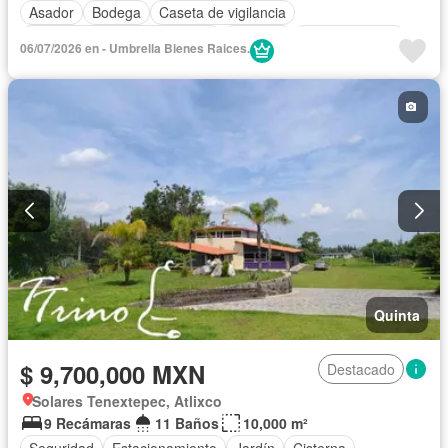
Asador
Bodega
Caseta de vigilancia
Circuito cerrado de televisión
Cisterna
Cocina integral
06/07/2026 en - Umbrella Bienes Raices.
Cuarto de Limpieza
Cuarto de servicio
Electricidad
Estacionamiento
Gas natural
Gimnasio
Internet
Jacuzzi
Jardín
Recámara con closet
Sala polivalente
Seguridad
Televisión por cable
Wifi
Zonas verdes
Sin amueblar
Quinta
$ 9,700,000 MXN
Destacado
Solares Tenextepec, Atlixco
9 Recámaras
11 Baños
10,000 m²
Seguridad
Estacionamiento
Jardín
Cisterna