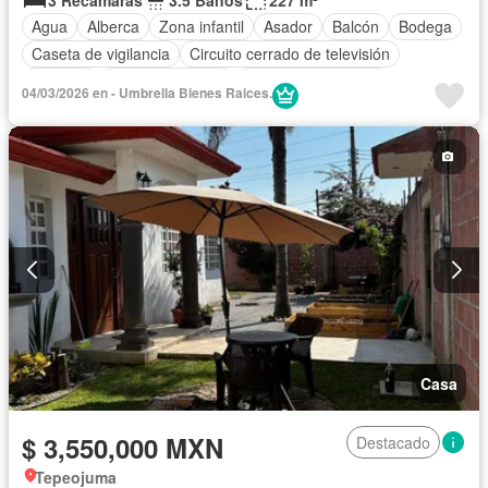
Agua
Alberca
Zona infantil
Asador
Balcón
Bodega
Caseta de vigilancia
Circuito cerrado de televisión
Cisterna
Cocina equipada
Cuarto de Limpieza
04/03/2026 en - Umbrella Bienes Raices.
Electricidad
Estacionamiento
Gas natural
Gimnasio
Internet
Jacuzzi
Jardín
Recámara con closet
Sala polivalente
Seguridad
Televisión por cable
Terraza
Vista panorámica
Wifi
Zonas verdes
Sin amueblar
Casa
$ 3,550,000 MXN
Destacado
Tepeojuma