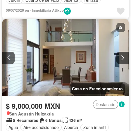
Televisión por cable
Sin amueblar
06/07/2026 en - Inmobiliaria Atlixco
Casa en Fraccionamiento
$ 9,000,000 MXN
Destacado
San Agustín Huixaxtla
5 Recámaras
6 Baños
426 m²
Agua
Aire acondicionado
Alberca
Zona infantil