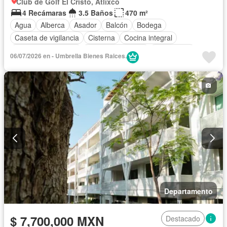
Club de Golf El Cristo, Atlixco
4 Recámaras
3.5 Baños
470 m²
Agua
Alberca
Asador
Balcón
Bodega
Caseta de vigilancia
Cisterna
Cocina integral
Cuarto de Limpieza
Cuarto de servicio
Electricidad
06/07/2026 en - Umbrella Bienes Raices.
Estacionamiento
Gas natural
Gimnasio
Internet
Jardín
Recámara con closet
Azotea
Sala polivalente
Sauna
Seguridad
Televisión por cable
Wifi
Zonas verdes
Sin amueblar
Departamento
$ 7,700,000 MXN
Destacado