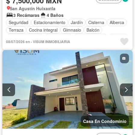
$ 7,500,000 MXN
San Agustín Huixaxtla
3 Recámaras
4 Baños
Seguridad
Estacionamiento
Jardín
Cisterna
Alberca
Terraza
Cocina integral
Gimnasio
Balcón
Cocina equipada
Zona infantil
Sala polivalente
Internet
08/07/2026 en - VISUM INMOBILIARIA
Electricidad
Agua
Cancha de tenis
Gas natural
Televisión por cable
Asador
Zonas verdes
Vista panorámica
Caseta de vigilancia
Conserje
Wifi
Permite mascotas
Permite niños
Solo familias
Parcialmente amueblado
Casa En Condominio