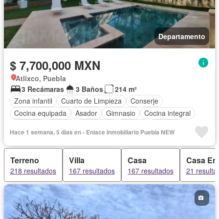
Departamento
$ 7,700,000 MXN
Atlixco, Puebla
3 Recámaras
3 Baños
214 m²
Zona infantil
Cuarto de Limpieza
Conserje
Cocina equipada
Asador
Gimnasio
Cocina integral
Elevador
Azotea
Seguridad
Alberca
Terraza
Hace 1 semana, 5 días en - Enlace Inmobiliario Puebla NEW
Terreno
Villa
Casa
Casa En
218 resultados
167 resultados
167 resultados
21 resulta