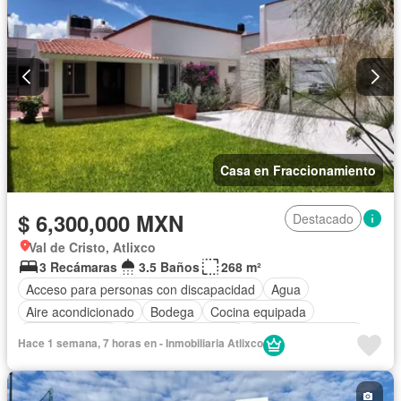
Casa en Fraccionamiento
$ 6,300,000 MXN
Destacado
Val de Cristo, Atlixco
3 Recámaras
3.5 Baños
268 m²
Acceso para personas con discapacidad
Agua
Aire acondicionado
Bodega
Cocina equipada
Cocina integral
Cuarto de Limpieza
Cuarto de servicio
Hace 1 semana, 7 horas en - Inmobiliaria Atlixco
Electricidad
Estacionamiento
Jardín
Recámara con closet
Seguridad
Televisión por cable
Terraza
Sin amueblar