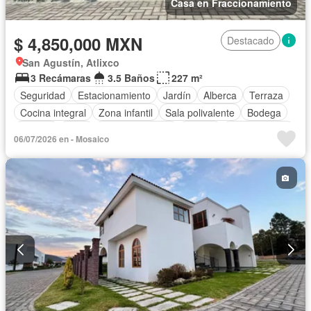
Casa en Fraccionamiento
$ 4,850,000 MXN
Destacado
San Agustín, Atlixco
3 Recámaras
3.5 Baños
227 m²
Seguridad
Estacionamiento
Jardín
Alberca
Terraza
Cocina integral
Zona infantil
Sala polivalente
Bodega
Jacuzzi
Agua
Cancha de tenis
Asador
Zonas verdes
06/07/2026 en - Mosaico
Recámara con closet
Caseta de vigilancia