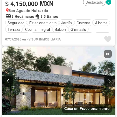
$ 4,150,000 MXN
Destacado
San Agustín Huixaxtla
3 Recámaras
3.5 Baños
Seguridad
Estacionamiento
Jardín
Cisterna
Alberca
Terraza
Cocina integral
Balcón
Gimnasio
Zona infantil
Cocina equipada
Sala polivalente
Internet
07/07/2026 en - VISUM INMOBILIARIA
Electricidad
Agua
Cancha de tenis
Televisión por cable
Gas natural
Asador
Zonas verdes
Vista panorámica
Recámara con closet
Caseta de vigilancia
Conserje
Wifi
Permite mascotas
Permite niños
Solo familias
Parcialmente amueblado
Casa en Fraccionamiento