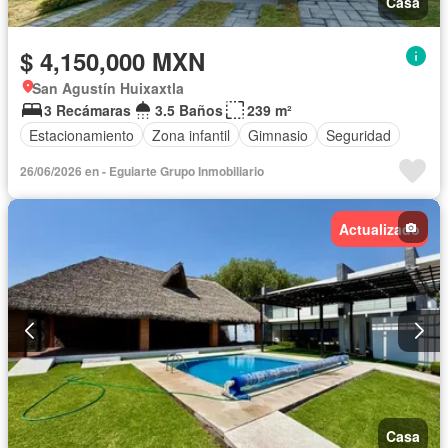
Casa
$ 4,150,000 MXN
San Agustín Huixaxtla
3 Recámaras
3.5 Baños
239 m²
Estacionamiento
Zona infantil
Gimnasio
Seguridad
26/06/2026 en - Eguiarte Grupo Inmobiliario
Actualizado
Casa