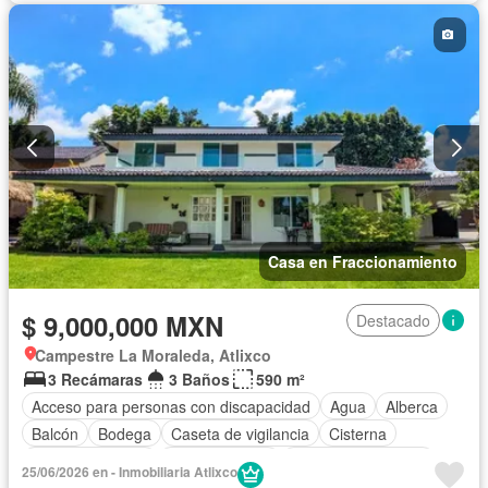
Cuarto de Limpieza
Televisión por cable
Recámara con closet
Caseta de vigilancia
Sin amueblar
Casa en Fraccionamiento
$ 9,000,000 MXN
Destacado
Campestre La Moraleda, Atlixco
3 Recámaras
3 Baños
590 m²
Acceso para personas con discapacidad
Agua
Alberca
Balcón
Bodega
Caseta de vigilancia
Cisterna
Cocina equipada
Cocina integral
Cuarto de Limpieza
25/06/2026 en - Inmobiliaria Atlixco
Cuarto de servicio
Electricidad
Estacionamiento