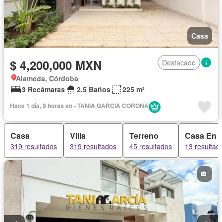
Casa
$ 4,200,000 MXN
Destacado
Alameda, Córdoba
3 Recámaras
2.5 Baños
225 m²
Hace 1 día, 9 horas en - TANIA GARCIA CORONA
Casa
Villa
Terreno
Casa En 
319 resultados
319 resultados
45 resultados
13 resultad