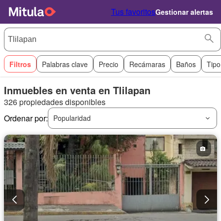
Tus favoritos
Gestionar alertas
Filtros
Palabras clave
Precio
Recámaras
Baños
Tipo
Inmuebles en venta en Tlilapan
326 propiedades disponibles
Ordenar por:
Popularidad