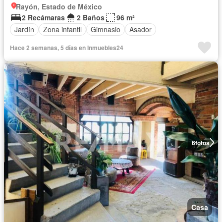
Rayón, Estado de México
2 Recámaras
2 Baños
96 m²
Jardín
Zona infantil
Gimnasio
Asador
Hace 2 semanas, 5 días en Inmuebles24
6
fotos
Casa