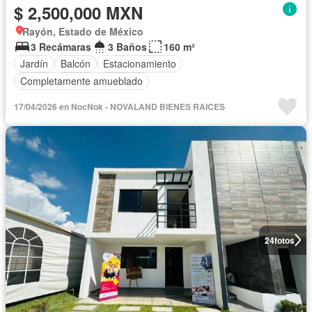
$ 2,500,000 MXN
Rayón, Estado de México
3 Recámaras
3 Baños
160 m²
Jardín
Balcón
Estacionamiento
Completamente amueblado
17/04/2026 en NocNok - NOVALAND BIENES RAICES
24
fotos