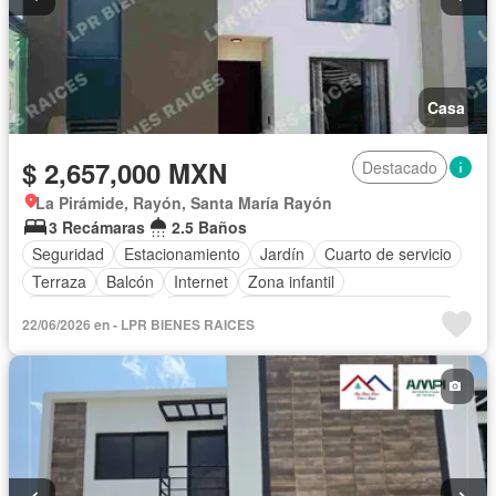
Casa
$ 2,657,000 MXN
Destacado
La Pirámide, Rayón, Santa María Rayón
3 Recámaras
2.5 Baños
Seguridad
Estacionamiento
Jardín
Cuarto de servicio
Terraza
Balcón
Internet
Zona infantil
Cocina equipada
Bodega
Circuito cerrado de televisión
22/06/2026 en - LPR BIENES RAICES
Agua
Cancha de tenis
Asador
Wifi
Permite mascotas
Solo familias
Permite niños
Sin amueblar