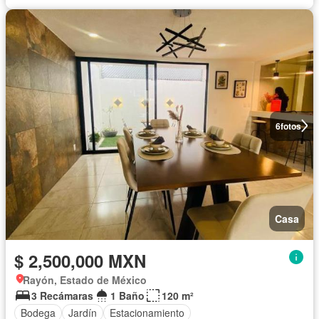
6
fotos
Casa
$ 2,500,000 MXN
Rayón, Estado de México
3 Recámaras
1 Baño
120 m²
Bodega
Jardín
Estacionamiento