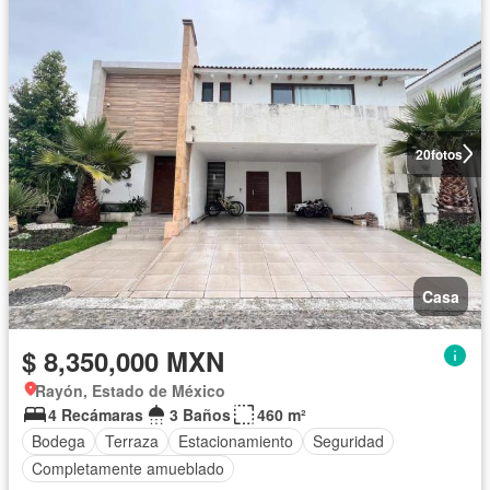
20
fotos
Casa
$ 8,350,000 MXN
Rayón, Estado de México
4 Recámaras
3 Baños
460 m²
Bodega
Terraza
Estacionamiento
Seguridad
Completamente amueblado