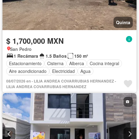
Quinta
$ 1,700,000 MXN
San Pedro
1 Recámara
1.5 Baños
150 m²
Estacionamiento
Cisterna
Alberca
Cocina integral
Aire acondicionado
Electricidad
Agua
Recámara con closet
Sin amueblar
08/07/2026 en - LILIA ANDREA COVARRUBIAS HERNANDEZ -
LILIA ANDREA COVARRUBIAS HERNANDEZ