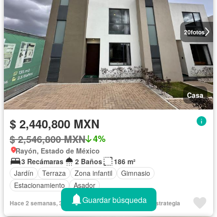
20
fotos
Casa
$ 2,440,800 MXN
$ 2,546,800 MXN
4%
Rayón, Estado de México
3 Recámaras
2 Baños
186 m²
Jardín
Terraza
Zona infantil
Gimnasio
Estacionamiento
Asador
Guardar búsqueda
Hace 2 semanas, 3 días en Tuportalonline - REMAX Estrategia