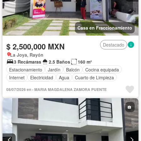
Casa en Fraccionamiento
$ 2,500,000 MXN
Destacado
La Joya, Rayón
3 Recámaras
2.5 Baños
160 m²
Estacionamiento
Jardín
Balcón
Cocina equipada
Internet
Electricidad
Agua
Cuarto de Limpieza
Televisión por cable
Recámara con closet
08/07/2026 en - MARIA MAGDALENA ZAMORA PUENTE
Caseta de vigilancia
Sin amueblar