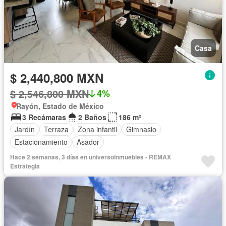
Casa
$ 2,440,800 MXN
$ 2,546,800 MXN
4%
Rayón, Estado de México
3 Recámaras
2 Baños
186 m²
Jardín
Terraza
Zona infantil
Gimnasio
Estacionamiento
Asador
Hace 2 semanas, 3 días en universoInmuebles - REMAX
Estrategia