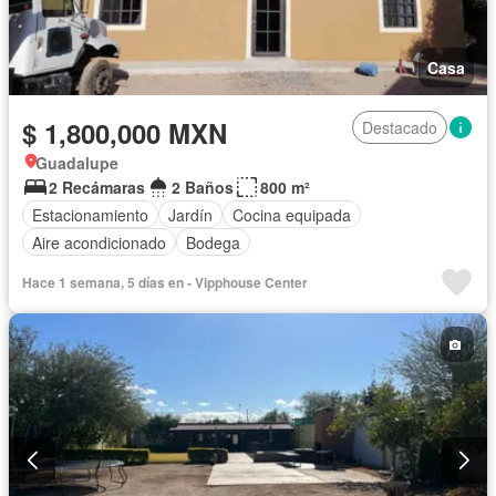
Casa
$ 1,800,000 MXN
Destacado
Guadalupe
2 Recámaras
2 Baños
800 m²
Estacionamiento
Jardín
Cocina equipada
Aire acondicionado
Bodega
Hace 1 semana, 5 días en - Vipphouse Center