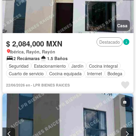
Casa
$ 2,084,000 MXN
Destacado
Ibérica, Rayón, Rayón
2 Recámaras
1.5 Baños
Seguridad
Estacionamiento
Jardín
Cocina integral
Cuarto de servicio
Cocina equipada
Internet
Bodega
Circuito cerrado de televisión
Agua
Cancha de tenis
22/06/2026 en - LPR BIENES RAICES
Televisión por cable
Asador
Zonas verdes
Vista panorámica
Recámara con closet
Caseta de vigilancia
Wifi
Permite mascotas
Permite niños
Solo familias
Sin amueblar