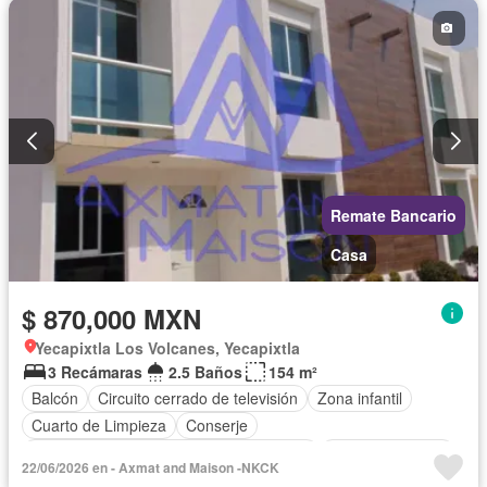
Remate Bancario
Casa
$ 870,000 MXN
Yecapixtla Los Volcanes, Yecapixtla
3 Recámaras
2.5 Baños
154 m²
Balcón
Circuito cerrado de televisión
Zona infantil
Cuarto de Limpieza
Conserje
Acceso para personas con discapacidad
Cocina equipada
22/06/2026 en - Axmat and Maison -NKCK
Asador
Cocina integral
Internet
Seguridad