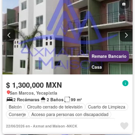
Remate Bancario
Casa
$ 1,300,000 MXN
San Marcos, Yecapixtla
2 Recámaras
2 Baños
99 m²
Balcón
Circuito cerrado de televisión
Cuarto de Limpieza
Conserje
Acceso para personas con discapacidad
Cocina equipada
Asador
Cocina integral
Internet
22/06/2026 en - Axmat and Maison -NKCK
Gas natural
Seguridad
Cuarto de servicio
Alberca