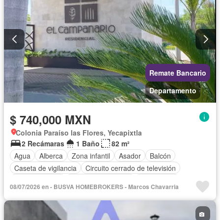
Televisión por cable
Terraza
Vista panorámica
Wifi
Zonas verdes
Sin amueblar
Remate Bancario
Departamento
$ 740,000 MXN
Colonia Paraíso las Flores, Yecapixtla
2 Recámaras
1 Baño
82 m²
Agua
Alberca
Zona infantil
Asador
Balcón
Caseta de vigilancia
Circuito cerrado de televisión
Cocina integral
Cuarto de Limpieza
Electricidad
08/07/2026 en - BUSVA HOMEBROKERS - Marcos Chavarria
Estacionamiento
Internet
Jardín
Seguridad
Televisión por cable
Terraza
Vista panorámica
Wifi
Zonas verdes
Sin amueblar