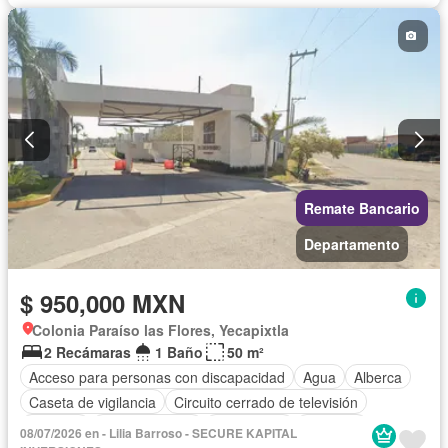
Remate Bancario
Departamento
$ 950,000 MXN
Colonia Paraíso las Flores, Yecapixtla
2 Recámaras
1 Baño
50 m²
Acceso para personas con discapacidad
Agua
Alberca
Caseta de vigilancia
Circuito cerrado de televisión
Cisterna
Cocina integral
Electricidad
Elevador
08/07/2026 en - Lilia Barroso - SECURE KAPITAL