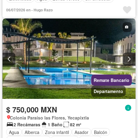
06/07/2026 en - Hugo Razo
Remate Bancario
Departamento
$ 750,000 MXN
Colonia Paraíso las Flores, Yecapixtla
2 Recámaras
1 Baño
82 m²
Agua
Alberca
Zona infantil
Asador
Balcón