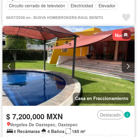
Circuito cerrado de televisión
Electricidad
Elevador
Estacionamiento
Gas natural
Internet
Jardín
06/07/2026 en - BUSVA HOMEBROKERS-RAUL BENITO
Seguridad
Vista panorámica
Wifi
Zonas verdes
Sin amueblar
Nuevo
Casa en Fraccionamiento
$ 7,200,000 MXN
Destacado
Vergeles De Oaxtepec, Oaxtepec
4 Recámaras
4 Baños
185 m²