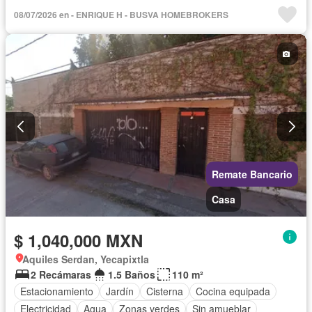
Caseta de vigilancia
Circuito cerrado de televisión
08/07/2026 en - ENRIQUE H - BUSVA HOMEBROKERS
Cisterna
Cuarto de Limpieza
Cuarto de servicio
Electricidad
Estacionamiento
Gimnasio
Internet
Jardín
Seguridad
Televisión por cable
Terraza
Vista panorámica
Wifi
Sin amueblar
Remate Bancario
Casa
$ 1,040,000 MXN
Aquiles Serdan, Yecapixtla
2 Recámaras
1.5 Baños
110 m²
Estacionamiento
Jardín
Cisterna
Cocina equipada
Electricidad
Agua
Zonas verdes
Sin amueblar