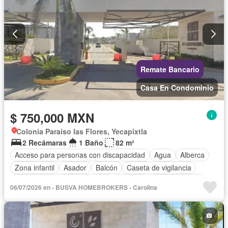
Remate Bancario
Casa En Condominio
$ 750,000 MXN
Colonia Paraíso las Flores, Yecapixtla
2 Recámaras
1 Baño
82 m²
Acceso para personas con discapacidad
Agua
Alberca
Zona infantil
Asador
Balcón
Caseta de vigilancia
Circuito cerrado de televisión
Cisterna
Cocina integral
06/07/2026 en - BUSVA HOMEBROKERS - Carolina
Conserje
Cuarto de Limpieza
Cuarto de servicio
Electricidad
Estacionamiento
Gas natural
Internet
Jardín
Recámara con closet
Seguridad