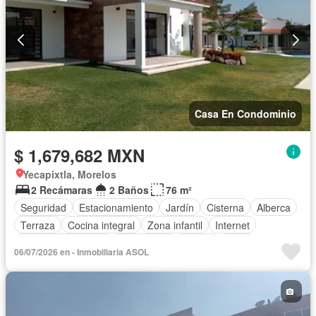
Casa En Condominio
$ 1,679,682 MXN
Yecapixtla, Morelos
2 Recámaras
2 Baños
76 m²
Seguridad
Estacionamiento
Jardín
Cisterna
Alberca
Terraza
Cocina integral
Zona infantil
Internet
Aire acondicionado
Electricidad
Azotea
Agua
06/07/2026 en - Inmobiliaria ASOL
Televisión por cable
Zonas verdes
Vista panorámica
Recámara con closet
Caseta de vigilancia
Sin amueblar