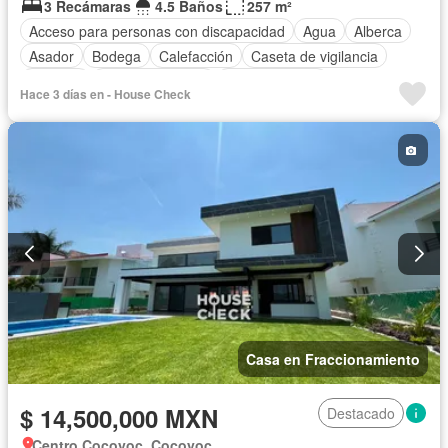
3 Recámaras
4.5 Baños
257 m²
Acceso para personas con discapacidad
Agua
Alberca
Asador
Bodega
Calefacción
Caseta de vigilancia
Cisterna
Cocina equipada
Cocina integral
Hace 3 días en - House Check
Cuarto de Limpieza
Cuarto de servicio
Electricidad
Estacionamiento
Internet
Jardín
Recámara con closet
Terraza
Sin amueblar
Casa en Fraccionamiento
$ 14,500,000 MXN
Destacado
Centro Cocoyoc, Cocoyoc