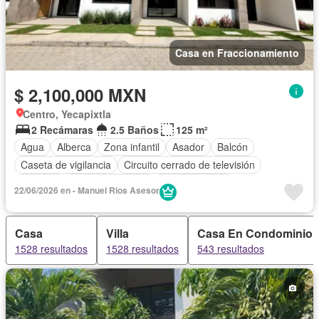
Casa en Fraccionamiento
$ 2,100,000 MXN
Centro, Yecapixtla
2 Recámaras
2.5 Baños
125 m²
Agua
Alberca
Zona infantil
Asador
Balcón
Caseta de vigilancia
Circuito cerrado de televisión
Cisterna
Cocina equipada
Cocina integral
22/06/2026 en - Manuel Rios Asesor
Cuarto de Limpieza
Cuarto de servicio
Seguridad
Casa
Villa
Casa En Condominio
1528 resultados
1528 resultados
543 resultados