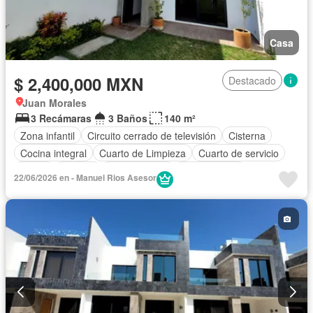
Casa
$ 2,400,000 MXN
Destacado
Juan Morales
3 Recámaras
3 Baños
140 m²
Zona infantil
Circuito cerrado de televisión
Cisterna
Cocina integral
Cuarto de Limpieza
Cuarto de servicio
Jardín
Terraza
Zonas verdes
Sin amueblar
22/06/2026 en - Manuel Rios Asesor