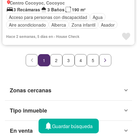
Centro Cocoyoc, Cocoyoc
3 Recámaras
3 Baños
190 m²
Acceso para personas con discapacidad
Agua
Aire acondicionado
Alberca
Zona infantil
Asador
Calefacción
Caseta de vigilancia
Cisterna
Hace 2 semanas, 5 días en - House Check
Cocina equipada
Cocina integral
Cuarto de Limpieza
Electricidad
Estacionamiento
Terraza
Parcialmente amueblado
1
2
3
4
5
Zonas cercanas
Tipo inmueble
Guardar búsqueda
En venta