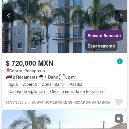
Remate Bancario
Departamento
$ 720,000 MXN
Centro, Yecapixtla
2 Recámaras
1 Baño
82 m²
Agua
Alberca
Zona infantil
Asador
Caseta de vigilancia
Circuito cerrado de televisión
Cisterna
Electricidad
Elevador
Estacionamiento
06/07/2026 en - BUSVA HOMEBROKERS- RICARDO SANABRIA
Gas natural
Internet
Jardín
Seguridad
Televisión por cable
Vista panorámica
Wifi
Zonas verdes
Sin amueblar