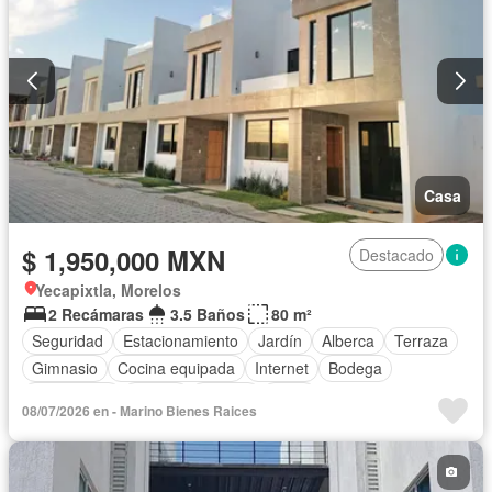
Casa
$ 1,950,000 MXN
Destacado
Yecapixtla, Morelos
2 Recámaras
3.5 Baños
80 m²
Seguridad
Estacionamiento
Jardín
Alberca
Terraza
Gimnasio
Cocina equipada
Internet
Bodega
Electricidad
Azotea
Jacuzzi
Agua
08/07/2026 en - Marino Bienes Raices