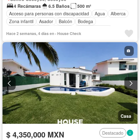
4 Recámaras
6.5 Baños
500 m²
Acceso para personas con discapacidad
Agua
Alberca
Zona infantil
Asador
Balcón
Bodega
Caseta de vigilancia
Cisterna
Cocina equipada
Hace 2 semanas, 4 días en - House Check
Cocina integral
Cuarto de Limpieza
Cuarto de servicio
Electricidad
Estacionamiento
Internet
Jardín
Recámara con closet
Azotea
Seguridad
Terraza
Vista panorámica
Wifi
Sin amueblar
Casa
$ 4,350,000 MXN
Destacado