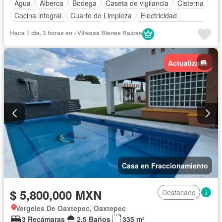
Agua
Alberca
Bodega
Caseta de vigilancia
Cisterna
Cocina integral
Cuarto de Limpieza
Electricidad
Estacionamiento
Internet
Jardín
Recámara con closet
Hace 1 día, 3 horas en - Vilisasa Bienes Raíces
Terraza
Wifi
Zonas verdes
Sin amueblar
Actualizado
Casa en Fraccionamiento
$ 5,800,000 MXN
Destacado
Vergeles De Oaxtepec, Oaxtepec
3 Recámaras
2.5 Baños
335 m²