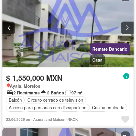
Remate Bancario
Casa
$ 1,550,000 MXN
Ayala, Morelos
2 Recámaras
2 Baños
97 m²
Balcón
Circuito cerrado de televisión
Acceso para personas con discapacidad
Cocina equipada
Asador
Cocina integral
Internet
Gas natural
22/06/2026 en - Axmat and Maison -NKCK
Seguridad
Alberca