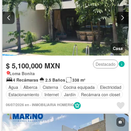
Casa
$ 5,100,000 MXN
Destacado
Loma Bonita
4 Recámaras
2.5 Baños
338 m²
Agua
Alberca
Cisterna
Cocina equipada
Electricidad
Estacionamiento
Internet
Jardín
Recámara con closet
Televisión por cable
Terraza
Wifi
Sin amueblar
06/07/2026 en - INMOBILIARIA HOMERIG