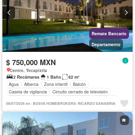
Remate Bancario
Departamento
$ 750,000 MXN
Centro, Yecapixtla
2 Recámaras
1 Baño
82 m²
Agua
Alberca
Zona infantil
Balcón
Caseta de vigilancia
Circuito cerrado de televisión
Cisterna
Electricidad
Estacionamiento
Gas natural
06/07/2026 en - BUSVA HOMEBROKERS- RICARDO SANABRIA
Internet
Jardín
Seguridad
Televisión por cable
Terraza
Vista panorámica
Wifi
Zonas verdes
Sin amueblar