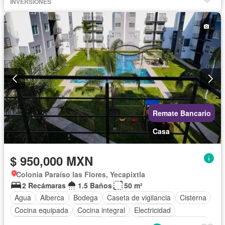
Estacionamiento
Gas natural
Jardín
Wifi
INVERSIONES
Zonas verdes
Sin amueblar
Remate Bancario
Casa
$ 950,000 MXN
Colonia Paraíso las Flores, Yecapixtla
2 Recámaras
1.5 Baños
50 m²
Agua
Alberca
Bodega
Caseta de vigilancia
Cisterna
Cocina equipada
Cocina integral
Electricidad
Estacionamiento
Internet
Jardín
Recámara con closet