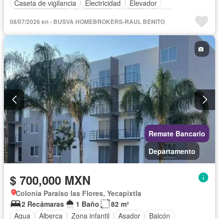
Caseta de vigilancia
Electricidad
Elevador
Estacionamiento
Gas natural
Internet
Jardín
08/07/2026 en - BUSVA HOMEBROKERS-RAUL BENITO
Sala polivalente
Vista panorámica
Wifi
Zonas verdes
Sin amueblar
Remate Bancario
Departamento
$ 700,000 MXN
Colonia Paraíso las Flores, Yecapixtla
2 Recámaras
1 Baño
82 m²
Agua
Alberca
Zona infantil
Asador
Balcón