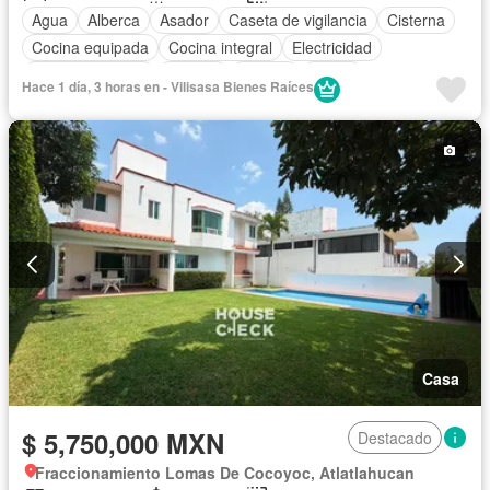
Agua
Alberca
Asador
Caseta de vigilancia
Cisterna
Cocina equipada
Cocina integral
Electricidad
Estacionamiento
Internet
Jacuzzi
Jardín
Hace 1 día, 3 horas en - Vilisasa Bienes Raíces
Recámara con closet
Seguridad
Terraza
Wifi
Sin amueblar
Casa
$ 5,750,000 MXN
Destacado
Fraccionamiento Lomas De Cocoyoc, Atlatlahucan