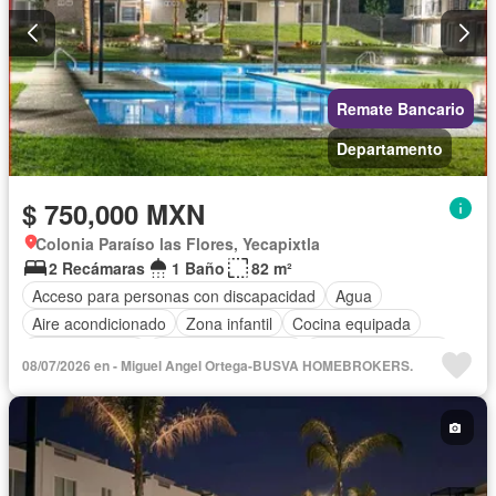
Remate Bancario
Departamento
$ 750,000 MXN
Colonia Paraíso las Flores, Yecapixtla
2 Recámaras
1 Baño
82 m²
Acceso para personas con discapacidad
Agua
Aire acondicionado
Zona infantil
Cocina equipada
Cocina integral
Cuarto de Limpieza
Cuarto de servicio
08/07/2026 en - Miguel Angel Ortega-BUSVA HOMEBROKERS.
Electricidad
Estacionamiento
Gas natural
Recámara con closet
Sala polivalente
Seguridad
Televisión por cable
Wifi
Sin amueblar