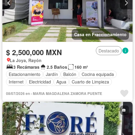
Casa en Fraccionamiento
$ 2,500,000 MXN
Destacado
La Joya, Rayón
3 Recámaras
2.5 Baños
160 m²
Estacionamiento
Jardín
Balcón
Cocina equipada
Internet
Electricidad
Agua
Cuarto de Limpieza
Televisión por cable
Recámara con closet
08/07/2026 en - MARIA MAGDALENA ZAMORA PUENTE
Caseta de vigilancia
Sin amueblar