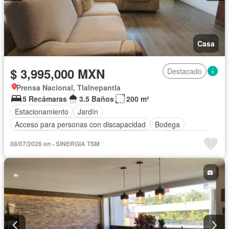
Casa
$ 3,995,000 MXN
Destacado
Prensa Nacional, Tlalnepantla
5 Recámaras
3.5 Baños
200 m²
Estacionamiento
Jardín
Acceso para personas con discapacidad
Bodega
Electricidad
Agua
Recámara con closet
Sin amueblar
08/07/2026 en - SINERGIA TSM