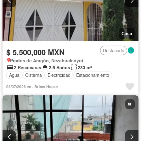
Casa
$ 5,500,000 MXN
Destacado
Prados de Aragón, Nezahualcóyotl
2 Recámaras
2.5 Baños
233 m²
Agua
Cisterna
Electricidad
Estacionamiento
08/07/2026 en - Britos House