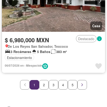
Casa
$ 6,980,000 MXN
Destacado
De Los Reyes San Salvador, Texcoco
3 Recámaras
5 Baños
383 m²
Estacionamiento
06/07/2026 en - Miespacioin
1
2
3
4
5