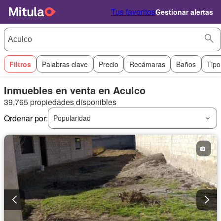
Tus favoritos
Gestionar alertas
Filtros
Palabras clave
Precio
Recámaras
Baños
Tipo
Inmuebles en venta en Aculco
39,765 propiedades disponibles
Ordenar por:
Popularidad