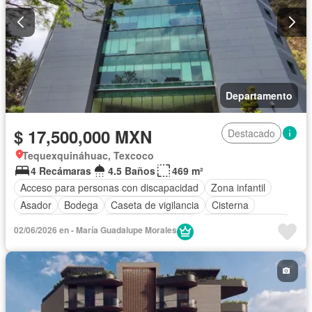
Departamento
$ 17,500,000 MXN
Destacado
Tequexquináhuac, Texcoco
4 Recámaras
4.5 Baños
469 m²
Acceso para personas con discapacidad
Zona infantil
Asador
Bodega
Caseta de vigilancia
Cisterna
Cocina equipada
Cuarto de Limpieza
Cuarto de servicio
02/06/2026 en - María Guadalupe Morales
Elevador
Estacionamiento
Gimnasio
Internet
Jacuzzi
Jardín
Despacho
Recámara con closet
Sala polivalente
Seguridad
Televisión por cable
Vista panorámica
Wifi
Zonas verdes
Sin amueblar