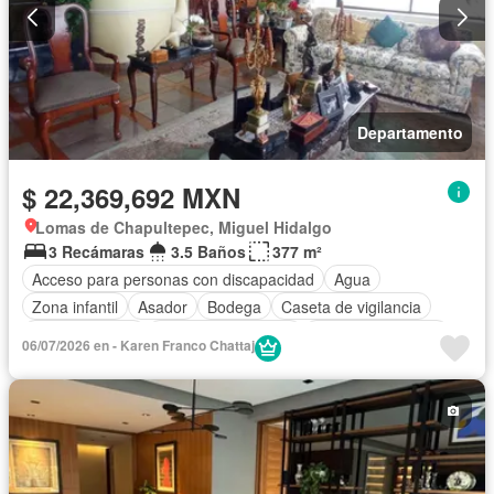
Departamento
$ 22,369,692 MXN
Lomas de Chapultepec, Miguel Hidalgo
3 Recámaras
3.5 Baños
377 m²
Acceso para personas con discapacidad
Agua
Zona infantil
Asador
Bodega
Caseta de vigilancia
Cocina integral
Cuarto de Limpieza
Cuarto de servicio
06/07/2026 en - Karen Franco Chattaj
Electricidad
Elevador
Estacionamiento
Gimnasio
Internet
Despacho
Recámara con closet
Sala polivalente
Seguridad
Televisión por cable
Wifi
Sin amueblar