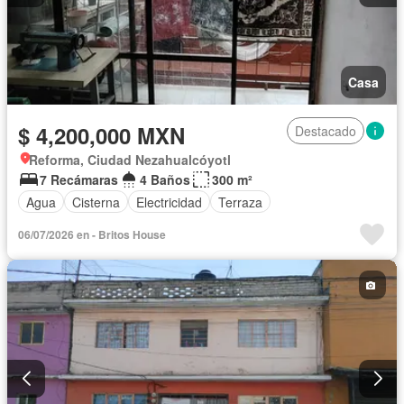
Casa
$ 4,200,000 MXN
Destacado
Reforma, Ciudad Nezahualcóyotl
7 Recámaras
4 Baños
300 m²
Agua
Cisterna
Electricidad
Terraza
06/07/2026 en - Britos House