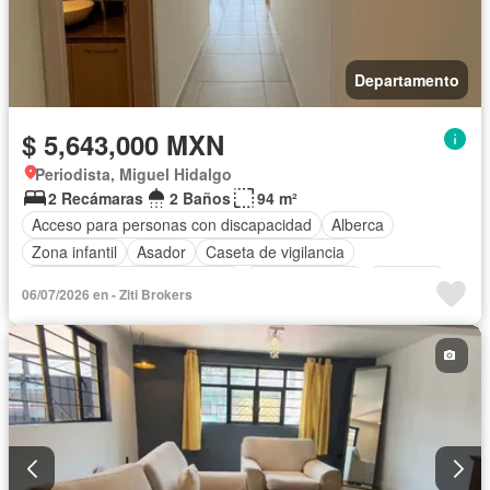
Departamento
$ 5,643,000 MXN
Periodista, Miguel Hidalgo
2 Recámaras
2 Baños
94 m²
Acceso para personas con discapacidad
Alberca
Zona infantil
Asador
Caseta de vigilancia
Circuito cerrado de televisión
Cocina integral
Conserje
06/07/2026 en - Ziti Brokers
Cuarto de Limpieza
Elevador
Estacionamiento
Gas natural
Gimnasio
Recámara con closet
Sala polivalente
Seguridad
Terraza
Vista panorámica