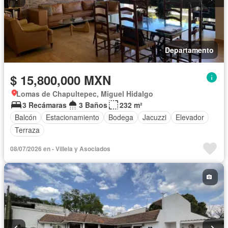
Departamento
$ 15,800,000 MXN
Lomas de Chapultepec, Miguel Hidalgo
3 Recámaras
3 Baños
232 m²
Balcón
Estacionamiento
Bodega
Jacuzzi
Elevador
Terraza
08/07/2026 en - Villela y Asociados