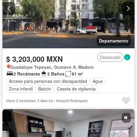
Departamento
$ 3,203,000 MXN
Destacado
Guadalupe Tepeyac, Gustavo A. Madero
2 Recámaras
2 Baños
61 m²
Acceso para personas con discapacidad
Agua
Zona infantil
Balcón
Caseta de vigilancia
Circuito cerrado de televisión
Cisterna
Cocina equipada
Hace 2 semanas, 5 días en - Anayeli Rodriguez
Cocina integral
Cuarto de servicio
Electricidad
Elevador
Estacionamiento
Gas natural
Gimnasio
Internet
Jardín
Sala polivalente
Seguridad
Televisión por cable