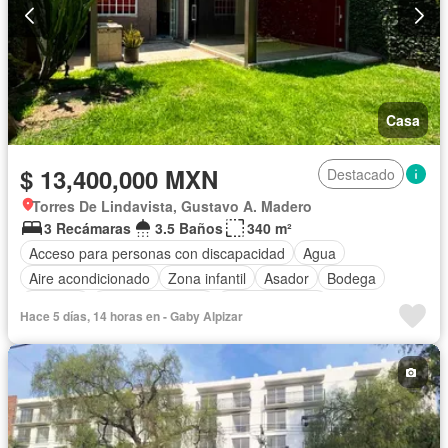
Casa
$ 13,400,000 MXN
Destacado
Torres De Lindavista, Gustavo A. Madero
3 Recámaras
3.5 Baños
340 m²
Acceso para personas con discapacidad
Agua
Aire acondicionado
Zona infantil
Asador
Bodega
Cisterna
Cocina equipada
Cocina integral
Hace 5 días, 14 horas en - Gaby Alpizar
Cuarto de Limpieza
Cuarto de servicio
Electricidad
Estacionamiento
Gimnasio
Internet
Jardín
Despacho
Terraza
Wifi
Zonas verdes
Sin amueblar