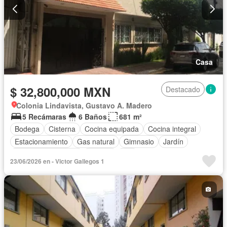
Casa
$ 32,800,000 MXN
Destacado
Colonia Lindavista, Gustavo A. Madero
5 Recámaras
6 Baños
681 m²
Bodega
Cisterna
Cocina equipada
Cocina integral
Estacionamiento
Gas natural
Gimnasio
Jardín
Televisión por cable
Terraza
Wifi
23/06/2026 en - Victor Gallegos 1
Parcialmente amueblado