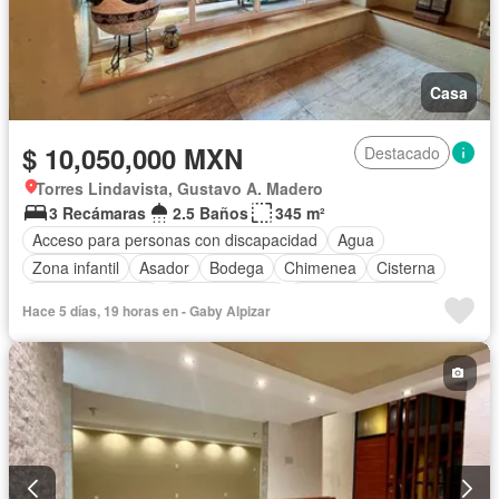
Casa
$ 10,050,000 MXN
Destacado
Torres Lindavista, Gustavo A. Madero
3 Recámaras
2.5 Baños
345 m²
Acceso para personas con discapacidad
Agua
Zona infantil
Asador
Bodega
Chimenea
Cisterna
Cocina equipada
Cocina integral
Cuarto de Limpieza
Hace 5 días, 19 horas en - Gaby Alpizar
Internet
Recámara con closet
Televisión por cable
Wifi
Sin amueblar