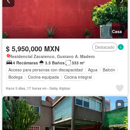
Casa
$ 5,950,000 MXN
Destacado
Residencial Zacatenco, Gustavo A. Madero
4 Recámaras
3.5 Baños
333 m²
Acceso para personas con discapacidad
Agua
Balcón
Bodega
Cocina equipada
Cocina integral
Cuarto de Limpieza
Estacionamiento
Hace 5 días, 17 horas en - Gaby Alpizar
Recámara con closet
Sin amueblar