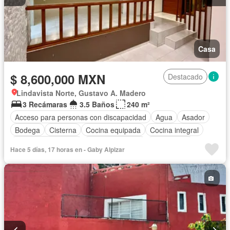
Casa
$ 8,600,000 MXN
Destacado
Lindavista Norte, Gustavo A. Madero
3 Recámaras
3.5 Baños
240 m²
Acceso para personas con discapacidad
Agua
Asador
Bodega
Cisterna
Cocina equipada
Cocina integral
Cuarto de Limpieza
Estacionamiento
Gas natural
Hace 5 días, 17 horas en - Gaby Alpizar
Despacho
Sala polivalente
Televisión por cable
Terraza
Vista panorámica
Wifi
Sin amueblar