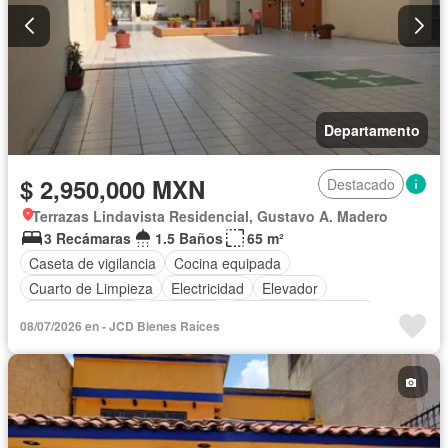
Departamento
$ 2,950,000 MXN
Destacado
Terrazas Lindavista Residencial, Gustavo A. Madero
3 Recámaras
1.5 Baños
65 m²
Caseta de vigilancia
Cocina equipada
Cuarto de Limpieza
Electricidad
Elevador
Estacionamiento
Despacho
Recámara con closet
08/07/2026 en - JCD Bienes Raíces
Terraza
Sin amueblar