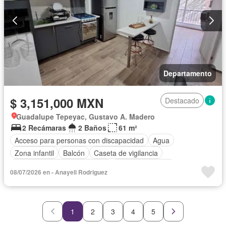
Departamento
$ 3,151,000 MXN
Destacado
Guadalupe Tepeyac, Gustavo A. Madero
2 Recámaras
2 Baños
61 m²
Acceso para personas con discapacidad
Agua
Zona infantil
Balcón
Caseta de vigilancia
Circuito cerrado de televisión
Cocina equipada
08/07/2026 en - Anayeli Rodriguez
Cocina integral
Electricidad
Elevador
Estacionamiento
Gas natural
Gimnasio
Internet
Jardín
Seguridad
Televisión por cable
Wifi
1
2
3
4
5