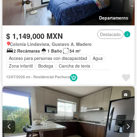
Departamento
$ 1,149,000 MXN
Destacado
Colonia Lindavista, Gustavo A. Madero
2 Recámaras
1 Baño
54 m²
Acceso para personas con discapacidad
Agua
Zona infantil
Bodega
Cancha de tenis
Caseta de vigilancia
Circuito cerrado de televisión
12/07/2026 en - Residencial Pachuca
Cisterna
Cocina equipada
Cuarto de Limpieza
Cuarto de servicio
Electricidad
Estacionamiento
Gimnasio
Internet
Jardín
Recámara con closet
Sala polivalente
Seguridad
Wifi
Zonas verdes
Parcialmente amueblado