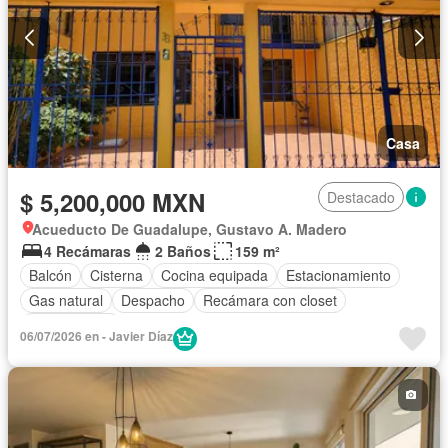
Casa
$ 5,200,000 MXN
Destacado
Acueducto De Guadalupe, Gustavo A. Madero
4 Recámaras
2 Baños
159 m²
Balcón
Cisterna
Cocina equipada
Estacionamiento
Gas natural
Despacho
Recámara con closet
Sin amueblar
06/07/2026 en - Javier Díaz