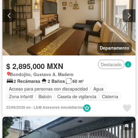
Departamento
$ 2,895,000 MXN
Destacado
Bondojito, Gustavo A. Madero
2 Recámaras
2 Baños
60 m²
Acceso para personas con discapacidad
Agua
Zona infantil
Balcón
Caseta de vigilancia
Cisterna
Cocina integral
Cuarto de Limpieza
Electricidad
22/06/2026 en - L&M Asesores inmobiliarios
Elevador
Estacionamiento
Gas natural
Gimnasio
Internet
Recámara con closet
Azotea
Sala polivalente
Seguridad
Sin amueblar