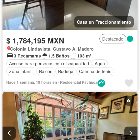
Casa en Fraccionamiento
$ 1,784,195 MXN
Destacado
Colonia Lindavista, Gustavo A. Madero
3 Recámaras
1.5 Baños
103 m²
Acceso para personas con discapacidad
Agua
Zona infantil
Balcón
Bodega
Cancha de tenis
Caseta de vigilancia
Circuito cerrado de televisión
Hace 1 semana, 19 horas en - Residencial Pachuca
Cisterna
Cocina equipada
Cuarto de Limpieza
Cuarto de servicio
Electricidad
Estacionamiento
Gimnasio
Jardín
Recámara con closet
Sala polivalente
Seguridad
Terraza
Vista panorámica
Wifi
Zonas verdes
Parcialmente amueblado