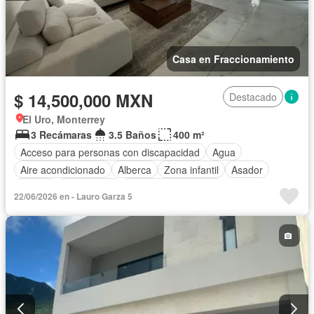
Casa en Fraccionamiento
$ 14,500,000 MXN
Destacado
El Uro, Monterrey
3 Recámaras
3.5 Baños
400 m²
Acceso para personas con discapacidad
Agua
Aire acondicionado
Alberca
Zona infantil
Asador
Balcón
Calefacción
Caseta de vigilancia
22/06/2026 en - Lauro Garza 5
Cocina equipada
Cocina integral
Cuarto de servicio
Electricidad
Estacionamiento
Gas natural
Internet
Jardín
Recámara con closet
Seguridad
Televisión por cable
Terraza
Vista panorámica
Wifi
Zonas verdes
Parcialmente amueblado