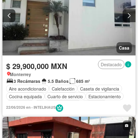
Casa
$ 29,900,000 MXN
Destacado
Monterrey
3 Recámaras
5.5 Baños
685 m²
Aire acondicionado
Calefacción
Caseta de vigilancia
Cocina equipada
Cuarto de servicio
Estacionamiento
Gas natural
Recámara con closet
Seguridad
22/06/2026 en - INTELIHAUS
Televisión por cable
Vista panorámica
Wifi
Zonas verdes
Sin amueblar