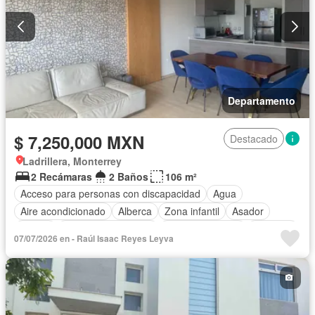
Departamento
$ 7,250,000 MXN
Destacado
Ladrillera, Monterrey
2 Recámaras
2 Baños
106 m²
Acceso para personas con discapacidad
Agua
Aire acondicionado
Alberca
Zona infantil
Asador
Balcón
Caseta de vigilancia
Cocina equipada
Elevador
07/07/2026 en - Raúl Isaac Reyes Leyva
Estacionamiento
Gas natural
Recámara con closet
Azotea
Seguridad
Zonas verdes
Completamente amueblado