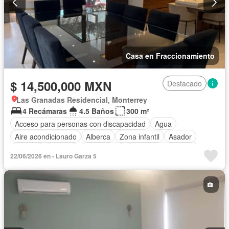
Casa en Fraccionamiento
$ 14,500,000 MXN
Destacado
Las Granadas Residencial, Monterrey
4 Recámaras
4.5 Baños
300 m²
Acceso para personas con discapacidad
Agua
Aire acondicionado
Alberca
Zona infantil
Asador
Bodega
Bodega
Calefacción
Caseta de vigilancia
22/06/2026 en - Lauro Garza 5
Cocina equipada
Cocina integral
Cuarto de servicio
Electricidad
Estacionamiento
Gas natural
Gimnasio
Internet
Jardín
Seguridad
Wifi
Parcialmente amueblado