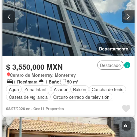
Departamento
$ 3,550,000 MXN
Destacado
Centro de Monterrey, Monterrey
1 Recámara
1 Baño
50 m²
Agua
Zona infantil
Asador
Balcón
Cancha de tenis
Caseta de vigilancia
Circuito cerrado de televisión
Cisterna
Electricidad
Elevador
Estacionamiento
08/07/2026 en - One11 Properties
Gas natural
Gimnasio
Internet
Azotea
Sala polivalente
Seguridad
Terraza
Vista panorámica
Wifi
Sin amueblar