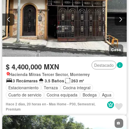
Casa
$ 4,400,000 MXN
Destacado
Hacienda Mitras Tercer Sector, Monterrey
3 Recámaras
3.5 Baños
263 m²
Estacionamiento
Terraza
Cocina integral
Cuarto de servicio
Cocina equipada
Bodega
Agua
Electricidad
Cuarto de Limpieza
Recámara con closet
Hace 2 días, 20 horas en - Mas Home - P30, Semestral,
Parcialmente amueblado
Premium