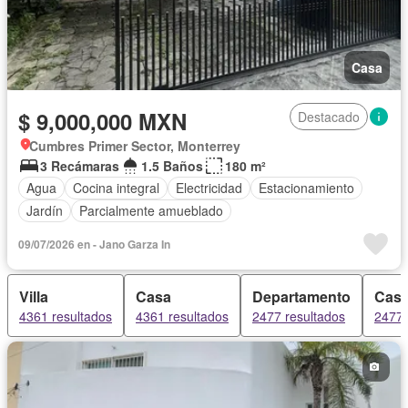
Casa
$ 9,000,000 MXN
Destacado
Cumbres Primer Sector, Monterrey
3 Recámaras
1.5 Baños
180 m²
Agua
Cocina integral
Electricidad
Estacionamiento
Jardín
Parcialmente amueblado
09/07/2026 en - Jano Garza In
Villa
Casa
Departamento
Casa
4361 resultados
4361 resultados
2477 resultados
2477 