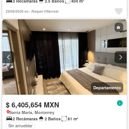
3 Recámaras
3.5 Baños
404 m²
29/06/2026 en - Raquel Villarreal
Departamento
$ 6,405,654 MXN
Santa María, Monterrey
2 Recámaras
2 Baños
81 m²
Sin amueblar