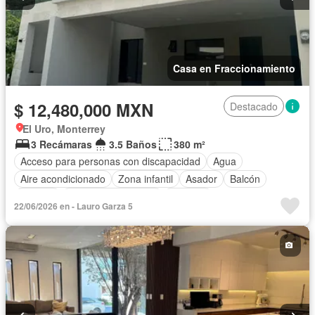
Casa en Fraccionamiento
$ 12,480,000 MXN
Destacado
El Uro, Monterrey
3 Recámaras
3.5 Baños
380 m²
Acceso para personas con discapacidad
Agua
Aire acondicionado
Zona infantil
Asador
Balcón
Bodega
Caseta de vigilancia
Cisterna
22/06/2026 en - Lauro Garza 5
Cuarto de servicio
Electricidad
Estacionamiento
Gas natural
Internet
Jardín
Seguridad
Wifi
Sin amueblar