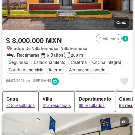
Casa
$ 8,000,000 MXN
Destacado
Prados De Villahermosa, Villahermosa
3 Recámaras
6 Baños
280 m²
Seguridad
Estacionamiento
Cisterna
Cocina integral
Cuarto de servicio
Internet
Aire acondicionado
Circuito cerrado de televisión
Electricidad
Jacuzzi
06/07/2026 en - GERMANS
Agua
Cuarto de Limpieza
Televisión por cable
Gas natural
Asador
Despacho
Vista panorámica
Casa
Villa
Departamento
Casa 
Recámara con closet
Parcialmente amueblado
812 resultados
812 resultados
68 resultados
68 resul