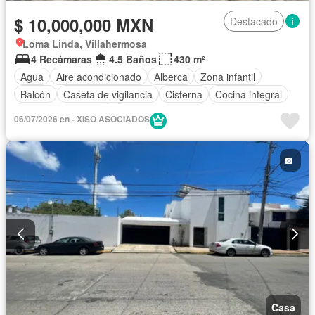
$ 10,000,000 MXN
Destacado
Loma Linda, Villahermosa
4 Recámaras
4.5 Baños
430 m²
Agua
Aire acondicionado
Alberca
Zona infantil
Balcón
Caseta de vigilancia
Cisterna
Cocina integral
Cuarto de Limpieza
Cuarto de servicio
Electricidad
06/07/2026 en - XISO ASOCIADOS
Estacionamiento
Jardín
Recámara con closet
Sala polivalente
Seguridad
Terraza
Vista panorámica
Zonas verdes
Solo familias
Permite niños
Permite mascotas
Sin amueblar
Casa