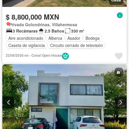
$ 8,800,000 MXN
Privada Golondrinas, Villahermosa
3 Recámaras
2.5 Baños
330 m²
Aire acondicionado
Alberca
Asador
Bodega
Caseta de vigilancia
Circuito cerrado de televisión
Cisterna
Cocina equipada
Cocina integral
22/06/2026 en - Canal Open House
Cuarto de Limpieza
Cuarto de servicio
Electricidad
Estacionamiento
Gas natural
Jardín
Recámara con closet
Seguridad
Terraza
Zonas verdes
Sin amueblar