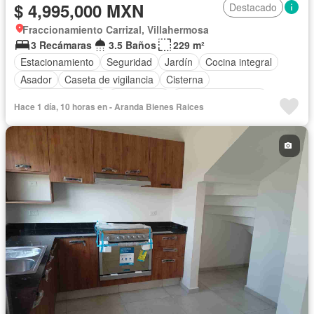
$ 4,995,000 MXN
Destacado
Fraccionamiento Carrizal, Villahermosa
3 Recámaras
3.5 Baños
229 m²
Estacionamiento
Seguridad
Jardín
Cocina integral
Asador
Caseta de vigilancia
Cisterna
Cuarto de servicio
Electricidad
Aire acondicionado
Hace 1 día, 10 horas en - Aranda Bienes Raices
Cuarto de Limpieza
Televisión por cable
Vista panorámica
Solo familias
Permite niños
Permite mascotas
Completamente amueblado