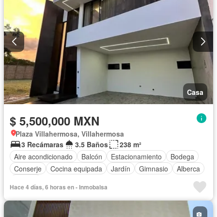
Casa
$ 5,500,000 MXN
Plaza Villahermosa, Villahermosa
3 Recámaras
3.5 Baños
238 m²
Aire acondicionado
Balcón
Estacionamiento
Bodega
Conserje
Cocina equipada
Jardín
Gimnasio
Alberca
Terraza
Hace 4 días, 6 horas en - Inmobalsa