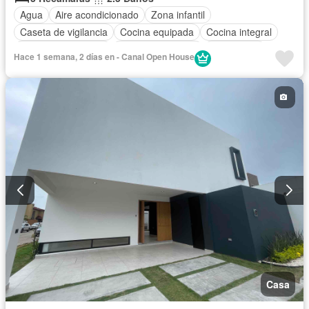
Agua
Aire acondicionado
Zona infantil
Caseta de vigilancia
Cocina equipada
Cocina integral
Cuarto de Limpieza
Cuarto de servicio
Electricidad
Hace 1 semana, 2 días en - Canal Open House
Estacionamiento
Gas natural
Recámara con closet
Seguridad
Zonas verdes
Completamente amueblado
Casa