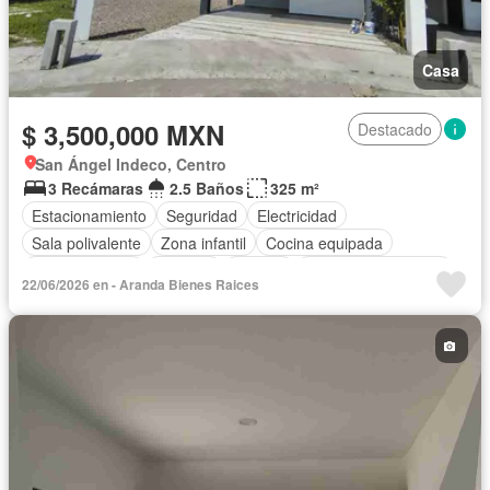
Casa
$ 3,500,000 MXN
Destacado
San Ángel Indeco, Centro
3 Recámaras
2.5 Baños
325 m²
Estacionamiento
Seguridad
Electricidad
Sala polivalente
Zona infantil
Cocina equipada
Cocina integral
Cisterna
Alberca
Caseta de vigilancia
22/06/2026 en - Aranda Bienes Raices
Permite mascotas
Permite niños
Solo familias
Sin amueblar