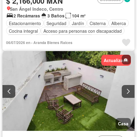
$ 2,166,000 MXN
San Ángel Indeco, Centro
2 Recámaras
3 Baños
104 m²
Estacionamiento
Seguridad
Jardín
Cisterna
Alberca
Cocina integral
Acceso para personas con discapacidad
Electricidad
Agua
Caseta de vigilancia
06/07/2026 en - Aranda Bienes Raices
Permite mascotas
Permite niños
Sin amueblar
Actualizado
Casa