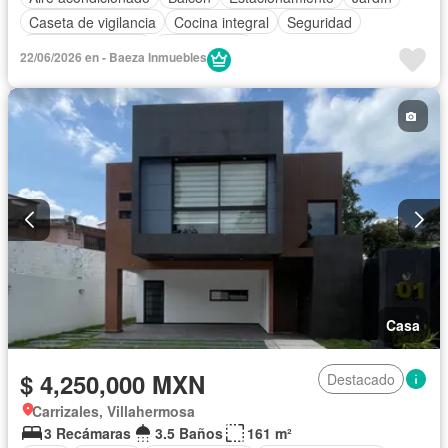
Caseta de vigilancia
Cocina integral
Seguridad
Cuarto de servicio
Sin amueblar
22/06/2026 en - Baeza Inmuebles
Casa
$ 4,250,000 MXN
Destacado
Carrizales, Villahermosa
3 Recámaras
3.5 Baños
161 m²