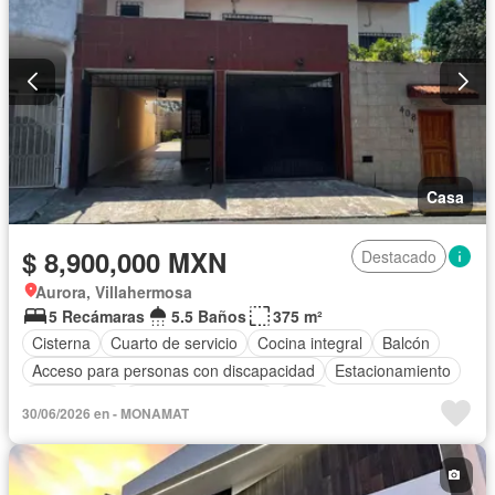
Casa
$ 8,900,000 MXN
Destacado
Aurora, Villahermosa
5 Recámaras
5.5 Baños
375 m²
Cisterna
Cuarto de servicio
Cocina integral
Balcón
Acceso para personas con discapacidad
Estacionamiento
Electricidad
Aire acondicionado
Agua
30/06/2026 en - MONAMAT
Cuarto de Limpieza
Recámara con closet
Conserje
Sin amueblar