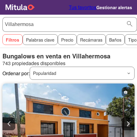
Tus favoritos
Gestionar alertas
Filtros
Palabras clave
Precio
Recámaras
Baños
Tipo
Bungalows en venta en Villahermosa
743 propiedades disponibles
Ordenar por:
Popularidad