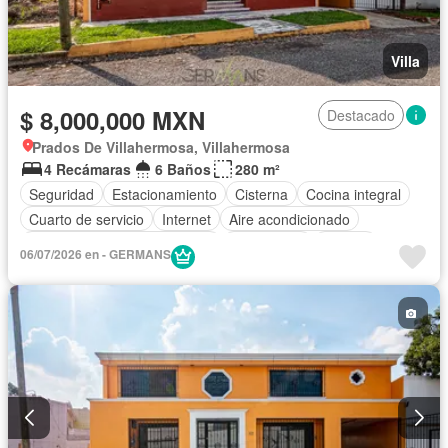
Villa
$ 8,000,000 MXN
Destacado
Prados De Villahermosa, Villahermosa
4 Recámaras
6 Baños
280 m²
Seguridad
Estacionamiento
Cisterna
Cocina integral
Cuarto de servicio
Internet
Aire acondicionado
Circuito cerrado de televisión
Electricidad
Jacuzzi
06/07/2026 en - GERMANS
Agua
Cuarto de Limpieza
Televisión por cable
Gas natural
Asador
Despacho
Vista panorámica
Recámara con closet
Parcialmente amueblado