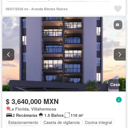
Recámara con closet
Caseta de vigilancia
Conserje
06/07/2026 en - Aranda Bienes Raices
Permite mascotas
Permite niños
Casa
$ 3,640,000 MXN
La Florida, Villahermosa
2 Recámaras
1.5 Baños
110 m²
Estacionamiento
Caseta de vigilancia
Cocina integral