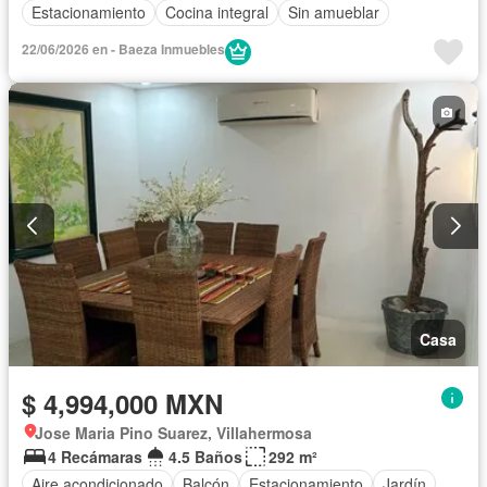
Estacionamiento
Cocina integral
Sin amueblar
22/06/2026 en - Baeza Inmuebles
Casa
$ 4,994,000 MXN
Jose Maria Pino Suarez, Villahermosa
4 Recámaras
4.5 Baños
292 m²
Aire acondicionado
Balcón
Estacionamiento
Jardín