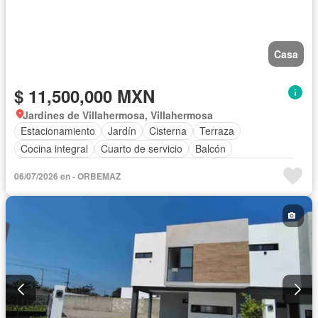
Casa
$ 11,500,000 MXN
Jardines de Villahermosa, Villahermosa
Estacionamiento
Jardín
Cisterna
Terraza
Cocina integral
Cuarto de servicio
Balcón
Acceso para personas con discapacidad
Cocina equipada
06/07/2026 en - ORBEMAZ
Aire acondicionado
Bodega
Electricidad
Cuarto de Limpieza
Recámara con closet
Conserje
Permite mascotas
Permite niños
Solo familias