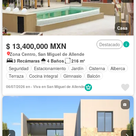
Casa
$ 13,400,000 MXN
Destacado
Zona Centro, San Miguel de Allende
3 Recámaras
4 Baños
216 m²
Seguridad
Estacionamiento
Jardín
Cisterna
Alberca
Terraza
Cocina integral
Gimnasio
Balcón
Cocina equipada
Sala polivalente
Internet
06/07/2026 en - Viva en San Miguel de Allende
Aire acondicionado
Circuito cerrado de televisión
Electricidad
Azotea
Agua
Cuarto de Limpieza
Televisión por cable
Calefacción
Asador
Vista panorámica
Recámara con closet
Caseta de vigilancia
Conserje
Sin amueblar