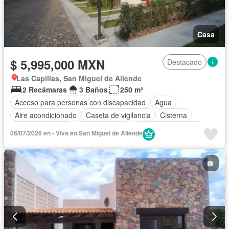
Casa
$ 5,995,000 MXN
Destacado
Las Capillas, San Miguel de Allende
2 Recámaras
3 Baños
250 m²
Acceso para personas con discapacidad
Agua
Aire acondicionado
Caseta de vigilancia
Cisterna
Cocina equipada
Cocina integral
Cuarto de Limpieza
06/07/2026 en - Viva en San Miguel de Allende
Electricidad
Estacionamiento
Internet
Jacuzzi
Recámara con closet
Azotea
Seguridad
Terraza
Vista panorámica
Wifi
Sin amueblar