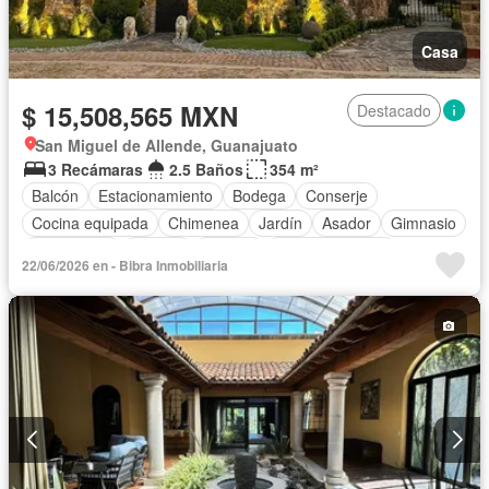
Casa
$ 15,508,565 MXN
Destacado
San Miguel de Allende, Guanajuato
3 Recámaras
2.5 Baños
354 m²
Balcón
Estacionamiento
Bodega
Conserje
Cocina equipada
Chimenea
Jardín
Asador
Gimnasio
Calefacción
Jacuzzi
Alberca
Cancha de tenis
22/06/2026 en - Bibra Inmobiliaria
Terraza
Completamente amueblado