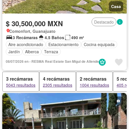
Casa
$ 30,500,000 MXN
Destacado
Comonfort, Guanajuato
3 Recámaras
4.5 Baños
490 m²
Aire acondicionado
Estacionamiento
Cocina equipada
Jardín
Alberca
Terraza
08/07/2026 en - RESMA Real Estate San Migul de Allende
3 recámaras
4 recámaras
2 recámaras
5 rec
5043 resultados
2305 resultados
1004 resultados
405 re