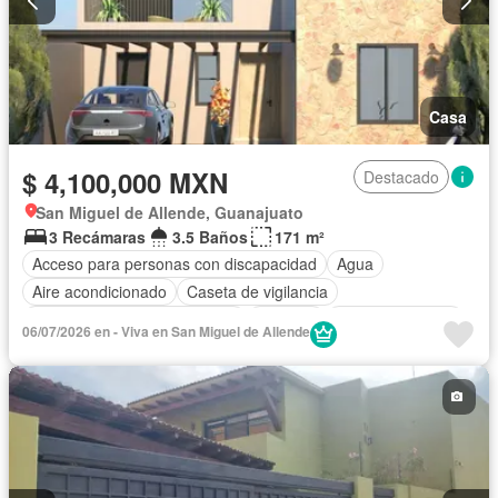
Casa
$ 4,100,000 MXN
Destacado
San Miguel de Allende, Guanajuato
3 Recámaras
3.5 Baños
171 m²
Acceso para personas con discapacidad
Agua
Aire acondicionado
Caseta de vigilancia
Circuito cerrado de televisión
Cisterna
Cocina equipada
06/07/2026 en - Viva en San Miguel de Allende
Cocina integral
Electricidad
Estacionamiento
Internet
Jardín
Recámara con closet
Vista panorámica
Wifi
Sin amueblar