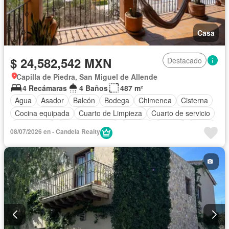
Casa
$ 24,582,542 MXN
Destacado
Capilla de Piedra, San Miguel de Allende
4 Recámaras
4 Baños
487 m²
Agua
Asador
Balcón
Bodega
Chimenea
Cisterna
Cocina equipada
Cuarto de Limpieza
Cuarto de servicio
Electricidad
Estacionamiento
Internet
Jacuzzi
Jardín
08/07/2026 en - Candela Realty
Despacho
Recámara con closet
Sauna
Televisión por cable
Terraza
Vista panorámica
Wifi