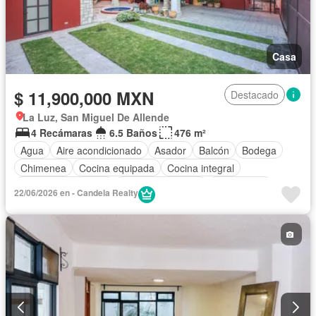
Casa
$ 11,900,000 MXN
Destacado
La Luz, San Miguel De Allende
4 Recámaras
6.5 Baños
476 m²
Agua
Aire acondicionado
Asador
Balcón
Bodega
Chimenea
Cocina equipada
Cocina integral
Cuarto de Limpieza
Cuarto de servicio
Electricidad
22/06/2026 en - Candela Realty
Estacionamiento
Gas natural
Internet
Jacuzzi
Jardín
Recámara con closet
Vista panorámica
Wifi
Parcialmente amueblado