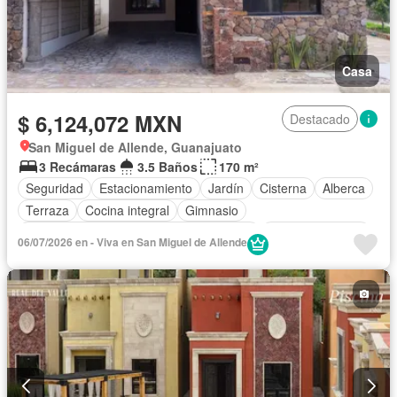
Casa
$ 6,124,072 MXN
Destacado
San Miguel de Allende, Guanajuato
3 Recámaras
3.5 Baños
170 m²
Seguridad
Estacionamiento
Jardín
Cisterna
Alberca
Terraza
Cocina integral
Gimnasio
Acceso para personas con discapacidad
Cocina equipada
06/07/2026 en - Viva en San Miguel de Allende
Zona infantil
Sala polivalente
Internet
Aire acondicionado
Circuito cerrado de televisión
Electricidad
Azotea
Jacuzzi
Agua
Cuarto de Limpieza
Cancha de tenis
Televisión por cable
Calefacción
Asador
Zonas verdes
Vista panorámica
Recámara con closet
Caseta de vigilancia
Sauna
Conserje
Sin amueblar