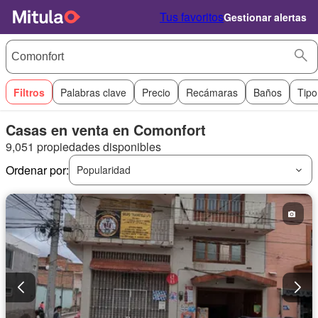
Tus favoritos
Gestionar alertas
Filtros
Palabras clave
Precio
Recámaras
Baños
Tipo
Casas en venta en Comonfort
9,051 propiedades disponibles
Ordenar por:
Popularidad