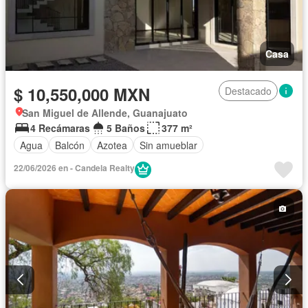
Casa
$ 10,550,000 MXN
Destacado
San Miguel de Allende, Guanajuato
4 Recámaras
5 Baños
377 m²
Agua
Balcón
Azotea
Sin amueblar
22/06/2026 en - Candela Realty