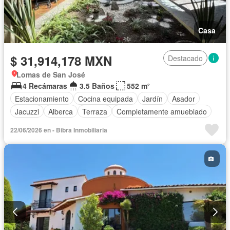
Casa
$ 31,914,178 MXN
Destacado
Lomas de San José
4 Recámaras
3.5 Baños
552 m²
Estacionamiento
Cocina equipada
Jardín
Asador
Jacuzzi
Alberca
Terraza
Completamente amueblado
22/06/2026 en - Bibra Inmobiliaria