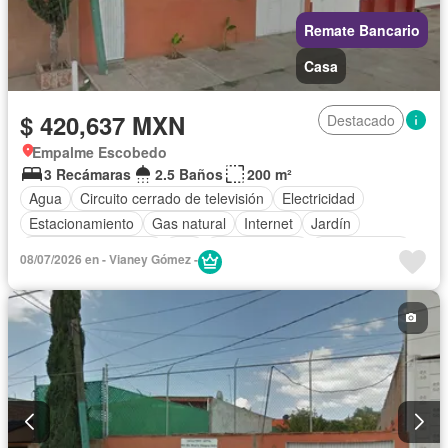
Remate Bancario
Casa
$ 420,637 MXN
Destacado
Empalme Escobedo
3 Recámaras
2.5 Baños
200 m²
Agua
Circuito cerrado de televisión
Electricidad
Estacionamiento
Gas natural
Internet
Jardín
Televisión por cable
Wifi
Zonas verdes
Sin amueblar
08/07/2026 en - Vianey Gómez -