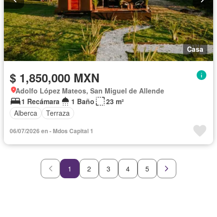
Casa
$ 1,850,000 MXN
Adolfo López Mateos, San Miguel de Allende
1 Recámara
1 Baño
23 m²
Alberca
Terraza
06/07/2026 en - Mdos Capital 1
1
2
3
4
5