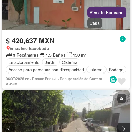
Remate Bancario
Casa
$ 420,637 MXN
Empalme Escobedo
3 Recámaras
1.5 Baños
150 m²
Estacionamiento
Jardín
Cisterna
Acceso para personas con discapacidad
Internet
Bodega
Aire acondicionado
Circuito cerrado de televisión
06/07/2026 en - Roman Frias-1 - Recuperación de Cartera
Electricidad
Agua
Televisión por cable
Calefacción
ARSIM.
Gas natural
Sin amueblar