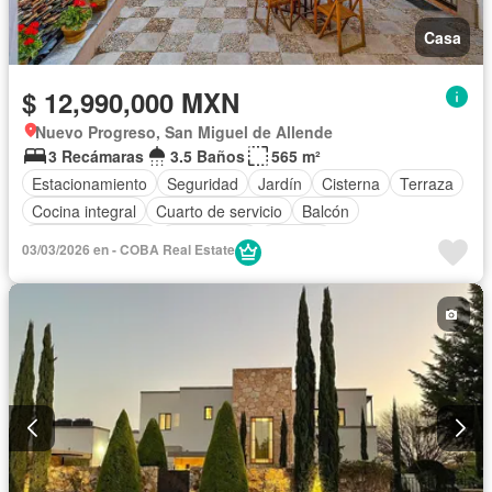
Casa
$ 12,990,000 MXN
Nuevo Progreso, San Miguel de Allende
3 Recámaras
3.5 Baños
565 m²
Estacionamiento
Seguridad
Jardín
Cisterna
Terraza
Cocina integral
Cuarto de servicio
Balcón
Cocina equipada
Electricidad
Bodega
03/03/2026 en - COBA Real Estate
Cuarto de Limpieza
Zonas verdes
Recámara con closet
Vista panorámica
Conserje
Despacho
Permite mascotas
Permite niños
Solo familias
Sin amueblar