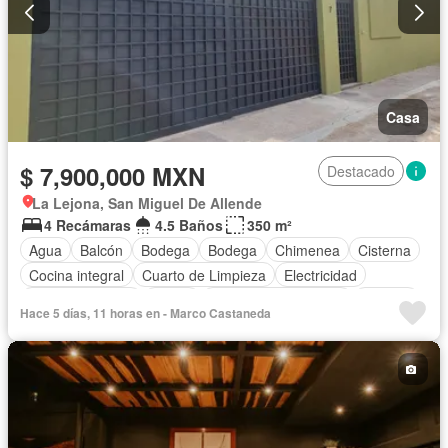
Casa
$ 7,900,000 MXN
Destacado
La Lejona, San Miguel De Allende
4 Recámaras
4.5 Baños
350 m²
Agua
Balcón
Bodega
Bodega
Chimenea
Cisterna
Cocina integral
Cuarto de Limpieza
Electricidad
Estacionamiento
Jardín
Recámara con closet
Terraza
Hace 5 días, 11 horas en - Marco Castaneda
Sin amueblar