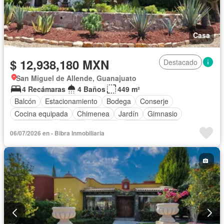
Casa
$ 12,938,180 MXN
Destacado
San Miguel de Allende, Guanajuato
4 Recámaras
4 Baños
449 m²
Balcón
Estacionamiento
Bodega
Conserje
Cocina equipada
Chimenea
Jardín
Gimnasio
Calefacción
Jacuzzi
Alberca
Cancha de tenis
06/07/2026 en - Bibra Inmobiliaria
Terraza