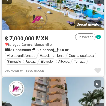
Departamento
$ 7,000,000 MXN
Destacado
Salagua Centro, Manzanillo
3 Recámaras
3.5 Baños
200 m²
Aire acondicionado
Estacionamiento
Cocina equipada
Gimnasio
Jacuzzi
Elevador
Alberca
Terraza
Completamente amueblado
06/07/2026 en - TESS HOUSE