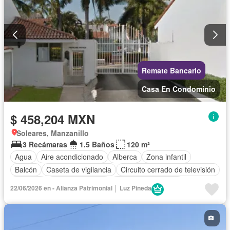
Remate Bancario
Casa En Condominio
$ 458,204 MXN
Soleares, Manzanillo
3 Recámaras
1.5 Baños
120 m²
Agua
Aire acondicionado
Alberca
Zona infantil
Balcón
Caseta de vigilancia
Circuito cerrado de televisión
Cisterna
Cocina equipada
Cuarto de Limpieza
22/06/2026 en - Alianza Patrimonial │ Luz Pineda
Electricidad
Estacionamiento
Gas natural
Internet
Jardín
Recámara con closet
Seguridad
Sin amueblar