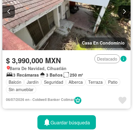
Casa En Condominio
$ 3,990,000 MXN
Destacado
Barra De Navidad, Cihuatlán
3 Recámaras
3 Baños
250 m²
Balcón
Jardín
Seguridad
Alberca
Terraza
Patio
Sin amueblar
06/07/2026 en - Coldwell Banker Colimar
Guardar búsqueda
1