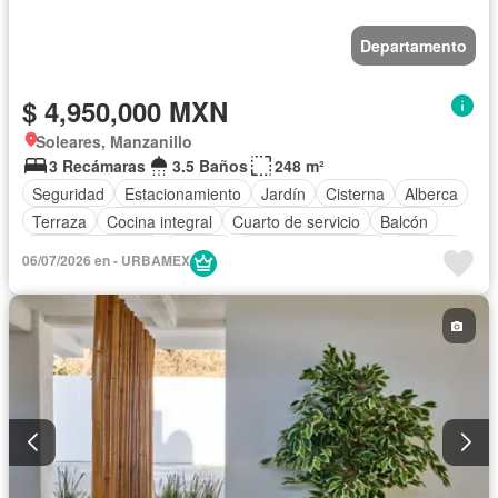
Departamento
$ 4,950,000 MXN
Soleares, Manzanillo
3 Recámaras
3.5 Baños
248 m²
Seguridad
Estacionamiento
Jardín
Cisterna
Alberca
Terraza
Cocina integral
Cuarto de servicio
Balcón
Cocina equipada
Internet
Aire acondicionado
Bodega
06/07/2026 en - URBAMEX
Circuito cerrado de televisión
Electricidad
Agua
Cuarto de Limpieza
Televisión por cable
Zonas verdes
Vista panorámica
Recámara con closet
Caseta de vigilancia
Permite niños
Completamente amueblado