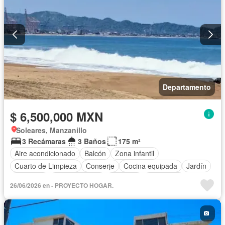
Departamento
$ 6,500,000 MXN
Soleares, Manzanillo
3 Recámaras
3 Baños
175 m²
Aire acondicionado
Balcón
Zona infantil
Cuarto de Limpieza
Conserje
Cocina equipada
Jardín
Gimnasio
Cocina integral
Elevador
Seguridad
26/06/2026 en - PROYECTO HOGAR.
Cuarto de servicio
Alberca
Terraza