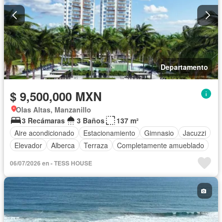
Departamento
$ 9,500,000 MXN
Olas Altas, Manzanillo
3 Recámaras
3 Baños
137 m²
Aire acondicionado
Estacionamiento
Gimnasio
Jacuzzi
Elevador
Alberca
Terraza
Completamente amueblado
06/07/2026 en - TESS HOUSE