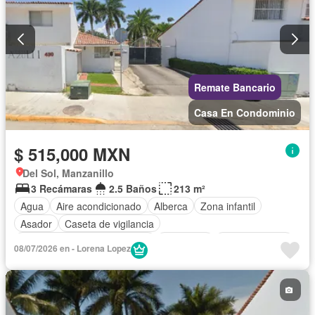
Remate Bancario
Casa En Condominio
$ 515,000 MXN
Del Sol, Manzanillo
3 Recámaras
2.5 Baños
213 m²
Agua
Aire acondicionado
Alberca
Zona infantil
Asador
Caseta de vigilancia
Circuito cerrado de televisión
Chimenea
Cocina integral
08/07/2026 en - Lorena Lopez
Cuarto de Limpieza
Electricidad
Estacionamiento
Gas natural
Internet
Jardín
Recámara con closet
Seguridad
Televisión por cable
Sin amueblar