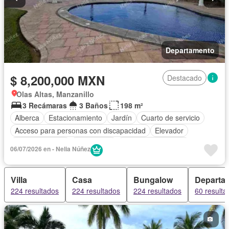
Departamento
$ 8,200,000 MXN
Destacado
Olas Altas, Manzanillo
3 Recámaras
3 Baños
198 m²
Alberca
Estacionamiento
Jardín
Cuarto de servicio
Acceso para personas con discapacidad
Elevador
Sala polivalente
Electricidad
Cuarto de Limpieza
06/07/2026 en - Nelia Núñez
Sin amueblar
Villa
Casa
Bungalow
Departa
224 resultados
224 resultados
224 resultados
60 resulta