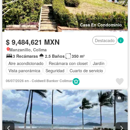
Casa En Condominio
$ 9,484,621 MXN
Destacado
Manzanillo, Colima
3 Recámaras
2.5 Baños
350 m²
Aire acondicionado
Recámara con closet
Jardín
Vista panorámica
Seguridad
Cuarto de servicio
Alberca
Terraza
Parcialmente amueblado
06/07/2026 en - Coldwell Banker Colimar