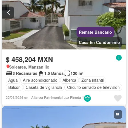
Remate Bancario
Casa En Condominio
$ 458,204 MXN
Soleares, Manzanillo
3 Recámaras
1.5 Baños
120 m²
Agua
Aire acondicionado
Alberca
Zona infantil
Balcón
Caseta de vigilancia
Circuito cerrado de televisión
Cisterna
Cocina equipada
Cuarto de Limpieza
22/06/2026 en - Alianza Patrimonial Luz Pineda 1
Electricidad
Estacionamiento
Gas natural
Internet
Jardín
Recámara con closet
Seguridad
Sin amueblar