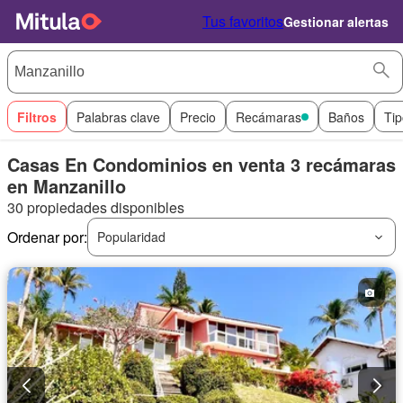
Tus favoritos
Gestionar alertas
Filtros
Palabras clave
Precio
Recámaras
Baños
Tip
Casas En Condominios en venta 3 recámaras
en Manzanillo
30 propiedades disponibles
Ordenar por:
Popularidad