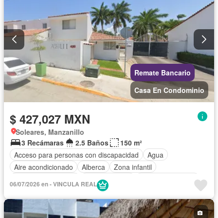
Remate Bancario
Casa En Condominio
$ 427,027 MXN
Soleares, Manzanillo
3 Recámaras
2.5 Baños
150 m²
Acceso para personas con discapacidad
Agua
Aire acondicionado
Alberca
Zona infantil
Caseta de vigilancia
Cocina integral
Cuarto de servicio
06/07/2026 en - VINCULA REAL
Electricidad
Estacionamiento
Gas natural
Jardín
Recámara con closet
Seguridad
Zonas verdes
Sin amueblar