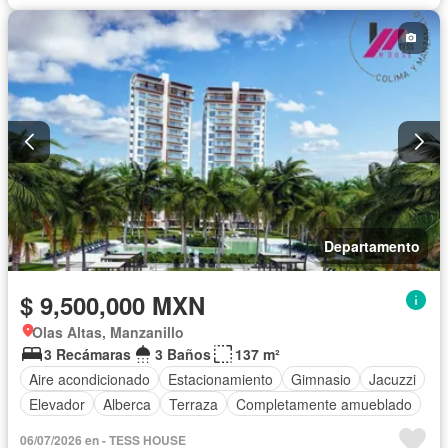
Departamento
$ 9,500,000 MXN
Olas Altas, Manzanillo
3 Recámaras
3 Baños
137 m²
Aire acondicionado
Estacionamiento
Gimnasio
Jacuzzi
Elevador
Alberca
Terraza
Completamente amueblado
06/07/2026 en - TESS HOUSE