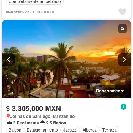
Completamente amueblado
06/07/2026 en - TESS HOUSE
Departamento
$ 3,305,000 MXN
Colinas de Santiago, Manzanillo
3 Recámaras
2.5 Baños
Balcón
Estacionamiento
Jacuzzi
Alberca
Terraza