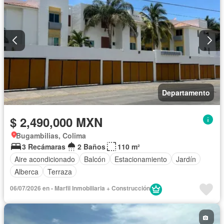
Departamento
$ 2,490,000 MXN
Bugambilias, Colima
3 Recámaras
2 Baños
110 m²
Aire acondicionado
Balcón
Estacionamiento
Jardín
Alberca
Terraza
06/07/2026 en - Marfil Inmobiliaria + Construcción