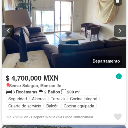
Departamento
$ 4,700,000 MXN
Semar Salagua, Manzanillo
3 Recámaras
2 Baños
200 m²
Seguridad
Alberca
Terraza
Cocina integral
Cuarto de servicio
Balcón
Cocina equipada
Aire acondicionado
Vista panorámica
06/07/2026 en - Corporativo Sevilla Global Inmobiliaria
Recámara con closet
Completamente amueblado