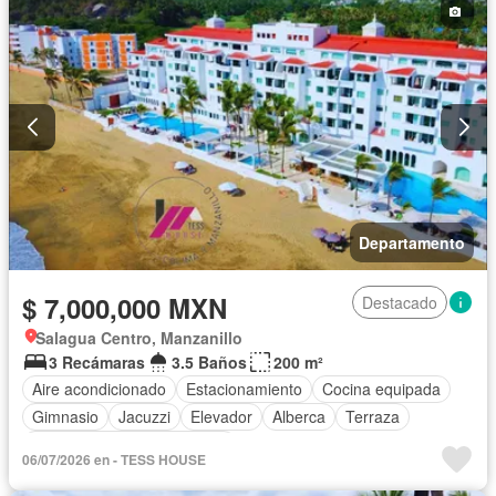
Departamento
$ 7,000,000 MXN
Destacado
Salagua Centro, Manzanillo
3 Recámaras
3.5 Baños
200 m²
Aire acondicionado
Estacionamiento
Cocina equipada
Gimnasio
Jacuzzi
Elevador
Alberca
Terraza
Completamente amueblado
06/07/2026 en - TESS HOUSE