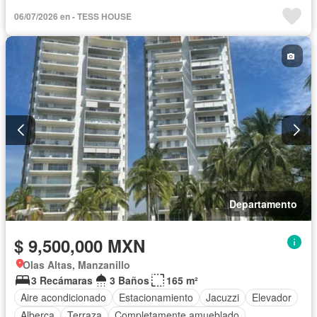
06/07/2026 en - TESS HOUSE
Departamento
$ 9,500,000 MXN
Olas Altas, Manzanillo
3 Recámaras
3 Baños
165 m²
Aire acondicionado
Estacionamiento
Jacuzzi
Elevador
Alberca
Terraza
Completamente amueblado