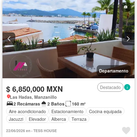
Departamento
$ 6,850,000 MXN
Destacado
Las Hadas, Manzanillo
2 Recámaras
2 Baños
160 m²
Aire acondicionado
Estacionamiento
Cocina equipada
Jacuzzi
Elevador
Alberca
Terraza
Completamente amueblado
22/06/2026 en - TESS HOUSE