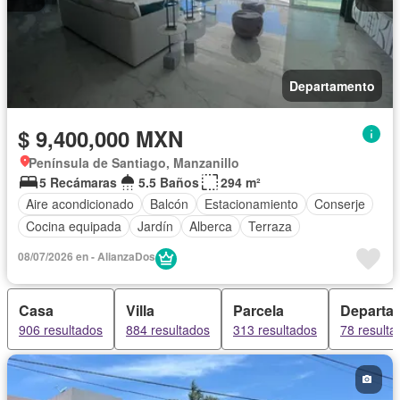
Departamento
$ 9,400,000 MXN
Península de Santiago, Manzanillo
5 Recámaras
5.5 Baños
294 m²
Aire acondicionado
Balcón
Estacionamiento
Conserje
Cocina equipada
Jardín
Alberca
Terraza
08/07/2026 en - AlianzaDos
Casa
Villa
Parcela
Departa
906 resultados
884 resultados
313 resultados
78 resulta