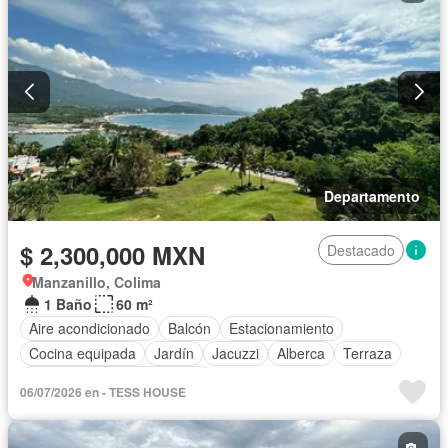
Departamento
$ 2,300,000 MXN
Destacado
Manzanillo, Colima
1 Baño
60 m²
Aire acondicionado
Balcón
Estacionamiento
Cocina equipada
Jardín
Jacuzzi
Alberca
Terraza
Completamente amueblado
06/07/2026 en - TESS HOUSE