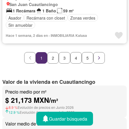
San Juan Cuautlancingo
1 Recámara
1 Baño
59 m²
Asador
Recámara con closet
Zonas verdes
Sin amueblar
Hace 1 semana, 2 días en - INMOBILIARIA Kalusa
1
2
3
4
5
Valor de la vivienda en Cuautlancingo
Precio medio por m²
$ 21,173 MXN/
m²
8.9 %
Evolución de precios en Junio 2026
12.9 %
Evolución de precios en Julio 2025
Guardar búsqueda
Valor medio de una vivienda