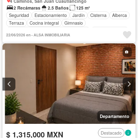
4 Caminos, San Juan Cuautlancingo
2 Recámaras
2.5 Baños
125 m²
Seguridad
Estacionamiento
Jardín
Cisterna
Alberca
Terraza
Cocina integral
Gimnasio
Acceso para personas con discapacidad
Cocina equipada
22/06/2026 en - ALSA INMOBILIARIA
Zona infantil
Sala polivalente
Internet
Circuito cerrado de televisión
Electricidad
Agua
Cuarto de Limpieza
Televisión por cable
Asador
Zonas verdes
Caseta de vigilancia
Sin amueblar
Departamento
$ 1,315,000 MXN
Destacado