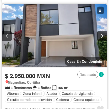
Recámara con closet
Sala polivalente
Seguridad
Televisión por cable
Wifi
Zonas verdes
Sin amueblar
Casa En Condominio
$ 2,950,000 MXN
Destacado
Magnolias, Curitiba
3 Recámaras
3 Baños
156 m²
Alberca
Zona infantil
Asador
Caseta de vigilancia
Circuito cerrado de televisión
Cisterna
Cocina equipada
Cocina integral
Cuarto de servicio
Estacionamiento
Hace 3 semanas, 1 día en - María del Rosario Rodríguez Márquez