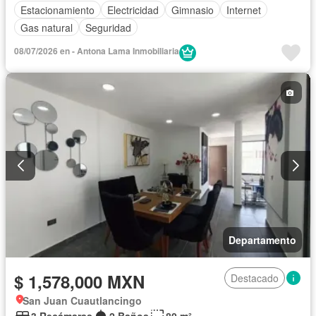
Estacionamiento
Electricidad
Gimnasio
Internet
Gas natural
Seguridad
08/07/2026 en - Antona Lama Inmobiliaria
Departamento
$ 1,578,000 MXN
Destacado
San Juan Cuautlancingo
3 Recámaras
2 Baños
80 m²