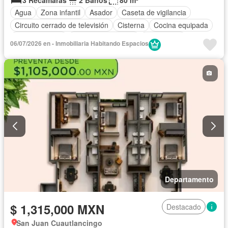
Agua
Zona infantil
Asador
Caseta de vigilancia
Circuito cerrado de televisión
Cisterna
Cocina equipada
Cocina integral
Cuarto de Limpieza
Electricidad
06/07/2026 en - Inmobiliaria Habitando Espacios
Estacionamiento
Internet
Jardín
Recámara con closet
Sala polivalente
Seguridad
Televisión por cable
Terraza
Vista panorámica
Wifi
Zonas verdes
Sin amueblar
Departamento
$ 1,315,000 MXN
Destacado
San Juan Cuautlancingo