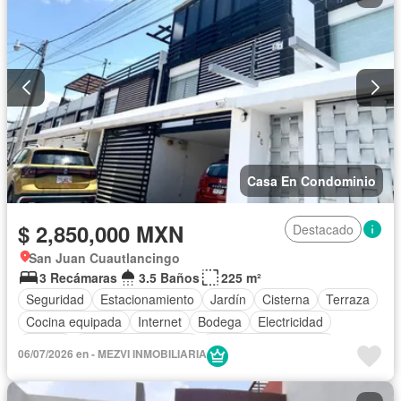
Casa En Condominio
$ 2,850,000 MXN
Destacado
San Juan Cuautlancingo
3 Recámaras
3.5 Baños
225 m²
Seguridad
Estacionamiento
Jardín
Cisterna
Terraza
Cocina equipada
Internet
Bodega
Electricidad
Azotea
Cuarto de Limpieza
Recámara con closet
06/07/2026 en - MEZVI INMOBILIARIA
Sin amueblar