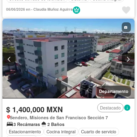
Cuarto de Limpieza
Electricidad
Estacionamiento
06/06/2026 en - Claudia Muñoz Aguirre
Internet
Recámara con closet
Seguridad
Televisión por cable
Wifi
Zonas verdes
Sin amueblar
Departamento
$ 1,400,000 MXN
Destacado
Sendero, Misiones de San Francisco Sección 7
3 Recámaras
2 Baños
Estacionamiento
Cocina integral
Cuarto de servicio