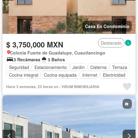
Casa En Condominio
$ 3,750,000 MXN
Destacado
Colonia Fuerte de Guadalupe, Cuautlancingo
3 Recámaras
3 Baños
Seguridad
Estacionamiento
Jardín
Cisterna
Terraza
Cocina integral
Cocina equipada
Internet
Electricidad
Azotea
Gas natural
Televisión por cable
Zonas verdes
Hace 3 semanas, 23 horas en - VISUM INMOBILIARIA
Wifi
Vista panorámica
Parcialmente amueblado