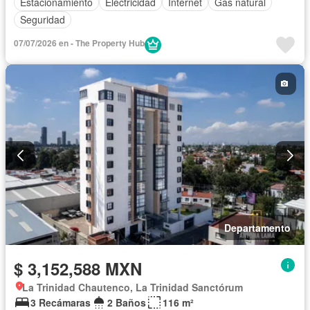
Estacionamiento
Electricidad
Internet
Gas natural
Seguridad
07/07/2026 en - The Property Hub
Departamento
$ 3,152,588 MXN
La Trinidad Chautenco, La Trinidad Sanctórum
3 Recámaras
2 Baños
116 m²