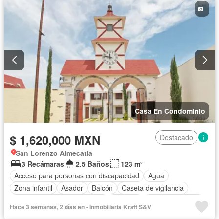
Casa En Condominio
$ 1,620,000 MXN
Destacado
San Lorenzo Almecatla
3 Recámaras
2.5 Baños
123 m²
Acceso para personas con discapacidad
Agua
Zona infantil
Asador
Balcón
Caseta de vigilancia
Circuito cerrado de televisión
Cisterna
Cocina equipada
Hace 3 semanas, 2 días en - Inmobiliaria Kraft S&V
Cocina integral
Cuarto de Limpieza
Cuarto de servicio