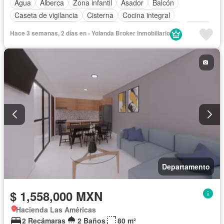
Agua
Alberca
Zona infantil
Asador
Balcón
Caseta de vigilancia
Cisterna
Cocina integral
Cuarto de servicio
Electricidad
Estacionamiento
Jardín
Hace 3 semanas, 2 días en - Yolanda Broker Inmobiliario
Recámara con closet
Sala polivalente
Seguridad
Zonas verdes
Departamento
$ 1,558,000 MXN
Hacienda Las Américas
2 Recámaras
2 Baños
80 m²