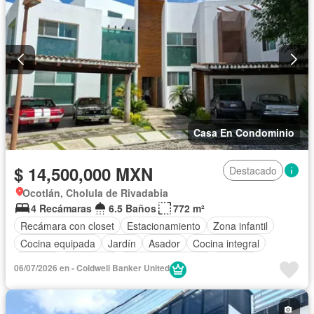
Casa En Condominio
$ 14,500,000 MXN
Destacado
Ocotlán, Cholula de Rivadabia
4 Recámaras
6.5 Baños
772 m²
Recámara con closet
Estacionamiento
Zona infantil
Cocina equipada
Jardín
Asador
Cocina integral
Internet
Seguridad
Cuarto de servicio
Alberca
06/07/2026 en - Coldwell Banker United
Parcialmente amueblado