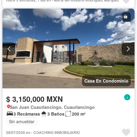
Jardín
Recámara con closet
Sala polivalente
Seguridad
Televisión por cable
Wifi
Zonas verdes
Casa En Condominio
$ 3,150,000 MXN
San Juan Cuautlancingo, Cuautlancingo
3 Recámaras
3 Baños
200 m²
Sin amueblar
08/07/2026 en - COACHING INMOBILIARIO