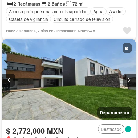
2 Recámaras
2 Baños
72 m²
Acceso para personas con discapacidad
Agua
Asador
Caseta de vigilancia
Circuito cerrado de televisión
Cisterna
Cocina equipada
Cocina integral
Hace 3 semanas, 2 días en - Inmobiliaria Kraft S&V
Cuarto de Limpieza
Electricidad
Estacionamiento
Internet
Jardín
Recámara con closet
Seguridad
Televisión por cable
Terraza
Vista panorámica
Wifi
Zonas verdes
Sin amueblar
Departamento
$ 2,772,000 MXN
Destacado