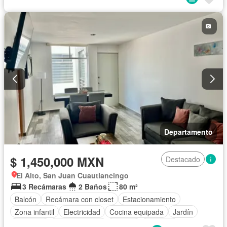
Departamento
$ 1,450,000 MXN
Destacado
El Alto, San Juan Cuautlancingo
3 Recámaras
2 Baños
80 m²
Balcón
Recámara con closet
Estacionamiento
Zona infantil
Electricidad
Cocina equipada
Jardín
Gimnasio
Cocina integral
Internet
Elevador