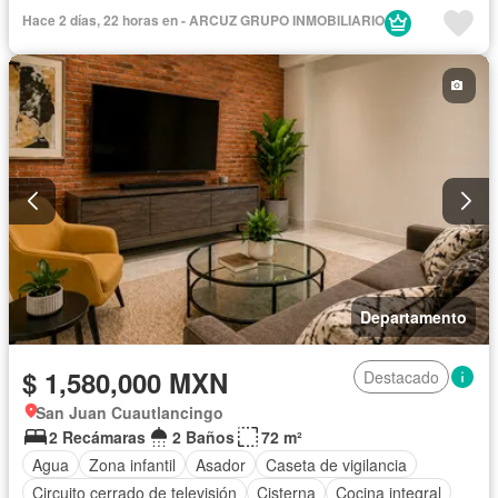
Cisterna
Cocina integral
Cuarto de servicio
Electricidad
Hace 2 días, 22 horas en - ARCUZ GRUPO INMOBILIARIO
Estacionamiento
Gimnasio
Jardín
Recámara con closet
Sala polivalente
Seguridad
Terraza
Wifi
Sin amueblar
Departamento
$ 1,580,000 MXN
Destacado
San Juan Cuautlancingo
2 Recámaras
2 Baños
72 m²
Agua
Zona infantil
Asador
Caseta de vigilancia
Circuito cerrado de televisión
Cisterna
Cocina integral