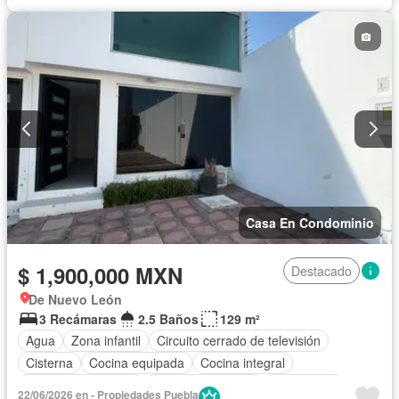
Casa En Condominio
$ 1,900,000 MXN
Destacado
De Nuevo León
3 Recámaras
2.5 Baños
129 m²
Agua
Zona infantil
Circuito cerrado de televisión
Cisterna
Cocina equipada
Cocina integral
Cuarto de Limpieza
Cuarto de servicio
Electricidad
22/06/2026 en - Propiedades Puebla