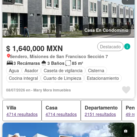
Casa En Condominio
$ 1,640,000 MXN
Destacado
Sendero, Misiones de San Francisco Sección 7
3 Recámaras
3 Baños
85 m²
Agua
Asador
Caseta de vigilancia
Cisterna
Cocina integral
Cuarto de Limpieza
Estacionamiento
Recámara con closet
Zonas verdes
08/07/2026 en - Mary Mora Inmuebles
Villa
Casa
Departamento
Pent
4714 resultados
4714 resultados
2151 resultados
49 re