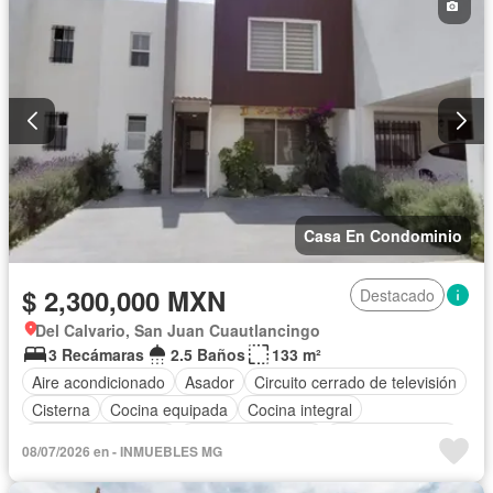
Casa En Condominio
$ 2,300,000 MXN
Destacado
Del Calvario, San Juan Cuautlancingo
3 Recámaras
2.5 Baños
133 m²
Aire acondicionado
Asador
Circuito cerrado de televisión
Cisterna
Cocina equipada
Cocina integral
Cuarto de Limpieza
Cuarto de servicio
Estacionamiento
08/07/2026 en - INMUEBLES MG
Jardín
Recámara con closet
Terraza
Sin amueblar