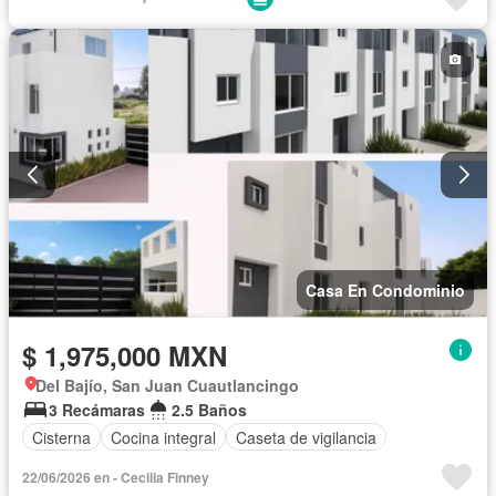
Estacionamiento
Internet
Jardín
Recámara con closet
Azotea
Wifi
Casa En Condominio
$ 1,975,000 MXN
Del Bajío, San Juan Cuautlancingo
3 Recámaras
2.5 Baños
Cisterna
Cocina integral
Caseta de vigilancia
22/06/2026 en - Cecilia Finney