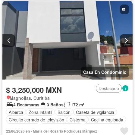
Electricidad
Estacionamiento
Gas natural
Internet
Jardín
Recámara con closet
Azotea
Sala polivalente
Seguridad
Televisión por cable
Terraza
Vista panorámica
Wifi
Zonas verdes
Parcialmente amueblado
Casa En Condominio
$ 3,250,000 MXN
Destacado
Magnolias, Curitiba
4 Recámaras
3 Baños
172 m²
Alberca
Zona infantil
Balcón
Caseta de vigilancia
Circuito cerrado de televisión
Cisterna
Cocina equipada
Cocina integral
Cuarto de Limpieza
Cuarto de servicio
22/06/2026 en - María del Rosario Rodríguez Márquez
Electricidad
Estacionamiento
Gimnasio
Jardín