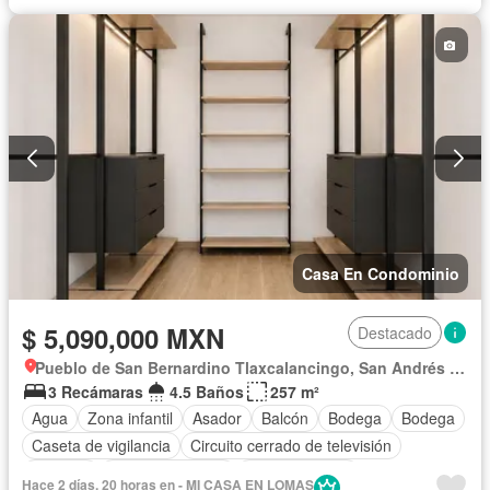
Estacionamiento
Gas natural
Gimnasio
Internet
Jacuzzi
Jardín
Despacho
Recámara con closet
Azotea
Sala polivalente
Seguridad
Televisión por cable
Terraza
Vista panorámica
Wifi
Zonas verdes
Sin amueblar
Casa En Condominio
$ 5,090,000 MXN
Destacado
Pueblo de San Bernardino Tlaxcalancingo, San Andrés Cholula
3 Recámaras
4.5 Baños
257 m²
Agua
Zona infantil
Asador
Balcón
Bodega
Bodega
Caseta de vigilancia
Circuito cerrado de televisión
Cisterna
Cocina equipada
Cocina integral
Hace 2 días, 20 horas en - MI CASA EN LOMAS