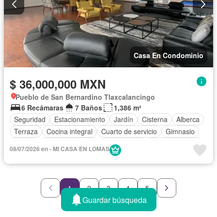
Zonas verdes
Sin amueblar
Casa En Condominio
$ 36,000,000 MXN
Pueblo de San Bernardino Tlaxcalancingo
6 Recámaras
7 Baños
1,386 m²
Seguridad
Estacionamiento
Jardín
Cisterna
Alberca
Terraza
Cocina integral
Cuarto de servicio
Gimnasio
Balcón
Cocina equipada
Zona infantil
Sala polivalente
08/07/2026 en - MI CASA EN LOMAS
Internet
Bodega
Circuito cerrado de televisión
Electricidad
Jacuzzi
Agua
Cuarto de Limpieza
Televisión por cable
Asador
Zonas verdes
1
2
3
4
5
Recámara con closet
Caseta de vigilancia
Sauna
Guardar búsqueda
Sin amueblar