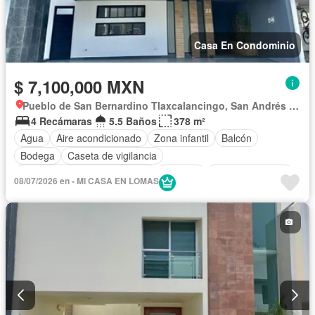
Casa En Condominio
$ 7,100,000 MXN
Pueblo de San Bernardino Tlaxcalancingo, San Andrés Cholula
4 Recámaras
5.5 Baños
378 m²
Agua
Aire acondicionado
Zona infantil
Balcón
Bodega
Caseta de vigilancia
Circuito cerrado de televisión
Cisterna
Cocina equipada
08/07/2026 en - MI CASA EN LOMAS
Cocina integral
Cuarto de Limpieza
Cuarto de servicio
Electricidad
Estacionamiento
Gimnasio
Internet
Jardín
Despacho
Recámara con closet
Azotea
Sala polivalente
Seguridad
Televisión por cable
Vista panorámica
Wifi
Zonas verdes
Sin amueblar