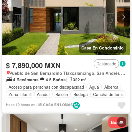
Casa En Condominio
$ 7,890,000 MXN
Destacado
Pueblo de San Bernardino Tlaxcalancingo, San Andrés Cholula
4 Recámaras
4.5 Baños
322 m²
Acceso para personas con discapacidad
Agua
Alberca
Zona infantil
Asador
Balcón
Bodega
Cancha de tenis
Caseta de vigilancia
Circuito cerrado de televisión
Hace 19 horas en - MI CASA EN LOMAS
Cisterna
Cocina equipada
Cocina integral
Cuarto de Limpieza
Cuarto de servicio
Electricidad
Nuevo
Estacionamiento
Gas natural
Gimnasio
Internet
Jacuzzi
Jardín
Despacho
Recámara con closet