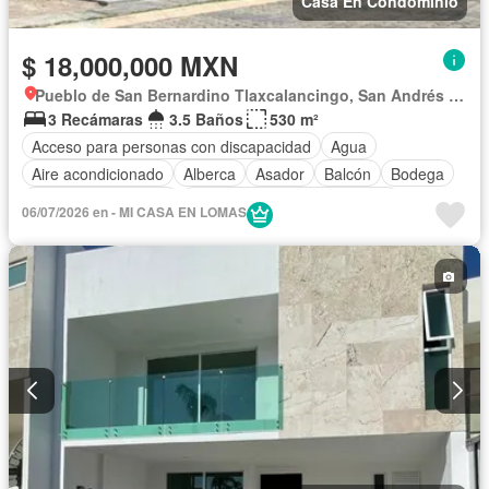
Casa En Condominio
$ 18,000,000 MXN
Pueblo de San Bernardino Tlaxcalancingo, San Andrés Cholula
3 Recámaras
3.5 Baños
530 m²
Acceso para personas con discapacidad
Agua
Aire acondicionado
Alberca
Asador
Balcón
Bodega
Caseta de vigilancia
Circuito cerrado de televisión
06/07/2026 en - MI CASA EN LOMAS
Cisterna
Cocina equipada
Cocina integral
Cuarto de Limpieza
Cuarto de servicio
Electricidad
Elevador
Estacionamiento
Internet
Jardín
Despacho
Recámara con closet
Seguridad
Televisión por cable
Terraza
Vista panorámica
Wifi
Zonas verdes
Completamente amueblado