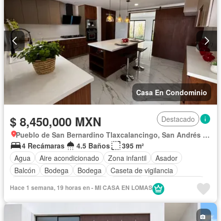
Azotea
Sala polivalente
Sauna
Seguridad
Televisión por cable
Terraza
Vista panorámica
Wifi
Zonas verdes
Sin amueblar
Casa En Condominio
$ 8,450,000 MXN
Destacado
Pueblo de San Bernardino Tlaxcalancingo, San Andrés Cholula
4 Recámaras
4.5 Baños
395 m²
Agua
Aire acondicionado
Zona infantil
Asador
Balcón
Bodega
Bodega
Caseta de vigilancia
Circuito cerrado de televisión
Cisterna
Cocina equipada
Hace 1 semana, 19 horas en - MI CASA EN LOMAS
Cocina integral
Conserje
Cuarto de Limpieza
Cuarto de servicio
Electricidad
Estacionamiento
Internet
Jacuzzi
Jardín
Despacho