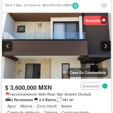
Circuito cerrado de televisión
Cisterna
Cocina equipada
Hace 2 días, 18 horas en - MI CASA EN LOMAS
Cocina integral
Cuarto de Limpieza
Cuarto de servicio
Electricidad
Estacionamiento
Gas natural
Gimnasio
Actualizado
Internet
Jardín
Recámara con closet
Azotea
Sala polivalente
Seguridad
Televisión por cable
Terraza
Vista panorámica
Wifi
Zonas verdes
Sin amueblar
Casa En Condominio
$ 3,600,000 MXN
Destacado
Fraccionamiento Valle Real, San Andrés Cholula
3 Recámaras
2.5 Baños
181 m²
Agua
Alberca
Zona infantil
Asador
Caseta de vigilancia
Cisterna
Cocina equipada