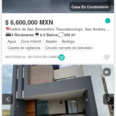
Casa En Condominio
$ 6,600,000 MXN
Pueblo de San Bernardino Tlaxcalancingo, San Andrés Cholula
5 Recámaras
6.5 Baños
355 m²
Agua
Zona infantil
Asador
Bodega
Caseta de vigilancia
Circuito cerrado de televisión
Cisterna
Cocina equipada
Cocina integral
06/07/2026 en - MI CASA EN LOMAS
Cuarto de Limpieza
Cuarto de servicio
Electricidad
Estacionamiento
Internet
Jardín
Despacho
Recámara con closet
Azotea
Sala polivalente
Seguridad
Televisión por cable
Terraza
Vista panorámica
Wifi
Zonas verdes
Sin amueblar