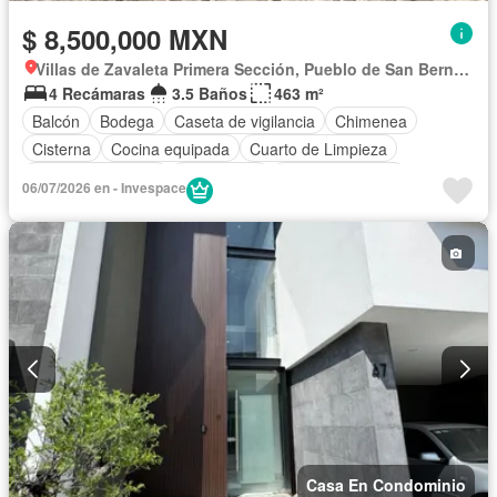
$ 8,500,000 MXN
Villas de Zavaleta Primera Sección, Pueblo de San Bernardino Tlaxcalancingo
4 Recámaras
3.5 Baños
463 m²
Balcón
Bodega
Caseta de vigilancia
Chimenea
Cisterna
Cocina equipada
Cuarto de Limpieza
Cuarto de servicio
Electricidad
Estacionamiento
06/07/2026 en - Invespace
Jacuzzi
Jardín
Despacho
Recámara con closet
Sala polivalente
Seguridad
Terraza
Casa En Condominio