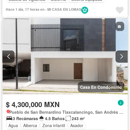
Cocina integral
Cuarto de Limpieza
Electricidad
Hace 1 día, 17 horas en - MI CASA EN LOMAS
Estacionamiento
Gimnasio
Internet
Jardín
Recámara con closet
Sala polivalente
Seguridad
Televisión por cable
Terraza
Wifi
Zonas verdes
Sin amueblar
Casa En Condominio
$ 4,300,000 MXN
Pueblo de San Bernardino Tlaxcalancingo, San Andrés Cholula
3 Recámaras
4.5 Baños
243 m²
Agua
Alberca
Zona infantil
Asador