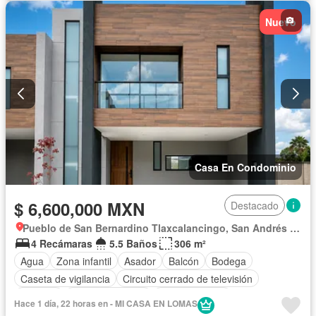
Estacionamiento
Gas natural
Gimnasio
Internet
Nuevo
Jacuzzi
Jardín
Despacho
Recámara con closet
Azotea
Sala polivalente
Sauna
Seguridad
Televisión por cable
Terraza
Vista panorámica
Wifi
Zonas verdes
Sin amueblar
Casa En Condominio
$ 6,600,000 MXN
Destacado
Pueblo de San Bernardino Tlaxcalancingo, San Andrés Cholula
4 Recámaras
5.5 Baños
306 m²
Agua
Zona infantil
Asador
Balcón
Bodega
Caseta de vigilancia
Circuito cerrado de televisión
Cisterna
Cocina equipada
Cocina integral
Hace 1 día, 22 horas en - MI CASA EN LOMAS
Cuarto de Limpieza
Cuarto de servicio
Electricidad