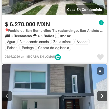
Casa En Condominio
$ 6,270,000 MXN
Pueblo de San Bernardino Tlaxcalancingo, San Andrés Cholula
3 Recámaras
4.5 Baños
327 m²
Agua
Aire acondicionado
Zona infantil
Asador
Balcón
Bodega
Caseta de vigilancia
Circuito cerrado de televisión
Cisterna
Cocina equipada
06/07/2026 en - MI CASA EN LOMAS
Cocina integral
Cuarto de Limpieza
Cuarto de servicio
Electricidad
Estacionamiento
Internet
Jardín
Despacho
Recámara con closet
Azotea
Sala polivalente
Seguridad
Televisión por cable
Terraza
Vista panorámica
Wifi
Zonas verdes
Sin amueblar