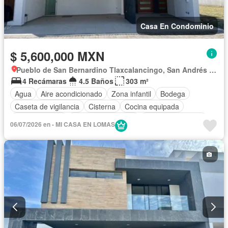
Casa En Condominio
$ 5,600,000 MXN
Pueblo de San Bernardino Tlaxcalancingo, San Andrés Cholula
4 Recámaras
4.5 Baños
303 m²
Agua
Aire acondicionado
Zona infantil
Bodega
Caseta de vigilancia
Cisterna
Cocina equipada
Cocina integral
Cuarto de Limpieza
Cuarto de servicio
06/07/2026 en - MI CASA EN LOMAS
Electricidad
Estacionamiento
Gas natural
Internet
Jardín
Recámara con closet
Azotea
Sala polivalente
Seguridad
Televisión por cable
Terraza
Vista panorámica
Wifi
Zonas verdes
Sin amueblar