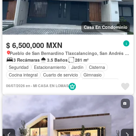
Casa En Condominio
$ 6,500,000 MXN
Pueblo de San Bernardino Tlaxcalancingo, San Andrés Cholula
3 Recámaras
3.5 Baños
281 m²
Seguridad
Estacionamiento
Jardín
Cisterna
Cocina integral
Cuarto de servicio
Gimnasio
Cocina equipada
Sala polivalente
Internet
Bodega
06/07/2026 en - MI CASA EN LOMAS
Aire acondicionado
Electricidad
Azotea
Agua
Televisión por cable
Zonas verdes
Vista panorámica
Recámara con closet
Caseta de vigilancia
Sin amueblar