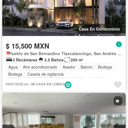
Casa En Condominio
$ 15,500 MXN
Pueblo de San Bernardino Tlaxcalancingo, San Andrés Cholula
3 Recámaras
3.5 Baños
200 m²
Agua
Aire acondicionado
Asador
Balcón
Bodega
Bodega
Caseta de vigilancia
Circuito cerrado de televisión
Chimenea
Cisterna
06/07/2026 en - MI CASA EN LOMAS
Cocina equipada
Cocina integral
Cuarto de Limpieza
Cuarto de servicio
Electricidad
Elevador
Estacionamiento
Gas natural
Gimnasio
Internet
Jacuzzi
Jardín
Despacho
Recámara con closet
Azotea
Sala polivalente
Sauna
Seguridad
Televisión por cable
Terraza
Vista panorámica
Wifi