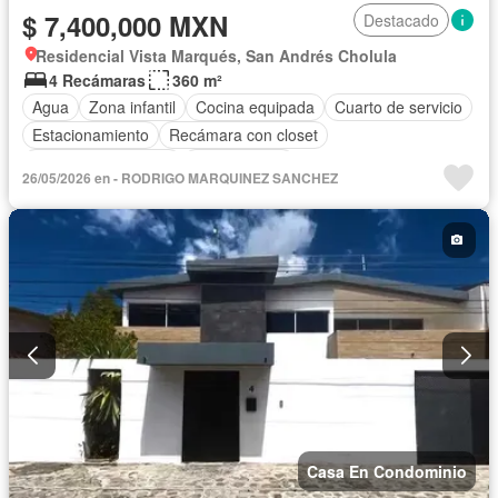
$ 7,400,000 MXN
Destacado
Residencial Vista Marqués, San Andrés Cholula
4 Recámaras
360 m²
Agua
Zona infantil
Cocina equipada
Cuarto de servicio
Estacionamiento
Recámara con closet
Televisión por cable
Sin amueblar
26/05/2026 en - RODRIGO MARQUINEZ SANCHEZ
Casa En Condominio