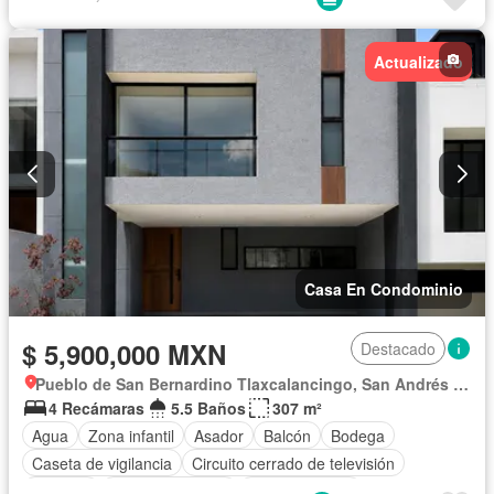
Cuarto de Limpieza
Cuarto de servicio
Electricidad
Estacionamiento
Gas natural
Gimnasio
Internet
Actualizado
Jardín
Recámara con closet
Sala polivalente
Seguridad
Televisión por cable
Terraza
Vista panorámica
Wifi
Zonas verdes
Sin amueblar
Casa En Condominio
$ 5,900,000 MXN
Destacado
Pueblo de San Bernardino Tlaxcalancingo, San Andrés Cholula
4 Recámaras
5.5 Baños
307 m²
Agua
Zona infantil
Asador
Balcón
Bodega
Caseta de vigilancia
Circuito cerrado de televisión
Cisterna
Cocina equipada
Cocina integral