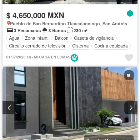
$ 4,650,000 MXN
Pueblo de San Bernardino Tlaxcalancingo, San Andrés Cholula
3 Recámaras
3 Baños
230 m²
Agua
Zona infantil
Balcón
Caseta de vigilancia
Circuito cerrado de televisión
Cisterna
Cocina equipada
Cocina integral
Cuarto de Limpieza
Electricidad
01/07/2026 en - MI CASA EN LOMAS
Estacionamiento
Gas natural
Internet
Jardín
Recámara con closet
Azotea
Sala polivalente
Seguridad
Televisión por cable
Terraza
Vista panorámica
Wifi
Zonas verdes
Sin amueblar