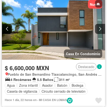
Nuevo
Jardín
Despacho
Recámara con closet
Sala polivalente
Seguridad
Televisión por cable
Terraza
Vista panorámica
Wifi
Zonas verdes
Sin amueblar
Casa En Condominio
$ 6,600,000 MXN
Destacado
Pueblo de San Bernardino Tlaxcalancingo, San Andrés Cholula
4 Recámaras
5.5 Baños
311 m²
Agua
Zona infantil
Asador
Balcón
Bodega
Caseta de vigilancia
Circuito cerrado de televisión
Cisterna
Cocina equipada
Cocina integral
Hace 1 día, 22 horas en - MI CASA EN LOMAS
Cuarto de Limpieza
Cuarto de servicio
Electricidad