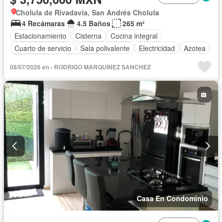
Cholula de Rivadavia, San Andrés Cholula
4 Recámaras
4.5 Baños
265 m²
Estacionamiento
Cisterna
Cocina integral
Cuarto de servicio
Sala polivalente
Electricidad
Azotea
Zonas verdes
Sin amueblar
08/07/2026 en - RODRIGO MARQUINEZ SANCHEZ
Casa En Condominio