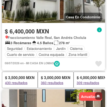
Casa En Condominio
$ 6,400,000 MXN
Fraccionamiento Valle Real, San Andrés Cholula
3 Recámaras
4.5 Baños
278 m²
Seguridad
Estacionamiento
Jardín
Cisterna
Cuarto de servicio
Cocina equipada
Zona infantil
Internet
Electricidad
Agua
Cuarto de Limpieza
08/07/2026 en - MI CASA EN LOMAS
Televisión por cable
Zonas verdes
Recámara con closet
Caseta de vigilancia
Sin amueblar
$ 3,500,000 MXN
$ 3,000,000 MXN
$ 4,000,000 MXN
430 resultados
360 resultados
309 resultados
Actualizado