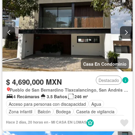
Recámara con closet
Azotea
Sala polivalente
Seguridad
Televisión por cable
Terraza
Vista panorámica
Wifi
Zonas verdes
Sin amueblar
Casa En Condominio
$ 4,690,000 MXN
Destacado
Pueblo de San Bernardino Tlaxcalancingo, San Andrés Cholula
4 Recámaras
3.5 Baños
246 m²
Acceso para personas con discapacidad
Agua
Zona infantil
Balcón
Bodega
Caseta de vigilancia
Circuito cerrado de televisión
Cisterna
Cocina equipada
Hace 2 días, 20 horas en - MI CASA EN LOMAS
Cocina integral
Cuarto de Limpieza
Cuarto de servicio
Electricidad
Estacionamiento
Gimnasio
Internet