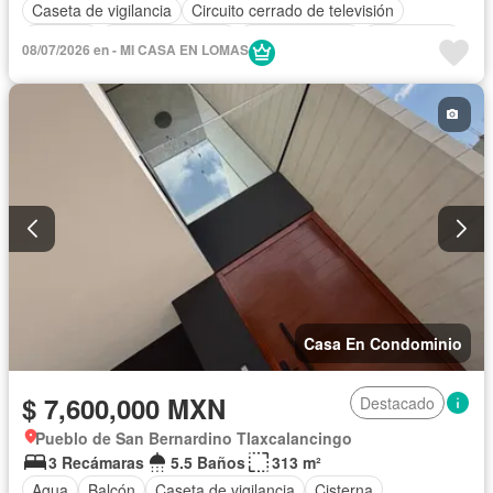
Caseta de vigilancia
Circuito cerrado de televisión
Cisterna
Cocina equipada
Cocina integral
Electricidad
08/07/2026 en - MI CASA EN LOMAS
Estacionamiento
Internet
Jardín
Recámara con closet
Seguridad
Wifi
Zonas verdes
Sin amueblar
Casa En Condominio
$ 7,600,000 MXN
Destacado
Pueblo de San Bernardino Tlaxcalancingo
3 Recámaras
5.5 Baños
313 m²
Agua
Balcón
Caseta de vigilancia
Cisterna