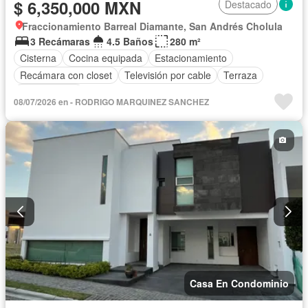
$ 6,350,000 MXN
Destacado
Fraccionamiento Barreal Diamante, San Andrés Cholula
3 Recámaras
4.5 Baños
280 m²
Cisterna
Cocina equipada
Estacionamiento
Recámara con closet
Televisión por cable
Terraza
Sin amueblar
08/07/2026 en - RODRIGO MARQUINEZ SANCHEZ
Casa En Condominio