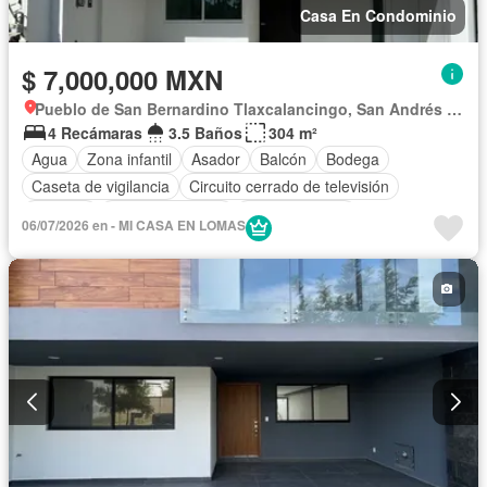
Casa En Condominio
$ 7,000,000 MXN
Pueblo de San Bernardino Tlaxcalancingo, San Andrés Cholula
4 Recámaras
3.5 Baños
304 m²
Agua
Zona infantil
Asador
Balcón
Bodega
Caseta de vigilancia
Circuito cerrado de televisión
Cisterna
Cocina equipada
Cocina integral
06/07/2026 en - MI CASA EN LOMAS
Cuarto de Limpieza
Cuarto de servicio
Electricidad
Estacionamiento
Gimnasio
Internet
Jardín
Despacho
Recámara con closet
Azotea
Sala polivalente
Seguridad
Televisión por cable
Terraza
Vista panorámica
Wifi
Zonas verdes
Sin amueblar