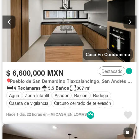
Azotea
Sala polivalente
Sauna
Seguridad
Televisión por cable
Terraza
Vista panorámica
Wifi
Zonas verdes
Sin amueblar
Casa En Condominio
$ 6,600,000 MXN
Destacado
Pueblo de San Bernardino Tlaxcalancingo, San Andrés Cholula
4 Recámaras
5.5 Baños
307 m²
Agua
Zona infantil
Asador
Balcón
Bodega
Caseta de vigilancia
Circuito cerrado de televisión
Cisterna
Cocina equipada
Cocina integral
Conserje
Hace 1 día, 22 horas en - MI CASA EN LOMAS
Cuarto de Limpieza
Cuarto de servicio
Electricidad
Estacionamiento
Gas natural
Gimnasio
Internet
Jacuzzi
Jardín
Despacho
Recámara con closet