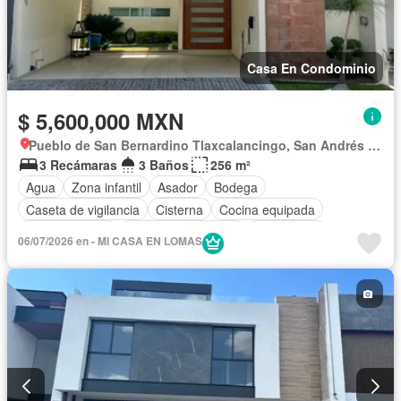
Casa En Condominio
$ 5,600,000 MXN
Pueblo de San Bernardino Tlaxcalancingo, San Andrés Cholula
3 Recámaras
3 Baños
256 m²
Agua
Zona infantil
Asador
Bodega
Caseta de vigilancia
Cisterna
Cocina equipada
Cocina integral
Cuarto de Limpieza
Electricidad
06/07/2026 en - MI CASA EN LOMAS
Estacionamiento
Internet
Jardín
Recámara con closet
Azotea
Sala polivalente
Seguridad
Televisión por cable
Terraza
Vista panorámica
Wifi
Zonas verdes
Sin amueblar