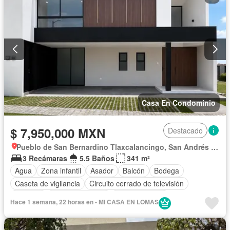
Recámara con closet
Azotea
Sala polivalente
Seguridad
Televisión por cable
Terraza
Vista panorámica
Wifi
Zonas verdes
Sin amueblar
Casa En Condominio
$ 7,950,000 MXN
Destacado
Pueblo de San Bernardino Tlaxcalancingo, San Andrés Cholula
3 Recámaras
5.5 Baños
341 m²
Agua
Zona infantil
Asador
Balcón
Bodega
Caseta de vigilancia
Circuito cerrado de televisión
Cisterna
Cocina equipada
Cocina integral
Hace 1 semana, 22 horas en - MI CASA EN LOMAS
Cuarto de Limpieza
Cuarto de servicio
Electricidad
Estacionamiento
Gimnasio
Internet
Jardín