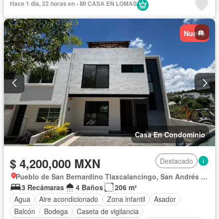
Hace 1 día, 22 horas en - MI CASA EN LOMAS
Cuarto de Limpieza
Cuarto de servicio
Electricidad
Estacionamiento
Gas natural
Gimnasio
Internet
Nuevo
Jardín
Recámara con closet
Azotea
Sala polivalente
Seguridad
Televisión por cable
Terraza
Vista panorámica
Wifi
Zonas verdes
Sin amueblar
Casa En Condominio
$ 4,200,000 MXN
Destacado
Pueblo de San Bernardino Tlaxcalancingo, San Andrés Cholula
3 Recámaras
4 Baños
206 m²
Agua
Aire acondicionado
Zona infantil
Asador
Balcón
Bodega
Caseta de vigilancia