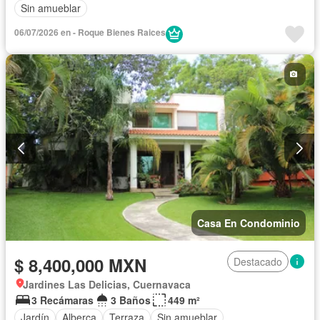
Sin amueblar
06/07/2026 en - Roque Bienes Raices
Casa En Condominio
$ 8,400,000 MXN
Destacado
Jardines Las Delicias, Cuernavaca
3 Recámaras
3 Baños
449 m²
Jardín
Alberca
Terraza
Sin amueblar