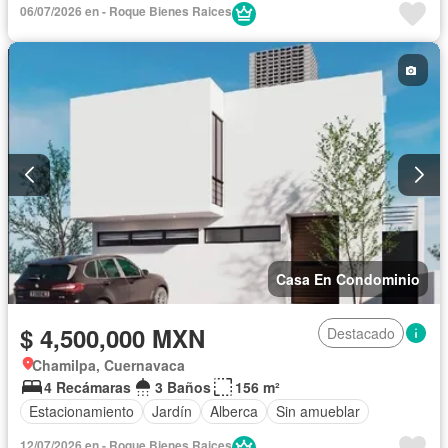
06/07/2026 en - Roque Bienes Raices
Casa En Condominio
$ 4,500,000 MXN
Destacado
Chamilpa, Cuernavaca
4 Recámaras
3 Baños
156 m²
Estacionamiento
Jardín
Alberca
Sin amueblar
12/07/2026 en - Roque Bienes Raices