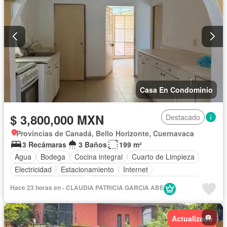
Casa En Condominio
$ 3,800,000 MXN
Destacado
Provincias de Canadá, Bello Horizonte, Cuernavaca
3 Recámaras
3 Baños
199 m²
Agua
Bodega
Cocina integral
Cuarto de Limpieza
Electricidad
Estacionamiento
Internet
Recámara con closet
Seguridad
Televisión por cable
Hace 23 horas en - CLAUDIA PATRICIA GARCIA ABE
Terraza
Sin amueblar
Actualizado