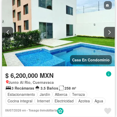
Gas natural
Asador
Chimenea
Zonas verdes
Despacho
Recámara con closet
Sin amueblar
Casa En Condominio
$ 6,200,000 MXN
Junto Al Rio, Cuernavaca
3 Recámaras
3.5 Baños
258 m²
Estacionamiento
Jardín
Alberca
Terraza
Cocina integral
Internet
Electricidad
Azotea
Agua
Cuarto de Limpieza
Televisión por cable
06/07/2026 en - Tosago Inmobiliaria
Vista panorámica
Recámara con closet
Sin amueblar