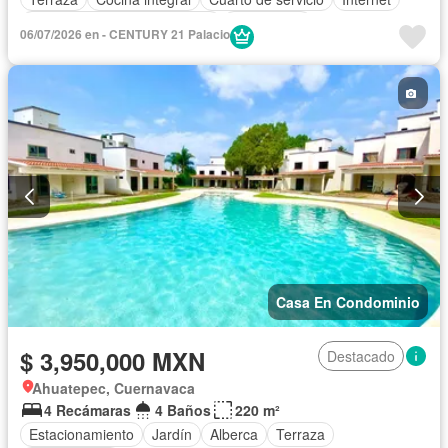
Circuito cerrado de televisión
Electricidad
06/07/2026 en - CENTURY 21 Palacio
Recámara con closet
Sin amueblar
Casa En Condominio
$ 3,950,000 MXN
Destacado
Ahuatepec, Cuernavaca
4 Recámaras
4 Baños
220 m²
Estacionamiento
Jardín
Alberca
Terraza