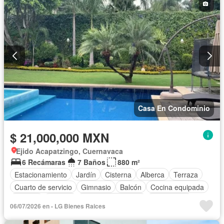
Casa En Condominio
$ 21,000,000 MXN
Ejido Acapatzingo, Cuernavaca
6 Recámaras
7 Baños
880 m²
Estacionamiento
Jardín
Cisterna
Alberca
Terraza
Cuarto de servicio
Gimnasio
Balcón
Cocina equipada
Internet
Bodega
Aire acondicionado
Electricidad
06/07/2026 en - LG Bienes Raices
Jacuzzi
Agua
Cuarto de Limpieza
Televisión por cable