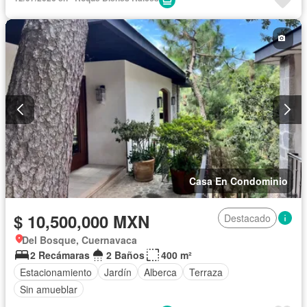
Casa En Condominio
$ 10,500,000 MXN
Destacado
Del Bosque, Cuernavaca
2 Recámaras
2 Baños
400 m²
Estacionamiento
Jardín
Alberca
Terraza
Sin amueblar