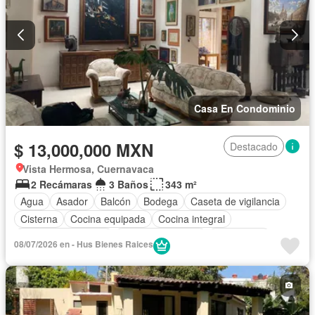
Casa En Condominio
$ 13,000,000 MXN
Destacado
Vista Hermosa, Cuernavaca
2 Recámaras
3 Baños
343 m²
Agua
Asador
Balcón
Bodega
Caseta de vigilancia
Cisterna
Cocina equipada
Cocina integral
Cuarto de Limpieza
Cuarto de servicio
Electricidad
08/07/2026 en - Hus Bienes Raices
Estacionamiento
Internet
Jardín
Recámara con closet
Seguridad
Televisión por cable
Terraza
Wifi
Sin amueblar