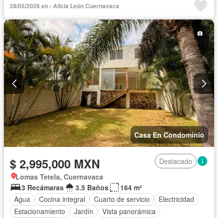
28/05/2026 en - Alicia León Cuernavaca
Solo familias
Permite mascotas
Sin amueblar
Casa En Condominio
$ 2,995,000 MXN
Destacado
Lomas Tetela, Cuernavaca
3 Recámaras
3.5 Baños
164 m²
Agua
Cocina integral
Cuarto de servicio
Electricidad
Estacionamiento
Jardín
Vista panorámica