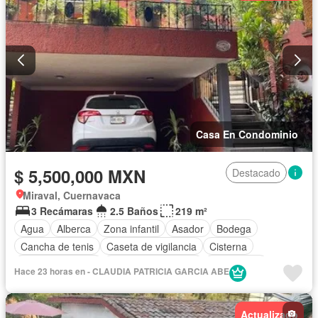
Casa En Condominio
$ 5,500,000 MXN
Destacado
Miraval, Cuernavaca
3 Recámaras
2.5 Baños
219 m²
Agua
Alberca
Zona infantil
Asador
Bodega
Cancha de tenis
Caseta de vigilancia
Cisterna
Cocina equipada
Cuarto de Limpieza
Electricidad
Hace 23 horas en - CLAUDIA PATRICIA GARCIA ABE
Estacionamiento
Internet
Jacuzzi
Jardín
Recámara con closet
Sala polivalente
Actualizado
Televisión por cable
Terraza
Wifi
Zonas verdes