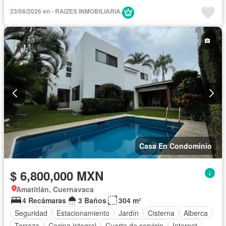
Zonas verdes
23/06/2026 en - RAIZES INMOBILIARIA.
Casa En Condominio
$ 6,800,000 MXN
Amatitlán, Cuernavaca
4 Recámaras
3 Baños
304 m²
Seguridad
Estacionamiento
Jardín
Cisterna
Alberca
Terraza
Cocina integral
Cuarto de servicio
Internet