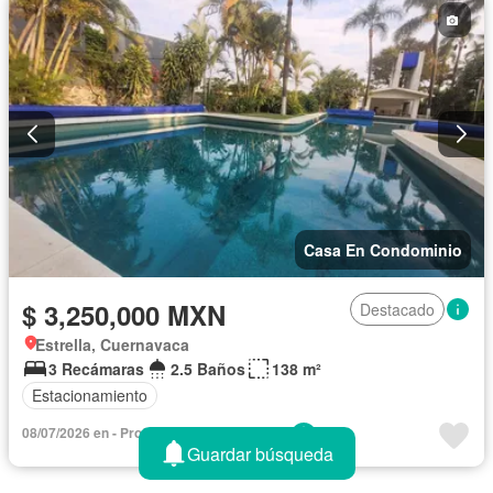
Internet
Jardín
Recámara con closet
Seguridad
Televisión por cable
Terraza
Vista panorámica
Wifi
Zonas verdes
Sin amueblar
Casa En Condominio
$ 3,250,000 MXN
Destacado
Estrella, Cuernavaca
3 Recámaras
2.5 Baños
138 m²
Estacionamiento
08/07/2026 en - Profesionales Inmobiliarios
Guardar búsqueda