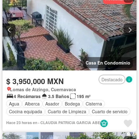
Sin amueblar
Casa En Condominio
$ 3,950,000 MXN
Destacado
Lomas de Atzingo, Cuernavaca
4 Recámaras
3.5 Baños
195 m²
Agua
Alberca
Asador
Bodega
Cisterna
Cocina equipada
Cuarto de Limpieza
Cuarto de servicio
Electricidad
Estacionamiento
Internet
Jardín
Hace 23 horas en - CLAUDIA PATRICIA GARCIA ABE
Recámara con closet
Televisión por cable
Terraza
Vista panorámica
Wifi