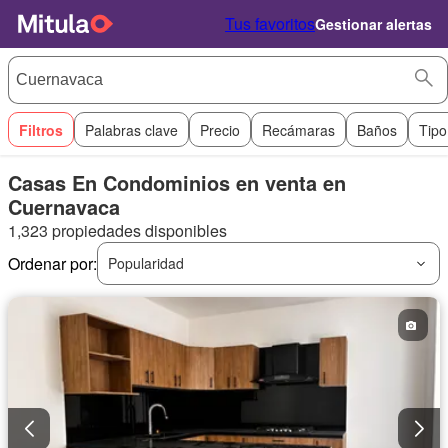
Tus favoritos
Gestionar alertas
Filtros
Palabras clave
Precio
Recámaras
Baños
Tipo
Casas En Condominios en venta en
Cuernavaca
1,323 propiedades disponibles
Ordenar por:
Popularidad