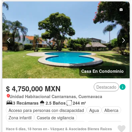
Casa En Condominio
$ 4,750,000 MXN
Destacado
Unidad Habitacional Cantarranas, Cuernavaca
3 Recámaras
2.5 Baños
244 m²
Acceso para personas con discapacidad
Agua
Alberca
Zona infantil
Caseta de vigilancia
Circuito cerrado de televisión
Cisterna
Cocina equipada
Hace 6 días, 18 horas en - Vázquez & Asociados Bienes Raíces