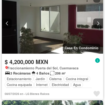
Gas natural
Despacho
Vista panorámica
Recámara con closet
Caseta de vigilancia
Sin amueblar
Casa En Condominio
$ 4,200,000 MXN
Fraccionamiento Puerta del Sol, Cuernavaca
3 Recámaras
4 Baños
206 m²
Estacionamiento
Jardín
Cisterna
Cocina integral
Cocina equipada
Internet
Electricidad
Agua
Cuarto de Limpieza
Televisión por cable
Gas natural
08/07/2026 en - LG Bienes Raices
Zonas verdes
Recámara con closet
Sin amueblar