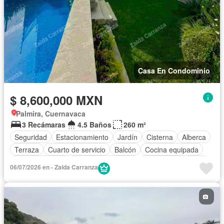
Casa En Condominio
$ 8,600,000 MXN
Palmira, Cuernavaca
3 Recámaras
4.5 Baños
260 m²
Seguridad
Estacionamiento
Jardín
Cisterna
Alberca
Terraza
Cuarto de servicio
Balcón
Cocina equipada
Sala polivalente
Aire acondicionado
Electricidad
Agua
06/07/2026 en - Zaida Carranza
Cuarto de Limpieza
Zonas verdes
Recámara con closet
Caseta de vigilancia
Sauna
Conserje
Permite mascotas
Permite niños
Solo familias
Sin amueblar