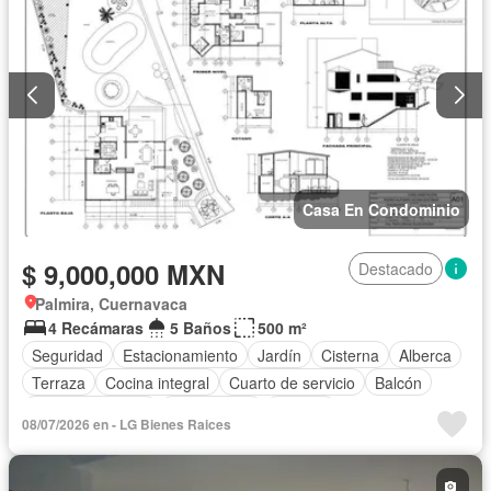
Zonas verdes
Sin amueblar
Casa En Condominio
$ 9,000,000 MXN
Destacado
Palmira, Cuernavaca
4 Recámaras
5 Baños
500 m²
Seguridad
Estacionamiento
Jardín
Cisterna
Alberca
Terraza
Cocina integral
Cuarto de servicio
Balcón
Cocina equipada
Zona infantil
Internet
08/07/2026 en - LG Bienes Raices
Aire acondicionado
Electricidad
Jacuzzi
Agua
Cuarto de Limpieza
Televisión por cable
Calefacción