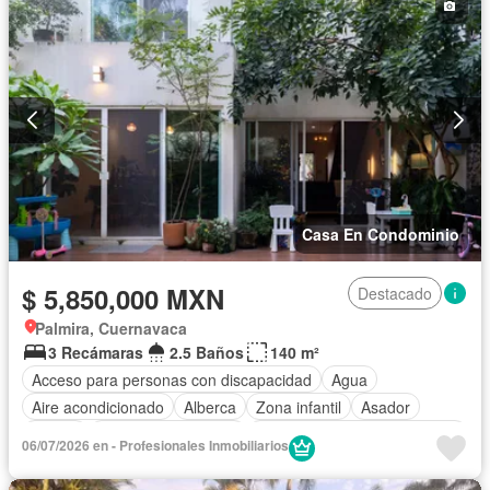
Casa En Condominio
$ 5,850,000 MXN
Destacado
Palmira, Cuernavaca
3 Recámaras
2.5 Baños
140 m²
Acceso para personas con discapacidad
Agua
Aire acondicionado
Alberca
Zona infantil
Asador
Balcón
Caseta de vigilancia
Circuito cerrado de televisión
06/07/2026 en - Profesionales Inmobiliarios
Cisterna
Cocina equipada
Cocina integral
Cuarto de Limpieza
Electricidad
Estacionamiento