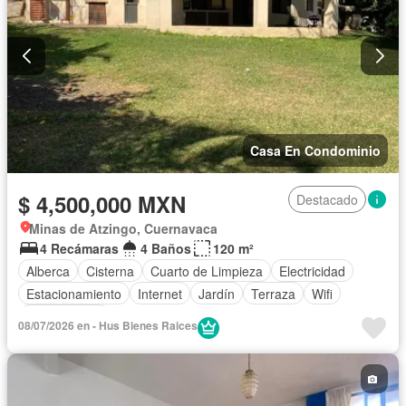
Casa En Condominio
$ 4,500,000 MXN
Destacado
Minas de Atzingo, Cuernavaca
4 Recámaras
4 Baños
120 m²
Alberca
Cisterna
Cuarto de Limpieza
Electricidad
Estacionamiento
Internet
Jardín
Terraza
Wifi
Sin amueblar
08/07/2026 en - Hus Bienes Raices