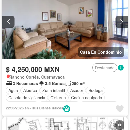
Casa En Condominio
$ 4,250,000 MXN
Destacado
Rancho Cortés, Cuernavaca
3 Recámaras
3.5 Baños
250 m²
Agua
Alberca
Zona infantil
Asador
Bodega
Caseta de vigilancia
Cisterna
Cocina equipada
Cocina integral
Cuarto de Limpieza
Cuarto de servicio
22/06/2026 en - Hus Bienes Raices
Electricidad
Estacionamiento
Internet
Jardín
Recámara con closet
Sala polivalente
Seguridad
Televisión por cable
Terraza
Vista panorámica
Wifi