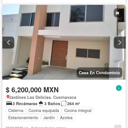
Cocina integral
Cuarto de Limpieza
Estacionamiento
Jardín
Recámara con closet
Sala polivalente
Seguridad
Terraza
Vista panorámica
Zonas verdes
Casa En Condominio
$ 6,200,000 MXN
Jardines Las Delicias, Cuernavaca
3 Recámaras
3 Baños
264 m²
Cisterna
Cocina equipada
Cocina integral
Estacionamiento
Jardín
Azotea
22/06/2026 en - Kali pm bienes raices