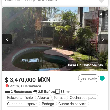
Casa En Condominio
$ 3,470,000 MXN
Destacado
Centro, Cuernavaca
3 Recámaras
2.5 Baños
88 m²
Estacionamiento
Alberca
Terraza
Cocina equipada
Cuarto de Limpieza
Bodega
Cuarto de servicio
Cisterna
Azotea
Electricidad
Agua
Permite niños