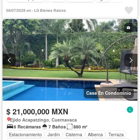
Cuarto de Limpieza
Televisión por cable
Gas natural
08/07/2026 en - LG Bienes Raices
Zonas verdes
Recámara con closet
Sin amueblar
Casa En Condominio
$ 21,000,000 MXN
Ejido Acapatzingo, Cuernavaca
6 Recámaras
7 Baños
880 m²
Estacionamiento
Jardín
Cisterna
Alberca
Terraza