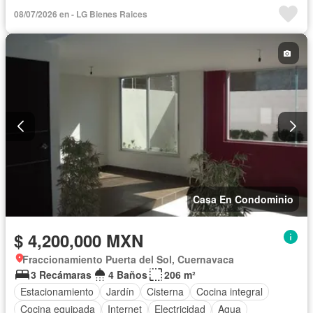
Cocina equipada
Zona infantil
Internet
08/07/2026 en - LG Bienes Raices
Aire acondicionado
Electricidad
Jacuzzi
Agua
Cuarto de Limpieza
Televisión por cable
Calefacción
Gas natural
Despacho
Vista panorámica
Recámara con closet
Caseta de vigilancia
Sin amueblar
Casa En Condominio
$ 4,200,000 MXN
Fraccionamiento Puerta del Sol, Cuernavaca
3 Recámaras
4 Baños
206 m²
Estacionamiento
Jardín
Cisterna
Cocina integral
Cocina equipada
Internet
Electricidad
Agua