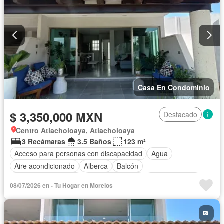
Casa En Condominio
$ 3,350,000 MXN
Destacado
Centro Atlacholoaya, Atlacholoaya
3 Recámaras
3.5 Baños
123 m²
Acceso para personas con discapacidad
Agua
Aire acondicionado
Alberca
Balcón
Caseta de vigilancia
Cocina equipada
Cocina integral
08/07/2026 en - Tu Hogar en Morelos
Estacionamiento
Jardín
Recámara con closet
Seguridad
Terraza
Vista panorámica
Zonas verdes
Sin amueblar