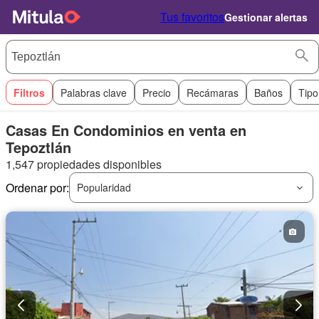
Tus favoritos
Gestionar alertas
Filtros
Palabras clave
Precio
Recámaras
Baños
Tipo
Casas En Condominios en venta en
Tepoztlán
1,547 propiedades disponibles
Ordenar por:
Popularidad