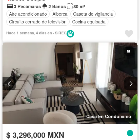
3 Recámaras
2 Baños
80 m²
Aire acondicionado
Alberca
Caseta de vigilancia
Circuito cerrado de televisión
Cocina equipada
Estacionamiento
Jardín
Recámara con closet
Hace 1 semana, 4 días en - SIREC
Seguridad
Zonas verdes
Casa En Condominio
$ 3,296,000 MXN