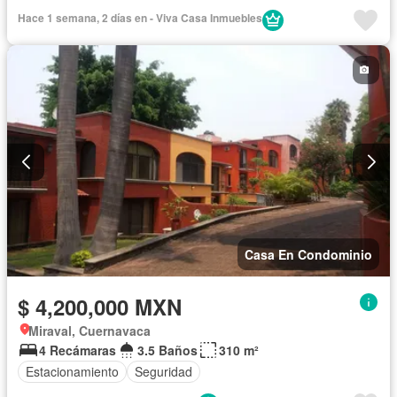
Bodega
Caseta de vigilancia
Cisterna
Cocina equipada
Hace 1 semana, 2 días en - Viva Casa Inmuebles
Cocina integral
Cuarto de Limpieza
Electricidad
Estacionamiento
Internet
Jardín
Recámara con closet
Azotea
Seguridad
Televisión por cable
Terraza
Wifi
Zonas verdes
Sin amueblar
Casa En Condominio
$ 4,200,000 MXN
Miraval, Cuernavaca
4 Recámaras
3.5 Baños
310 m²
Estacionamiento
Seguridad