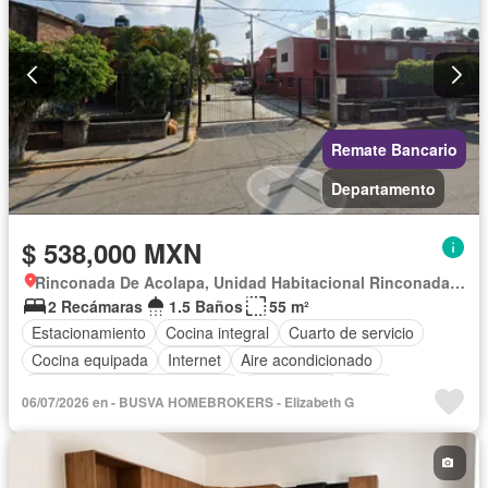
Remate Bancario
Departamento
$ 538,000 MXN
Rinconada De Acolapa, Unidad Habitacional Rinconada Acolapa
2 Recámaras
1.5 Baños
55 m²
Estacionamiento
Cocina integral
Cuarto de servicio
Cocina equipada
Internet
Aire acondicionado
Circuito cerrado de televisión
Electricidad
Agua
06/07/2026 en - BUSVA HOMEBROKERS - Elizabeth G
Cuarto de Limpieza
Televisión por cable
Gas natural
Despacho
Recámara con closet
Sin amueblar