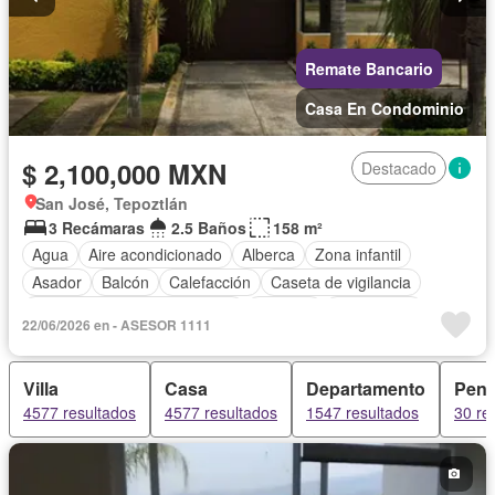
Remate Bancario
Casa En Condominio
$ 2,100,000 MXN
Destacado
San José, Tepoztlán
3 Recámaras
2.5 Baños
158 m²
Agua
Aire acondicionado
Alberca
Zona infantil
Asador
Balcón
Calefacción
Caseta de vigilancia
Circuito cerrado de televisión
Cisterna
Electricidad
22/06/2026 en - ASESOR 1111
Estacionamiento
Gas natural
Internet
Jardín
Seguridad
Televisión por cable
Vista panorámica
Wifi
Villa
Casa
Departamento
Pent
Zonas verdes
Sin amueblar
4577 resultados
4577 resultados
1547 resultados
30 re