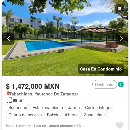
Casa En Condominio
$ 1,472,000 MXN
Destacado
Tabachines, Yautepec De Zaragoza
69 m²
Seguridad
Estacionamiento
Jardín
Cocina integral
Cuarto de servicio
Balcón
Alberca
Zona infantil
Cocina equipada
Internet
Electricidad
Agua
Hace 1 semana, 1 día en - Joana alcantara YC
Televisión por cable
Zonas verdes
Caseta de vigilancia