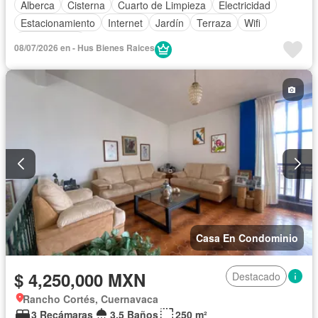
Alberca
Cisterna
Cuarto de Limpieza
Electricidad
Estacionamiento
Internet
Jardín
Terraza
Wifi
Sin amueblar
08/07/2026 en - Hus Bienes Raices
Casa En Condominio
$ 4,250,000 MXN
Destacado
Rancho Cortés, Cuernavaca
3 Recámaras
3.5 Baños
250 m²