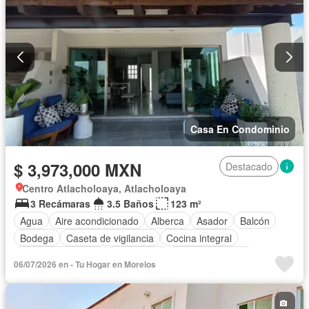
Casa En Condominio
$ 3,973,000 MXN
Destacado
Centro Atlacholoaya, Atlacholoaya
3 Recámaras
3.5 Baños
123 m²
Agua
Aire acondicionado
Alberca
Asador
Balcón
Bodega
Caseta de vigilancia
Cocina integral
Cuarto de servicio
Electricidad
Estacionamiento
06/07/2026 en - Tu Hogar en Morelos
Gimnasio
Internet
Jardín
Recámara con closet
Sala polivalente
Seguridad
Terraza
Vista panorámica
Wifi
Zonas verdes
Sin amueblar