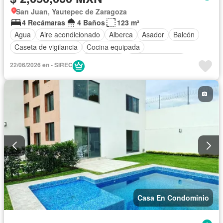
San Juan, Yautepec de Zaragoza
4 Recámaras
4 Baños
123 m²
Agua
Aire acondicionado
Alberca
Asador
Balcón
Caseta de vigilancia
Cocina equipada
Cuarto de Limpieza
Electricidad
Estacionamiento
22/06/2026 en - SIREC
Jardín
Recámara con closet
Azotea
Seguridad
Terraza
Zonas verdes
Casa En Condominio