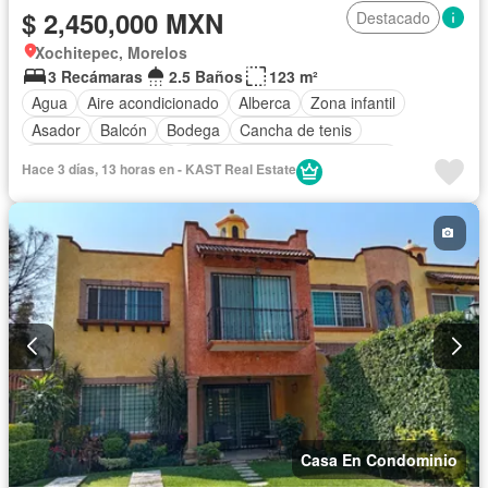
$ 2,450,000 MXN
Destacado
Xochitepec, Morelos
3 Recámaras
2.5 Baños
123 m²
Agua
Aire acondicionado
Alberca
Zona infantil
Asador
Balcón
Bodega
Cancha de tenis
Caseta de vigilancia
Circuito cerrado de televisión
Hace 3 días, 13 horas en - KAST Real Estate
Cocina equipada
Cocina integral
Cuarto de servicio
Electricidad
Estacionamiento
Gimnasio
Internet
Jardín
Despacho
Recámara con closet
Sala polivalente
Seguridad
Televisión por cable
Terraza
Vista panorámica
Wifi
Zonas verdes
Sin amueblar
Casa En Condominio