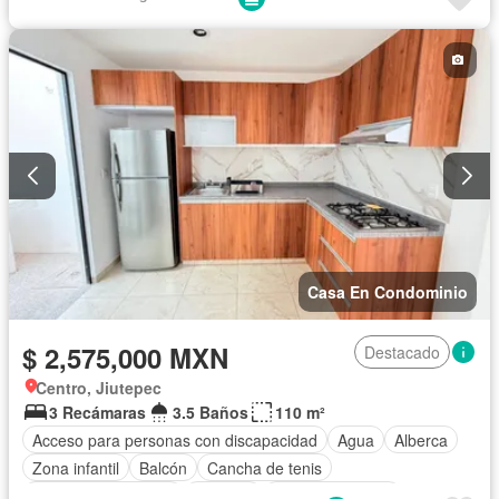
Recámara con closet
Terraza
Vista panorámica
Wifi
Zonas verdes
Sin amueblar
Casa En Condominio
$ 2,575,000 MXN
Destacado
Centro, Jiutepec
3 Recámaras
3.5 Baños
110 m²
Acceso para personas con discapacidad
Agua
Alberca
Zona infantil
Balcón
Cancha de tenis
Caseta de vigilancia
Cisterna
Cocina equipada