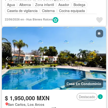
Agua
Alberca
Zona infantil
Asador
Bodega
Caseta de vigilancia
Cisterna
Cocina equipada
Cocina integral
Cuarto de Limpieza
Cuarto de servicio
22/06/2026 en - Hus Bienes Raices
Electricidad
Estacionamiento
Internet
Jardín
Recámara con closet
Sala polivalente
Seguridad
Televisión por cable
Terraza
Vista panorámica
Wifi
Zonas verdes
Sin amueblar
Casa En Condominio
$ 1,950,000 MXN
Destacado
San Carlos, Los Arcos