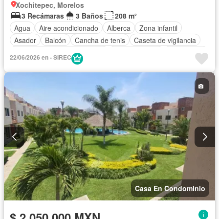
Xochitepec, Morelos
3 Recámaras
3 Baños
208 m²
Agua
Aire acondicionado
Alberca
Zona infantil
Asador
Balcón
Cancha de tenis
Caseta de vigilancia
Circuito cerrado de televisión
Cocina integral
Electricidad
22/06/2026 en - SIREC
Estacionamiento
Gimnasio
Internet
Jacuzzi
Jardín
Recámara con closet
Azotea
Terraza
Zonas verdes
Casa En Condominio
$ 2,050,000 MXN