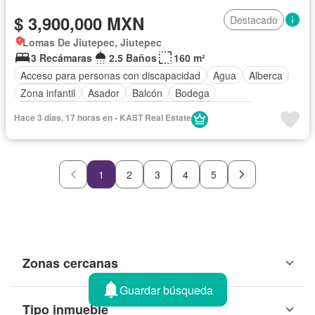
$ 3,900,000 MXN
Destacado
Lomas De Jiutepec, Jiutepec
3 Recámaras
2.5 Baños
160 m²
Acceso para personas con discapacidad
Agua
Alberca
Zona infantil
Asador
Balcón
Bodega
Caseta de vigilancia
Circuito cerrado de televisión
Hace 3 días, 17 horas en - KAST Real Estate
Cisterna
Cocina equipada
Cocina integral
Cuarto de Limpieza
Electricidad
Estacionamiento
Internet
Jacuzzi
Jardín
Despacho
1
2
3
4
5
Recámara con closet
Seguridad
Televisión por cable
Terraza
Vista panorámica
Wifi
Zonas verdes
Sin amueblar
Zonas cercanas
Guardar búsqueda
Tipo inmueble