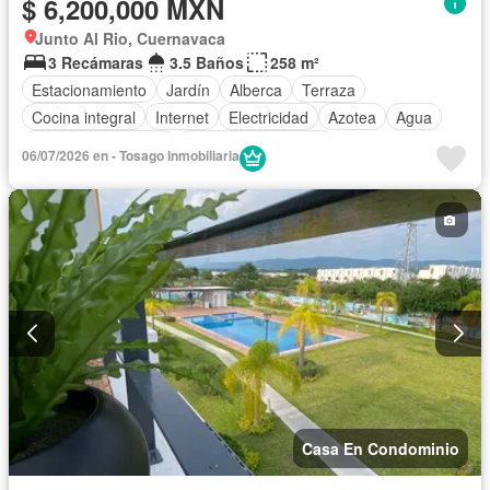
$ 6,200,000 MXN
Junto Al Rio, Cuernavaca
3 Recámaras
3.5 Baños
258 m²
Estacionamiento
Jardín
Alberca
Terraza
Cocina integral
Internet
Electricidad
Azotea
Agua
Cuarto de Limpieza
Televisión por cable
06/07/2026 en - Tosago Inmobiliaria
Vista panorámica
Recámara con closet
Sin amueblar
Casa En Condominio