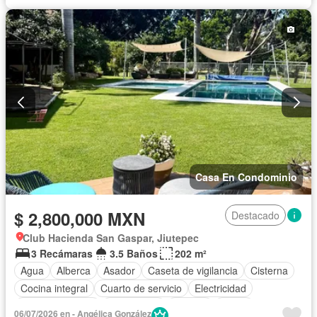
Wifi
Permite mascotas
Permite niños
Solo familias
Parcialmente amueblado
Casa En Condominio
$ 2,800,000 MXN
Destacado
Club Hacienda San Gaspar, Jiutepec
3 Recámaras
3.5 Baños
202 m²
Agua
Alberca
Asador
Caseta de vigilancia
Cisterna
Cocina integral
Cuarto de servicio
Electricidad
Estacionamiento
Gas natural
Internet
Jardín
06/07/2026 en - Angélica González