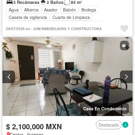
3 Recámaras
2 Baños
84 m²
Agua
Alberca
Asador
Balcón
Bodega
Caseta de vigilancia
Cuarto de Limpieza
Estacionamiento
Jardín
Recámara con closet
06/07/2026 en - JOM INMOBILIARIA Y CONSTRUCTORA
Vista panorámica
Zonas verdes
Parcialmente amueblado
Casa En Condominio
$ 2,100,000 MXN
Destacado
Centro, Jiutepec