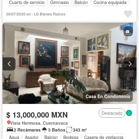
Cuarto de servicio
Gimnasio
Balcón
Cocina equipada
Internet
Bodega
Aire acondicionado
Electricidad
06/07/2026 en - LG Bienes Raices
Jacuzzi
Agua
Cuarto de Limpieza
Televisión por cable
Gas natural
Asador
Chimenea
Zonas verdes
Despacho
Recámara con closet
Sin amueblar
Casa En Condominio
$ 13,000,000 MXN
Destacado
Vista Hermosa, Cuernavaca
2 Recámaras
3 Baños
343 m²
Agua
Asador
Balcón
Bodega
Caseta de vigilancia