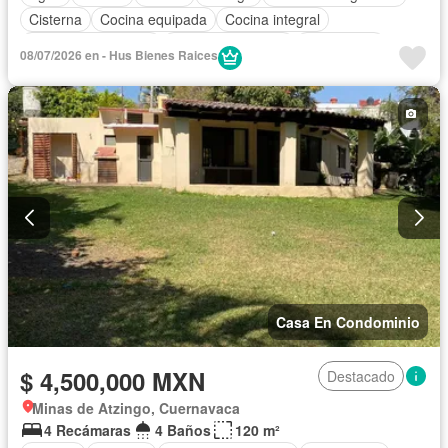
Cisterna
Cocina equipada
Cocina integral
Cuarto de Limpieza
Cuarto de servicio
Electricidad
08/07/2026 en - Hus Bienes Raices
Estacionamiento
Internet
Jardín
Recámara con closet
Seguridad
Televisión por cable
Terraza
Wifi
Sin amueblar
Casa En Condominio
$ 4,500,000 MXN
Destacado
Minas de Atzingo, Cuernavaca
4 Recámaras
4 Baños
120 m²