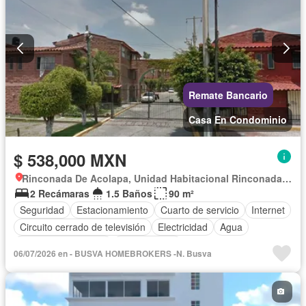
Remate Bancario
Casa En Condominio
$ 538,000 MXN
Rinconada De Acolapa, Unidad Habitacional Rinconada Acolapa
2 Recámaras
1.5 Baños
90 m²
Seguridad
Estacionamiento
Cuarto de servicio
Internet
Circuito cerrado de televisión
Electricidad
Agua
Caseta de vigilancia
Sin amueblar
06/07/2026 en - BUSVA HOMEBROKERS -N. Busva