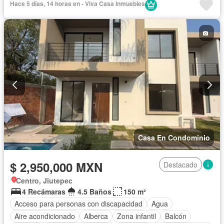
Hace 5 días, 14 horas en - Viva Casa Inmuebles
Cocina integral
Cuarto de Limpieza
Electricidad
Estacionamiento
Internet
Jardín
Recámara con closet
Seguridad
Televisión por cable
Wifi
Zonas verdes
Sin amueblar
Casa En Condominio
$ 2,950,000 MXN
Destacado
Centro, Jiutepec
4 Recámaras
4.5 Baños
150 m²
Acceso para personas con discapacidad
Agua
Aire acondicionado
Alberca
Zona infantil
Balcón