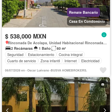
Remate Bancario
Casa En Condominio
$ 538,000 MXN
Rinconada De Acolapa, Unidad Habitacional Rinconada Acolapa
2 Recámaras
1 Baño
60 m²
Seguridad
Estacionamiento
Cocina integral
Cuarto de servicio
Zona infantil
Internet
Electricidad
Agua
Televisión por cable
Sin amueblar
06/07/2026 en - Oscar Luévano -BUSVA HOMEBROKERS.