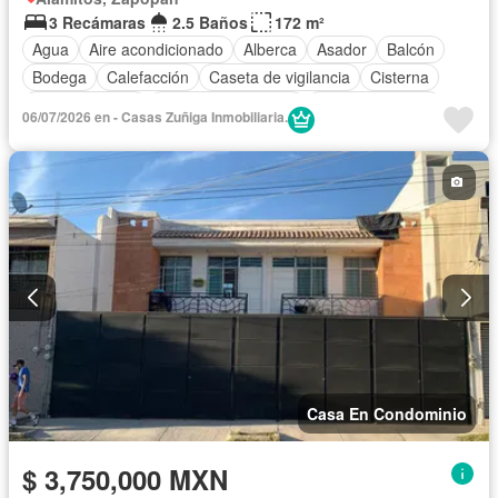
3 Recámaras
2.5 Baños
172 m²
Agua
Aire acondicionado
Alberca
Asador
Balcón
Bodega
Calefacción
Caseta de vigilancia
Cisterna
Cocina integral
Cuarto de Limpieza
Estacionamiento
06/07/2026 en - Casas Zuñiga Inmobiliaria.
Jardín
Recámara con closet
Seguridad
Zonas verdes
Casa En Condominio
$ 3,750,000 MXN