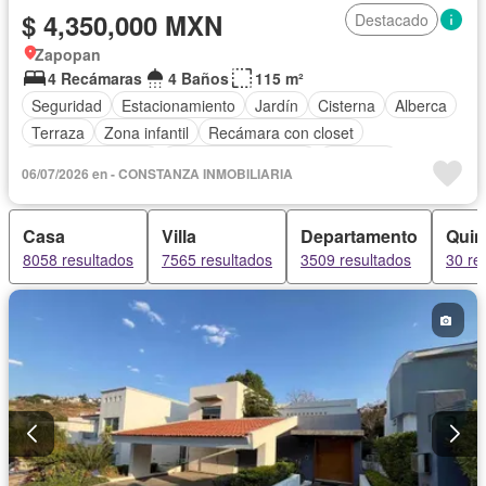
$ 4,350,000 MXN
Destacado
Zapopan
4 Recámaras
4 Baños
115 m²
Seguridad
Estacionamiento
Jardín
Cisterna
Alberca
Terraza
Zona infantil
Recámara con closet
Vista panorámica
Caseta de vigilancia
Conserje
06/07/2026 en - CONSTANZA INMOBILIARIA
Permite mascotas
Sin amueblar
Casa
Villa
Departamento
Quin
8058 resultados
7565 resultados
3509 resultados
30 re