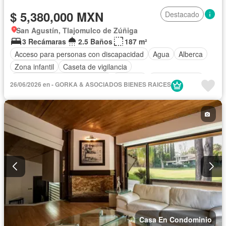
$ 5,380,000 MXN
Destacado
San Agustín, Tlajomulco de Zúñiga
3 Recámaras
2.5 Baños
187 m²
Acceso para personas con discapacidad
Agua
Alberca
Zona infantil
Caseta de vigilancia
Circuito cerrado de televisión
Cisterna
Cocina integral
26/06/2026 en - GORKA & ASOCIADOS BIENES RAICES
Cuarto de servicio
Electricidad
Estacionamiento
Gimnasio
Internet
Jardín
Recámara con closet
Seguridad
Wifi
Casa En Condominio