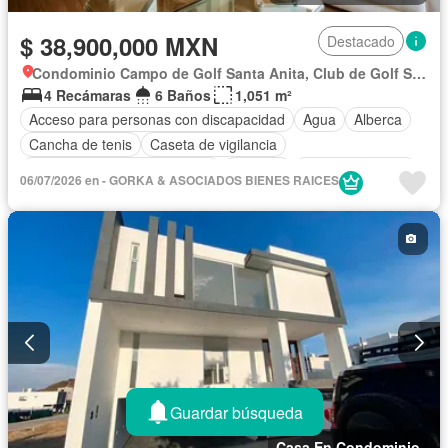
$ 38,900,000 MXN
Destacado
Condominio Campo de Golf Santa Anita, Club de Golf Santa Anita
4 Recámaras
6 Baños
1,051 m²
Acceso para personas con discapacidad
Agua
Alberca
Cancha de tenis
Caseta de vigilancia
Circuito cerrado de televisión
Cisterna
Cocina equipada
06/07/2026 en - GORKA & ASOCIADOS BIENES RAICES
Cocina integral
Cuarto de Limpieza
Cuarto de servicio
Electricidad
Estacionamiento
Gimnasio
Recámara con closet
Sala polivalente
Seguridad
Terraza
Wifi
Zonas verdes
Guardar búsqueda
Casa En Condominio