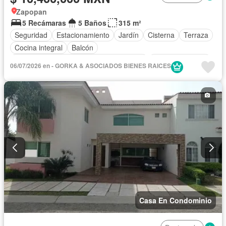
Zapopan
5 Recámaras
5 Baños
315 m²
Seguridad
Estacionamiento
Jardín
Cisterna
Terraza
Cocina integral
Balcón
Acceso para personas con discapacidad
Cocina equipada
06/07/2026 en - GORKA & ASOCIADOS BIENES RAICES
Internet
Electricidad
Agua
Cuarto de Limpieza
Zonas verdes
Recámara con closet
Casa En Condominio