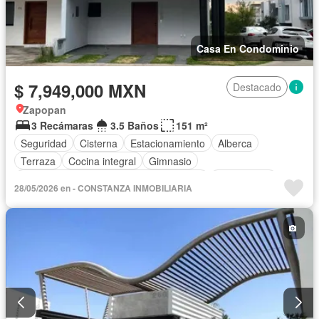
Casa En Condominio
$ 7,949,000 MXN
Destacado
Zapopan
3 Recámaras
3.5 Baños
151 m²
Seguridad
Cisterna
Estacionamiento
Alberca
Terraza
Cocina integral
Gimnasio
Acceso para personas con discapacidad
Zona infantil
28/05/2026 en - CONSTANZA INMOBILIARIA
Sala polivalente
Aire acondicionado
Recámara con closet
Vista panorámica
Caseta de vigilancia
Conserje
Sin amueblar