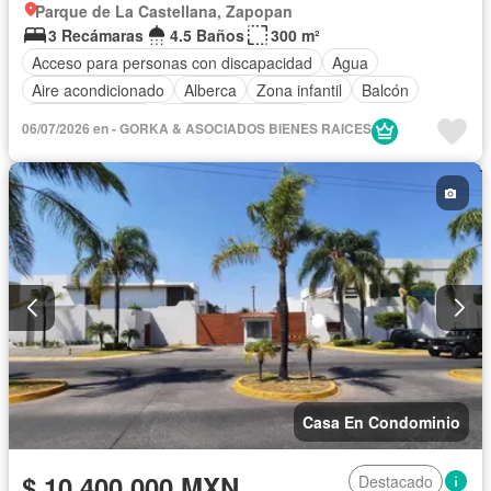
Parque de La Castellana, Zapopan
3 Recámaras
4.5 Baños
300 m²
Acceso para personas con discapacidad
Agua
Aire acondicionado
Alberca
Zona infantil
Balcón
Cancha de tenis
Caseta de vigilancia
06/07/2026 en - GORKA & ASOCIADOS BIENES RAICES
Circuito cerrado de televisión
Cisterna
Cocina equipada
Cocina integral
Cuarto de Limpieza
Cuarto de servicio
Electricidad
Estacionamiento
Internet
Jardín
Recámara con closet
Sala polivalente
Seguridad
Terraza
Wifi
Casa En Condominio
$ 10,400,000 MXN
Destacado