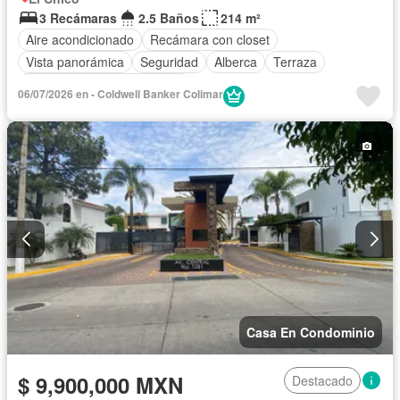
3 Recámaras
2.5 Baños
214 m²
Aire acondicionado
Recámara con closet
Vista panorámica
Seguridad
Alberca
Terraza
Completamente amueblado
06/07/2026 en - Coldwell Banker Colimar
Casa En Condominio
$ 9,900,000 MXN
Destacado