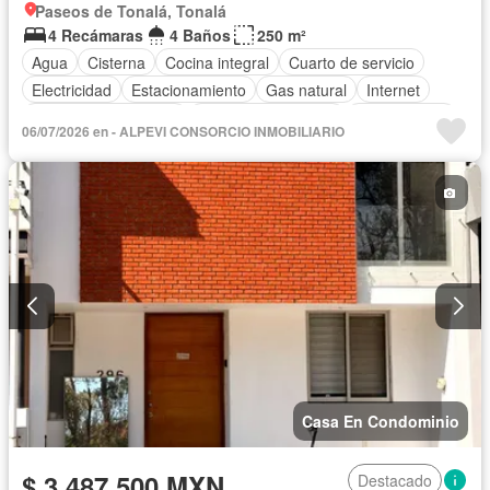
Paseos de Tonalá, Tonalá
4 Recámaras
4 Baños
250 m²
Agua
Cisterna
Cocina integral
Cuarto de servicio
Electricidad
Estacionamiento
Gas natural
Internet
Recámara con closet
Televisión por cable
Sin amueblar
06/07/2026 en - ALPEVI CONSORCIO INMOBILIARIO
Casa En Condominio
$ 3,487,500 MXN
Destacado