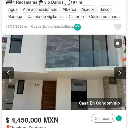
4 Recámaras
3.5 Baños
197 m²
Agua
Aire acondicionado
Alberca
Asador
Balcón
Bodega
Caseta de vigilancia
Cisterna
Cocina equipada
Cuarto de Limpieza
Electricidad
Estacionamiento
15/07/2026 en - Casas Zuñiga Inmobiliaria.
Internet
Jardín
Recámara con closet
Azotea
Seguridad
Terraza
Vista panorámica
Wifi
Zonas verdes
Casa En Condominio
$ 4,450,000 MXN
Destacado
Alamitos, Zapopan