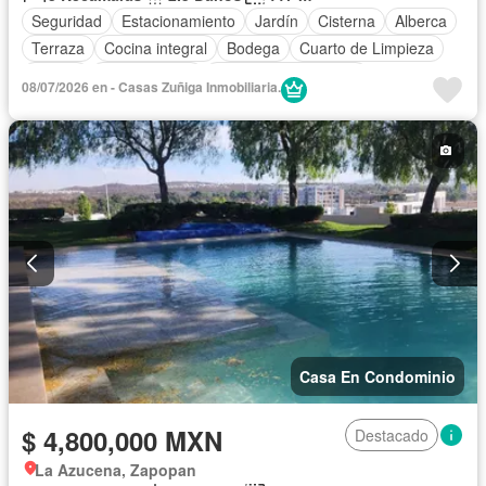
Seguridad
Estacionamiento
Jardín
Cisterna
Alberca
Terraza
Cocina integral
Bodega
Cuarto de Limpieza
Asador
Zonas verdes
Recámara con closet
08/07/2026 en - Casas Zuñiga Inmobiliaria.
Caseta de vigilancia
Sin amueblar
Casa En Condominio
$ 4,800,000 MXN
Destacado
La Azucena, Zapopan