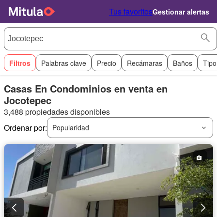
Tus favoritos
Gestionar alertas
Filtros
Palabras clave
Precio
Recámaras
Baños
Tipo
Casas En Condominios en venta en
Jocotepec
3,488 propiedades disponibles
Ordenar por:
Popularidad