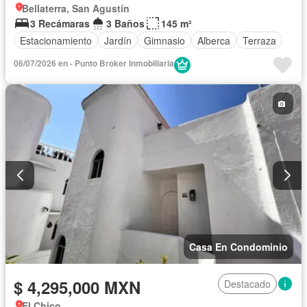
Bellaterra, San Agustín
3 Recámaras
3 Baños
145 m²
Estacionamiento
Jardín
Gimnasio
Alberca
Terraza
06/07/2026 en - Punto Broker Inmobiliaria
Casa En Condominio
$ 4,295,000 MXN
Destacado
El Chico