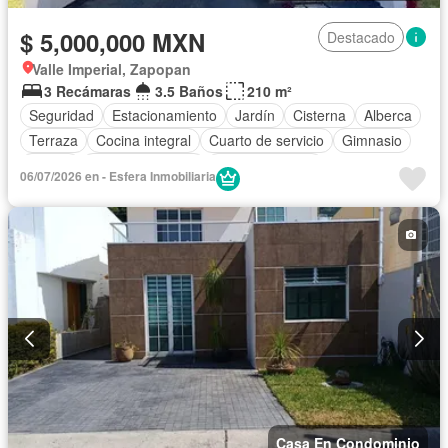
$ 5,000,000 MXN
Destacado
Valle Imperial, Zapopan
3 Recámaras
3.5 Baños
210 m²
Seguridad
Estacionamiento
Jardín
Cisterna
Alberca
Terraza
Cocina integral
Cuarto de servicio
Gimnasio
Balcón
Cocina equipada
Sala polivalente
06/07/2026 en - Esfera Inmobiliaria
Aire acondicionado
Electricidad
Azotea
Agua
Cuarto de Limpieza
Gas natural
Vista panorámica
Recámara con closet
Caseta de vigilancia
Sin amueblar
Casa En Condominio