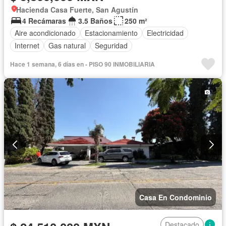
Hacienda Casa Fuerte, San Agustín
4 Recámaras
3.5 Baños
250 m²
Aire acondicionado
Estacionamiento
Electricidad
Internet
Gas natural
Seguridad
Hace 1 semana, 6 días en - PISO 90 INMOBILIARIA
Casa En Condominio
Destacado