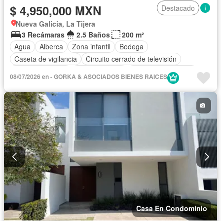
$ 4,950,000 MXN
Destacado
Nueva Galicia, La Tijera
3 Recámaras
2.5 Baños
200 m²
Agua
Alberca
Zona infantil
Bodega
Caseta de vigilancia
Circuito cerrado de televisión
Cocina equipada
Cocina integral
Cuarto de Limpieza
08/07/2026 en - GORKA & ASOCIADOS BIENES RAICES
Electricidad
Estacionamiento
Gimnasio
Internet
Recámara con closet
Sala polivalente
Seguridad
Terraza
Wifi
Zonas verdes
Casa En Condominio