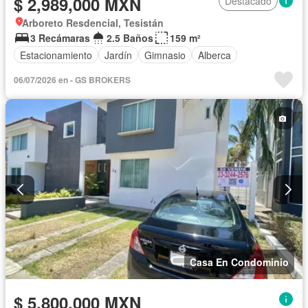
$ 2,989,000 MXN
Destacado
Arboreto Resdencial, Tesistán
3 Recámaras
2.5 Baños
159 m²
Estacionamiento
Jardín
Gimnasio
Alberca
06/07/2026 en - GS BROKERS
Casa En Condominio
$ 5,800,000 MXN