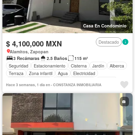
Casa En Condominio
$ 4,100,000 MXN
Destacado
Alamitos, Zapopan
3 Recámaras
2.5 Baños
115 m²
Seguridad
Estacionamiento
Cisterna
Jardín
Alberca
Terraza
Zona infantil
Agua
Electricidad
Recámara con closet
Caseta de vigilancia
Conserje
Hace 3 semanas, 1 día en - CONSTANZA INMOBILIARIA
Permite mascotas
Sin amueblar