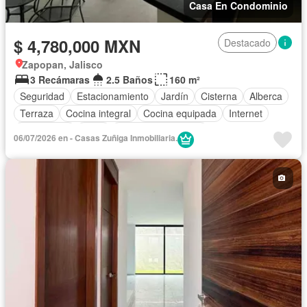
Casa En Condominio
$ 4,780,000 MXN
Destacado
Zapopan, Jalisco
3 Recámaras
2.5 Baños
160 m²
Seguridad
Estacionamiento
Jardín
Cisterna
Alberca
Terraza
Cocina integral
Cocina equipada
Internet
Electricidad
Agua
Cuarto de Limpieza
06/07/2026 en - Casas Zuñiga Inmobiliaria.
Televisión por cable
Gas natural
Zonas verdes
Recámara con closet
Caseta de vigilancia
Sin amueblar