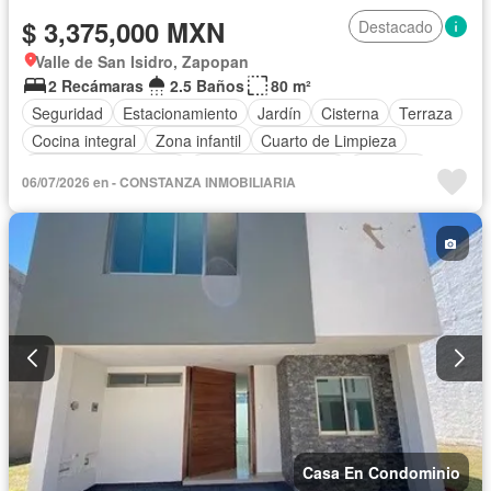
$ 3,375,000 MXN
Destacado
Valle de San Isidro, Zapopan
2 Recámaras
2.5 Baños
80 m²
Seguridad
Estacionamiento
Jardín
Cisterna
Terraza
Cocina integral
Zona infantil
Cuarto de Limpieza
Recámara con closet
Caseta de vigilancia
Conserje
06/07/2026 en - CONSTANZA INMOBILIARIA
Sala polivalente
Sin amueblar
Casa En Condominio