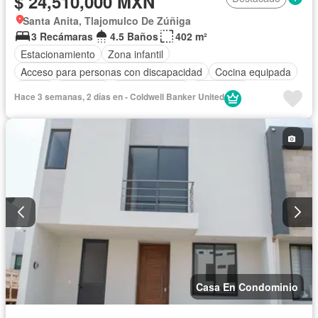
$ 24,510,000 MXN
Santa Anita, Tlajomulco De Zúñiga
3 Recámaras
4.5 Baños
402 m²
Estacionamiento
Zona infantil
Acceso para personas con discapacidad
Cocina equipada
Jardín
Gimnasio
Cocina integral
Seguridad
Hace 3 semanas, 2 días en - Coldwell Banker United
Cuarto de servicio
Alberca
Terraza
Sin amueblar
Casa En Condominio