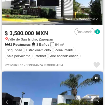
Casa En Condominio
$ 3,580,000 MXN
Destacado
Valle de San Isidro, Zapopan
2 Recámaras
3 Baños
84 m²
Seguridad
Estacionamiento
Zona infantil
Sala polivalente
Internet
Aire acondicionado
Electricidad
Agua
Recámara con closet
22/05/2026 en - CONSTANZA INMOBILIARIA
Caseta de vigilancia
Conserje
Wifi
Cisterna
Parcialmente amueblado