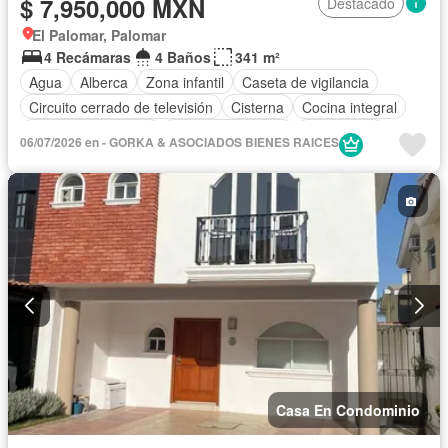
$ 7,950,000 MXN
Destacado
El Palomar, Palomar
4 Recámaras
4 Baños
341 m²
Agua
Alberca
Zona infantil
Caseta de vigilancia
Circuito cerrado de televisión
Cisterna
Cocina integral
Cuarto de Limpieza
Cuarto de servicio
Electricidad
06/07/2026 en - GORKA & ASOCIADOS BIENES RAICES
Estacionamiento
Casa En Condominio