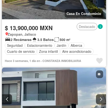
Casa En Condominio
$ 13,900,000 MXN
Destacado
Zapopan, Jalisco
2 Recámaras
3.5 Baños
500 m²
Seguridad
Estacionamiento
Jardín
Alberca
Cuarto de servicio
Zona infantil
Aire acondicionado
Cuarto de Limpieza
Zonas verdes
Caseta de vigilancia
Hace 3 semanas, 1 día en - CONSTANZA INMOBILIARIA
Recámara con closet
Conserje
Sin amueblar