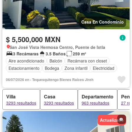
Casa En Condominio
$ 5,500,000 MXN
San José Vista Hermosa Centro, Puente de Ixtla
3 Recámaras
3.5 Baños
259 m²
Aire acondicionado
Balcón
Recámara con closet
Estacionamiento
Bodega
Zona infantil
Electricidad
Cocina equipada
Jardín
Asador
Cocina integral
06/07/2026 en - Tequesquitengo Bienes Raíces Jireh
Internet
Jacuzzi
Gas natural
Vista panorámica
Seguridad
Alberca
Agua
Villa
Casa
Departamento
Pent
3293 resultados
3293 resultados
963 resultados
27 re
Actualizado