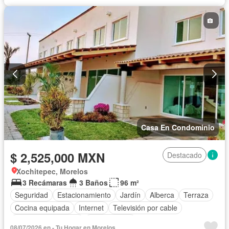
Sala polivalente
Seguridad
Terraza
Vista panorámica
Wifi
Zonas verdes
Sin amueblar
Casa En Condominio
$ 2,525,000 MXN
Destacado
Xochitepec, Morelos
3 Recámaras
3 Baños
96 m²
Seguridad
Estacionamiento
Jardín
Alberca
Terraza
Cocina equipada
Internet
Televisión por cable
Caseta de vigilancia
Sin amueblar
08/07/2026 en - Tu Hogar en Morelos