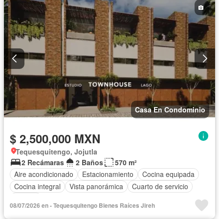
Casa En Condominio
$ 2,500,000 MXN
Tequesquitengo, Jojutla
2 Recámaras
2 Baños
570 m²
Aire acondicionado
Estacionamiento
Cocina equipada
Cocina integral
Vista panorámica
Cuarto de servicio
Alberca
08/07/2026 en - Tequesquitengo Bienes Raíces Jireh