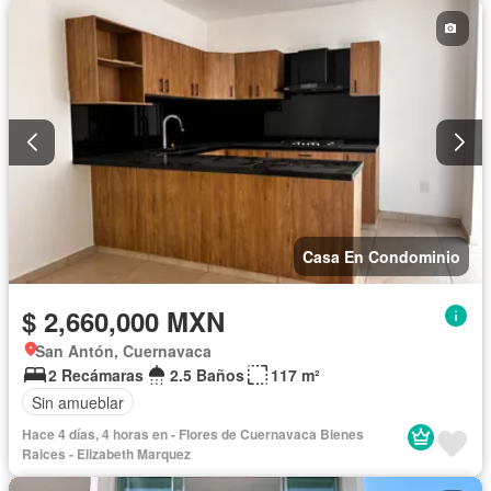
Seguridad
Wifi
Zonas verdes
Sin amueblar
Casa En Condominio
$ 2,660,000 MXN
San Antón, Cuernavaca
2 Recámaras
2.5 Baños
117 m²
Sin amueblar
Hace 4 días, 4 horas en - Flores de Cuernavaca Bienes
Raices - Elizabeth Marquez