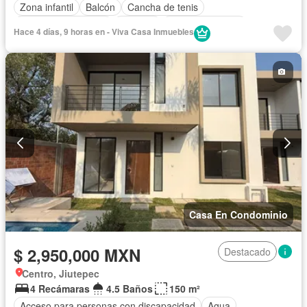
Zona infantil
Balcón
Cancha de tenis
Caseta de vigilancia
Cisterna
Cocina equipada
Hace 4 días, 9 horas en - Viva Casa Inmuebles
Cocina integral
Cuarto de Limpieza
Electricidad
Estacionamiento
Internet
Jardín
Recámara con closet
Seguridad
Televisión por cable
Wifi
Zonas verdes
Sin amueblar
Casa En Condominio
$ 2,950,000 MXN
Destacado
Centro, Jiutepec
4 Recámaras
4.5 Baños
150 m²
Acceso para personas con discapacidad
Agua