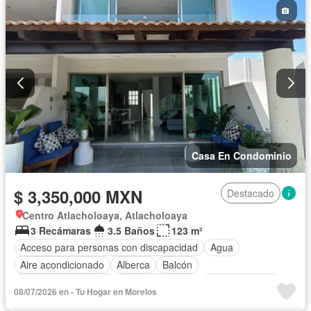
Casa En Condominio
$ 3,350,000 MXN
Destacado
Centro Atlacholoaya, Atlacholoaya
3 Recámaras
3.5 Baños
123 m²
Acceso para personas con discapacidad
Agua
Aire acondicionado
Alberca
Balcón
Caseta de vigilancia
Cocina equipada
Cocina integral
08/07/2026 en - Tu Hogar en Morelos
Estacionamiento
Jardín
Recámara con closet