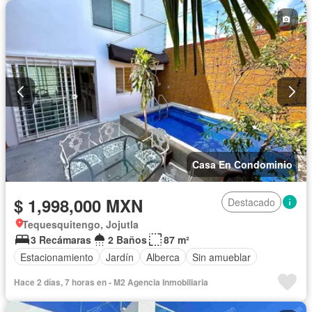
Casa En Condominio
$ 1,998,000 MXN
Destacado
Tequesquitengo, Jojutla
3 Recámaras
2 Baños
87 m²
Estacionamiento
Jardín
Alberca
Sin amueblar
Hace 2 días, 7 horas en - M2 Agencia Inmobiliaria