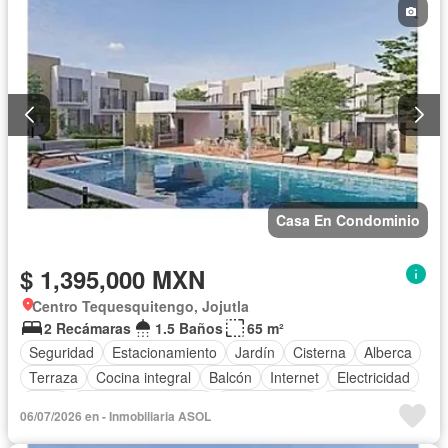
Casa En Condominio
$ 1,395,000 MXN
Centro Tequesquitengo, Jojutla
2 Recámaras
1.5 Baños
65 m²
Seguridad
Estacionamiento
Jardín
Cisterna
Alberca
Terraza
Cocina integral
Balcón
Internet
Electricidad
Agua
Televisión por cable
Zonas verdes
Sin amueblar
06/07/2026 en - Inmobiliaria ASOL