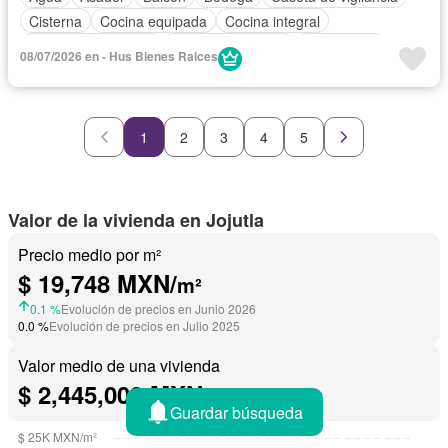
Cisterna
Cocina equipada
Cocina integral
Cuarto de Limpieza
Cuarto de servicio
Electricidad
08/07/2026 en - Hus Bienes Raices
Estacionamiento
Internet
Jardín
Recámara con closet
Seguridad
Televisión por cable
Terraza
Wifi
Sin amueblar
1
2
3
4
5
Valor de la vivienda en Jojutla
Precio medio por m²
$ 19,748 MXN/
m²
0.1 %
Evolución de precios en Junio 2026
0.0 %
Evolución de precios en Julio 2025
Valor medio de una vivienda
$ 2,445,000 MXN
Guardar búsqueda