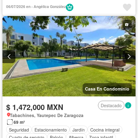
Estacionamiento
Gas natural
Internet
Jardín
06/07/2026 en - Angélica González
Recámara con closet
Terraza
Vista panorámica
Wifi
Zonas verdes
Sin amueblar
Casa En Condominio
$ 1,472,000 MXN
Destacado
Tabachines, Yautepec De Zaragoza
69 m²
Seguridad
Estacionamiento
Jardín
Cocina integral
Cuarto de servicio
Balcón
Alberca
Zona infantil