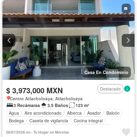
Seguridad
Terraza
Vista panorámica
Zonas verdes
Sin amueblar
Casa En Condominio
$ 3,973,000 MXN
Destacado
Centro Atlacholoaya, Atlacholoaya
3 Recámaras
3.5 Baños
123 m²
Agua
Aire acondicionado
Alberca
Asador
Balcón
Bodega
Caseta de vigilancia
Cocina integral
Cuarto de servicio
Electricidad
Estacionamiento
06/07/2026 en - Tu Hogar en Morelos
Gimnasio
Internet
Jardín
Recámara con closet