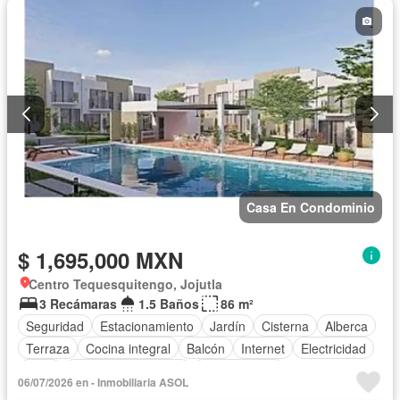
Casa En Condominio
$ 1,695,000 MXN
Centro Tequesquitengo, Jojutla
3 Recámaras
1.5 Baños
86 m²
Seguridad
Estacionamiento
Jardín
Cisterna
Alberca
Terraza
Cocina integral
Balcón
Internet
Electricidad
Agua
Televisión por cable
Zonas verdes
06/07/2026 en - Inmobiliaria ASOL
Vista panorámica
Caseta de vigilancia
Sin amueblar