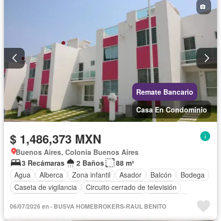
Remate Bancario
Casa En Condominio
$ 1,486,373 MXN
Buenos Aires, Colonia Buenos Aires
3 Recámaras
2 Baños
88 m²
Agua
Alberca
Zona infantil
Asador
Balcón
Bodega
Caseta de vigilancia
Circuito cerrado de televisión
Cuarto de Limpieza
Cuarto de servicio
Electricidad
06/07/2026 en - BUSVA HOMEBROKERS-RAUL BENITO
Estacionamiento
Gas natural
Internet
Sala polivalente