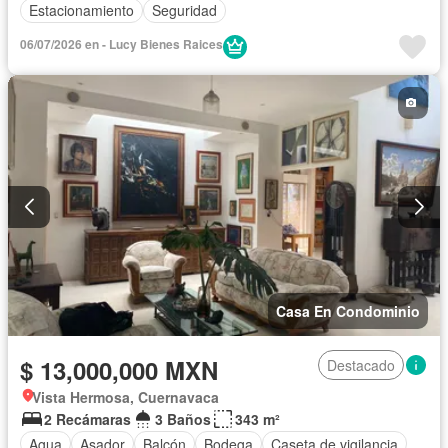
Estacionamiento
Seguridad
06/07/2026 en - Lucy Bienes Raices
Casa En Condominio
$ 13,000,000 MXN
Destacado
Vista Hermosa, Cuernavaca
2 Recámaras
3 Baños
343 m²
Agua
Asador
Balcón
Bodega
Caseta de vigilancia