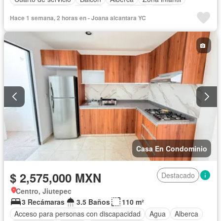
Cocina equipada
Internet
Electricidad
Agua
Hace 1 semana, 2 horas en - Joana alcantara YC
Televisión por cable
Zonas verdes
Caseta de vigilancia
Wifi
Permite mascotas
Permite niños
Solo familias
Parcialmente amueblado
Casa En Condominio
$ 2,575,000 MXN
Destacado
Centro, Jiutepec
3 Recámaras
3.5 Baños
110 m²
Acceso para personas con discapacidad
Agua
Alberca