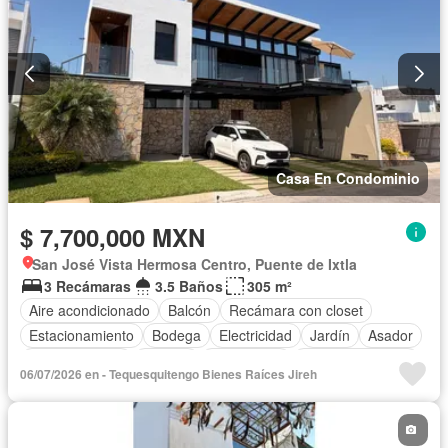
Casa En Condominio
$ 7,700,000 MXN
San José Vista Hermosa Centro, Puente de Ixtla
3 Recámaras
3.5 Baños
305 m²
Aire acondicionado
Balcón
Recámara con closet
Estacionamiento
Bodega
Electricidad
Jardín
Asador
Cocina integral
Internet
Gas natural
Vista panorámica
06/07/2026 en - Tequesquitengo Bienes Raíces Jireh
Seguridad
Alberca
Agua