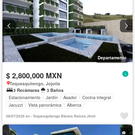
Departamento
$ 2,800,000 MXN
Tequesquitengo, Jojutla
3 Recámaras
3 Baños
Estacionamiento
Jardín
Asador
Cocina integral
Jacuzzi
Vista panorámica
Alberca
06/07/2026 en - Tequesquitengo Bienes Raíces Jireh