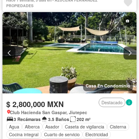
Hace 1 semana, 3 días en - AZUCENA FERNANDEZ
PROPIEDADES
Casa En Condominio
$ 2,800,000 MXN
Destacado
Club Hacienda San Gaspar, Jiutepec
3 Recámaras
3.5 Baños
202 m²
Agua
Alberca
Asador
Caseta de vigilancia
Cisterna
Cocina integral
Cuarto de servicio
Electricidad