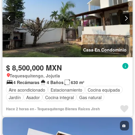
Casa En Condominio
$ 8,500,000 MXN
Tequesquitengo, Jojutla
4 Recámaras
4 Baños
630 m²
Aire acondicionado
Estacionamiento
Cocina equipada
Jardín
Asador
Cocina integral
Gas natural
Vista panorámica
Alberca
Hace 2 horas en - Tequesquitengo Bienes Raíces Jireh