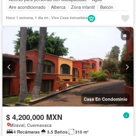
Aire acondicionado
Alberca
Zona infantil
Balcón
Bodega
Caseta de vigilancia
Cisterna
Cocina equipada
Hace 1 semana, 1 día en - Viva Casa Inmuebles
Cocina integral
Cuarto de Limpieza
Electricidad
Estacionamiento
Internet
Jardín
Recámara con closet
Azotea
Seguridad
Televisión por cable
Terraza
Wifi
Zonas verdes
Sin amueblar
Casa En Condominio
$ 4,200,000 MXN
Miraval, Cuernavaca
4 Recámaras
3.5 Baños
310 m²