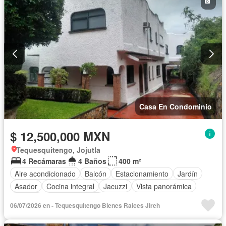
Casa En Condominio
$ 12,500,000 MXN
Tequesquitengo, Jojutla
4 Recámaras
4 Baños
400 m²
Aire acondicionado
Balcón
Estacionamiento
Jardín
Asador
Cocina integral
Jacuzzi
Vista panorámica
Alberca
Cancha de tenis
06/07/2026 en - Tequesquitengo Bienes Raíces Jireh