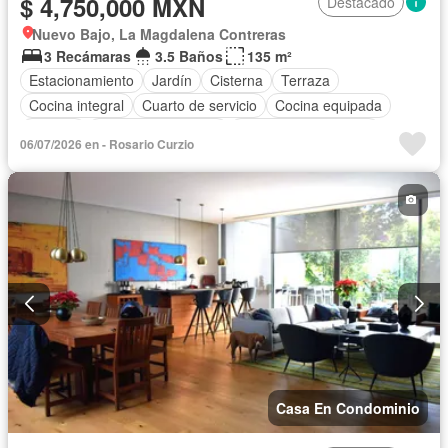
$ 4,750,000 MXN
Destacado
Nuevo Bajo, La Magdalena Contreras
3 Recámaras
3.5 Baños
135 m²
Estacionamiento
Jardín
Cisterna
Terraza
Cocina integral
Cuarto de servicio
Cocina equipada
Bodega
Cuarto de Limpieza
Recámara con closet
06/07/2026 en - Rosario Curzio
Caseta de vigilancia
Casa En Condominio