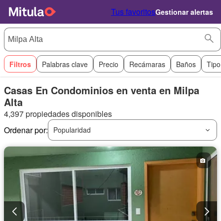
Tus favoritos
Gestionar alertas
Filtros
Palabras clave
Precio
Recámaras
Baños
Tipo
Casas En Condominios en venta en Milpa
Alta
4,397 propiedades disponibles
Ordenar por:
Popularidad