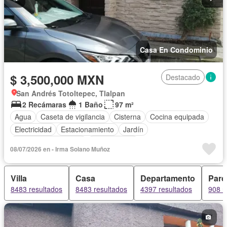
Casa En Condominio
$ 3,500,000 MXN
Destacado
San Andrés Totoltepec, Tlalpan
2 Recámaras
1 Baño
97 m²
Agua
Caseta de vigilancia
Cisterna
Cocina equipada
Electricidad
Estacionamiento
Jardín
Recámara con closet
Sin amueblar
08/07/2026 en - Irma Solano Muñoz
Villa
Casa
Departamento
Parc
8483 resultados
8483 resultados
4397 resultados
908 r