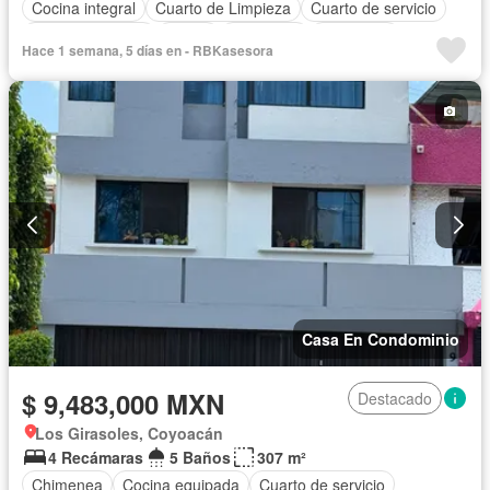
Cocina integral
Cuarto de Limpieza
Cuarto de servicio
Estacionamiento
Jardín
Despacho
Seguridad
Hace 1 semana, 5 días en - RBKasesora
Zonas verdes
Casa En Condominio
$ 9,483,000 MXN
Destacado
Los Girasoles, Coyoacán
4 Recámaras
5 Baños
307 m²
Chimenea
Cocina equipada
Cuarto de servicio