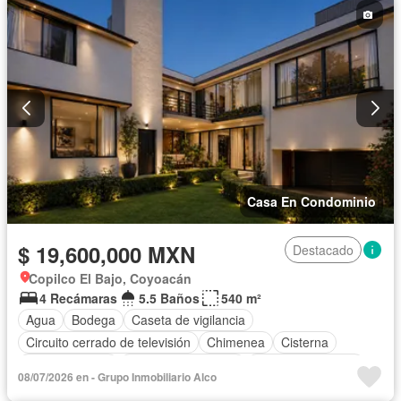
Casa En Condominio
$ 19,600,000 MXN
Destacado
Copilco El Bajo, Coyoacán
4 Recámaras
5.5 Baños
540 m²
Agua
Bodega
Caseta de vigilancia
Circuito cerrado de televisión
Chimenea
Cisterna
Cocina integral
Cuarto de Limpieza
Cuarto de servicio
08/07/2026 en - Grupo Inmobiliario Alco
Electricidad
Estacionamiento
Internet
Jacuzzi
Jardín