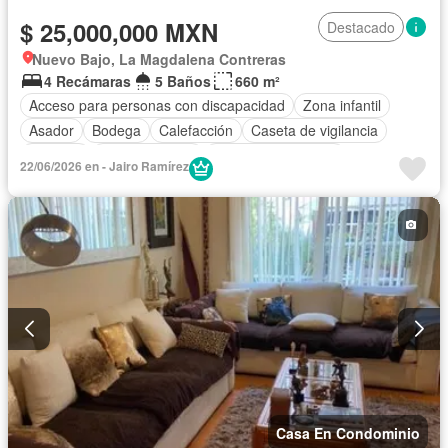
$ 25,000,000 MXN
Destacado
Nuevo Bajo, La Magdalena Contreras
4 Recámaras
5 Baños
660 m²
Acceso para personas con discapacidad
Zona infantil
Asador
Bodega
Calefacción
Caseta de vigilancia
Cisterna
Cocina integral
Cuarto de Limpieza
22/06/2026 en - Jairo Ramírez
Cuarto de servicio
Electricidad
Estacionamiento
Internet
Jardín
Sala polivalente
Seguridad
Zonas verdes
Casa En Condominio