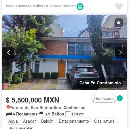
Cuarto de servicio
Electricidad
Estacionamiento
Jardín
Hace 1 semana, 5 días en - Fabiola Morales
Despacho
Recámara con closet
Azotea
Sala polivalente
Seguridad
Terraza
Vista panorámica
Casa En Condominio
$ 5,500,000 MXN
Destacado
Potrero de San Bernardino, Xochimilco
4 Recámaras
3.5 Baños
150 m²
Agua
Asador
Balcón
Estacionamiento
Gas natural
Sin amueblar