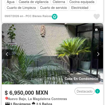
Agua
Caseta de vigilancia
Cisterna
Cocina equipada
Cuarto de Limpieza
Cuarto de servicio
Electricidad
Estacionamiento
Jardín
Recámara con closet
Azotea
09/07/2026 en - PCC Bienes Raíces
Seguridad
Terraza
Sin amueblar
Casa En Condominio
$ 6,950,000 MXN
Destacado
Nuevo Bajo, La Magdalena Contreras
3 Recámaras
2.5 Baños