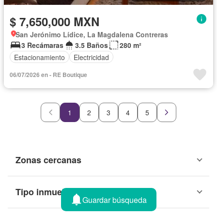
$ 7,650,000 MXN
San Jerónimo Lídice, La Magdalena Contreras
3 Recámaras
3.5 Baños
280 m²
Estacionamiento
Electricidad
06/07/2026 en - RE Boutique
1
2
3
4
5
Zonas cercanas
Tipo inmueble
Guardar búsqueda