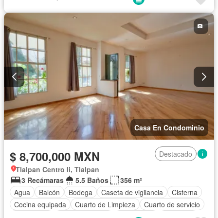
Recámara con closet
Sala polivalente
Terraza
Casa En Condominio
$ 8,700,000 MXN
Destacado
Tlalpan Centro Ii, Tlalpan
3 Recámaras
5.5 Baños
356 m²
Agua
Balcón
Bodega
Caseta de vigilancia
Cisterna
Cocina equipada
Cuarto de Limpieza
Cuarto de servicio
Electricidad
Estacionamiento
Gas natural
Despacho