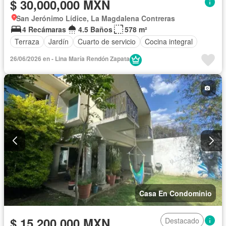
$ 30,000,000 MXN
San Jerónimo Lídice, La Magdalena Contreras
4 Recámaras
4.5 Baños
578 m²
Terraza
Jardín
Cuarto de servicio
Cocina integral
26/06/2026 en - Lina María Rendón Zapata
Casa En Condominio
$ 15,200,000 MXN
Destacado