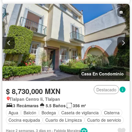
Casa En Condominio
$ 8,730,000 MXN
Destacado
Tlalpan Centro Ii, Tlalpan
3 Recámaras
5.5 Baños
356 m²
Agua
Balcón
Bodega
Caseta de vigilancia
Cisterna
Cocina equipada
Cuarto de Limpieza
Cuarto de servicio
Electricidad
Estacionamiento
Gas natural
Despacho
Hace 2 semanas, 3 días en - Fabiola Morales