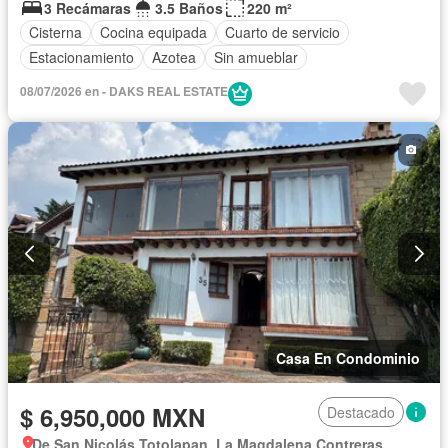
3 Recámaras
3.5 Baños
220 m²
Cisterna
Cocina equipada
Cuarto de servicio
Estacionamiento
Azotea
Sin amueblar
08/07/2026 en - DAKS REAL ESTATE
Casa En Condominio
$ 6,950,000 MXN
Destacado
De San Nicolás Totolapan, La Magdalena Contreras