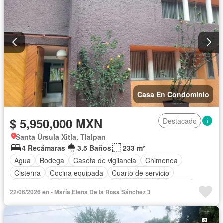
Casa En Condominio
$ 5,950,000 MXN
Destacado
Santa Úrsula Xitla, Tlalpan
4 Recámaras
3.5 Baños
233 m²
Agua
Bodega
Caseta de vigilancia
Chimenea
Cisterna
Cocina equipada
Cuarto de servicio
Electricidad
Estacionamiento
Gas natural
Internet
22/06/2026 en - María Elena De la Rosa Sánchez 3
Jacuzzi
Jardín
Recámara con closet
Sin amueblar