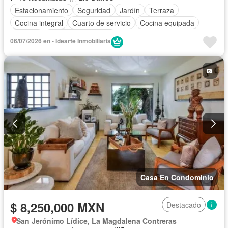
Estacionamiento
Seguridad
Jardín
Terraza
Cocina integral
Cuarto de servicio
Cocina equipada
Bodega
Cuarto de Limpieza
06/07/2026 en - Idearte Inmobiliaria
Casa En Condominio
$ 8,250,000 MXN
Destacado
San Jerónimo Lídice, La Magdalena Contreras