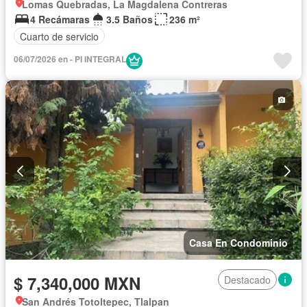
Lomas Quebradas, La Magdalena Contreras
4 Recámaras
3.5 Baños
236 m²
Cuarto de servicio
06/07/2026 en - PI INTEGRAL
Casa En Condominio
$ 7,340,000 MXN
Destacado
San Andrés Totoltepec, Tlalpan