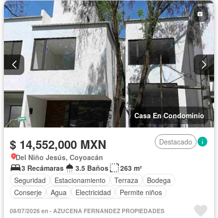
Recámara con closet
Seguridad
Terraza
Wifi
Sin amueblar
Casa En Condominio
$ 14,552,000 MXN
Destacado
Del Niño Jesús, Coyoacán
3 Recámaras
3.5 Baños
263 m²
Seguridad
Estacionamiento
Terraza
Bodega
Conserje
Agua
Electricidad
Permite niños
Permite mascotas
Sin amueblar
08/07/2026 en - AZUCENA FERNANDEZ PROPIEDADES