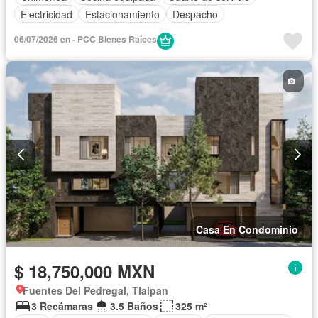
Electricidad
Estacionamiento
Despacho
Recámara con closet
Sin amueblar
06/07/2026 en - PCC Bienes Raíces
Casa En Condominio
$ 18,750,000 MXN
Fuentes Del Pedregal, Tlalpan
3 Recámaras
3.5 Baños
325 m²