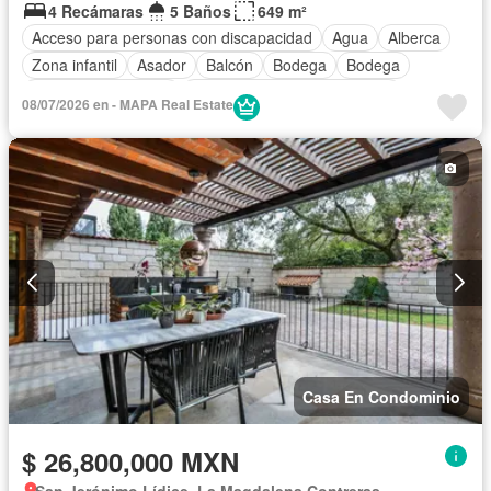
4 Recámaras
5 Baños
649 m²
Acceso para personas con discapacidad
Agua
Alberca
Zona infantil
Asador
Balcón
Bodega
Bodega
Caseta de vigilancia
Circuito cerrado de televisión
08/07/2026 en - MAPA Real Estate
Chimenea
Cisterna
Cocina integral
Conserje
Cuarto de Limpieza
Cuarto de servicio
Electricidad
Estacionamiento
Gimnasio
Internet
Jacuzzi
Jardín
Despacho
Recámara con closet
Azotea
Seguridad
Terraza
Vista panorámica
Sin amueblar
Casa En Condominio
$ 26,800,000 MXN