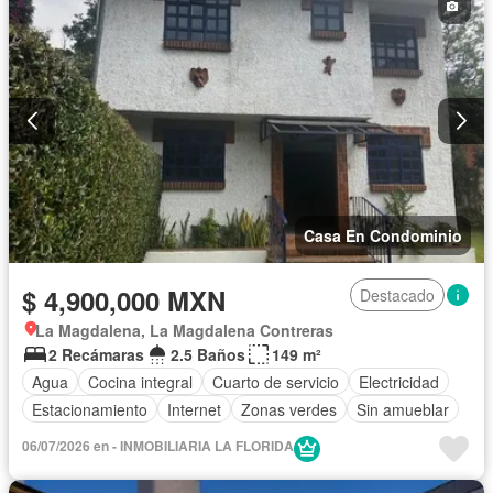
Despacho
Recámara con closet
Caseta de vigilancia
Sin amueblar
Casa En Condominio
$ 4,900,000 MXN
Destacado
La Magdalena, La Magdalena Contreras
2 Recámaras
2.5 Baños
149 m²
Agua
Cocina integral
Cuarto de servicio
Electricidad
Estacionamiento
Internet
Zonas verdes
Sin amueblar
06/07/2026 en - INMOBILIARIA LA FLORIDA