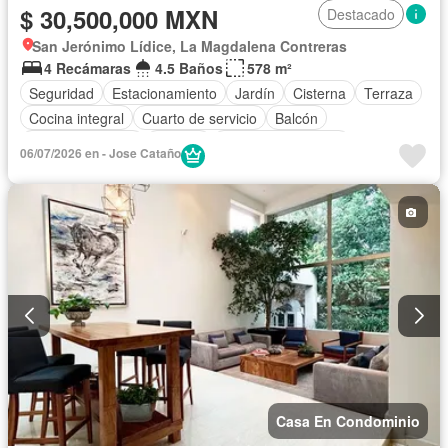
$ 30,500,000 MXN
Destacado
San Jerónimo Lídice, La Magdalena Contreras
4 Recámaras
4.5 Baños
578 m²
Seguridad
Estacionamiento
Jardín
Cisterna
Terraza
Cocina integral
Cuarto de servicio
Balcón
Cocina equipada
Bodega
Aire acondicionado
06/07/2026 en - Jose Cataño
Circuito cerrado de televisión
Electricidad
Azotea
Jacuzzi
Agua
Cuarto de Limpieza
Televisión por cable
Bodega
Caseta de vigilancia
Casa En Condominio