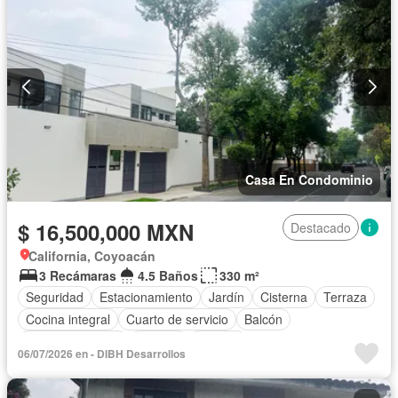
Casa En Condominio
$ 16,500,000 MXN
Destacado
California, Coyoacán
3 Recámaras
4.5 Baños
330 m²
Seguridad
Estacionamiento
Jardín
Cisterna
Terraza
Cocina integral
Cuarto de servicio
Balcón
Cocina equipada
Internet
Bodega
06/07/2026 en - DIBH Desarrollos
Circuito cerrado de televisión
Electricidad
Azotea
Agua
Cuarto de Limpieza
Televisión por cable
Gas natural