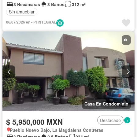
3 Recámaras
3 Baños
312 m²
Sin amueblar
06/07/2026 en - PI INTEGRAL
Casa En Condominio
$ 5,950,000 MXN
Destacado
Pueblo Nuevo Bajo, La Magdalena Contreras
3 Recámaras
2.5 Baños
234 m²