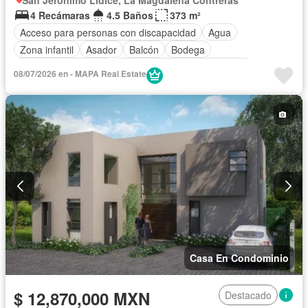
San Jerónimo Lídice, La Magdalena Contreras
4 Recámaras
4.5 Baños
373 m²
Acceso para personas con discapacidad
Agua
Zona infantil
Asador
Balcón
Bodega
Caseta de vigilancia
Circuito cerrado de televisión
08/07/2026 en - MAPA Real Estate
Cisterna
Cocina integral
Conserje
Cuarto de Limpieza
Cuarto de servicio
Electricidad
Estacionamiento
Gimnasio
Jardín
Despacho
Recámara con closet
Seguridad
Terraza
Sin amueblar
Casa En Condominio
$ 12,870,000 MXN
Destacado