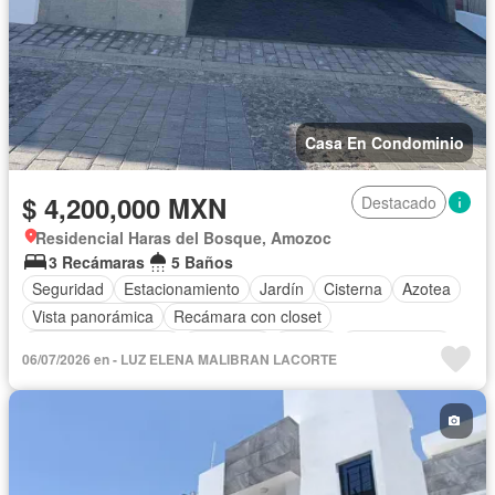
Casa En Condominio
$ 4,200,000 MXN
Destacado
Residencial Haras del Bosque, Amozoc
3 Recámaras
5 Baños
Seguridad
Estacionamiento
Jardín
Cisterna
Azotea
Vista panorámica
Recámara con closet
Caseta de vigilancia
Despacho
Balcón
Sin amueblar
06/07/2026 en - LUZ ELENA MALIBRAN LACORTE