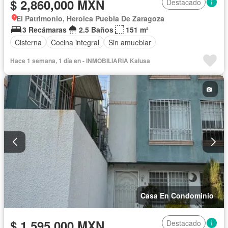
$ 2,860,000 MXN
Destacado
El Patrimonio, Heroica Puebla De Zaragoza
3 Recámaras
2.5 Baños
151 m²
Cisterna
Cocina integral
Sin amueblar
Hace 1 semana, 1 día en - INMOBILIARIA Kalusa
Casa En Condominio
$ 1,595,000 MXN
Destacado