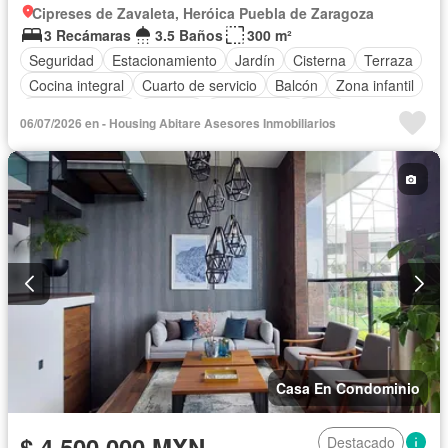
Cipreses de Zavaleta, Heróica Puebla de Zaragoza
3 Recámaras
3.5 Baños
300 m²
Seguridad
Estacionamiento
Jardín
Cisterna
Terraza
Cocina integral
Cuarto de servicio
Balcón
Zona infantil
Sala polivalente
Bodega
Electricidad
Agua
06/07/2026 en - Housing Abitare Asesores Inmobiliarios
Cuarto de Limpieza
Gas natural
Recámara con closet
Caseta de vigilancia
Sin amueblar
Casa En Condominio
$ 4,500,000 MXN
Destacado