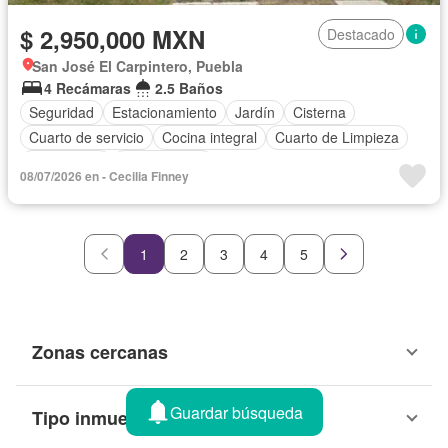
$ 2,950,000 MXN
Destacado
San José El Carpintero, Puebla
4 Recámaras
2.5 Baños
Seguridad
Estacionamiento
Jardín
Cisterna
Cuarto de servicio
Cocina integral
Cuarto de Limpieza
Gas natural
Sin amueblar
08/07/2026 en - Cecilia Finney
1
2
3
4
5
Zonas cercanas
Guardar búsqueda
Tipo inmueble