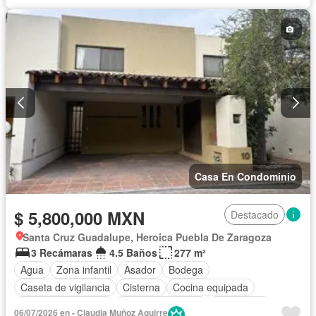
Casa En Condominio
$ 5,800,000 MXN
Destacado
Santa Cruz Guadalupe, Heroica Puebla De Zaragoza
3 Recámaras
4.5 Baños
277 m²
Agua
Zona infantil
Asador
Bodega
Caseta de vigilancia
Cisterna
Cocina equipada
Cuarto de Limpieza
Cuarto de servicio
Electricidad
06/07/2026 en - Claudia Muñoz Aguirre