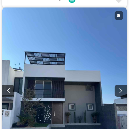
Estacionamiento
Gas natural
Internet
Jardín
Recámara con closet
Seguridad
Televisión por cable
Wifi
Sin amueblar