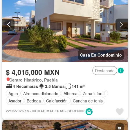
Casa En Condominio
$ 4,015,000 MXN
Destacado
Centro Histórico, Puebla
4 Recámaras
3.5 Baños
141 m²
Agua
Aire acondicionado
Alberca
Zona infantil
Asador
Bodega
Calefacción
Cancha de tenis
Caseta de vigilancia
Cisterna
Cocina equipada
22/06/2026 en - CIUDAD MADERAS - BERENICE
Cocina integral
Cuarto de Limpieza
Cuarto de servicio
Electricidad
Gas natural
Gimnasio
Jardín
Recámara con closet
Sala polivalente
Seguridad