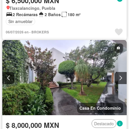
$ 6,500,000 MXN
Tlaxcalancingo, Puebla
2 Recámaras
2 Baños
180 m²
Sin amueblar
06/07/2026 en - BROKERS
Casa En Condominio
$ 8,000,000 MXN
Destacado