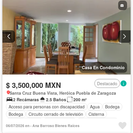
Casa En Condominio
$ 3,500,000 MXN
Destacado
Santa Cruz Buena Vista, Heróica Puebla de Zaragoza
2 Recámaras
2.5 Baños
200 m²
Acceso para personas con discapacidad
Agua
Bodega
Bodega
Circuito cerrado de televisión
Cisterna
Cocina equipada
Cocina integral
Cuarto de Limpieza
06/07/2026 en - Ana Barroso Bienes Raíces
Cuarto de servicio
Electricidad
Estacionamiento