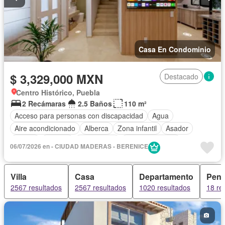
Casa En Condominio
$ 3,329,000 MXN
Destacado
Centro Histórico, Puebla
2 Recámaras
2.5 Baños
110 m²
Acceso para personas con discapacidad
Agua
Aire acondicionado
Alberca
Zona infantil
Asador
Balcón
Bodega
Calefacción
Cancha de tenis
06/07/2026 en - CIUDAD MADERAS - BERENICE
Caseta de vigilancia
Cisterna
Cocina equipada
Cocina integral
Cuarto de Limpieza
Cuarto de servicio
Villa
Casa
Departamento
Pent
Electricidad
Elevador
Estacionamiento
Gimnasio
2567 resultados
2567 resultados
1020 resultados
18 re
Internet
Jardín
Despacho
Recámara con closet
Sala polivalente
Seguridad
Televisión por cable
Zonas verdes
Sin amueblar