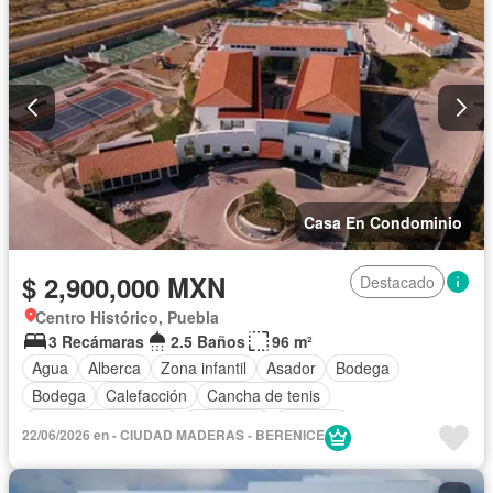
Terraza
Zonas verdes
Casa En Condominio
$ 2,900,000 MXN
Destacado
Centro Histórico, Puebla
3 Recámaras
2.5 Baños
96 m²
Agua
Alberca
Zona infantil
Asador
Bodega
Bodega
Calefacción
Cancha de tenis
Caseta de vigilancia
Chimenea
Cisterna
22/06/2026 en - CIUDAD MADERAS - BERENICE
Cocina equipada
Cocina integral
Cuarto de servicio
Electricidad
Elevador
Estacionamiento
Gimnasio