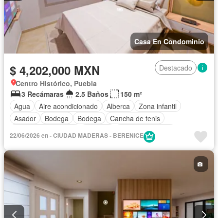
Casa En Condominio
$ 4,202,000 MXN
Destacado
Centro Histórico, Puebla
3 Recámaras
2.5 Baños
150 m²
Agua
Aire acondicionado
Alberca
Zona infantil
Asador
Bodega
Bodega
Cancha de tenis
Caseta de vigilancia
Cisterna
Cocina equipada
22/06/2026 en - CIUDAD MADERAS - BERENICE
Cocina integral
Cuarto de Limpieza
Cuarto de servicio
Electricidad
Elevador
Estacionamiento
Gimnasio
Jacuzzi
Jardín
Despacho
Recámara con closet
Sala polivalente
Sauna
Seguridad
Vista panorámica
Zonas verdes
Sin amueblar