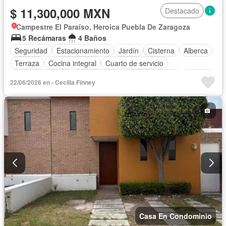
$ 11,300,000 MXN
Destacado
Campestre El Paraíso, Heroica Puebla De Zaragoza
5 Recámaras
4 Baños
Seguridad
Estacionamiento
Jardín
Cisterna
Alberca
Terraza
Cocina integral
Cuarto de servicio
Cocina equipada
Zona infantil
Sala polivalente
Bodega
22/06/2026 en - Cecilia Finney
Electricidad
Agua
Cuarto de Limpieza
Cancha de tenis
Caseta de vigilancia
Despacho
Permite mascotas
Sin amueblar
Casa En Condominio