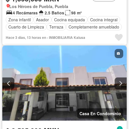
Los Héroes de Puebla, Puebla
4 Recámaras
2.5 Baños
98 m²
Zona infantil
Asador
Cocina equipada
Cocina integral
Cuarto de Limpieza
Terraza
Completamente amueblado
Hace 3 días, 13 horas en - INMOBILIARIA Kalusa
Casa En Condominio