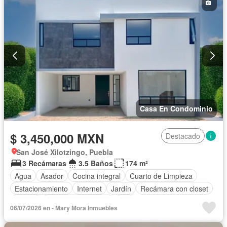
Jardín
Despacho
Recámara con closet
Sala polivalente
Seguridad
Terraza
Vista panorámica
Zonas verdes
Sin amueblar
Casa En Condominio
$ 3,450,000 MXN
Destacado
San José Xilotzingo, Puebla
3 Recámaras
3.5 Baños
174 m²
Agua
Asador
Cocina integral
Cuarto de Limpieza
Estacionamiento
Internet
Jardín
Recámara con closet
Azotea
Televisión por cable
Wifi
06/07/2026 en - Mary Mora Inmuebles