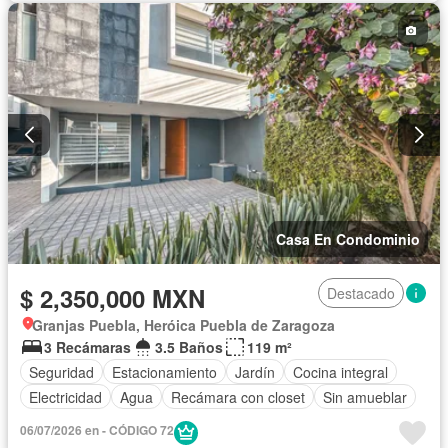
Internet
Jardín
Despacho
Recámara con closet
Seguridad
Televisión por cable
Wifi
Completamente amueblado
Casa En Condominio
$ 2,350,000 MXN
Destacado
Granjas Puebla, Heróica Puebla de Zaragoza
3 Recámaras
3.5 Baños
119 m²
Seguridad
Estacionamiento
Jardín
Cocina integral
Electricidad
Agua
Recámara con closet
Sin amueblar
06/07/2026 en - CÓDIGO 72