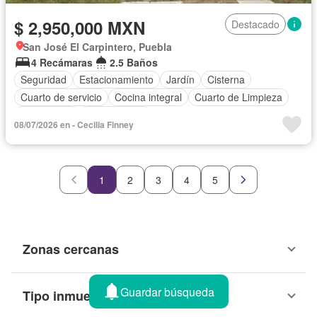
$ 2,950,000 MXN
Destacado
San José El Carpintero, Puebla
4 Recámaras
2.5 Baños
Seguridad
Estacionamiento
Jardín
Cisterna
Cuarto de servicio
Cocina integral
Cuarto de Limpieza
Gas natural
Sin amueblar
08/07/2026 en - Cecilia Finney
1
2
3
4
5
Zonas cercanas
Guardar búsqueda
Tipo inmueble