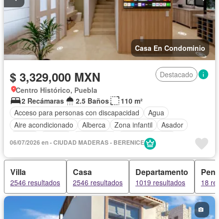
Casa En Condominio
$ 3,329,000 MXN
Destacado
Centro Histórico, Puebla
2 Recámaras
2.5 Baños
110 m²
Acceso para personas con discapacidad
Agua
Aire acondicionado
Alberca
Zona infantil
Asador
Balcón
Bodega
Calefacción
Cancha de tenis
06/07/2026 en - CIUDAD MADERAS - BERENICE
Caseta de vigilancia
Cisterna
Cocina equipada
Cocina integral
Cuarto de Limpieza
Cuarto de servicio
Villa
Casa
Departamento
Pent
Electricidad
Elevador
Estacionamiento
Gimnasio
2546 resultados
2546 resultados
1019 resultados
18 re
Internet
Jardín
Despacho
Recámara con closet
Sala polivalente
Seguridad
Televisión por cable
Zonas verdes
Sin amueblar