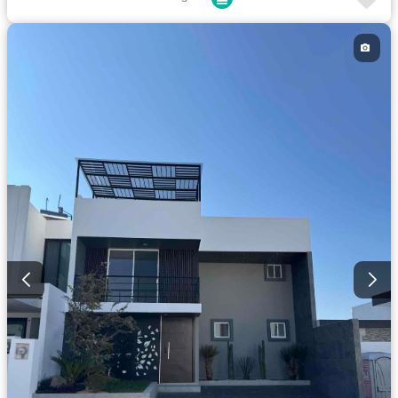
Estacionamiento
Gas natural
Internet
Jardín
Recámara con closet
Seguridad
Televisión por cable
Wifi
Sin amueblar