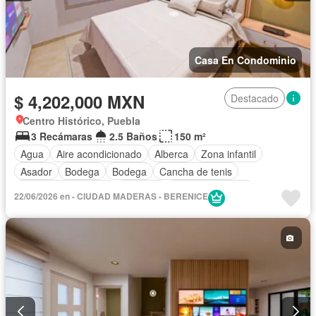
Casa En Condominio
$ 4,202,000 MXN
Destacado
Centro Histórico, Puebla
3 Recámaras
2.5 Baños
150 m²
Agua
Aire acondicionado
Alberca
Zona infantil
Asador
Bodega
Bodega
Cancha de tenis
Caseta de vigilancia
Cisterna
Cocina equipada
22/06/2026 en - CIUDAD MADERAS - BERENICE
Cocina integral
Cuarto de Limpieza
Cuarto de servicio
Electricidad
Elevador
Estacionamiento
Gimnasio
Jacuzzi
Jardín
Despacho
Recámara con closet
Sala polivalente
Sauna
Seguridad
Vista panorámica
Zonas verdes
Sin amueblar