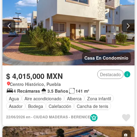
Casa En Condominio
$ 4,015,000 MXN
Destacado
Centro Histórico, Puebla
4 Recámaras
3.5 Baños
141 m²
Agua
Aire acondicionado
Alberca
Zona infantil
Asador
Bodega
Calefacción
Cancha de tenis
Caseta de vigilancia
Cisterna
Cocina equipada
22/06/2026 en - CIUDAD MADERAS - BERENICE
Cocina integral
Cuarto de Limpieza
Cuarto de servicio
Electricidad
Gas natural
Gimnasio
Jardín
Recámara con closet
Sala polivalente
Seguridad