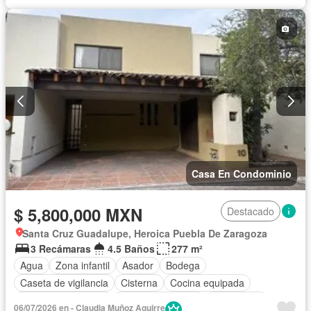
Casa En Condominio
$ 5,800,000 MXN
Destacado
Santa Cruz Guadalupe, Heroica Puebla De Zaragoza
3 Recámaras
4.5 Baños
277 m²
Agua
Zona infantil
Asador
Bodega
Caseta de vigilancia
Cisterna
Cocina equipada
Cuarto de Limpieza
Cuarto de servicio
Electricidad
06/07/2026 en - Claudia Muñoz Aguirre