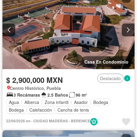
Terraza
Zonas verdes
Casa En Condominio
$ 2,900,000 MXN
Destacado
Centro Histórico, Puebla
3 Recámaras
2.5 Baños
96 m²
Agua
Alberca
Zona infantil
Asador
Bodega
Bodega
Calefacción
Cancha de tenis
Caseta de vigilancia
Chimenea
Cisterna
22/06/2026 en - CIUDAD MADERAS - BERENICE
Cocina equipada
Cocina integral
Cuarto de servicio
Electricidad
Elevador
Estacionamiento
Gimnasio