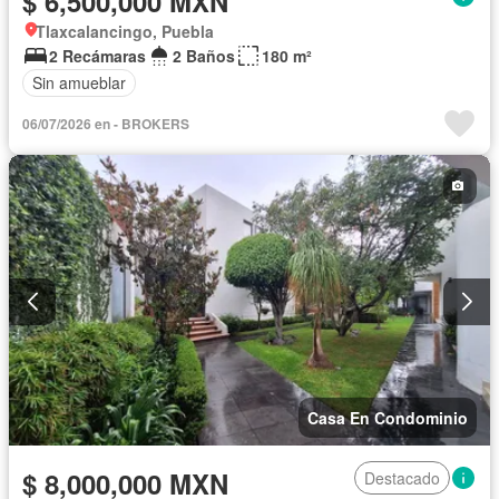
$ 6,500,000 MXN
Tlaxcalancingo, Puebla
2 Recámaras
2 Baños
180 m²
Sin amueblar
06/07/2026 en - BROKERS
Casa En Condominio
$ 8,000,000 MXN
Destacado