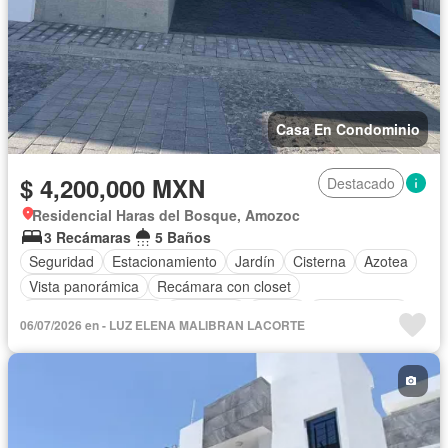
Casa En Condominio
$ 4,200,000 MXN
Destacado
Residencial Haras del Bosque, Amozoc
3 Recámaras
5 Baños
Seguridad
Estacionamiento
Jardín
Cisterna
Azotea
Vista panorámica
Recámara con closet
Caseta de vigilancia
Despacho
Balcón
Sin amueblar
06/07/2026 en - LUZ ELENA MALIBRAN LACORTE