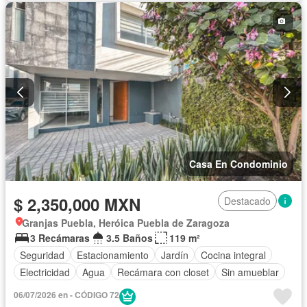
Internet
Jardín
Despacho
Recámara con closet
Seguridad
Televisión por cable
Wifi
Completamente amueblado
Casa En Condominio
$ 2,350,000 MXN
Destacado
Granjas Puebla, Heróica Puebla de Zaragoza
3 Recámaras
3.5 Baños
119 m²
Seguridad
Estacionamiento
Jardín
Cocina integral
Electricidad
Agua
Recámara con closet
Sin amueblar
06/07/2026 en - CÓDIGO 72