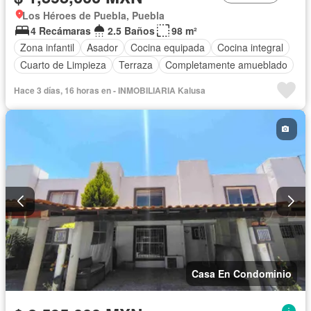
Los Héroes de Puebla, Puebla
4 Recámaras
2.5 Baños
98 m²
Zona infantil
Asador
Cocina equipada
Cocina integral
Cuarto de Limpieza
Terraza
Completamente amueblado
Hace 3 días, 16 horas en - INMOBILIARIA Kalusa
Casa En Condominio