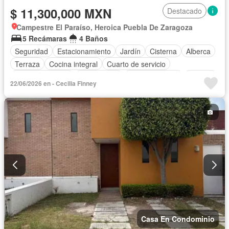
$ 11,300,000 MXN
Destacado
Campestre El Paraíso, Heroica Puebla De Zaragoza
5 Recámaras
4 Baños
Seguridad
Estacionamiento
Jardín
Cisterna
Alberca
Terraza
Cocina integral
Cuarto de servicio
Cocina equipada
Zona infantil
Sala polivalente
Bodega
22/06/2026 en - Cecilia Finney
Electricidad
Agua
Cuarto de Limpieza
Cancha de tenis
Caseta de vigilancia
Despacho
Permite mascotas
Sin amueblar
Casa En Condominio