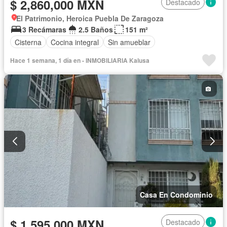
$ 2,860,000 MXN
Destacado
El Patrimonio, Heroica Puebla De Zaragoza
3 Recámaras
2.5 Baños
151 m²
Cisterna
Cocina integral
Sin amueblar
Hace 1 semana, 1 día en - INMOBILIARIA Kalusa
Casa En Condominio
$ 1,595,000 MXN
Destacado