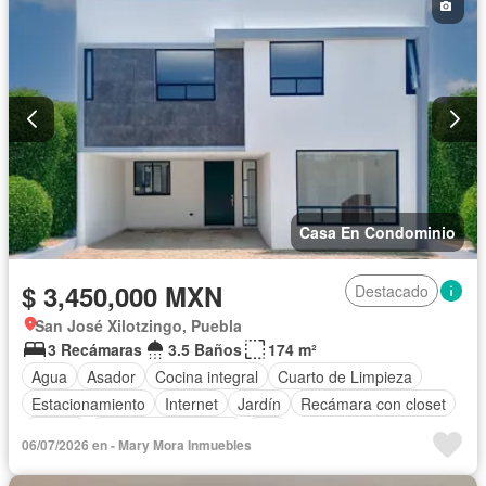
Jardín
Despacho
Recámara con closet
Sala polivalente
Seguridad
Terraza
Vista panorámica
Zonas verdes
Sin amueblar
Casa En Condominio
$ 3,450,000 MXN
Destacado
San José Xilotzingo, Puebla
3 Recámaras
3.5 Baños
174 m²
Agua
Asador
Cocina integral
Cuarto de Limpieza
Estacionamiento
Internet
Jardín
Recámara con closet
Azotea
Televisión por cable
Wifi
06/07/2026 en - Mary Mora Inmuebles