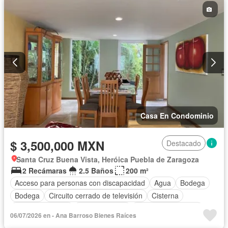
Casa En Condominio
$ 3,500,000 MXN
Destacado
Santa Cruz Buena Vista, Heróica Puebla de Zaragoza
2 Recámaras
2.5 Baños
200 m²
Acceso para personas con discapacidad
Agua
Bodega
Bodega
Circuito cerrado de televisión
Cisterna
Cocina equipada
Cocina integral
Cuarto de Limpieza
06/07/2026 en - Ana Barroso Bienes Raíces
Cuarto de servicio
Electricidad
Estacionamiento