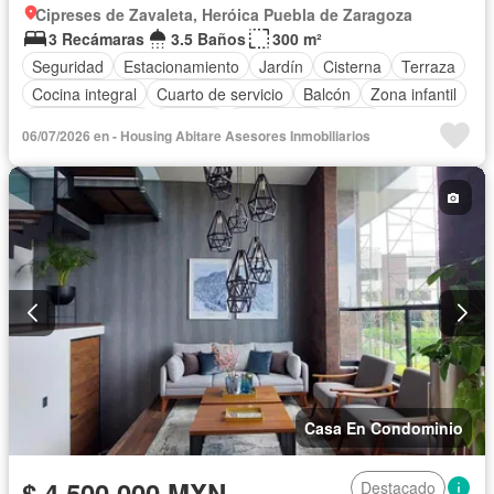
Cipreses de Zavaleta, Heróica Puebla de Zaragoza
3 Recámaras
3.5 Baños
300 m²
Seguridad
Estacionamiento
Jardín
Cisterna
Terraza
Cocina integral
Cuarto de servicio
Balcón
Zona infantil
Sala polivalente
Bodega
Electricidad
Agua
06/07/2026 en - Housing Abitare Asesores Inmobiliarios
Cuarto de Limpieza
Gas natural
Recámara con closet
Caseta de vigilancia
Sin amueblar
Casa En Condominio
$ 4,500,000 MXN
Destacado