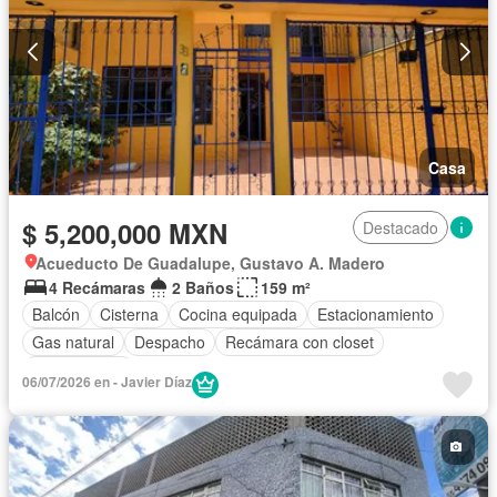
Casa
$ 5,200,000 MXN
Destacado
Acueducto De Guadalupe, Gustavo A. Madero
4 Recámaras
2 Baños
159 m²
Balcón
Cisterna
Cocina equipada
Estacionamiento
Gas natural
Despacho
Recámara con closet
Sin amueblar
06/07/2026 en - Javier Díaz