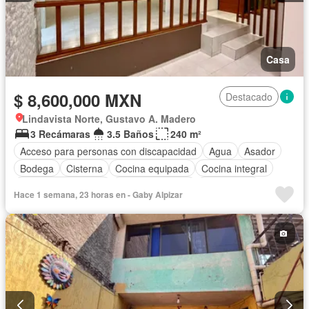
Casa
$ 8,600,000 MXN
Destacado
Lindavista Norte, Gustavo A. Madero
3 Recámaras
3.5 Baños
240 m²
Acceso para personas con discapacidad
Agua
Asador
Bodega
Cisterna
Cocina equipada
Cocina integral
Cuarto de Limpieza
Estacionamiento
Gas natural
Hace 1 semana, 23 horas en - Gaby Alpizar
Despacho
Sala polivalente
Televisión por cable
Terraza
Vista panorámica
Wifi
Sin amueblar