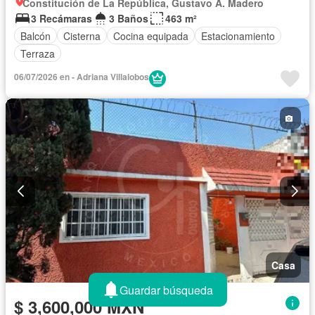
Constitución de La República, Gustavo A. Madero
3 Recámaras
3 Baños
463 m²
Balcón
Cisterna
Cocina equipada
Estacionamiento
Terraza
06/07/2026 en - Adriana Villalobos
Casa
Guardar búsqueda
$ 3,600,000 MXN