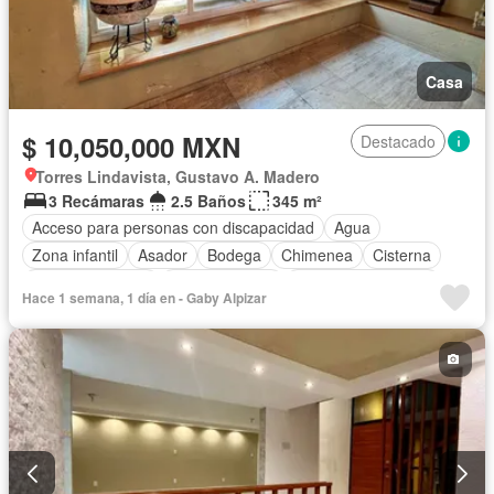
Casa
$ 10,050,000 MXN
Destacado
Torres Lindavista, Gustavo A. Madero
3 Recámaras
2.5 Baños
345 m²
Acceso para personas con discapacidad
Agua
Zona infantil
Asador
Bodega
Chimenea
Cisterna
Cocina equipada
Cocina integral
Cuarto de Limpieza
Hace 1 semana, 1 día en - Gaby Alpizar
Internet
Recámara con closet
Televisión por cable
Wifi
Sin amueblar