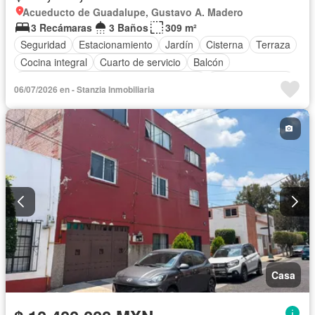
Acueducto de Guadalupe, Gustavo A. Madero
3 Recámaras
3 Baños
309 m²
Seguridad
Estacionamiento
Jardín
Cisterna
Terraza
Cocina integral
Cuarto de servicio
Balcón
Acceso para personas con discapacidad
Cocina equipada
06/07/2026 en - Stanzia Inmobiliaria
Zona infantil
Bodega
Circuito cerrado de televisión
Electricidad
Azotea
Agua
Sin amueblar
Casa