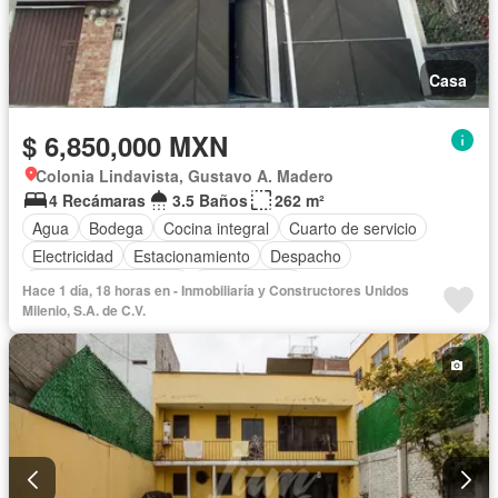
Casa
$ 6,850,000 MXN
Colonia Lindavista, Gustavo A. Madero
4 Recámaras
3.5 Baños
262 m²
Agua
Bodega
Cocina integral
Cuarto de servicio
Electricidad
Estacionamiento
Despacho
Recámara con closet
Sin amueblar
Hace 1 día, 18 horas en - Inmobiliaría у Constructores Unidos
Milenio, S.A. de C.V.