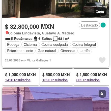
Casa
$ 32,800,000 MXN
Destacado
Colonia Lindavista, Gustavo A. Madero
5 Recámaras
6 Baños
681 m²
Bodega
Cisterna
Cocina equipada
Cocina integral
Estacionamiento
Gas natural
Gimnasio
Jardín
Televisión por cable
Terraza
Wifi
23/06/2026 en - Victor Gallegos 1
Parcialmente amueblado
$ 1,000,000 MXN
$ 500,000 MXN
$ 1,500,000 MXN
1416 resultados
1320 resultados
602 resultados