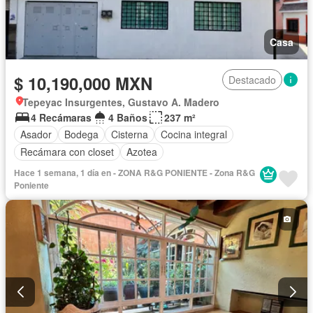
Casa
$ 10,190,000 MXN
Destacado
Tepeyac Insurgentes, Gustavo A. Madero
4 Recámaras
4 Baños
237 m²
Asador
Bodega
Cisterna
Cocina integral
Recámara con closet
Azotea
Hace 1 semana, 1 día en - ZONA R&G PONIENTE - Zona R&G
Poniente