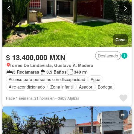
Casa
$ 13,400,000 MXN
Destacado
Torres De Lindavista, Gustavo A. Madero
3 Recámaras
3.5 Baños
340 m²
Acceso para personas con discapacidad
Agua
Aire acondicionado
Zona infantil
Asador
Bodega
Cisterna
Cocina equipada
Cocina integral
Hace 1 semana, 21 horas en - Gaby Alpizar
Cuarto de Limpieza
Cuarto de servicio
Electricidad
Estacionamiento
Gimnasio
Internet
Jardín
Despacho
Terraza
Wifi
Zonas verdes
Sin amueblar