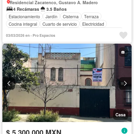
Residencial Zacatenco, Gustavo A. Madero
4 Recámaras
3.5 Baños
Estacionamiento
Jardín
Cisterna
Terraza
Cocina integral
Cuarto de servicio
Electricidad
Circuito cerrado de televisión
Agua
Cuarto de Limpieza
03/03/2026 en - Pro Espacios
Zonas verdes
Conserje
Sin amueblar
Casa
$ 5,300,000 MXN