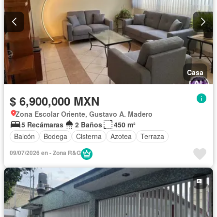
Casa
$ 6,900,000 MXN
Zona Escolar Oriente, Gustavo A. Madero
5 Recámaras
2 Baños
450 m²
Balcón
Bodega
Cisterna
Azotea
Terraza
09/07/2026 en - Zona R&G