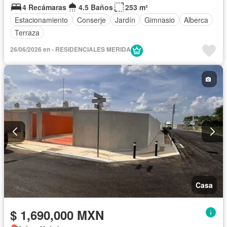
4 Recámaras
4.5 Baños
253 m²
Estacionamiento
Conserje
Jardín
Gimnasio
Alberca
Terraza
26/06/2026 en - RESIDENCIALES MERIDA
Casa
$ 1,690,000 MXN