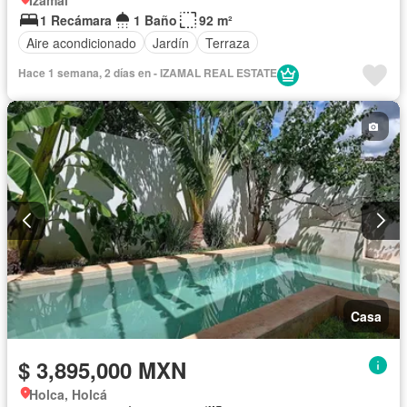
Izamal
1 Recámara
1 Baño
92 m²
Aire acondicionado
Jardín
Terraza
Hace 1 semana, 2 días en - IZAMAL REAL ESTATE
Casa
$ 3,895,000 MXN
Holca, Holcá