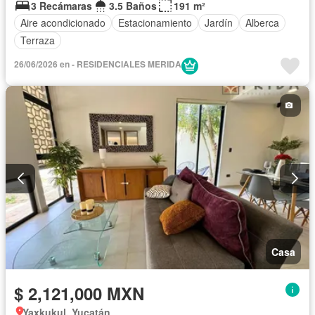
3 Recámaras
3.5 Baños
191 m²
Aire acondicionado
Estacionamiento
Jardín
Alberca
Terraza
26/06/2026 en - RESIDENCIALES MERIDA
Casa
$ 2,121,000 MXN
Yaxkukul, Yucatán