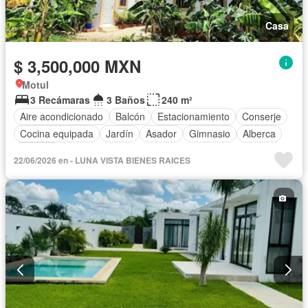
Casa
$ 3,500,000 MXN
Motul
3 Recámaras
3 Baños
240 m²
Aire acondicionado
Balcón
Estacionamiento
Conserje
Cocina equipada
Jardín
Asador
Gimnasio
Alberca
Terraza
22/06/2026 en - LUNA VISTA BIENES RAICES