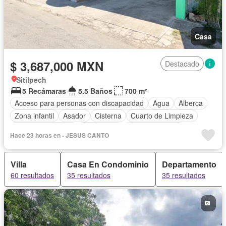
Casa
$ 3,687,000 MXN
Destacado
Sitilpech
5 Recámaras
5.5 Baños
700 m²
Acceso para personas con discapacidad
Agua
Alberca
Zona infantil
Asador
Cisterna
Cuarto de Limpieza
Cuarto de servicio
Electricidad
Estacionamiento
Hace 23 horas en - JESUS CANTO
Despacho
Azotea
Terraza
Vista panorámica
Zonas verdes
Sin amueblar
Villa
Casa En Condominio
Departamento
60 resultados
35 resultados
35 resultados