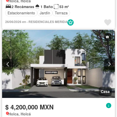
Holca, Holcá
2 Recámaras
1 Baño
53 m²
Estacionamiento
Jardín
Terraza
26/06/2026 en - RESIDENCIALES MERIDA
Casa
$ 4,200,000 MXN
Holca, Holcá