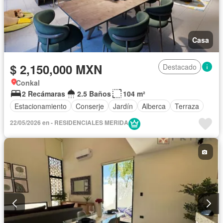
Casa
$ 2,150,000 MXN
Destacado
Conkal
2 Recámaras
2.5 Baños
104 m²
Estacionamiento
Conserje
Jardín
Alberca
Terraza
22/05/2026 en - RESIDENCIALES MERIDA