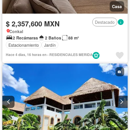
Casa
$ 2,357,600 MXN
Destacado
Conkal
2 Recámaras
2 Baños
88 m²
Estacionamiento
Jardín
Hace 4 días, 16 horas en - RESIDENCIALES MERIDA