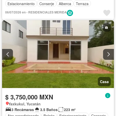
Estacionamiento
Conserje
Alberca
Terraza
06/07/2026 en - RESIDENCIALES MERIDA
Casa
$ 3,750,000 MXN
Yaxkukul, Yucatán
3 Recámaras
3.5 Baños
223 m²
Aire acondicionado
Balcón
Estacionamiento
Conserje