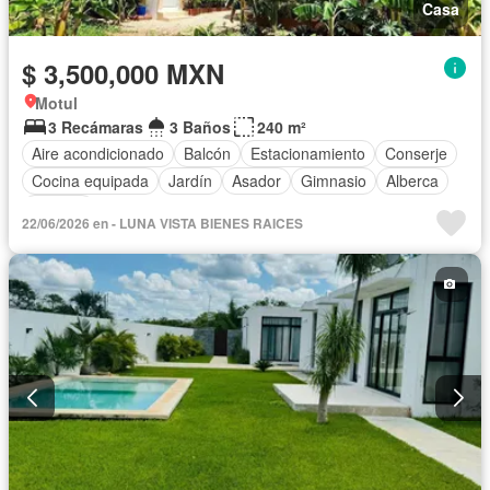
Casa
$ 3,500,000 MXN
Motul
3 Recámaras
3 Baños
240 m²
Aire acondicionado
Balcón
Estacionamiento
Conserje
Cocina equipada
Jardín
Asador
Gimnasio
Alberca
Terraza
22/06/2026 en - LUNA VISTA BIENES RAICES