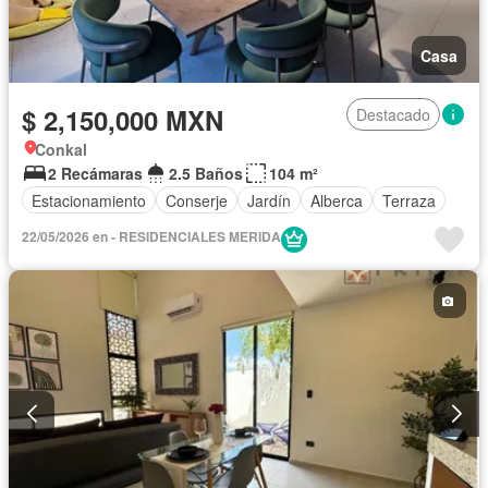
Casa
$ 2,150,000 MXN
Destacado
Conkal
2 Recámaras
2.5 Baños
104 m²
Estacionamiento
Conserje
Jardín
Alberca
Terraza
22/05/2026 en - RESIDENCIALES MERIDA