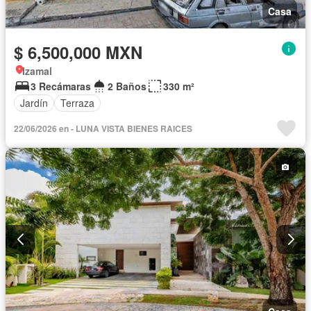
Casa
$ 6,500,000 MXN
Izamal
3 Recámaras
2 Baños
330 m²
Jardín
Terraza
22/06/2026 en - LUNA VISTA BIENES RAICES