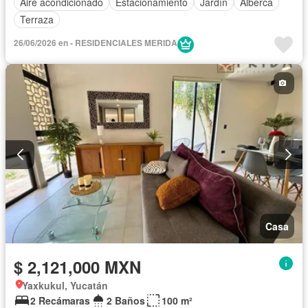
Aire acondicionado
Estacionamiento
Jardín
Alberca
Terraza
26/06/2026 en - RESIDENCIALES MERIDA
Casa
$ 2,121,000 MXN
Yaxkukul, Yucatán
2 Recámaras
2 Baños
100 m²