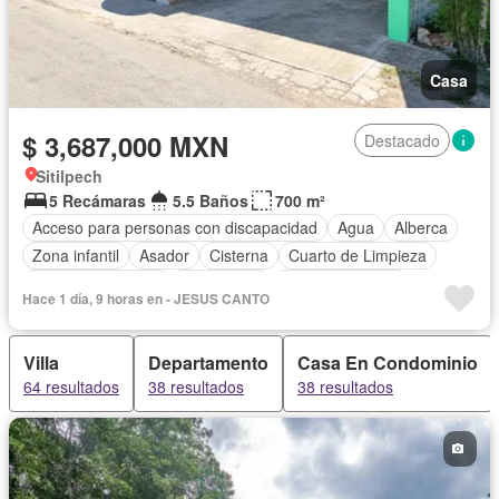
Casa
$ 3,687,000 MXN
Destacado
Sitilpech
5 Recámaras
5.5 Baños
700 m²
Acceso para personas con discapacidad
Agua
Alberca
Zona infantil
Asador
Cisterna
Cuarto de Limpieza
Cuarto de servicio
Electricidad
Estacionamiento
Hace 1 día, 9 horas en - JESUS CANTO
Despacho
Azotea
Terraza
Vista panorámica
Zonas verdes
Sin amueblar
Villa
Departamento
Casa En Condominio
64 resultados
38 resultados
38 resultados