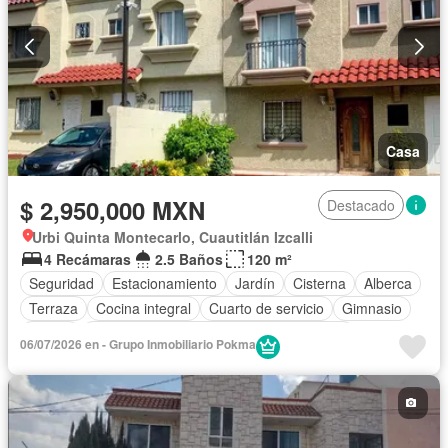
Vista panorámica
Wifi
Zonas verdes
Sin amueblar
Casa
$ 2,950,000 MXN
Destacado
Urbi Quinta Montecarlo, Cuautitlán Izcalli
4 Recámaras
2.5 Baños
120 m²
Seguridad
Estacionamiento
Jardín
Cisterna
Alberca
Terraza
Cocina integral
Cuarto de servicio
Gimnasio
Balcón
Acceso para personas con discapacidad
06/07/2026 en - Grupo Inmobiliario Pokma
Cocina equipada
Zona infantil
Sala polivalente
Internet
Bodega
Aire acondicionado
Circuito cerrado de televisión
Electricidad
Azotea
Jacuzzi
Agua
Cuarto de Limpieza
Cancha de tenis
Televisión por cable