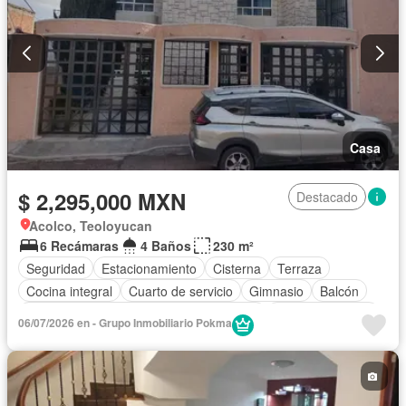
Calefacción
Gas natural
Asador
Chimenea
Bodega
Zonas verdes
Despacho
Vista panorámica
Recámara con closet
Caseta de vigilancia
Parcialmente amueblado
Casa
$ 2,295,000 MXN
Destacado
Acolco, Teoloyucan
6 Recámaras
4 Baños
230 m²
Seguridad
Estacionamiento
Cisterna
Terraza
Cocina integral
Cuarto de servicio
Gimnasio
Balcón
Acceso para personas con discapacidad
Cocina equipada
06/07/2026 en - Grupo Inmobiliario Pokma
Zona infantil
Sala polivalente
Internet
Bodega
Aire acondicionado
Circuito cerrado de televisión
Electricidad
Azotea
Agua
Cuarto de Limpieza
Cancha de tenis
Televisión por cable
Calefacción