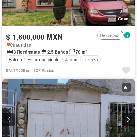
Casa
$ 1,600,000 MXN
Destacado
Cuautitlán
3 Recámaras
2.5 Baños
78 m²
Balcón
Estacionamiento
Jardín
Terraza
07/07/2026 en - EXP México