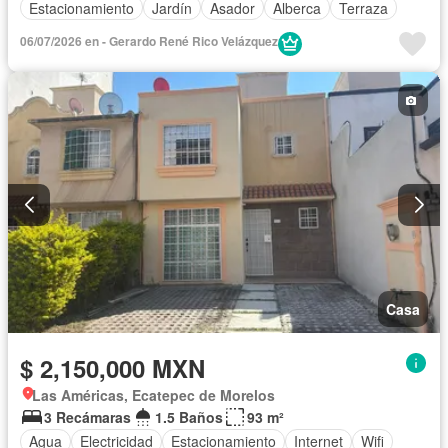
Estacionamiento
Jardín
Asador
Alberca
Terraza
06/07/2026 en - Gerardo René Rico Velázquez
Casa
$ 2,150,000 MXN
Las Américas, Ecatepec de Morelos
3 Recámaras
1.5 Baños
93 m²
Agua
Electricidad
Estacionamiento
Internet
Wifi