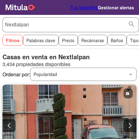
Tus favoritos
Gestionar alertas
Filtros
Palabras clave
Precio
Recámaras
Baños
Tipo
Casas en venta en Nextlalpan
3,434 propiedades disponibles
Ordenar por:
Popularidad