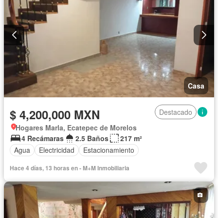
Asador
Bodega
Zonas verdes
Despacho
Vista panorámica
Recámara con closet
Casa
$ 4,200,000 MXN
Destacado
Hogares Marla, Ecatepec de Morelos
4 Recámaras
2.5 Baños
217 m²
Agua
Electricidad
Estacionamiento
Hace 4 días, 13 horas en - M+M Inmobiliaria