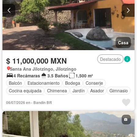
Casa
$ 11,000,000 MXN
Destacado
Santa Ana Jilotzingo, Jilotzingo
4 Recámaras
3.5 Baños
1,500 m²
Balcón
Estacionamiento
Bodega
Conserje
Cocina equipada
Chimenea
Jardín
Asador
Gimnasio
Jacuzzi
Alberca
Terraza
06/07/2026 en - Bandin BR