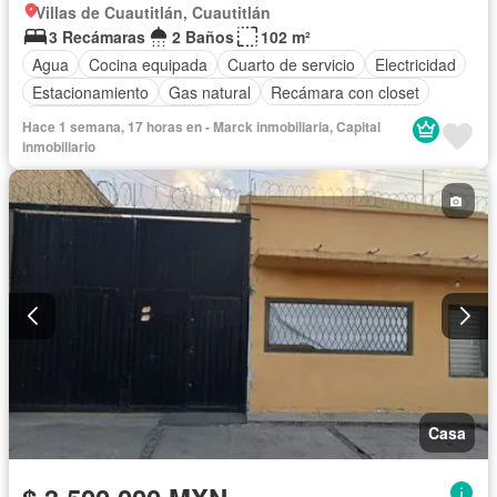
Villas de Cuautitlán, Cuautitlán
3 Recámaras
2 Baños
102 m²
Agua
Cocina equipada
Cuarto de servicio
Electricidad
Estacionamiento
Gas natural
Recámara con closet
Parcialmente amueblado
Hace 1 semana, 17 horas en - Marck inmobiliaria, Capital
inmobiliario
Casa