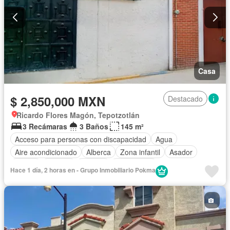
Casa
$ 2,850,000 MXN
Destacado
Ricardo Flores Magón, Tepotzotlán
3 Recámaras
3 Baños
145 m²
Acceso para personas con discapacidad
Agua
Aire acondicionado
Alberca
Zona infantil
Asador
Balcón
Bodega
Bodega
Calefacción
Hace 1 día, 2 horas en - Grupo Inmobiliario Pokma
Circuito cerrado de televisión
Chimenea
Cisterna
Cocina equipada
Cuarto de Limpieza
Cuarto de servicio
Electricidad
Estacionamiento
Gimnasio
Internet
Jardín
Despacho
Recámara con closet
Azotea
Seguridad
Televisión por cable
Terraza