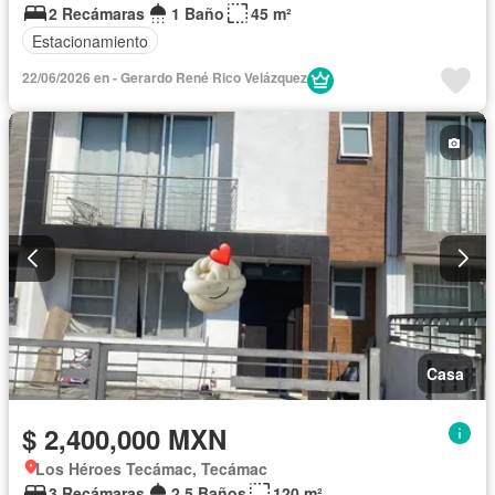
2 Recámaras
1 Baño
45 m²
Estacionamiento
22/06/2026 en - Gerardo René Rico Velázquez
Casa
$ 2,400,000 MXN
Los Héroes Tecámac, Tecámac
3 Recámaras
2.5 Baños
120 m²