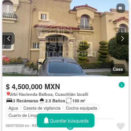
Casa
$ 4,500,000 MXN
Urbi Hacienda Balboa, Cuautitlán Izcalli
3 Recámaras
2.5 Baños
150 m²
Agua
Caseta de vigilancia
Cocina equipada
Cuarto de Limpieza
Electricidad
Jardín
Guardar búsqueda
Recámara con closet
Seguridad
Televisión por cable
08/07/2026 en - REAL INMOBILIARIA
Wifi