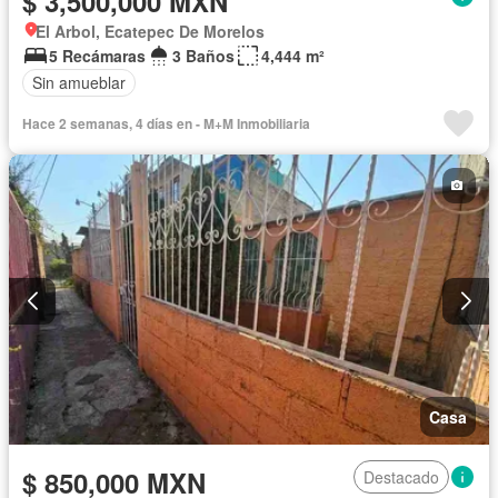
$ 3,500,000 MXN
El Arbol, Ecatepec De Morelos
5 Recámaras
3 Baños
4,444 m²
Sin amueblar
Hace 2 semanas, 4 días en - M+M Inmobiliaria
Casa
$ 850,000 MXN
Destacado