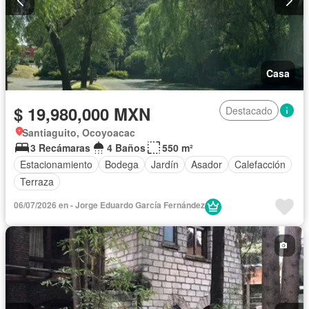
Casa
$ 19,980,000 MXN
Destacado
Santiaguito, Ocoyoacac
3 Recámaras
4 Baños
550 m²
Estacionamiento
Bodega
Jardín
Asador
Calefacción
Terraza
06/07/2026 en - Jorge Eduardo García Fernández