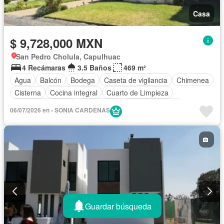
Casa
$ 9,728,000 MXN
San Pedro Cholula, Capulhuac
4 Recámaras
3.5 Baños
469 m²
Agua
Balcón
Bodega
Caseta de vigilancia
Chimenea
Cisterna
Cocina integral
Cuarto de Limpieza
Cuarto de servicio
Electricidad
Estacionamiento
06/07/2026 en - SONIA CARDENAS
Gimnasio
Jardín
Despacho
Sala polivalente
Sauna
Terraza
Zonas verdes
Guardar búsqueda