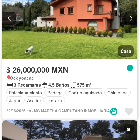
Casa
$ 26,000,000 MXN
Ocoyoacac
3 Recámaras
4.5 Baños
575 m²
Estacionamiento
Bodega
Cocina equipada
Chimenea
Jardín
Asador
Terraza
22/06/2026 en - MC MARTHA CAMPUZANO INMOBILIARIA