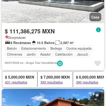
Casa
$ 111,386,275 MXN
Ocoyoacac
9 Recámaras
10.5 Baños
2,587 m²
Balcón
Estacionamiento
Bodega
Cocina equipada
Chimenea
Jardín
Asador
Calefacción
Jacuzzi
Cancha de tenis
Terraza
06/07/2026 en - Grupo Tzar Inmobiliaria
$ 5,000,000 MXN
$ 7,000,000 MXN
$ 6,000,000 MXN
431 resultados
393 resultados
390 resultados