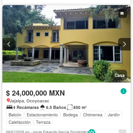
Casa
$ 24,000,000 MXN
Jajalpa, Ocoyoacac
4 Recámaras
6.5 Baños
850 m²
Balcón
Estacionamiento
Bodega
Chimenea
Jardín
Calefacción
Terraza
08/07/2026 en - Jorge Eduardo García Fernández