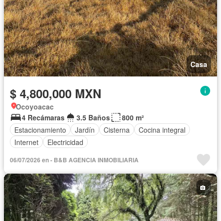
Casa
$ 4,800,000 MXN
Ocoyoacac
4 Recámaras
3.5 Baños
800 m²
Estacionamiento
Jardín
Cisterna
Cocina integral
Internet
Electricidad
06/07/2026 en - B&B AGENCIA INMOBILIARIA