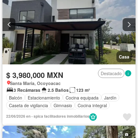
Casa
$ 3,980,000 MXN
Destacado
Santa María, Ocoyoacac
3 Recámaras
2.5 Baños
123 m²
Balcón
Estacionamiento
Cocina equipada
Jardín
Caseta de vigilancia
Gimnasio
Cocina integral
Permite mascotas
Sin amueblar
22/06/2026 en - spica facilitadores inmobiliarios