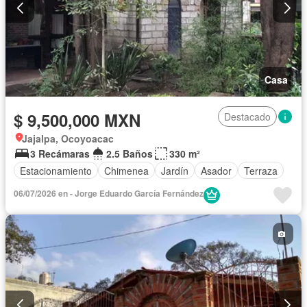
Casa
$ 9,500,000 MXN
Destacado
Jajalpa, Ocoyoacac
3 Recámaras
2.5 Baños
330 m²
Estacionamiento
Chimenea
Jardín
Asador
Terraza
06/07/2026 en - Jorge Eduardo García Fernández