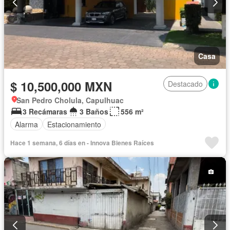
Casa
$ 10,500,000 MXN
Destacado
San Pedro Cholula, Capulhuac
3 Recámaras
3 Baños
556 m²
Alarma
Estacionamiento
Hace 1 semana, 6 días en - Innova Bienes Raíces