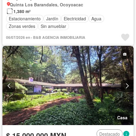
Quinta Los Barandales, Ocoyoacac
1,380 m²
Estacionamiento
Jardín
Electricidad
Agua
Zonas verdes
Sin amueblar
06/07/2026 en - B&B AGENCIA INMOBILIARIA
Casa
$ 15,000,000 MXN
Destacado