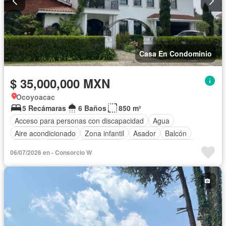
Casa En Condominio
$ 35,000,000 MXN
Ocoyoacac
5 Recámaras
6 Baños
850 m²
Acceso para personas con discapacidad
Agua
Aire acondicionado
Zona infantil
Asador
Balcón
Bodega
Bodega
Calefacción
Caseta de vigilancia
06/07/2026 en - Consorcio W
Circuito cerrado de televisión
Chimenea
Cisterna
Cocina equipada
Cocina integral
Conserje
Cuarto de Limpieza
Cuarto de servicio
Electricidad
Estacionamiento
Gas natural
Internet
Jardín
Despacho
Recámara con closet
Seguridad
Televisión por cable
Terraza
Vista panorámica
Wifi