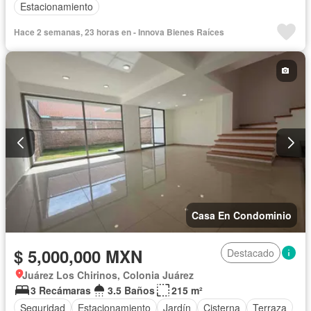
Estacionamiento
Hace 2 semanas, 23 horas en - Innova Bienes Raíces
Casa En Condominio
$ 5,000,000 MXN
Destacado
Juárez Los Chirinos, Colonia Juárez
3 Recámaras
3.5 Baños
215 m²
Seguridad
Estacionamiento
Jardín
Cisterna
Terraza