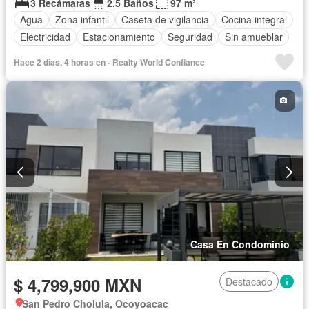
3 Recámaras
2.5 Baños
97 m²
Agua
Zona infantil
Caseta de vigilancia
Cocina integral
Electricidad
Estacionamiento
Seguridad
Sin amueblar
Hace 2 días, 4 horas en - Realty World Confiance
Casa En Condominio
$ 4,799,900 MXN
Destacado
San Pedro Cholula, Ocoyoacac