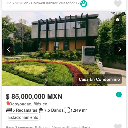
06/07/2026 en - Coldwell Banker Villaseñor LV.
Cuarto de servicio
Terraza
Patio
Sin amueblar
Casa En Condominio
$ 85,000,000 MXN
Ocoyoacac, México
5 Recámaras
7.5 Baños
1,249 m²
Estacionamiento
Hace 2 semanas, 5 días en - Vanguardia Inmobiliaria