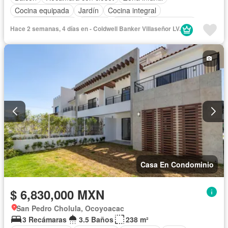
Cocina equipada
Jardín
Cocina integral
Cuarto de servicio
Alberca
Terraza
Sin amueblar
Hace 2 semanas, 4 días en - Coldwell Banker Villaseñor LV.
Casa En Condominio
$ 6,830,000 MXN
San Pedro Cholula, Ocoyoacac
3 Recámaras
3.5 Baños
238 m²