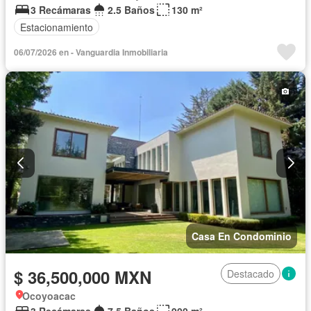
3 Recámaras
2.5 Baños
130 m²
Estacionamiento
06/07/2026 en - Vanguardia Inmobiliaria
Casa En Condominio
$ 36,500,000 MXN
Destacado
Ocoyoacac
3 Recámaras
7.5 Baños
900 m²