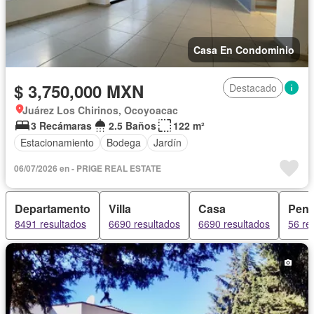
Casa En Condominio
$ 3,750,000 MXN
Destacado
Juárez Los Chirinos, Ocoyoacac
3 Recámaras
2.5 Baños
122 m²
Estacionamiento
Bodega
Jardín
06/07/2026 en - PRIGE REAL ESTATE
Departamento
Villa
Casa
Pent
8491 resultados
6690 resultados
6690 resultados
56 re