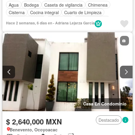
Agua
Bodega
Caseta de vigilancia
Chimenea
Cisterna
Cocina integral
Cuarto de Limpieza
Cuarto de servicio
Electricidad
Estacionamiento
Hace 2 semanas, 6 días en - Adriana Lejarza García
Internet
Jardín
Despacho
Recámara con closet
Sala polivalente
Seguridad
Zonas verdes
Casa En Condominio
$ 2,640,000 MXN
Destacado
Benevento, Ocoyoacac