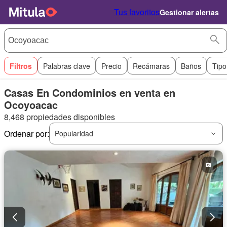
Tus favoritos
Gestionar alertas
Filtros
Palabras clave
Precio
Recámaras
Baños
Tipo
Casas En Condominios en venta en
Ocoyoacac
8,468 propiedades disponibles
Ordenar por:
Popularidad