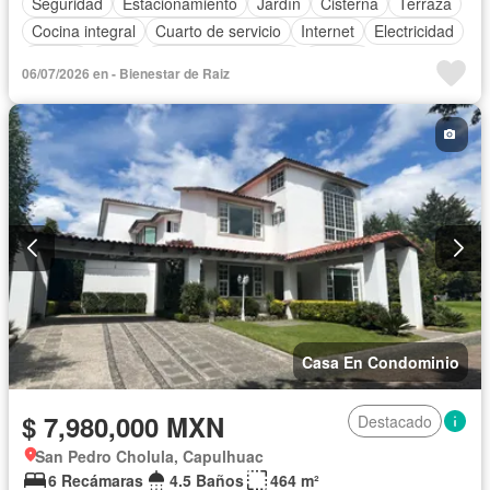
Seguridad
Estacionamiento
Jardín
Cisterna
Terraza
Cocina integral
Cuarto de servicio
Internet
Electricidad
Azotea
Agua
Televisión por cable
Asador
06/07/2026 en - Bienestar de Raiz
Recámara con closet
Caseta de vigilancia
Sin amueblar
Casa En Condominio
$ 7,980,000 MXN
Destacado
San Pedro Cholula, Capulhuac
6 Recámaras
4.5 Baños
464 m²