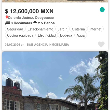
$ 12,600,000 MXN
Colonia Juárez, Ocoyoacac
3 Recámaras
2.5 Baños
Seguridad
Estacionamiento
Jardín
Cisterna
Internet
Cocina equipada
Electricidad
Bodega
Agua
Televisión por cable
Zonas verdes
Chimenea
08/07/2026 en - B&B AGENCIA INMOBILIARIA
Recámara con closet
Conserje
Parcialmente amueblado