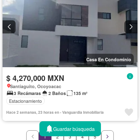
Casa En Condominio
$ 4,270,000 MXN
Santiaguito, Ocoyoacac
3 Recámaras
2 Baños
135 m²
Estacionamiento
Hace 2 semanas, 23 horas en - Vanguardia Inmobiliaria
Guardar búsqueda
1
2
3
4
5