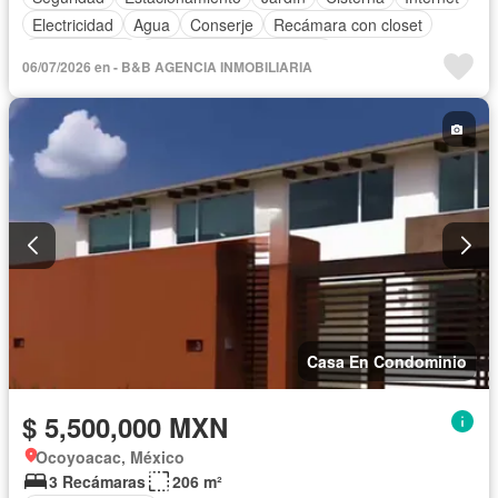
Electricidad
Agua
Conserje
Recámara con closet
Zonas verdes
Parcialmente amueblado
06/07/2026 en - B&B AGENCIA INMOBILIARIA
Casa En Condominio
$ 5,500,000 MXN
Ocoyoacac, México
3 Recámaras
206 m²