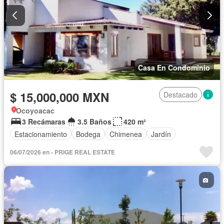
Casa En Condominio
$ 15,000,000 MXN
Destacado
Ocoyoacac
3 Recámaras
3.5 Baños
420 m²
Estacionamiento
Bodega
Chimenea
Jardín
06/07/2026 en - PRIGE REAL ESTATE