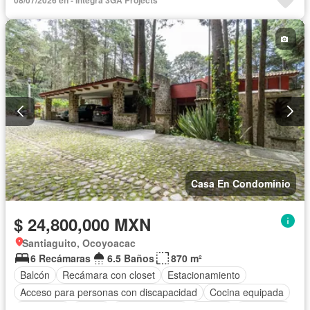
08/07/2026 en - Integra 3GA Projects
Casa En Condominio
$ 24,800,000 MXN
Santiaguito, Ocoyoacac
6 Recámaras
6.5 Baños
870 m²
Balcón
Recámara con closet
Estacionamiento
Acceso para personas con discapacidad
Cocina equipada
Chimenea
Jardín
Cocina integral
Jacuzzi
Seguridad