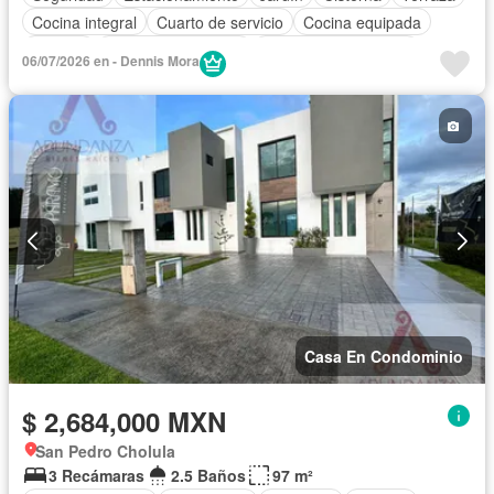
Cocina integral
Cuarto de servicio
Cocina equipada
Bodega
Cuarto de Limpieza
Recámara con closet
06/07/2026 en - Dennis Mora
Caseta de vigilancia
Conserje
Despacho
Sin amueblar
Casa En Condominio
$ 2,684,000 MXN
San Pedro Cholula
3 Recámaras
2.5 Baños
97 m²