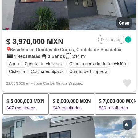
Casa
$ 3,970,000 MXN
Destacado
Residencial Quintas de Cortés, Cholula de Rivadabia
4 Recámaras
3 Baños
244 m²
Agua
Caseta de vigilancia
Circuito cerrado de televisión
Cisterna
Cocina equipada
Cuarto de Limpieza
Electricidad
Estacionamiento
Internet
Jardín
22/06/2026 en - Jose Carlos García Vazquez
Recámara con closet
Seguridad
Televisión por cable
Vista panorámica
Wifi
Zonas verdes
Sin amueblar
$ 5,000,000 MXN
$ 6,000,000 MXN
$ 7,000,000 MXN
667 resultados
649 resultados
589 resultados