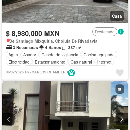
Casa
$ 8,980,000 MXN
Destacado
De Santiago Mixquitla, Cholula De Rivadavia
3 Recámaras
4 Baños
337 m²
Agua
Asador
Caseta de vigilancia
Cocina equipada
Electricidad
Estacionamiento
Gas natural
Internet
Jardín
Recámara con closet
Televisión por cable
06/07/2026 en - CARLOS CHAMBERS
Terraza
Wifi
Sin amueblar