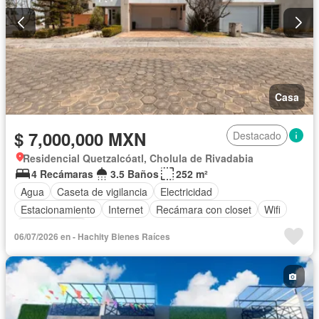
Casa
$ 7,000,000 MXN
Destacado
Residencial Quetzalcóatl, Cholula de Rivadabia
4 Recámaras
3.5 Baños
252 m²
Agua
Caseta de vigilancia
Electricidad
Estacionamiento
Internet
Recámara con closet
Wifi
Zonas verdes
06/07/2026 en - Hachity Bienes Raíces