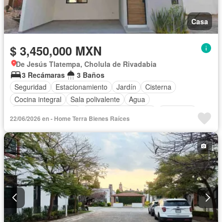
Casa
$ 3,450,000 MXN
De Jesús Tlatempa, Cholula de Rivadabia
3 Recámaras
3 Baños
Seguridad
Estacionamiento
Jardín
Cisterna
Cocina integral
Sala polivalente
Agua
Caseta de vigilancia
Recámara con closet
Despacho
22/06/2026 en - Home Terra Bienes Raíces
Azotea
Permite niños
Permite mascotas