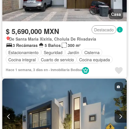
Casa
$ 5,690,000 MXN
Destacado
De Santa Maria Xixitla, Cholula De Rivadavia
3 Recámaras
5 Baños
300 m²
Estacionamiento
Seguridad
Jardín
Cisterna
Cocina integral
Cuarto de servicio
Cocina equipada
Internet
Terraza
Agua
Cuarto de Limpieza
Hace 1 semana, 3 días en - Inmobiliaria Bedisa
Electricidad
Cancha de tenis
Gas natural
Zonas verdes
Asador
Caseta de vigilancia
Recámara con closet
Vista panorámica
Azotea
Bodega
Televisión por cable
Despacho
Permite mascotas
Sin amueblar