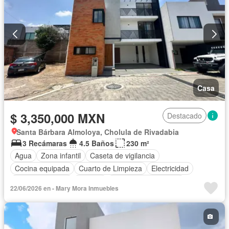
Casa
$ 3,350,000 MXN
Destacado
Santa Bárbara Almoloya, Cholula de Rivadabia
3 Recámaras
4.5 Baños
230 m²
Agua
Zona infantil
Caseta de vigilancia
Cocina equipada
Cuarto de Limpieza
Electricidad
Estacionamiento
Internet
Recámara con closet
22/06/2026 en - Mary Mora Inmuebles
Televisión por cable
Wifi
Zonas verdes