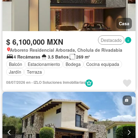
Casa
$ 6,100,000 MXN
Destacado
Arboreto Residencial Arborada, Cholula de Rivadabia
4 Recámaras
3.5 Baños
269 m²
Balcón
Estacionamiento
Bodega
Cocina equipada
Jardín
Terraza
08/07/2026 en - IZLO Soluciones Inmobiliarias