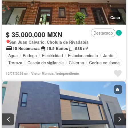
Casa
$ 35,000,000 MXN
Destacado
San Juan Calvario, Cholula de Rivadabia
15 Recámaras
15.5 Baños
588 m²
Agua
Bodega
Electricidad
Estacionamiento
Jardín
Terraza
Caseta de vigilancia
Cisterna
Cocina equipada
Cuarto de Limpieza
Cuarto de servicio
Vista panorámica
12/07/2026 en - Victor Montes / independiente
Completamente amueblado