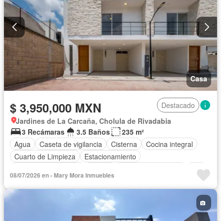
Casa
$ 3,950,000 MXN
Destacado
Jardines de La Carcaña, Cholula de Rivadabia
3 Recámaras
3.5 Baños
235 m²
Agua
Caseta de vigilancia
Cisterna
Cocina integral
Cuarto de Limpieza
Estacionamiento
Recámara con closet
Azotea
Televisión por cable
Wifi
08/07/2026 en - Mary Mora Inmuebles
Zonas verdes