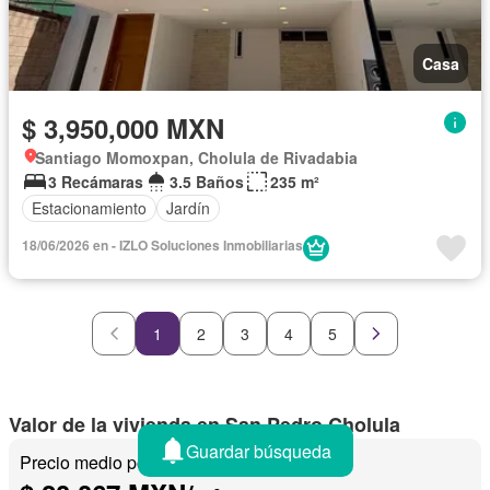
Casa
$ 3,950,000 MXN
Santiago Momoxpan, Cholula de Rivadabia
3 Recámaras
3.5 Baños
235 m²
Estacionamiento
Jardín
18/06/2026 en - IZLO Soluciones Inmobiliarias
1
2
3
4
5
Valor de la vivienda en San Pedro Cholula
Guardar búsqueda
Precio medio por m²