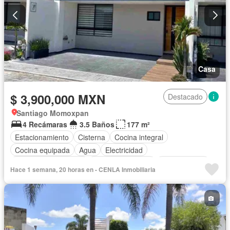
Casa
$ 3,900,000 MXN
Destacado
Santiago Momoxpan
4 Recámaras
3.5 Baños
177 m²
Estacionamiento
Cisterna
Cocina integral
Cocina equipada
Agua
Electricidad
Recámara con closet
Permite mascotas
Permite niños
Hace 1 semana, 20 horas en - CENLA Inmobiliaria
Sin amueblar