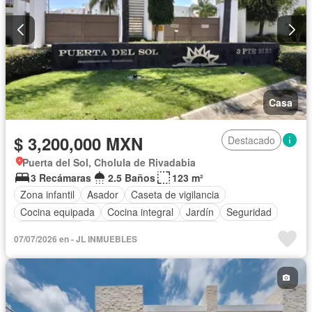
Casa
$ 3,200,000 MXN
Destacado
Puerta del Sol, Cholula de Rivadabia
3 Recámaras
2.5 Baños
123 m²
Zona infantil
Asador
Caseta de vigilancia
Cocina equipada
Cocina integral
Jardín
Seguridad
Zonas verdes
Completamente amueblado
07/07/2026 en - JL INMUEBLES