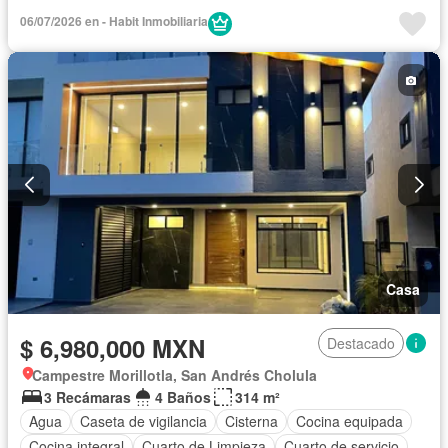
Acceso para personas con discapacidad
Cocina equipada
06/07/2026 en - Habit Inmobiliaria
Internet
Circuito cerrado de televisión
Televisión por cable
Recámara con closet
Zonas verdes
Caseta de vigilancia
Sin amueblar
Casa
$ 6,980,000 MXN
Destacado
Campestre Morillotla, San Andrés Cholula
3 Recámaras
4 Baños
314 m²
Agua
Caseta de vigilancia
Cisterna
Cocina equipada
Cocina integral
Cuarto de Limpieza
Cuarto de servicio