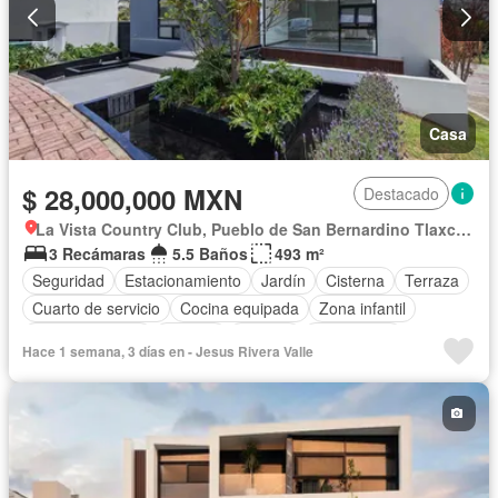
Casa
$ 28,000,000 MXN
Destacado
La Vista Country Club, Pueblo de San Bernardino Tlaxcalancingo
3 Recámaras
5.5 Baños
493 m²
Seguridad
Estacionamiento
Jardín
Cisterna
Terraza
Cuarto de servicio
Cocina equipada
Zona infantil
Sala polivalente
Internet
Bodega
Electricidad
Hace 1 semana, 3 días en - Jesus Rivera Valle
Aire acondicionado
Agua
Cuarto de Limpieza
Televisión por cable
Asador
Zonas verdes
Despacho
Recámara con closet
Caseta de vigilancia
Wifi
Conserje
Sin amueblar