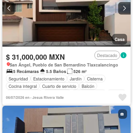
Casa
$ 31,000,000 MXN
Destacado
San Ángel, Pueblo de San Bernardino Tlaxcalancingo
5 Recámaras
5.5 Baños
526 m²
Seguridad
Estacionamiento
Jardín
Cisterna
Cocina integral
Cuarto de servicio
Balcón
Cocina equipada
Zona infantil
Sala polivalente
Internet
06/07/2026 en - Jesus Rivera Valle
Bodega
Electricidad
Circuito cerrado de televisión
Agua
Cuarto de Limpieza
Televisión por cable
Gas natural
Bodega
Zonas verdes
Despacho
Recámara con closet
Vista panorámica
Caseta de vigilancia
Conserje
Wifi