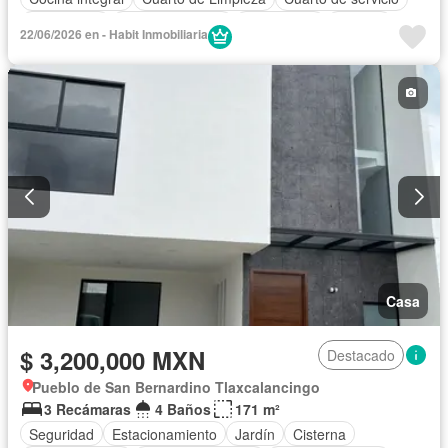
Electricidad
Estacionamiento
Gas natural
Internet
22/06/2026 en - Habit Inmobiliaria
Jardín
Recámara con closet
Seguridad
Wifi
Zonas verdes
Casa
$ 3,200,000 MXN
Destacado
Pueblo de San Bernardino Tlaxcalancingo
3 Recámaras
4 Baños
171 m²
Seguridad
Estacionamiento
Jardín
Cisterna