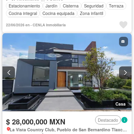
Estacionamiento
Jardín
Cisterna
Seguridad
Terraza
Cocina integral
Cocina equipada
Zona infantil
Sala polivalente
Electricidad
Gas natural
22/06/2026 en - CENLA Inmobiliaria
Recámara con closet
Caseta de vigilancia
Sin amueblar
Casa
$ 28,000,000 MXN
Destacado
La Vista Country Club, Pueblo de San Bernardino Tlaxcalancingo