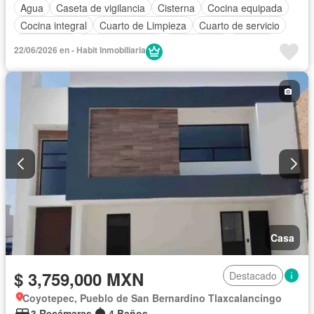
Agua
Caseta de vigilancia
Cisterna
Cocina equipada
Cocina integral
Cuarto de Limpieza
Cuarto de servicio
Electricidad
Estacionamiento
Gas natural
Internet
22/06/2026 en - Habit Inmobiliaria
Recámara con closet
Wifi
Zonas verdes
Casa
$ 3,759,000 MXN
Destacado
Coyotepec, Pueblo de San Bernardino Tlaxcalancingo
3 Recámaras
4 Baños