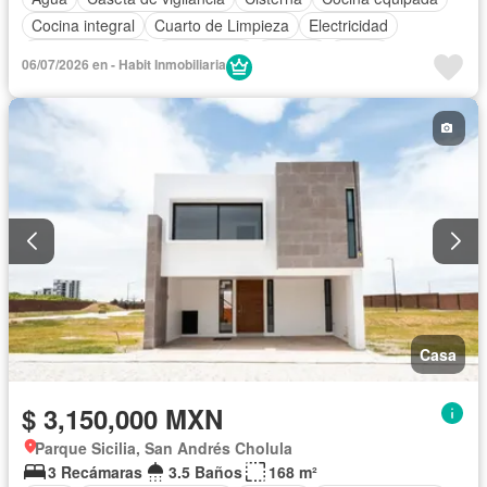
Cocina integral
Cuarto de Limpieza
Electricidad
Estacionamiento
Gas natural
Internet
Jardín
06/07/2026 en - Habit Inmobiliaria
Recámara con closet
Seguridad
Wifi
Sin amueblar
Casa
$ 3,150,000 MXN
Parque Sicilia, San Andrés Cholula
3 Recámaras
3.5 Baños
168 m²