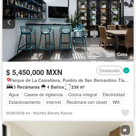
Casa
$ 5,450,000 MXN
Destacado
Parque de La Castellana, Pueblo de San Bernardino Tlaxcalancingo
3 Recámaras
4 Baños
239 m²
Agua
Caseta de vigilancia
Cocina integral
Electricidad
Estacionamiento
Internet
Recámara con closet
Wifi
05/06/2026 en - Hachity Bienes Raíces