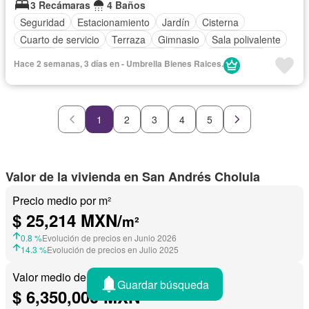
3 Recámaras
4 Baños
Seguridad
Estacionamiento
Jardín
Cisterna
Cuarto de servicio
Terraza
Gimnasio
Sala polivalente
Internet
Bodega
Electricidad
Agua
Gas natural
Hace 2 semanas, 3 días en - Umbrella Bienes Raices.
Zonas verdes
Recámara con closet
Caseta de vigilancia
Wifi
Sin amueblar
1
2
3
4
5
Valor de la vivienda en San Andrés Cholula
Precio medio por m²
$ 25,214 MXN/
m²
0.8 %
Evolución de precios en Junio 2026
14.3 %
Evolución de precios en Julio 2025
Valor medio de una vivienda
Guardar búsqueda
$ 6,350,000 MXN