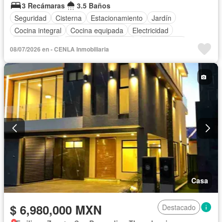
3 Recámaras
3.5 Baños
Seguridad
Cisterna
Estacionamiento
Jardín
Cocina integral
Cocina equipada
Electricidad
Zonas verdes
Recámara con closet
Sin amueblar
08/07/2026 en - CENLA Inmobiliaria
Casa
$ 6,980,000 MXN
Destacado