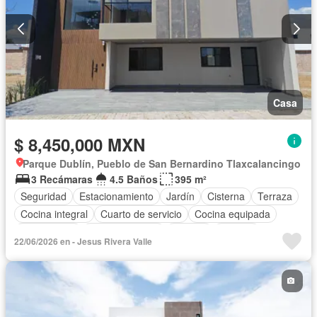
Completamente amueblado
Casa
$ 8,450,000 MXN
Parque Dublín, Pueblo de San Bernardino Tlaxcalancingo
3 Recámaras
4.5 Baños
395 m²
Seguridad
Estacionamiento
Jardín
Cisterna
Terraza
Cocina integral
Cuarto de servicio
Cocina equipada
Zona infantil
Sala polivalente
Internet
Bodega
22/06/2026 en - Jesus Rivera Valle
Electricidad
Azotea
Jacuzzi
Agua
Cuarto de Limpieza
Televisión por cable
Asador
Zonas verdes
Despacho
Vista panorámica
Recámara con closet
Caseta de vigilancia
Conserje