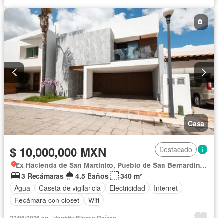
Casa
$ 10,000,000 MXN
Destacado
Ex Hacienda de San Martinito, Pueblo de San Bernardino Tlaxcalancingo
3 Recámaras
4.5 Baños
340 m²
Agua
Caseta de vigilancia
Electricidad
Internet
Recámara con closet
Wifi
22/06/2026 en - Hachity Bienes Raíces