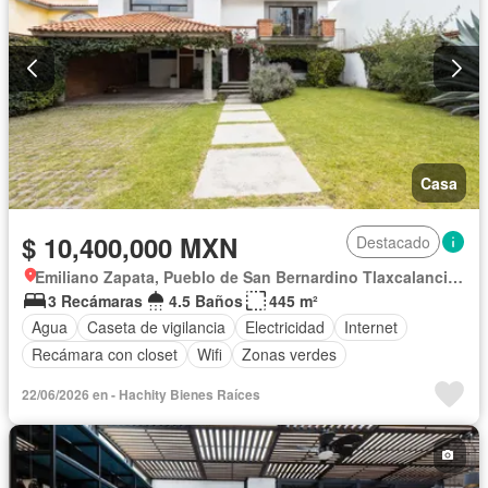
Casa
$ 10,400,000 MXN
Destacado
Emiliano Zapata, Pueblo de San Bernardino Tlaxcalancingo
3 Recámaras
4.5 Baños
445 m²
Agua
Caseta de vigilancia
Electricidad
Internet
Recámara con closet
Wifi
Zonas verdes
22/06/2026 en - Hachity Bienes Raíces