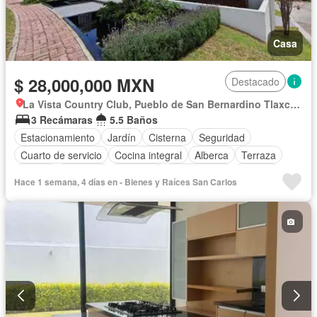
Casa
$ 28,000,000 MXN
Destacado
La Vista Country Club, Pueblo de San Bernardino Tlaxcalancingo
3 Recámaras
5.5 Baños
Estacionamiento
Jardín
Cisterna
Seguridad
Cuarto de servicio
Cocina integral
Alberca
Terraza
Balcón
Elevador
Gimnasio
Zona infantil
Internet
Hace 1 semana, 4 días en - Bienes y Raíces San Carlos
Acceso para personas con discapacidad
Sala polivalente
Circuito cerrado de televisión
Aire acondicionado
Bodega
Electricidad
Cocina equipada
Cuarto de Limpieza
Azotea
Agua
Calefacción
Televisión por cable
Jacuzzi
Cancha de tenis
Gas natural
Zonas verdes
Bodega
Asador
Chimenea
Recámara con closet
Despacho
Vista panorámica
Conserje
Sauna
Wifi
Caseta de vigilancia
Permite mascotas
Permite niños