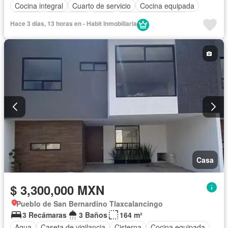
Cocina integral
Cuarto de servicio
Cocina equipada
Internet
Electricidad
Agua
Cuarto de Limpieza
Hace 3 días, 13 horas en - Habit Inmobiliaria
Televisión por cable
Recámara con closet
Casa
$ 3,300,000 MXN
Pueblo de San Bernardino Tlaxcalancingo
3 Recámaras
3 Baños
164 m²
Agua
Caseta de vigilancia
Cisterna
Cocina equipada