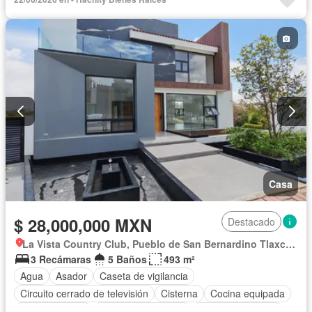
Casa
$ 28,000,000 MXN
Destacado
La Vista Country Club, Pueblo de San Bernardino Tlaxcalancingo
3 Recámaras
5 Baños
493 m²
Agua
Asador
Caseta de vigilancia
Circuito cerrado de televisión
Cisterna
Cocina equipada
Cocina integral
Cuarto de Limpieza
Cuarto de servicio