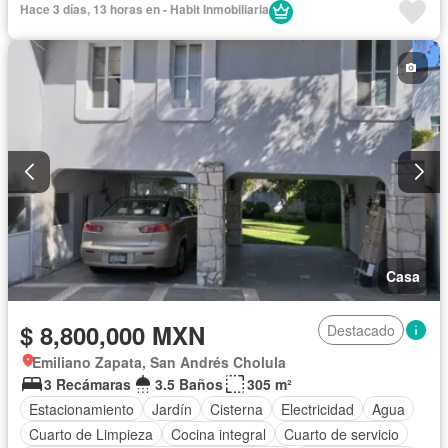
Hace 3 días, 13 horas en - Habit Inmobiliaria
Electricidad
Estacionamiento
Gas natural
Internet
Jardín
Recámara con closet
Azotea
Sala polivalente
Seguridad
Terraza
Wifi
Sin amueblar
Casa
$ 8,800,000 MXN
Destacado
Emiliano Zapata, San Andrés Cholula
3 Recámaras
3.5 Baños
305 m²
Estacionamiento
Jardín
Cisterna
Electricidad
Agua
Cuarto de Limpieza
Cocina integral
Cuarto de servicio