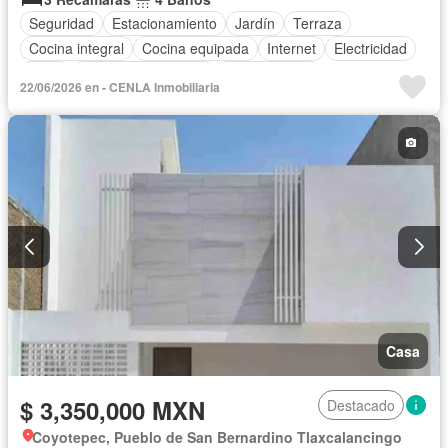
Seguridad
Estacionamiento
Jardín
Terraza
Cocina integral
Cocina equipada
Internet
Electricidad
Agua
Caseta de vigilancia
Zonas verdes
22/06/2026 en - CENLA Inmobiliaria
Permite mascotas
Permite niños
Sin amueblar
Casa
$ 3,350,000 MXN
Destacado
Coyotepec, Pueblo de San Bernardino Tlaxcalancingo