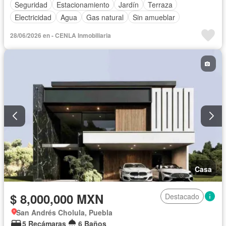
Seguridad
Estacionamiento
Jardín
Terraza
Electricidad
Agua
Gas natural
Sin amueblar
28/06/2026 en - CENLA Inmobiliaria
Casa
$ 8,000,000 MXN
Destacado
San Andrés Cholula, Puebla
5 Recámaras
6 Baños