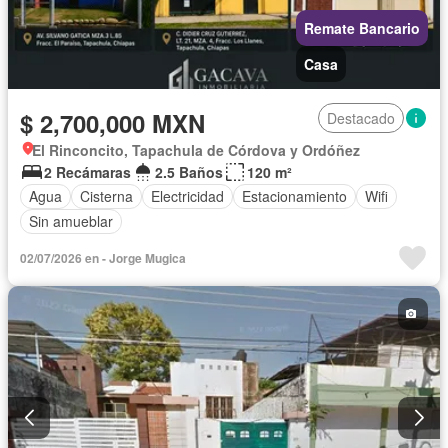
Remate Bancario
Casa
$ 2,700,000 MXN
Destacado
El Rinconcito, Tapachula de Córdova y Ordóñez
2 Recámaras
2.5 Baños
120 m²
Agua
Cisterna
Electricidad
Estacionamiento
Wifi
Sin amueblar
02/07/2026 en - Jorge Mugica