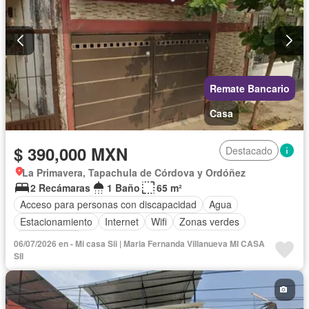
Remate Bancario
Casa
$ 390,000 MXN
Destacado
La Primavera, Tapachula de Córdova y Ordóñez
2 Recámaras
1 Baño
65 m²
Acceso para personas con discapacidad
Agua
Estacionamiento
Internet
Wifi
Zonas verdes
Sin amueblar
06/07/2026 en - Mi casa Sii | Maria Fernanda Villanueva MI CASA
SII