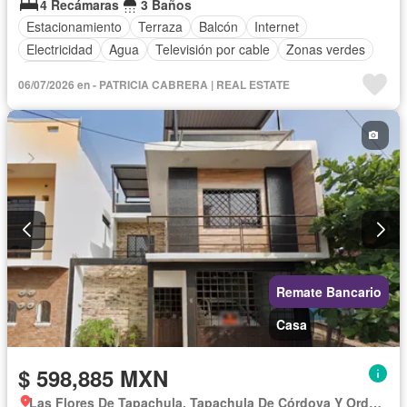
4 Recámaras
3 Baños
Estacionamiento
Terraza
Balcón
Internet
Electricidad
Agua
Televisión por cable
Zonas verdes
Sin amueblar
06/07/2026 en - PATRICIA CABRERA | REAL ESTATE
Remate Bancario
Casa
$ 598,885 MXN
Las Flores De Tapachula, Tapachula De Córdova Y Ordóñez