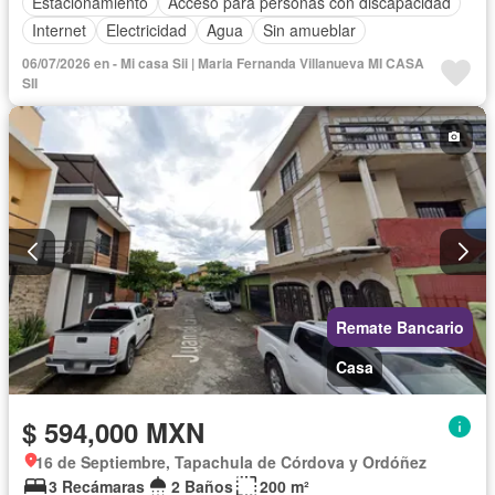
Estacionamiento
Acceso para personas con discapacidad
Internet
Electricidad
Agua
Sin amueblar
06/07/2026 en - Mi casa Sii | Maria Fernanda Villanueva MI CASA
SII
Remate Bancario
Casa
$ 594,000 MXN
16 de Septiembre, Tapachula de Córdova y Ordóñez
3 Recámaras
2 Baños
200 m²