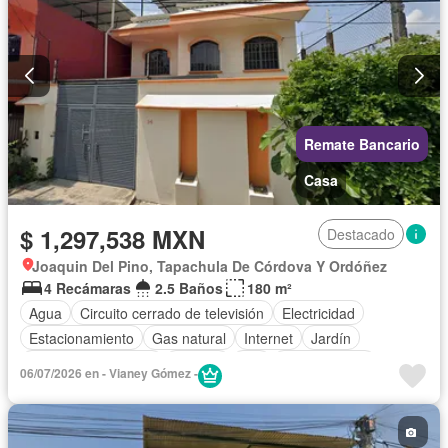
Remate Bancario
Casa
$ 1,297,538 MXN
Destacado
Joaquin Del Pino, Tapachula De Córdova Y Ordóñez
4 Recámaras
2.5 Baños
180 m²
Agua
Circuito cerrado de televisión
Electricidad
Estacionamiento
Gas natural
Internet
Jardín
Televisión por cable
Terraza
Wifi
Zonas verdes
06/07/2026 en - Vianey Gómez -
Sin amueblar