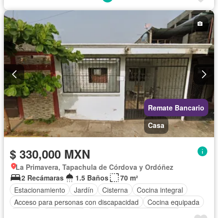
Zonas verdes
Sin amueblar
Remate Bancario
Casa
$ 330,000 MXN
La Primavera, Tapachula de Córdova y Ordóñez
2 Recámaras
1.5 Baños
70 m²
Estacionamiento
Jardín
Cisterna
Cocina integral
Acceso para personas con discapacidad
Cocina equipada
Internet
Electricidad
Agua
Televisión por cable