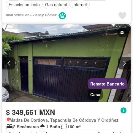
Estacionamiento
Gas natural
Internet
Televisión por cable
Wifi
Sin amueblar
08/07/2026 en - Vianey Gómez -
Remate Bancario
Casa
$ 349,661 MXN
Matias De Cordova, Tapachula De Córdova Y Ordóñez
2 Recámaras
1 Baño
160 m²