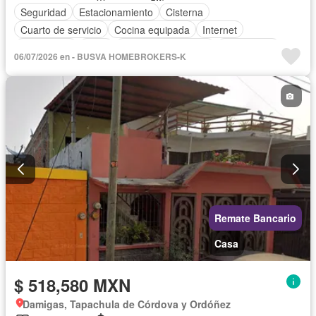
Seguridad
Estacionamiento
Cisterna
Cuarto de servicio
Cocina equipada
Internet
Electricidad
Agua
Televisión por cable
Gas natural
06/07/2026 en - BUSVA HOMEBROKERS-K
Sin amueblar
Remate Bancario
Casa
$ 518,580 MXN
Damigas, Tapachula de Córdova y Ordóñez