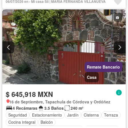
06/07/2026 en - Mi casa Sii | MARIA FERNANDA VILLANUEVA
Zonas verdes
Vista panorámica
Recámara con closet
Sin amueblar
Remate Bancario
Casa
$ 645,918 MXN
16 de Septiembre, Tapachula de Córdova y Ordóñez
4 Recámaras
3.5 Baños
240 m²
Seguridad
Estacionamiento
Jardín
Cisterna
Terraza
Cocina integral
Balcón