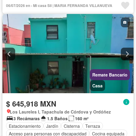
Acceso para personas con discapacidad
Cocina equipada
06/07/2026 en - Mi casa Sii | MARIA FERNANDA VILLANUEVA
Internet
Electricidad
Agua
Cuarto de Limpieza
Televisión por cable
Zonas verdes
Vista panorámica
Recámara con closet
Sin amueblar
Remate Bancario
Casa
$ 645,918 MXN
Los Laureles I, Tapachula de Córdova y Ordóñez
3 Recámaras
1.5 Baños
160 m²
Estacionamiento
Jardín
Cisterna
Terraza
Acceso para personas con discapacidad
Cocina equipada