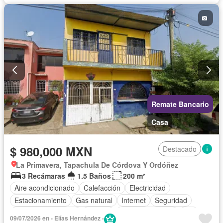
Remate Bancario
Casa
$ 980,000 MXN
Destacado
La Primavera, Tapachula De Córdova Y Ordóñez
3 Recámaras
1.5 Baños
200 m²
Aire acondicionado
Calefacción
Electricidad
Estacionamiento
Gas natural
Internet
Seguridad
Televisión por cable
Terraza
Vista panorámica
Wifi
09/07/2026 en - Elías Hernández -