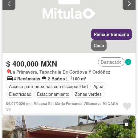
Remate Bancario
Casa
$ 400,000 MXN
Destacado
La Primavera, Tapachula De Córdova Y Ordóñez
4 Recámaras
2 Baños
160 m²
Acceso para personas con discapacidad
Agua
Electricidad
Estacionamiento
Zonas verdes
Sin amueblar
06/07/2026 en - Mi casa Sii | Maria Fernanda Villanueva MI CASA
SII