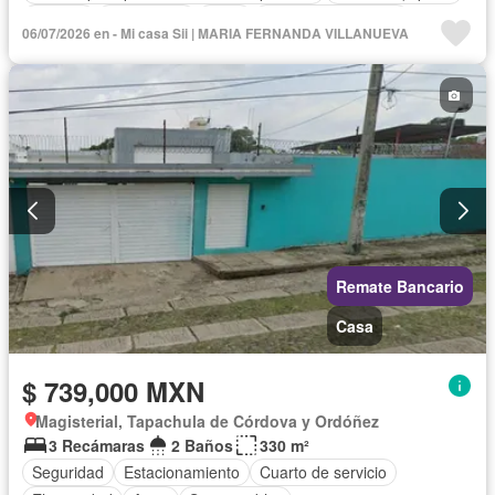
Internet
Electricidad
Agua
Cuarto de Limpieza
06/07/2026 en - Mi casa Sii | MARIA FERNANDA VILLANUEVA
Televisión por cable
Zonas verdes
Vista panorámica
Recámara con closet
Remate Bancario
Casa
$ 739,000 MXN
Magisterial, Tapachula de Córdova y Ordóñez
3 Recámaras
2 Baños
330 m²
Seguridad
Estacionamiento
Cuarto de servicio