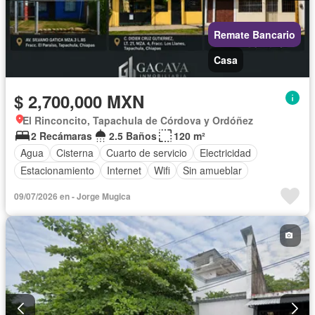
Remate Bancario
Casa
$ 2,700,000 MXN
El Rinconcito, Tapachula de Córdova y Ordóñez
2 Recámaras
2.5 Baños
120 m²
Agua
Cisterna
Cuarto de servicio
Electricidad
Estacionamiento
Internet
Wifi
Sin amueblar
09/07/2026 en - Jorge Mugica