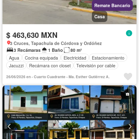
Remate Bancario
Casa
$ 463,630 MXN
3 Cruces, Tapachula de Córdova y Ordóñez
3 Recámaras
1 Baño
80 m²
Agua
Cocina equipada
Electricidad
Estacionamiento
Jacuzzi
Recámara con closet
Televisión por cable
26/06/2026 en - Cuarto Cuadrante - Ma. Esther Gutiérrez A.