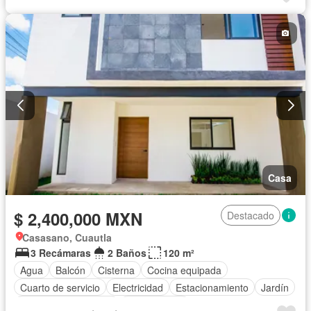
Terraza
Sin amueblar
Casa
$ 2,400,000 MXN
Destacado
Casasano, Cuautla
3 Recámaras
2 Baños
120 m²
Agua
Balcón
Cisterna
Cocina equipada
Cuarto de servicio
Electricidad
Estacionamiento
Jardín
Recámara con closet
Sin amueblar