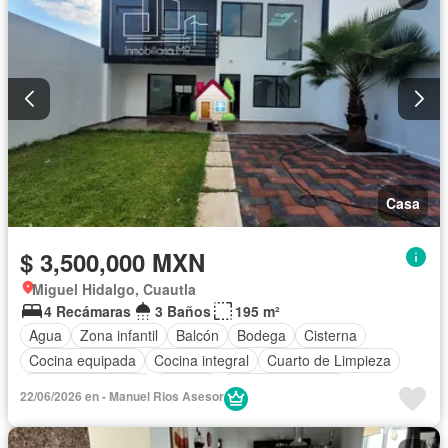
Casa
$ 3,500,000 MXN
Miguel Hidalgo, Cuautla
4 Recámaras
3 Baños
195 m²
Agua
Zona infantil
Balcón
Bodega
Cisterna
Cocina equipada
Cocina integral
Cuarto de Limpieza
Cuarto de servicio
Terraza
Vista panorámica
22/06/2026 en - Manuel Rios Asesor
Zonas verdes