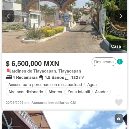
Terraza
Wifi
Zonas verdes
Casa
$ 6,500,000 MXN
Destacado
Jardines de Tlayacapan, Tlayacapan
4 Recámaras
4.5 Baños
182 m²
Acceso para personas con discapacidad
Agua
Aire acondicionado
Alberca
Zona infantil
Asador
Balcón
Bodega
Circuito cerrado de televisión
Cisterna
22/06/2026 en - Asesores Inmobiliarios CM
Cocina integral
Cuarto de Limpieza
Cuarto de servicio
Electricidad
Estacionamiento
Gas natural
Gimnasio
Internet
Jardín
Despacho
Recámara con closet
Terraza
Vista panorámica
Wifi