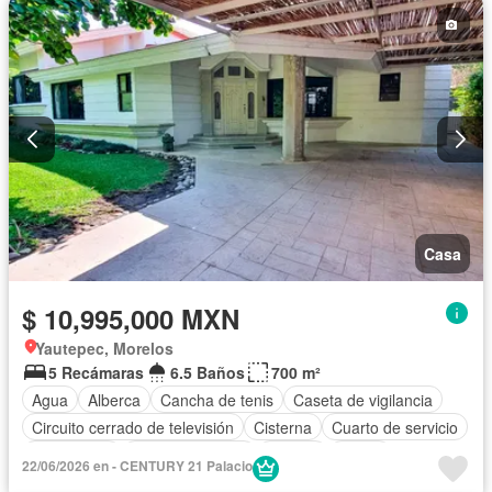
Casa
$ 10,995,000 MXN
Yautepec, Morelos
5 Recámaras
6.5 Baños
700 m²
Agua
Alberca
Cancha de tenis
Caseta de vigilancia
Circuito cerrado de televisión
Cisterna
Cuarto de servicio
Electricidad
Estacionamiento
Jacuzzi
Jardín
22/06/2026 en - CENTURY 21 Palacio
Seguridad
Wifi
Zonas verdes