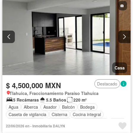
Casa
$ 4,500,000 MXN
Destacado
Tlahuica, Fraccionamiento Paraíso Tlahuica
5 Recámaras
5.5 Baños
220 m²
Agua
Alberca
Asador
Balcón
Bodega
Caseta de vigilancia
Cisterna
Cocina integral
Cuarto de servicio
Electricidad
Estacionamiento
Jardín
22/06/2026 en - Inmobiliaria DALYN
Recámara con closet
Sin amueblar