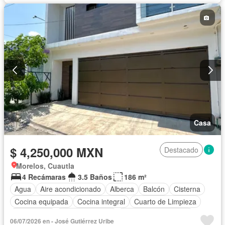
Casa
$ 4,250,000 MXN
Destacado
Morelos, Cuautla
4 Recámaras
3.5 Baños
186 m²
Agua
Aire acondicionado
Alberca
Balcón
Cisterna
Cocina equipada
Cocina integral
Cuarto de Limpieza
Electricidad
Estacionamiento
Recámara con closet
06/07/2026 en - José Gutiérrez Uribe