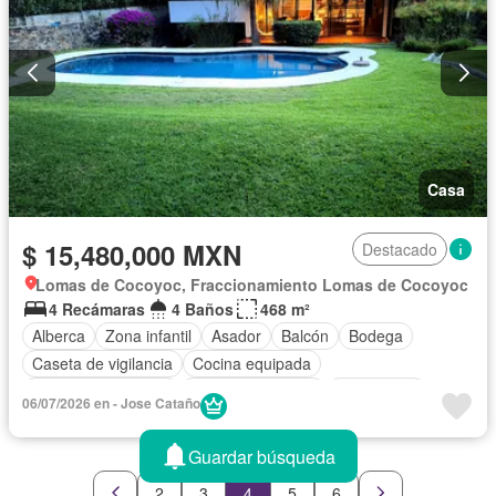
Casa
$ 15,480,000 MXN
Destacado
Lomas de Cocoyoc, Fraccionamiento Lomas de Cocoyoc
4 Recámaras
4 Baños
468 m²
Alberca
Zona infantil
Asador
Balcón
Bodega
Caseta de vigilancia
Cocina equipada
Cuarto de Limpieza
Cuarto de servicio
Electricidad
06/07/2026 en - Jose Cataño
Estacionamiento
Jardín
Recámara con closet
Seguridad
Terraza
Zonas verdes
Guardar búsqueda
2
3
4
5
6