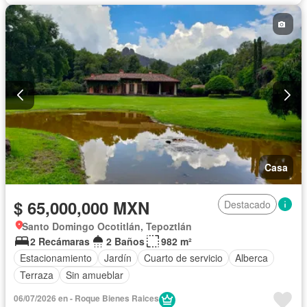
Casa
$ 65,000,000 MXN
Destacado
Santo Domingo Ocotitlán, Tepoztlán
2 Recámaras
2 Baños
982 m²
Estacionamiento
Jardín
Cuarto de servicio
Alberca
Terraza
Sin amueblar
06/07/2026 en - Roque Bienes Raices