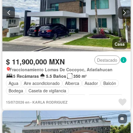
Casa
$ 11,900,000 MXN
Destacado
Fraccionamiento Lomas De Cocoyoc, Atlatlahucan
5 Recámaras
5.5 Baños
350 m²
Agua
Aire acondicionado
Alberca
Asador
Balcón
Bodega
Caseta de vigilancia
Circuito cerrado de televisión
Cisterna
Cocina equipada
15/07/2026 en - KARLA RODRIGUEZ
Cocina integral
Cuarto de Limpieza
Cuarto de servicio
Electricidad
Estacionamiento
Gas natural
Internet
Jardín
Despacho
Recámara con closet
Sala polivalente
Seguridad
Televisión por cable