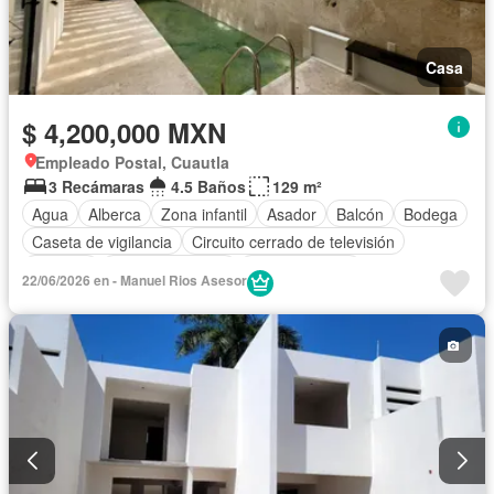
Casa
$ 4,200,000 MXN
Empleado Postal, Cuautla
3 Recámaras
4.5 Baños
129 m²
Agua
Alberca
Zona infantil
Asador
Balcón
Bodega
Caseta de vigilancia
Circuito cerrado de televisión
Cisterna
Cocina equipada
Cocina integral
22/06/2026 en - Manuel Rios Asesor
Cuarto de Limpieza
Cuarto de servicio
Estacionamiento
Sala polivalente
Seguridad
Terraza