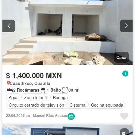
Casa
$ 1,400,000 MXN
Cuautlixco, Cuautla
2 Recámaras
1 Baño
80 m²
Agua
Zona infantil
Bodega
Circuito cerrado de televisión
Cisterna
Cocina equipada
Cocina integral
Cuarto de Limpieza
Cuarto de servicio
22/06/2026 en - Manuel Rios Asesor
Estacionamiento
Seguridad
Vista panorámica
Zonas verdes