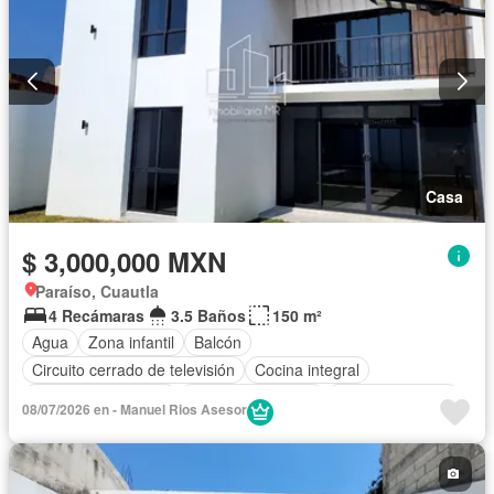
Casa
$ 3,000,000 MXN
Paraíso, Cuautla
4 Recámaras
3.5 Baños
150 m²
Agua
Zona infantil
Balcón
Circuito cerrado de televisión
Cocina integral
Cuarto de Limpieza
Cuarto de servicio
Estacionamiento
08/07/2026 en - Manuel Rios Asesor
Despacho
Terraza
Vista panorámica
Zonas verdes