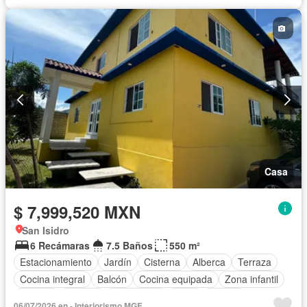
Casa
$ 7,999,520 MXN
San Isidro
6 Recámaras
7.5 Baños
550 m²
Estacionamiento
Jardín
Cisterna
Alberca
Terraza
Cocina integral
Balcón
Cocina equipada
Zona infantil
Internet
Bodega
Electricidad
Agua
Asador
06/07/2026 en - Interiorismo MGE