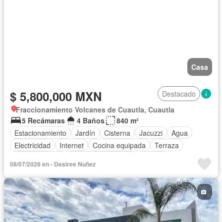
Casa
$ 5,800,000 MXN
Destacado
Fraccionamiento Volcanes de Cuautla, Cuautla
5 Recámaras
4 Baños
840 m²
Estacionamiento
Jardín
Cisterna
Jacuzzi
Agua
Electricidad
Internet
Cocina equipada
Terraza
Cocina integral
Televisión por cable
Asador
08/07/2026 en - Desiree Nuñez
Zonas verdes
Vista panorámica
Recámara con closet
Chimenea
Cuarto de servicio
Sin amueblar