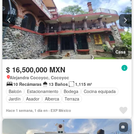
Completamente amueblado
Casa
$ 16,500,000 MXN
Alejandra Cocoyoc, Cocoyoc
10 Recámaras
13 Baños
1,115 m²
Balcón
Estacionamiento
Bodega
Cocina equipada
Jardín
Asador
Alberca
Terraza
Completamente amueblado
Hace 1 semana, 1 día en - EXP México