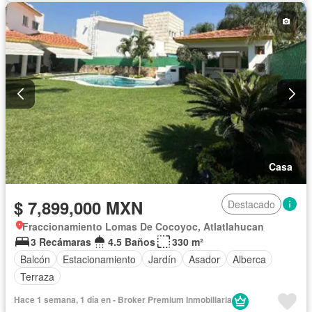
Casa
$ 7,899,000 MXN
Destacado
Fraccionamiento Lomas De Cocoyoc, Atlatlahucan
3 Recámaras
4.5 Baños
330 m²
Balcón
Estacionamiento
Jardín
Asador
Alberca
Terraza
Hace 1 semana, 1 día en - Broker Premium Inmobiliaria