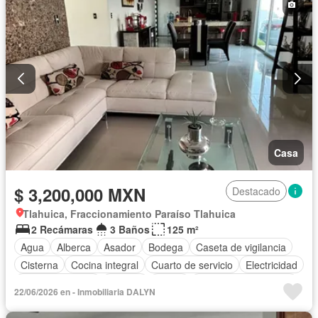
Casa
$ 3,200,000 MXN
Destacado
Tlahuica, Fraccionamiento Paraíso Tlahuica
2 Recámaras
3 Baños
125 m²
Agua
Alberca
Asador
Bodega
Caseta de vigilancia
Cisterna
Cocina integral
Cuarto de servicio
Electricidad
Estacionamiento
Internet
Jardín
Recámara con closet
22/06/2026 en - Inmobiliaria DALYN
Sin amueblar