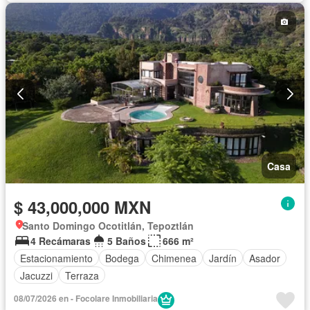
Casa
$ 43,000,000 MXN
Santo Domingo Ocotitlán, Tepoztlán
4 Recámaras
5 Baños
666 m²
Estacionamiento
Bodega
Chimenea
Jardín
Asador
Jacuzzi
Terraza
08/07/2026 en - Focolare Inmobiliaria