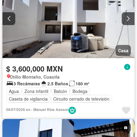
Casa
$ 3,600,000 MXN
Otilio Montaño, Cuautla
3 Recámaras
2.5 Baños
180 m²
Agua
Zona infantil
Balcón
Bodega
Caseta de vigilancia
Circuito cerrado de televisión
Cisterna
Cocina equipada
Cocina integral
06/07/2026 en - Manuel Rios Asesor
Cuarto de Limpieza
Cuarto de servicio
Estacionamiento
Gas natural
Jardín
Despacho
Seguridad
Vista panorámica
Zonas verdes
Sin amueblar