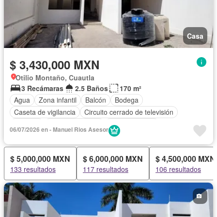
Casa
$ 3,430,000 MXN
Otilio Montaño, Cuautla
3 Recámaras
2.5 Baños
170 m²
Agua
Zona infantil
Balcón
Bodega
Caseta de vigilancia
Circuito cerrado de televisión
Cisterna
Cocina equipada
Cocina integral
06/07/2026 en - Manuel Rios Asesor
Cuarto de Limpieza
Cuarto de servicio
Estacionamiento
Jardín
Seguridad
Sin amueblar
$ 5,000,000 MXN
$ 6,000,000 MXN
$ 4,500,000 MXN
133 resultados
117 resultados
106 resultados