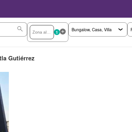
1
tla Gutiérrez