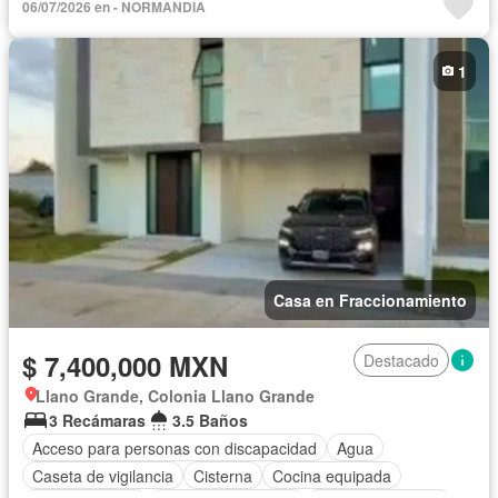
06/07/2026 en - NORMANDIA
Recámara con closet
Azotea
Seguridad
Vista panorámica
Zonas verdes
1
Casa en Fraccionamiento
$ 7,400,000 MXN
Destacado
Llano Grande, Colonia Llano Grande
3 Recámaras
3.5 Baños
Acceso para personas con discapacidad
Agua
Caseta de vigilancia
Cisterna
Cocina equipada