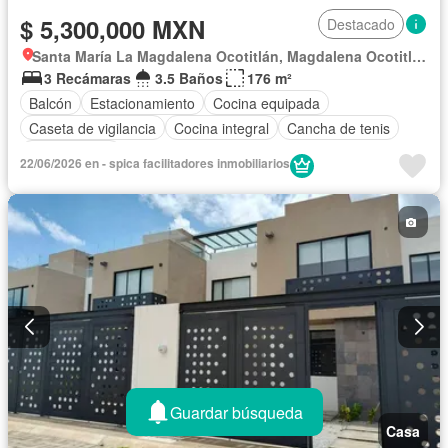
$ 5,300,000 MXN
Destacado
Santa María La Magdalena Ocotitlán, Magdalena Ocotitlán
3 Recámaras
3.5 Baños
176 m²
Balcón
Estacionamiento
Cocina equipada
Caseta de vigilancia
Cocina integral
Cancha de tenis
Sin amueblar
22/06/2026 en - spica facilitadores inmobiliarios
Guardar búsqueda
Casa