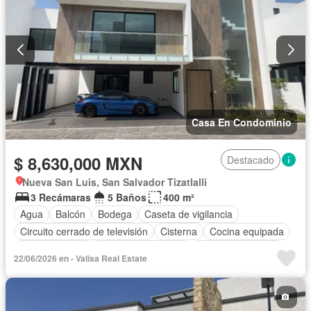
Terraza
Wifi
Zonas verdes
Sin amueblar
Casa En Condominio
$ 8,630,000 MXN
Destacado
Nueva San Luis, San Salvador Tizatlalli
3 Recámaras
5 Baños
400 m²
Agua
Balcón
Bodega
Caseta de vigilancia
Circuito cerrado de televisión
Cisterna
Cocina equipada
Cocina integral
Cuarto de Limpieza
Cuarto de servicio
22/06/2026 en - Valisa Real Estate
Electricidad
Estacionamiento
Gas natural
Internet
Jardín
Despacho
Recámara con closet
Azotea
Seguridad
Televisión por cable
Wifi
Zonas verdes