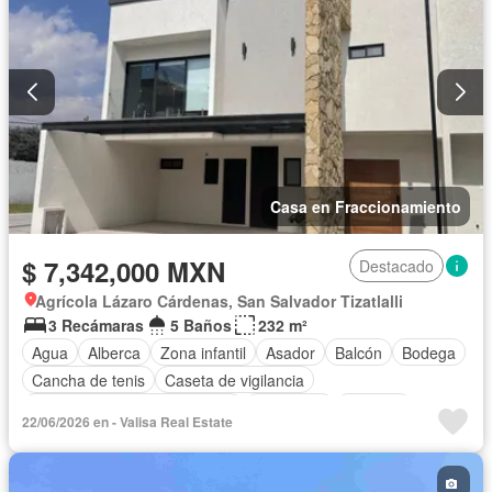
Sin amueblar
Casa en Fraccionamiento
$ 7,342,000 MXN
Destacado
Agrícola Lázaro Cárdenas, San Salvador Tizatlalli
3 Recámaras
5 Baños
232 m²
Agua
Alberca
Zona infantil
Asador
Balcón
Bodega
Cancha de tenis
Caseta de vigilancia
Circuito cerrado de televisión
Chimenea
Cisterna
22/06/2026 en - Valisa Real Estate
Cocina equipada
Cocina integral
Cuarto de Limpieza
Cuarto de servicio
Electricidad
Estacionamiento
Gas natural
Gimnasio
Internet
Jardín
Despacho