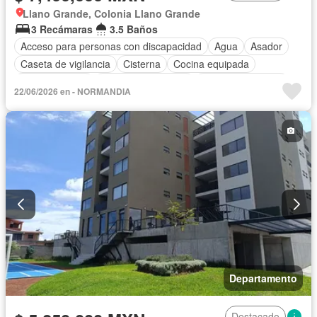
Llano Grande, Colonia Llano Grande
3 Recámaras
3.5 Baños
Acceso para personas con discapacidad
Agua
Asador
Caseta de vigilancia
Cisterna
Cocina equipada
Cocina integral
Cuarto de Limpieza
Cuarto de servicio
22/06/2026 en - NORMANDIA
Electricidad
Estacionamiento
Jardín
Recámara con closet
Seguridad
Zonas verdes
Departamento
Destacado