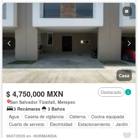
Zonas verdes
Casa
$ 4,750,000 MXN
Destacado
San Salvador Tizatlali, Metepec
3 Recámaras
3 Baños
Agua
Caseta de vigilancia
Cisterna
Cocina equipada
Cuarto de servicio
Electricidad
Estacionamiento
Jardín
Recámara con closet
Azotea
Seguridad
Terraza
06/07/2026 en - NORMANDIA