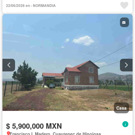
Cocina integral
Cuarto de Limpieza
Cuarto de servicio
22/06/2026 en - NORMANDIA
Electricidad
Estacionamiento
Jardín
Recámara con closet
Seguridad
Zonas verdes
Sin amueblar
Casa
$ 5,900,000 MXN
Francisco I. Madero, Cuautepec de Hinojosa