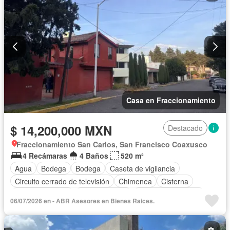
Casa en Fraccionamiento
$ 14,200,000 MXN
Destacado
Fraccionamiento San Carlos, San Francisco Coaxusco
4 Recámaras
4 Baños
520 m²
Agua
Bodega
Bodega
Caseta de vigilancia
Circuito cerrado de televisión
Chimenea
Cisterna
Cocina equipada
Cocina integral
Cuarto de Limpieza
06/07/2026 en - ABR Asesores en Bienes Raices.
Cuarto de servicio
Electricidad
Estacionamiento
Internet
Jardín
Despacho
Recámara con closet