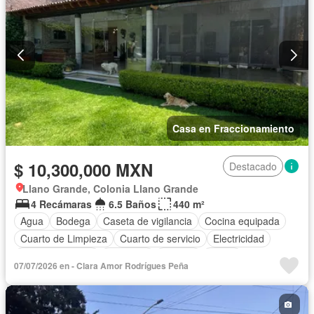
Casa en Fraccionamiento
$ 10,300,000 MXN
Destacado
Llano Grande, Colonia Llano Grande
4 Recámaras
6.5 Baños
440 m²
Agua
Bodega
Caseta de vigilancia
Cocina equipada
Cuarto de Limpieza
Cuarto de servicio
Electricidad
Estacionamiento
Gimnasio
Internet
Jardín
07/07/2026 en - Clara Amor Rodrígues Peña
Recámara con closet
Sala polivalente
Terraza
Wifi
Zonas verdes
Sin amueblar