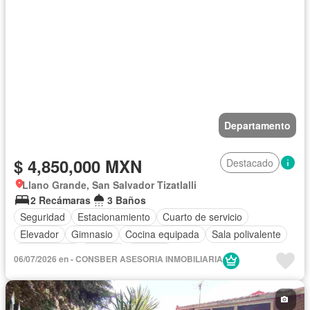
Departamento
$ 4,850,000 MXN
Destacado
Llano Grande, San Salvador Tizatlalli
2 Recámaras
3 Baños
Seguridad
Estacionamiento
Cuarto de servicio
Elevador
Gimnasio
Cocina equipada
Sala polivalente
Zona infantil
Internet
Bodega
06/07/2026 en - CONSBER ASESORIA INMOBILIARIA
Circuito cerrado de televisión
Electricidad
Agua
Gas natural
Televisión por cable
Despacho
Vista panorámica
Caseta de vigilancia
Sin amueblar