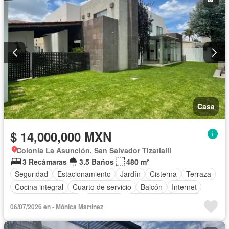
Sala polivalente
Seguridad
Televisión por cable
Terraza
Wifi
Zonas verdes
Sin amueblar
Casa
$ 14,000,000 MXN
Colonia La Asunción, San Salvador Tizatlalli
3 Recámaras
3.5 Baños
480 m²
Seguridad
Estacionamiento
Jardín
Cisterna
Terraza
Cocina integral
Cuarto de servicio
Balcón
Internet
Cuarto de Limpieza
Chimenea
Recámara con closet
06/07/2026 en - Mónica Martínez
Sin amueblar