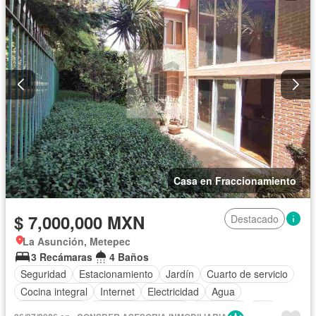
Casa en Fraccionamiento
$ 7,000,000 MXN
Destacado
La Asunción, Metepec
3 Recámaras
4 Baños
Seguridad
Estacionamiento
Jardín
Cuarto de servicio
Cocina integral
Internet
Electricidad
Agua
Zonas verdes
Caseta de vigilancia
Despacho
Wifi