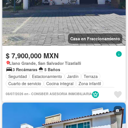
Casa en Fraccionamiento
$ 7,900,000 MXN
Llano Grande, San Salvador Tizatlalli
3 Recámaras
5 Baños
Seguridad
Estacionamiento
Jardín
Terraza
Cuarto de servicio
Cocina integral
Zona infantil
Sala polivalente
Internet
Circuito cerrado de televisión
08/07/2026 en - CONSBER ASESORIA INMOBILIARIA
Electricidad
Agua
Cuarto de Limpieza
Gas natural
Caseta de vigilancia
Gimnasio
Televisión por cable
Sin amueblar