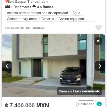
San Gaspar Tlahuelilpan
3 Recámaras
3.5 Baños
Acceso para personas con discapacidad
Agua
Caseta de vigilancia
Cisterna
Cocina equipada
Cocina integral
Cuarto de Limpieza
Cuarto de servicio
22/06/2026 en - NORMANDIA
Electricidad
Estacionamiento
Jardín
Recámara con closet
Seguridad
Zonas verdes
Casa en Fraccionamiento
$ 7,400,000 MXN
Destacado