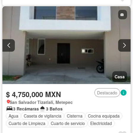
Vista panorámica
Zonas verdes
Casa
$ 4,750,000 MXN
Destacado
San Salvador Tizatlali, Metepec
3 Recámaras
3 Baños
Agua
Caseta de vigilancia
Cisterna
Cocina equipada
Cuarto de Limpieza
Cuarto de servicio
Electricidad
Estacionamiento
Jardín
Despacho