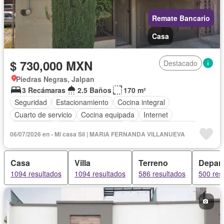
Remate Bancario
Casa
$ 730,000 MXN
Destacado
Piedras Negras, Jalpan
3 Recámaras
2.5 Baños
170 m²
Seguridad
Estacionamiento
Cocina integral
Cuarto de servicio
Cocina equipada
Internet
Electricidad
Cuarto de Limpieza
Televisión por cable
06/07/2026 en - Mi casa Sii | MARIA FERNANDA VILLANUEVA
Recámara con closet
Sin amueblar
Casa
Villa
Terreno
Depar
1094 resultados
1094 resultados
586 resultados
500 res