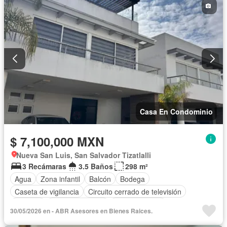
Casa En Condominio
$ 7,100,000 MXN
Nueva San Luis, San Salvador Tizatlalli
3 Recámaras
3.5 Baños
298 m²
Agua
Zona infantil
Balcón
Bodega
Caseta de vigilancia
Circuito cerrado de televisión
Cisterna
Cocina equipada
Cocina integral
30/05/2026 en - ABR Asesores en Bienes Raices.
Cuarto de Limpieza
Electricidad
Estacionamiento