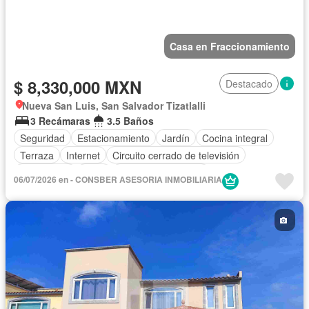
Casa en Fraccionamiento
$ 8,330,000 MXN
Destacado
Nueva San Luis, San Salvador Tizatlalli
3 Recámaras
3.5 Baños
Seguridad
Estacionamiento
Jardín
Cocina integral
Terraza
Internet
Circuito cerrado de televisión
Electricidad
Agua
Cuarto de Limpieza
06/07/2026 en - CONSBER ASESORIA INMOBILIARIA
Televisión por cable
Caseta de vigilancia
Cocina equipada
Sala polivalente
Despacho
Wifi
Sin amueblar