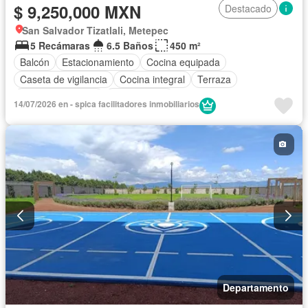
$ 9,250,000 MXN
Destacado
San Salvador Tizatlali, Metepec
5 Recámaras
6.5 Baños
450 m²
Balcón
Estacionamiento
Cocina equipada
Caseta de vigilancia
Cocina integral
Terraza
Permite mascotas
Sin amueblar
14/07/2026 en - spica facilitadores inmobiliarios
Departamento