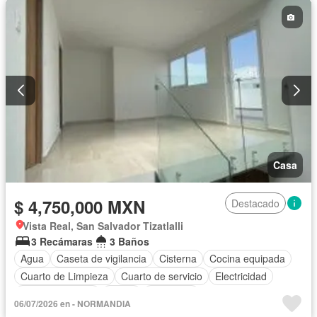
Gas natural
Gimnasio
Internet
Jardín
Despacho
Recámara con closet
Azotea
Sala polivalente
Seguridad
Televisión por cable
Terraza
Vista panorámica
Wifi
Zonas verdes
Sin amueblar
Casa
$ 4,750,000 MXN
Destacado
Vista Real, San Salvador Tizatlalli
3 Recámaras
3 Baños
Agua
Caseta de vigilancia
Cisterna
Cocina equipada
Cuarto de Limpieza
Cuarto de servicio
Electricidad
Estacionamiento
Jardín
Despacho
06/07/2026 en - NORMANDIA
Recámara con closet
Azotea
Vista panorámica