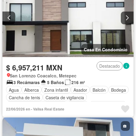
Casa En Condominio
$ 6,957,211 MXN
Destacado
San Lorenzo Coacalco, Metepec
3 Recámaras
5 Baños
216 m²
Agua
Alberca
Zona infantil
Asador
Balcón
Bodega
Cancha de tenis
Caseta de vigilancia
Circuito cerrado de televisión
Cisterna
Cocina equipada
22/06/2026 en - Valisa Real Estate
Cocina integral
Cuarto de Limpieza
Cuarto de servicio
Electricidad
Estacionamiento
Gas natural
Gimnasio
Internet
Jardín
Despacho
Recámara con closet
Azotea
Sala polivalente
Seguridad
Televisión por cable