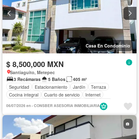
Casa En Condominio
$ 8,500,000 MXN
Santiaguito, Metepec
3 Recámaras
5 Baños
405 m²
Seguridad
Estacionamiento
Jardín
Terraza
Cocina integral
Cuarto de servicio
Internet
Circuito cerrado de televisión
Electricidad
Agua
06/07/2026 en - CONSBER ASESORIA INMOBILIARIA
Cuarto de Limpieza
Televisión por cable
Gas natural
Despacho
Vista panorámica
Caseta de vigilancia