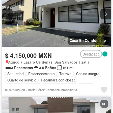
Casa En Condominio
$ 4,150,000 MXN
Destacado
Agrícola Lázaro Cárdenas, San Salvador Tizatlalli
3 Recámaras
3.5 Baños
161 m²
Seguridad
Estacionamiento
Terraza
Cocina integral
Cuarto de servicio
Recámara con closet
Caseta de vigilancia
Cuarto de Limpieza
Bodega
06/07/2026 en - María Pérez Confianza Inmobiliaria
Internet
Permite mascotas
Permite niños
Sin amueblar