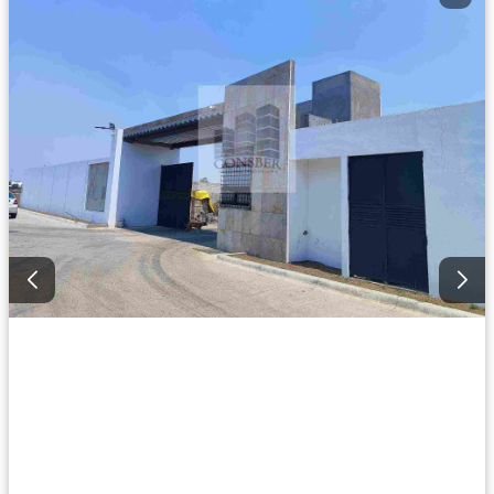
Recámara con closet
Azotea
Sala polivalente
Seguridad
Televisión por cable
Terraza
Wifi
Zonas verdes
Sin amueblar