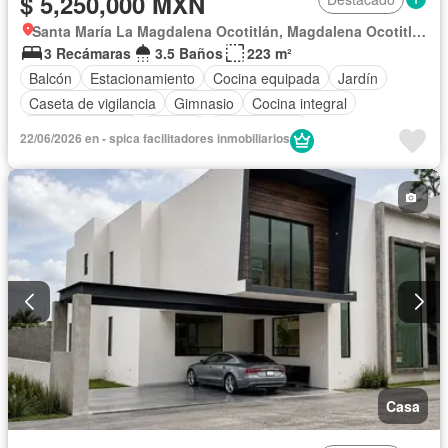
$ 5,250,000 MXN
Santa María La Magdalena Ocotitlán, Magdalena Ocotitlán
3 Recámaras
3.5 Baños
223 m²
Balcón
Estacionamiento
Cocina equipada
Jardín
Caseta de vigilancia
Gimnasio
Cocina integral
Cancha de tenis
Terraza
Sin amueblar
22/06/2026 en - spica facilitadores inmobiliarios
Casa