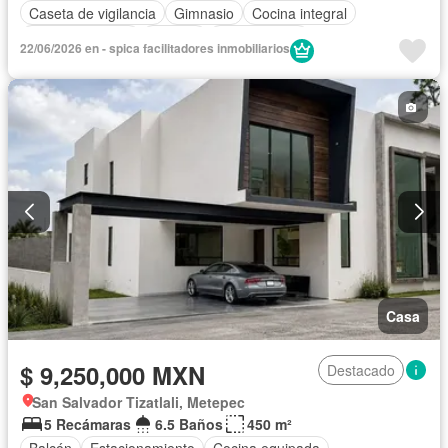
Caseta de vigilancia
Gimnasio
Cocina integral
Cancha de tenis
Terraza
Sin amueblar
22/06/2026 en - spica facilitadores inmobiliarios
Casa
$ 9,250,000 MXN
Destacado
San Salvador Tizatlali, Metepec
5 Recámaras
6.5 Baños
450 m²