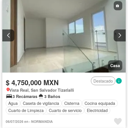
Gas natural
Gimnasio
Internet
Jardín
Despacho
Recámara con closet
Azotea
Sala polivalente
Seguridad
Televisión por cable
Terraza
Vista panorámica
Wifi
Zonas verdes
Sin amueblar
Casa
$ 4,750,000 MXN
Destacado
Vista Real, San Salvador Tizatlalli
3 Recámaras
3 Baños
Agua
Caseta de vigilancia
Cisterna
Cocina equipada
Cuarto de Limpieza
Cuarto de servicio
Electricidad
Estacionamiento
Jardín
Despacho
06/07/2026 en - NORMANDIA
Recámara con closet
Azotea
Vista panorámica