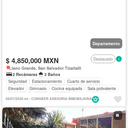
Departamento
$ 4,850,000 MXN
Destacado
Llano Grande, San Salvador Tizatlalli
2 Recámaras
3 Baños
Seguridad
Estacionamiento
Cuarto de servicio
Elevador
Gimnasio
Cocina equipada
Sala polivalente
Zona infantil
Internet
Bodega
06/07/2026 en - CONSBER ASESORIA INMOBILIARIA
Circuito cerrado de televisión
Electricidad
Agua
Gas natural
Televisión por cable
Despacho
Vista panorámica
Caseta de vigilancia
Sin amueblar