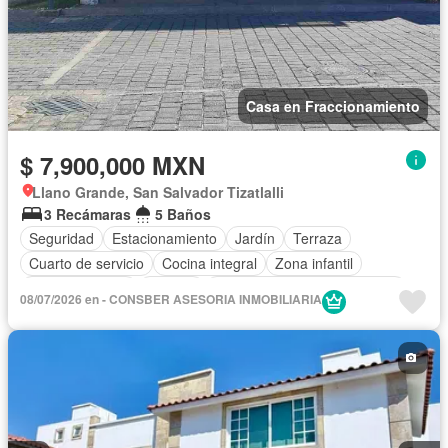
Casa en Fraccionamiento
$ 7,900,000 MXN
Llano Grande, San Salvador Tizatlalli
3 Recámaras
5 Baños
Seguridad
Estacionamiento
Jardín
Terraza
Cuarto de servicio
Cocina integral
Zona infantil
Sala polivalente
Internet
Circuito cerrado de televisión
08/07/2026 en - CONSBER ASESORIA INMOBILIARIA
Electricidad
Agua
Cuarto de Limpieza
Gas natural
Caseta de vigilancia
Gimnasio
Televisión por cable
Sin amueblar