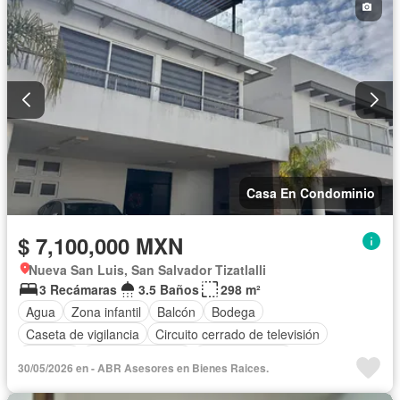
Casa En Condominio
$ 7,100,000 MXN
Nueva San Luis, San Salvador Tizatlalli
3 Recámaras
3.5 Baños
298 m²
Agua
Zona infantil
Balcón
Bodega
Caseta de vigilancia
Circuito cerrado de televisión
Cisterna
Cocina equipada
Cocina integral
30/05/2026 en - ABR Asesores en Bienes Raices.
Cuarto de Limpieza
Electricidad
Estacionamiento