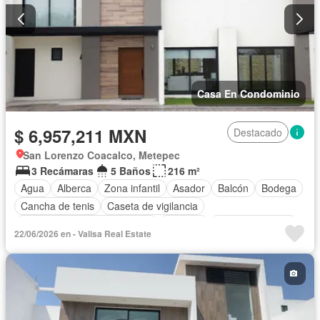
Casa En Condominio
$ 6,957,211 MXN
Destacado
San Lorenzo Coacalco, Metepec
3 Recámaras
5 Baños
216 m²
Agua
Alberca
Zona infantil
Asador
Balcón
Bodega
Cancha de tenis
Caseta de vigilancia
Circuito cerrado de televisión
Cisterna
Cocina equipada
22/06/2026 en - Valisa Real Estate
Cocina integral
Cuarto de Limpieza
Cuarto de servicio
Electricidad
Estacionamiento
Gas natural
Gimnasio
Internet
Jardín
Despacho
Recámara con closet
Azotea
Sala polivalente
Seguridad
Televisión por cable
Terraza
Wifi
Zonas verdes
Sin amueblar