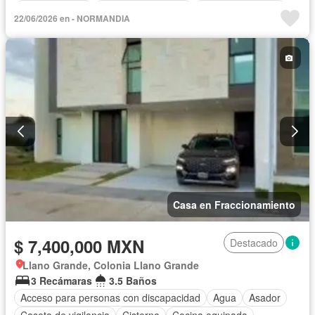
Cocina integral
Cuarto de Limpieza
Cuarto de servicio
22/06/2026 en - NORMANDIA
Electricidad
Estacionamiento
Jardín
Recámara con closet
Seguridad
Zonas verdes
Casa en Fraccionamiento
$ 7,400,000 MXN
Destacado
Llano Grande, Colonia Llano Grande
3 Recámaras
3.5 Baños
Acceso para personas con discapacidad
Agua
Asador