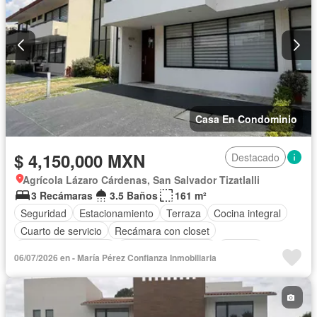
Seguridad
Televisión por cable
Terraza
Wifi
Zonas verdes
Sin amueblar
Casa En Condominio
$ 4,150,000 MXN
Destacado
Agrícola Lázaro Cárdenas, San Salvador Tizatlalli
3 Recámaras
3.5 Baños
161 m²
Seguridad
Estacionamiento
Terraza
Cocina integral
Cuarto de servicio
Recámara con closet
Caseta de vigilancia
Cuarto de Limpieza
Bodega
06/07/2026 en - María Pérez Confianza Inmobiliaria
Internet
Permite mascotas
Permite niños
Sin amueblar