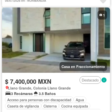
06/07/2026 en - NORMANDIA
Recámara con closet
Azotea
Seguridad
Vista panorámica
Zonas verdes
1
Casa en Fraccionamiento
$ 7,400,000 MXN
Destacado
Llano Grande, Colonia Llano Grande
3 Recámaras
3.5 Baños
Acceso para personas con discapacidad
Agua
Caseta de vigilancia
Cisterna
Cocina equipada