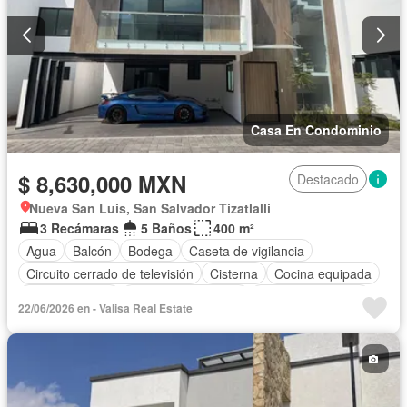
Casa En Condominio
$ 8,630,000 MXN
Destacado
Nueva San Luis, San Salvador Tizatlalli
3 Recámaras
5 Baños
400 m²
Agua
Balcón
Bodega
Caseta de vigilancia
Circuito cerrado de televisión
Cisterna
Cocina equipada
Cocina integral
Cuarto de Limpieza
Cuarto de servicio
22/06/2026 en - Valisa Real Estate
Electricidad
Estacionamiento
Gas natural
Internet
Jardín
Despacho
Recámara con closet
Azotea
Seguridad
Televisión por cable
Wifi
Zonas verdes
Sin amueblar