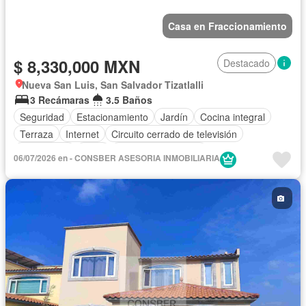
Casa en Fraccionamiento
$ 8,330,000 MXN
Destacado
Nueva San Luis, San Salvador Tizatlalli
3 Recámaras
3.5 Baños
Seguridad
Estacionamiento
Jardín
Cocina integral
Terraza
Internet
Circuito cerrado de televisión
Electricidad
Agua
Cuarto de Limpieza
06/07/2026 en - CONSBER ASESORIA INMOBILIARIA
Televisión por cable
Caseta de vigilancia
Cocina equipada
Sala polivalente
Despacho
Wifi
Sin amueblar