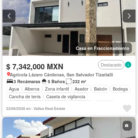
Casa en Fraccionamiento
$ 7,342,000 MXN
Destacado
Agrícola Lázaro Cárdenas, San Salvador Tizatlalli
3 Recámaras
5 Baños
232 m²
Agua
Alberca
Zona infantil
Asador
Balcón
Bodega
Cancha de tenis
Caseta de vigilancia
Circuito cerrado de televisión
Chimenea
Cisterna
22/06/2026 en - Valisa Real Estate
Cocina equipada
Cocina integral
Cuarto de Limpieza
Cuarto de servicio
Electricidad
Estacionamiento
Gas natural
Gimnasio
Internet
Jardín
Despacho
Recámara con closet
Azotea
Sala polivalente