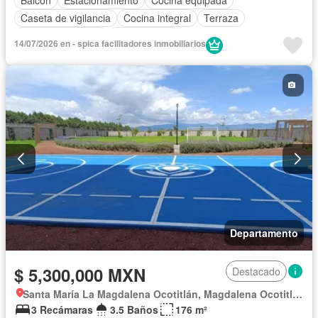
Balcón
Estacionamiento
Cocina equipada
Caseta de vigilancia
Cocina integral
Terraza
Permite mascotas
Sin amueblar
14/07/2026 en - spica facilitadores inmobiliarios
Departamento
$ 5,300,000 MXN
Destacado
Santa María La Magdalena Ocotitlán, Magdalena Ocotitlán
3 Recámaras
3.5 Baños
176 m²