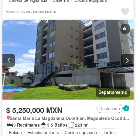
Caseta de vigilancia
Cisterna
Cocina equipada
Cocina integral
Cuarto de Limpieza
Cuarto de servicio
22/06/2026 en - NORMANDIA
Electricidad
Estacionamiento
Jardín
Recámara con closet
Seguridad
Zonas verdes
Departamento
$ 5,250,000 MXN
Destacado
Santa María La Magdalena Ocotitlán, Magdalena Ocotitlán
3 Recámaras
3.5 Baños
223 m²
Balcón
Estacionamiento
Cocina equipada
Jardín