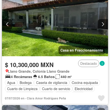
Sala polivalente
Seguridad
Televisión por cable
Terraza
Wifi
Zonas verdes
Sin amueblar
Casa en Fraccionamiento
$ 10,300,000 MXN
Destacado
Llano Grande, Colonia Llano Grande
4 Recámaras
6.5 Baños
440 m²
Agua
Bodega
Caseta de vigilancia
Cocina equipada
Cuarto de Limpieza
Cuarto de servicio
Electricidad
Estacionamiento
Gimnasio
Internet
Jardín
07/07/2026 en - Clara Amor Rodrígues Peña
Recámara con closet
Sala polivalente
Terraza
Wifi
Zonas verdes
Sin amueblar