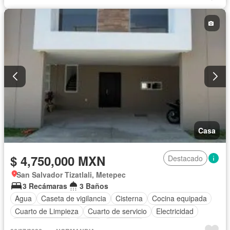
Vista panorámica
Zonas verdes
Casa
$ 4,750,000 MXN
Destacado
San Salvador Tizatlali, Metepec
3 Recámaras
3 Baños
Agua
Caseta de vigilancia
Cisterna
Cocina equipada
Cuarto de Limpieza
Cuarto de servicio
Electricidad
Estacionamiento
Jardín
Despacho