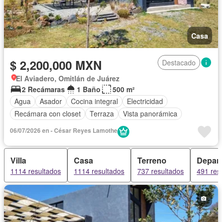
Casa
$ 2,200,000 MXN
Destacado
El Aviadero, Omitlán de Juárez
2 Recámaras
1 Baño
500 m²
Agua
Asador
Cocina integral
Electricidad
Recámara con closet
Terraza
Vista panorámica
06/07/2026 en - César Reyes Lamothe
Villa
Casa
Terreno
Depar
1114 resultados
1114 resultados
737 resultados
491 res