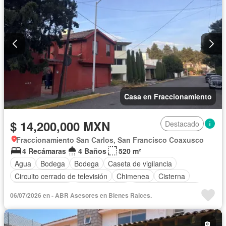
Casa en Fraccionamiento
$ 14,200,000 MXN
Destacado
Fraccionamiento San Carlos, San Francisco Coaxusco
4 Recámaras
4 Baños
520 m²
Agua
Bodega
Bodega
Caseta de vigilancia
Circuito cerrado de televisión
Chimenea
Cisterna
Cocina equipada
Cocina integral
Cuarto de Limpieza
06/07/2026 en - ABR Asesores en Bienes Raices.
Cuarto de servicio
Electricidad
Estacionamiento
Internet
Jardín
Despacho
Recámara con closet