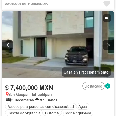
Cocina integral
Cuarto de Limpieza
Cuarto de servicio
22/06/2026 en - NORMANDIA
Electricidad
Estacionamiento
Jardín
Recámara con closet
Seguridad
Zonas verdes
Sin amueblar
Casa en Fraccionamiento
$ 7,400,000 MXN
Destacado
San Gaspar Tlahuelilpan
3 Recámaras
3.5 Baños
Acceso para personas con discapacidad
Agua
Caseta de vigilancia
Cisterna
Cocina equipada