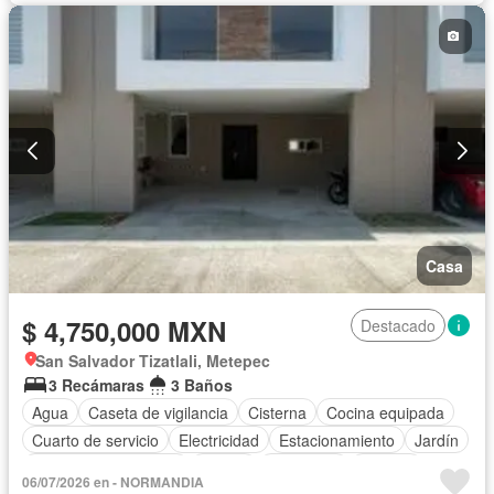
Zonas verdes
Casa
$ 4,750,000 MXN
Destacado
San Salvador Tizatlali, Metepec
3 Recámaras
3 Baños
Agua
Caseta de vigilancia
Cisterna
Cocina equipada
Cuarto de servicio
Electricidad
Estacionamiento
Jardín
Recámara con closet
Azotea
Seguridad
Terraza
06/07/2026 en - NORMANDIA