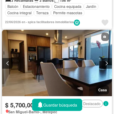
3 Recámaras
3 Baños
156 m²
Balcón
Estacionamiento
Cocina equipada
Jardín
Cocina integral
Terraza
Permite mascotas
Sin amueblar
22/06/2026 en - spica facilitadores inmobiliarios
Casa
$ 5,700,000 MXN
Destacado
Guardar búsqueda
San Miguel-Barrio-, Metepec