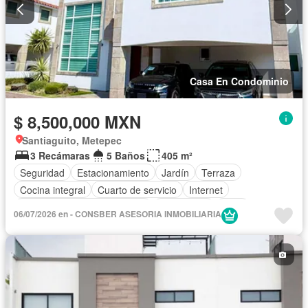
Casa En Condominio
$ 8,500,000 MXN
Santiaguito, Metepec
3 Recámaras
5 Baños
405 m²
Seguridad
Estacionamiento
Jardín
Terraza
Cocina integral
Cuarto de servicio
Internet
Circuito cerrado de televisión
Electricidad
Agua
06/07/2026 en - CONSBER ASESORIA INMOBILIARIA
Cuarto de Limpieza
Televisión por cable
Gas natural
Despacho
Vista panorámica
Caseta de vigilancia