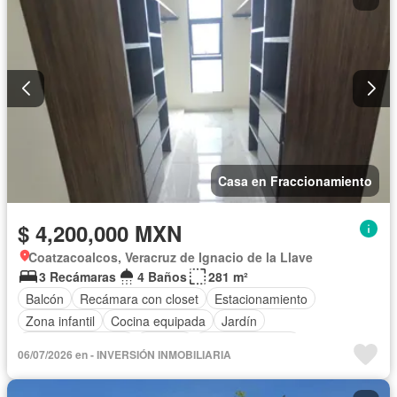
Casa en Fraccionamiento
$ 4,200,000 MXN
Coatzacoalcos, Veracruz de Ignacio de la Llave
3 Recámaras
4 Baños
281 m²
Balcón
Recámara con closet
Estacionamiento
Zona infantil
Cocina equipada
Jardín
Cuarto de servicio
Alberca
Cancha de tenis
06/07/2026 en - INVERSIÓN INMOBILIARIA
Televisión por cable
Sin amueblar