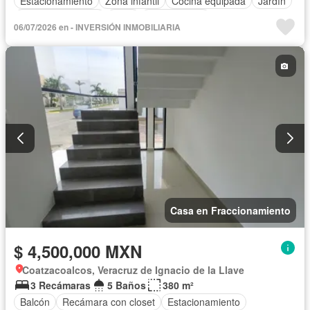
Estacionamiento
Zona infantil
Cocina equipada
Jardín
Cuarto de servicio
Patio
Sin amueblar
06/07/2026 en - INVERSIÓN INMOBILIARIA
Casa en Fraccionamiento
$ 4,500,000 MXN
Coatzacoalcos, Veracruz de Ignacio de la Llave
3 Recámaras
5 Baños
380 m²
Balcón
Recámara con closet
Estacionamiento