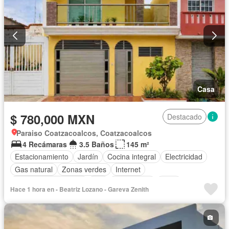
Casa
$ 780,000 MXN
Destacado
Paraiso Coatzacoalcos, Coatzacoalcos
4 Recámaras
3.5 Baños
145 m²
Estacionamiento
Jardín
Cocina integral
Electricidad
Gas natural
Zonas verdes
Internet
Recámara con closet
Wifi
Calefacción
Agua
Hace 1 hora en - Beatriz Lozano - Gareva Zenith
Aire acondicionado
Sin amueblar