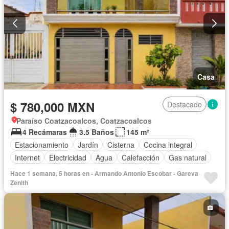
Casa
$ 780,000 MXN
Destacado
Paraíso Coatzacoalcos, Coatzacoalcos
4 Recámaras
3.5 Baños
145 m²
Estacionamiento
Jardín
Cisterna
Cocina integral
Internet
Electricidad
Agua
Calefacción
Gas natural
Zonas verdes
Recámara con closet
Wifi
Hace 1 semana, 5 horas en - Armando Antonio Escobar - Gareva
Aire acondicionado
Sin amueblar
Zenith