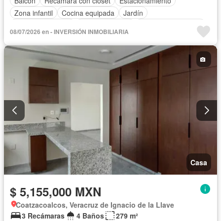
Balcón
Recámara con closet
Estacionamiento
Zona infantil
Cocina equipada
Jardín
Cuarto de servicio
Cancha de tenis
Televisión por cable
08/07/2026 en - INVERSIÓN INMOBILIARIA
Sin amueblar
Casa
$ 5,155,000 MXN
Coatzacoalcos, Veracruz de Ignacio de la Llave
3 Recámaras
4 Baños
279 m²