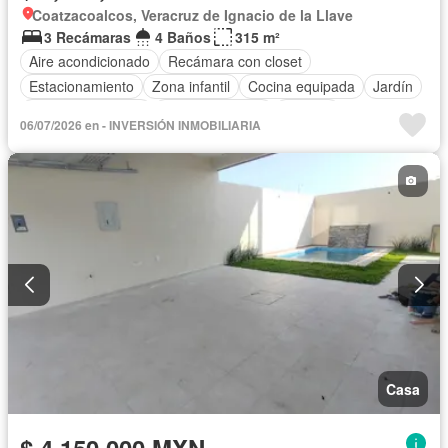
Coatzacoalcos, Veracruz de Ignacio de la Llave
3 Recámaras
4 Baños
315 m²
Aire acondicionado
Recámara con closet
Estacionamiento
Zona infantil
Cocina equipada
Jardín
Cuarto de servicio
Cancha de tenis
Terraza
06/07/2026 en - INVERSIÓN INMOBILIARIA
Sin amueblar
Casa