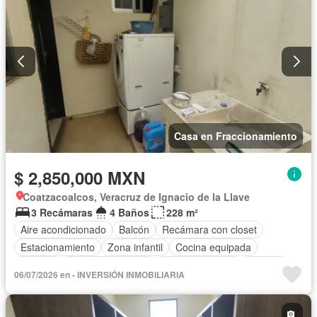
Casa en Fraccionamiento
$ 2,850,000 MXN
Coatzacoalcos, Veracruz de Ignacio de la Llave
3 Recámaras
4 Baños
228 m²
Aire acondicionado
Balcón
Recámara con closet
Estacionamiento
Zona infantil
Cocina equipada
Internet
Cuarto de servicio
Cancha de tenis
Terraza
06/07/2026 en - INVERSIÓN INMOBILIARIA
Televisión por cable
Patio
Sin amueblar