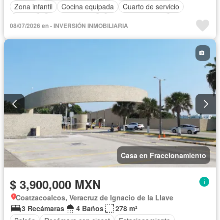
Zona infantil
Cocina equipada
Cuarto de servicio
Alberca
Cancha de tenis
Televisión por cable
08/07/2026 en - INVERSIÓN INMOBILIARIA
Sin amueblar
Casa en Fraccionamiento
$ 3,900,000 MXN
Coatzacoalcos, Veracruz de Ignacio de la Llave
3 Recámaras
4 Baños
278 m²