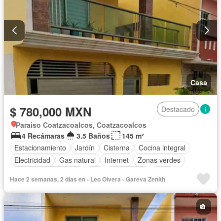
Casa
$ 780,000 MXN
Destacado
Paraiso Coatzacoalcos, Coatzacoalcos
4 Recámaras
3.5 Baños
145 m²
Estacionamiento
Jardín
Cisterna
Cocina integral
Electricidad
Gas natural
Internet
Zonas verdes
Recámara con closet
Wifi
Calefacción
Agua
Hace 2 semanas, 2 días en - Leo Olvera - Gareva Zenith
Aire acondicionado
Sin amueblar