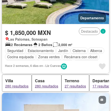
Departamento
$ 1,850,000 MXN
Destacado
Las Palomas, Soteapan
2 Recámaras
2 Baños
2,000 m²
Seguridad
Estacionamiento
Jardín
Cisterna
Alberca
Cocina equipada
Zonas verdes
Recámara con closet
Caseta de vigilancia
Permite mascotas
Permite niños
Hace 2 semanas, 6 días en - Liz Cuevas
Solo familias
Sin amueblar
Villa
Casa
Terreno
Departam
280 resultados
280 resultados
27 resultados
17 resultad