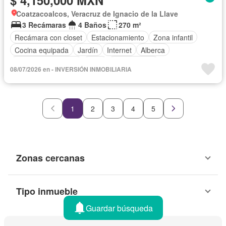
$ 4,150,000 MXN
Coatzacoalcos, Veracruz de Ignacio de la Llave
3 Recámaras
4 Baños
270 m²
Recámara con closet
Estacionamiento
Zona infantil
Cocina equipada
Jardín
Internet
Alberca
Televisión por cable
Patio
Sin amueblar
08/07/2026 en - INVERSIÓN INMOBILIARIA
1
2
3
4
5
Zonas cercanas
Tipo inmueble
Guardar búsqueda