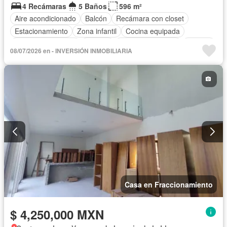
4 Recámaras
5 Baños
596 m²
Aire acondicionado
Balcón
Recámara con closet
Estacionamiento
Zona infantil
Cocina equipada
Portero automático
Internet
Cuarto de servicio
Terraza
08/07/2026 en - INVERSIÓN INMOBILIARIA
Televisión por cable
Patio
Sin amueblar
Casa en Fraccionamiento
$ 4,250,000 MXN