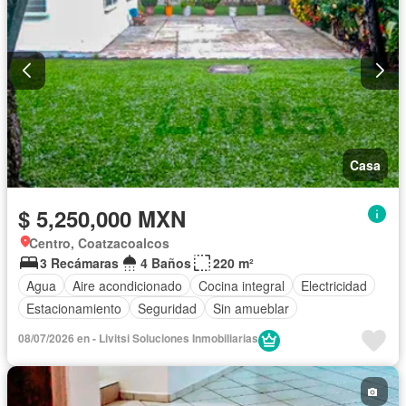
Casa
$ 5,250,000 MXN
Centro, Coatzacoalcos
3 Recámaras
4 Baños
220 m²
Agua
Aire acondicionado
Cocina integral
Electricidad
Estacionamiento
Seguridad
Sin amueblar
08/07/2026 en - Livitsi Soluciones Inmobiliarias