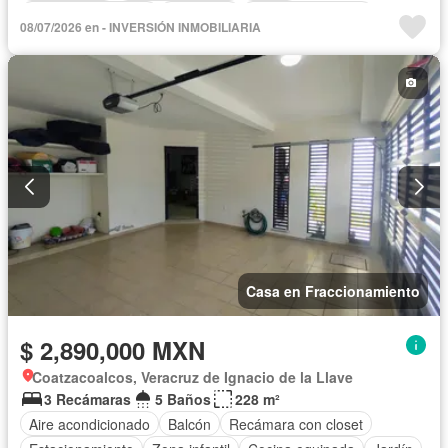
Portero automático
Despacho
Cuarto de servicio
08/07/2026 en - INVERSIÓN INMOBILIARIA
Alberca
Cancha de tenis
Terraza
Televisión por cable
Sin amueblar
Casa en Fraccionamiento
$ 2,890,000 MXN
Coatzacoalcos, Veracruz de Ignacio de la Llave
3 Recámaras
5 Baños
228 m²
Aire acondicionado
Balcón
Recámara con closet