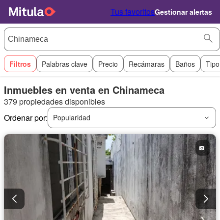
Tus favoritos
Gestionar alertas
Filtros
Palabras clave
Precio
Recámaras
Baños
Tipo
Inmuebles en venta en Chinameca
379 propiedades disponibles
Ordenar por:
Popularidad