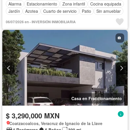
Alarma
Estacionamiento
Zona infantil
Cocina equipada
Jardín
Azotea
Cuarto de servicio
Patio
Sin amueblar
06/07/2026 en - INVERSIÓN INMOBILIARIA
Casa en Fraccionamiento
$ 3,290,000 MXN
Coatzacoalcos, Veracruz de Ignacio de la Llave
4 Recámaras
5 Baños
300 m²