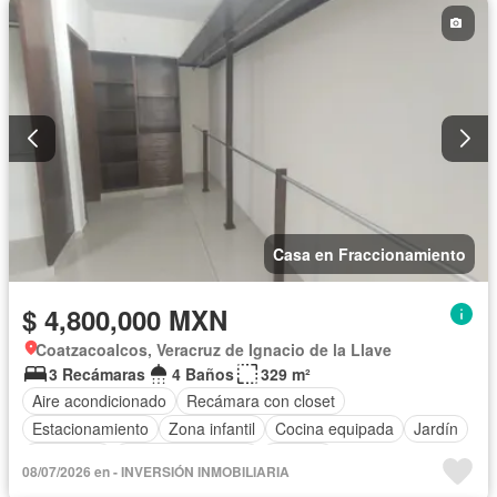
Casa en Fraccionamiento
$ 4,800,000 MXN
Coatzacoalcos, Veracruz de Ignacio de la Llave
3 Recámaras
4 Baños
329 m²
Aire acondicionado
Recámara con closet
Estacionamiento
Zona infantil
Cocina equipada
Jardín
Despacho
Cuarto de servicio
Terraza
08/07/2026 en - INVERSIÓN INMOBILIARIA
Televisión por cable
Sin amueblar