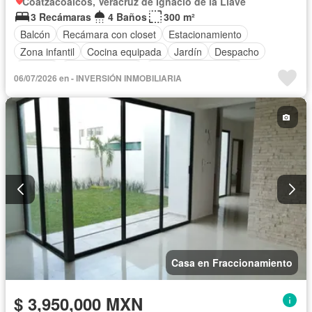
Coatzacoalcos, Veracruz de Ignacio de la Llave
3 Recámaras
4 Baños
300 m²
Balcón
Recámara con closet
Estacionamiento
Zona infantil
Cocina equipada
Jardín
Despacho
Alberca
Cancha de tenis
Televisión por cable
06/07/2026 en - INVERSIÓN INMOBILIARIA
Sin amueblar
Casa en Fraccionamiento
$ 3,950,000 MXN