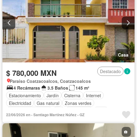
Casa
$ 780,000 MXN
Destacado
Paraiso Coatzacoalcos, Coatzacoalcos
4 Recámaras
3.5 Baños
145 m²
Estacionamiento
Jardín
Cisterna
Internet
Electricidad
Gas natural
Zonas verdes
Recámara con closet
Wifi
Calefacción
Agua
22/06/2026 en - Santiago Martínez Núñez - GZ
Aire acondicionado
Sin amueblar