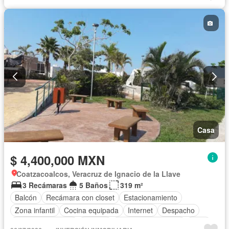
Sin amueblar
Casa
$ 4,400,000 MXN
Coatzacoalcos, Veracruz de Ignacio de la Llave
3 Recámaras
5 Baños
319 m²
Balcón
Recámara con closet
Estacionamiento
Zona infantil
Cocina equipada
Internet
Despacho
Cuarto de servicio
Terraza
Televisión por cable
Patio