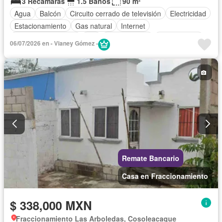
3 Recámaras
1.5 Baños
90 m²
Agua
Balcón
Circuito cerrado de televisión
Electricidad
Estacionamiento
Gas natural
Internet
Televisión por cable
Wifi
Zonas verdes
Sin amueblar
06/07/2026 en - Vianey Gómez -
Remate Bancario
Casa en Fraccionamiento
$ 338,000 MXN
Fraccionamiento Las Arboledas, Cosoleacaque