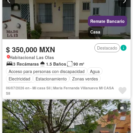
Remate Bancario
Casa
$ 350,000 MXN
Destacado
Habitacional Las Olas
3 Recámaras
1.5 Baños
90 m²
Acceso para personas con discapacidad
Agua
Electricidad
Estacionamiento
Zonas verdes
Sin amueblar
06/07/2026 en - Mi casa Sii | Maria Fernanda Villanueva MI CASA
SII