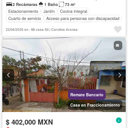
2 Recámaras
1 Baño
73 m²
Estacionamiento
Jardín
Cocina integral
Cuarto de servicio
Acceso para personas con discapacidad
Zona infantil
Internet
Electricidad
Agua
22/06/2026 en - Mi casa Sii | Carolina Arenas
Cuarto de Limpieza
Televisión por cable
Gas natural
Zonas verdes
Recámara con closet
Caseta de vigilancia
Wifi
Permite mascotas
Permite niños
Sin amueblar
Remate Bancario
Casa en Fraccionamiento
$ 402,000 MXN