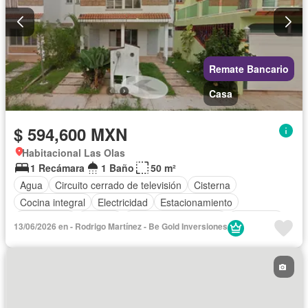
Remate Bancario
Casa
$ 594,600 MXN
Habitacional Las Olas
1 Recámara
1 Baño
50 m²
Agua
Circuito cerrado de televisión
Cisterna
Cocina integral
Electricidad
Estacionamiento
Gas natural
Internet
Recámara con closet
Seguridad
13/06/2026 en - Rodrigo Martínez - Be Gold Inversiones
Televisión por cable
Wifi
Sin amueblar