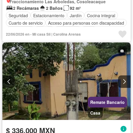
Fraccionamiento Las Arboledas, Cosoleacaque
2 Recámaras
2 Baños
92 m²
Seguridad
Estacionamiento
Jardín
Cocina integral
Cuarto de servicio
Acceso para personas con discapacidad
Zona infantil
Internet
Electricidad
Agua
22/06/2026 en - Mi casa Sii | Carolina Arenas
Cuarto de Limpieza
Televisión por cable
Gas natural
Vista panorámica
Recámara con closet
Despacho
Wifi
Conserje
Permite mascotas
Permite niños
Sin amueblar
Remate Bancario
Casa
$ 336,000 MXN