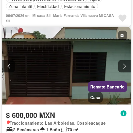
Zona infantil
Electricidad
Estacionamiento
Sin amueblar
06/07/2026 en - Mi casa Sii | Maria Fernanda Villanueva MI CASA
SII
Remate Bancario
Casa
$ 600,000 MXN
Fraccionamiento Las Arboledas, Cosoleacaque
2 Recámaras
1 Baño
70 m²