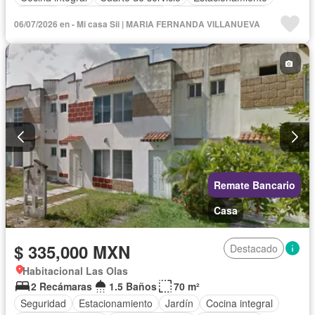
Internet
Recámara con closet
Televisión por cable
06/07/2026 en - Mi casa Sii | MARIA FERNANDA VILLANUEVA
Sin amueblar
Remate Bancario
Casa
$ 335,000 MXN
Destacado
Habitacional Las Olas
2 Recámaras
1.5 Baños
70 m²
Seguridad
Estacionamiento
Jardín
Cocina integral