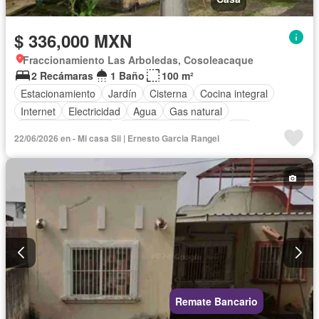
$ 336,000 MXN
Fraccionamiento Las Arboledas, Cosoleacaque
2 Recámaras
1 Baño
100 m²
Estacionamiento
Jardín
Cisterna
Cocina integral
Internet
Electricidad
Agua
Gas natural
Televisión por cable
Recámara con closet
Wifi
22/06/2026 en - Mi casa Sii | Ernesto Garcia Rangel
Permite mascotas
Permite niños
Parcialmente amueblado
Remate Bancario