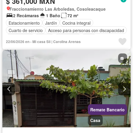
$ 361,000 MXN
Fraccionamiento Las Arboledas, Cosoleacaque
2 Recámaras
1 Baño
72 m²
Estacionamiento
Jardín
Cocina integral
Cuarto de servicio
Acceso para personas con discapacidad
Zona infantil
Internet
Electricidad
Agua
22/06/2026 en - Mi casa Sii | Carolina Arenas
Cuarto de Limpieza
Televisión por cable
Gas natural
Zonas verdes
Recámara con closet
Wifi
Permite mascotas
Permite niños
Sin amueblar
Remate Bancario
Casa