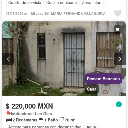
Cuarto de servicio
Cocina equipada
Zona infantil
Internet
Electricidad
Agua
Cuarto de Limpieza
06/07/2026 en - Mi casa Sii | MARIA FERNANDA VILLANUEVA
Televisión por cable
Zonas verdes
Vista panorámica
Recámara con closet
Sin amueblar
Remate Bancario
Casa
$ 220,000 MXN
Habitacional Las Olas
2 Recámaras
1 Baño
70 m²
Acceso para personas con discapacidad
Agua