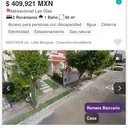
$ 409,921 MXN
Habitacional Las Olas
2 Recámaras
1 Baño
56 m²
Acceso para personas con discapacidad
Agua
Cisterna
Electricidad
Estacionamiento
Gas natural
Recámara con closet
Seguridad
Sin amueblar
02/07/2026 en - Lidia Munguía - Conexión inmobiliaria
Remate Bancario
Casa