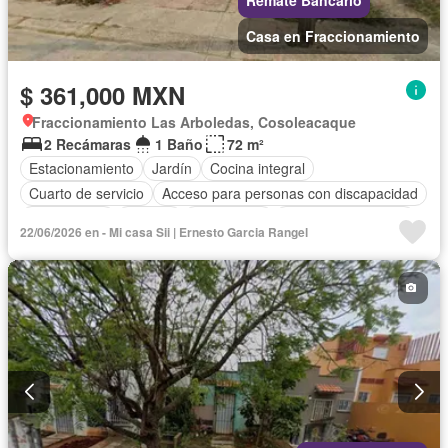
Casa en Fraccionamiento
$ 361,000 MXN
Fraccionamiento Las Arboledas, Cosoleacaque
2 Recámaras
1 Baño
72 m²
Estacionamiento
Jardín
Cocina integral
Cuarto de servicio
Acceso para personas con discapacidad
Zona infantil
Internet
Electricidad
Cuarto de Limpieza
22/06/2026 en - Mi casa Sii | Ernesto Garcia Rangel
Agua
Televisión por cable
Gas natural
Zonas verdes
Recámara con closet
Wifi
Permite mascotas
Permite niños
Sin amueblar