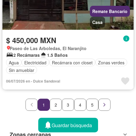
Remate Bancario
Casa
$ 450,000 MXN
Paseo de Las Arboledas, El Naranjito
2 Recámaras
1.5 Baños
Agua
Electricidad
Recámara con closet
Zonas verdes
Sin amueblar
06/07/2026 en - Dulce Sandoval
1
2
3
4
5
Guardar búsqueda
Zonas cercanas