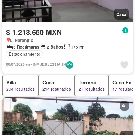
Casa
$ 1,213,650 MXN
El Naranjito
3 Recámaras
2 Baños
175 m²
Estacionamiento
06/07/2026 en - INMUEBLES HAHN
Villa
Casa
Terreno
Casa En 
294 resultados
294 resultados
27 resultados
17 resultad