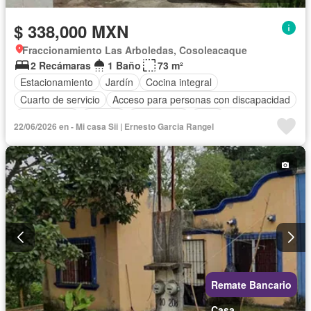
$ 338,000 MXN
Fraccionamiento Las Arboledas, Cosoleacaque
2 Recámaras
1 Baño
73 m²
Estacionamiento
Jardín
Cocina integral
Cuarto de servicio
Acceso para personas con discapacidad
Zona infantil
Internet
Electricidad
Agua
22/06/2026 en - Mi casa Sii | Ernesto Garcia Rangel
Cuarto de Limpieza
Televisión por cable
Gas natural
Zonas verdes
Recámara con closet
Caseta de vigilancia
Wifi
Permite mascotas
Permite niños
Sin amueblar
Remate Bancario
Casa