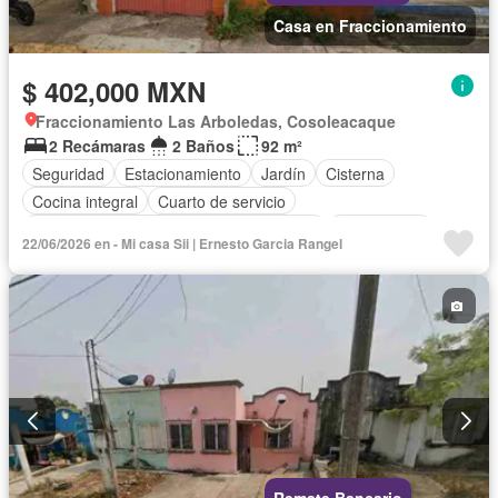
Casa en Fraccionamiento
$ 402,000 MXN
Fraccionamiento Las Arboledas, Cosoleacaque
2 Recámaras
2 Baños
92 m²
Seguridad
Estacionamiento
Jardín
Cisterna
Cocina integral
Cuarto de servicio
Acceso para personas con discapacidad
Zona infantil
22/06/2026 en - Mi casa Sii | Ernesto Garcia Rangel
Internet
Electricidad
Agua
Cuarto de Limpieza
Televisión por cable
Gas natural
Vista panorámica
Recámara con closet
Conserje
Wifi
Despacho
Permite mascotas
Permite niños
Sin amueblar
Remate Bancario