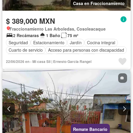
Casa en Fraccionamiento
$ 389,000 MXN
Fraccionamiento Las Arboledas, Cosoleacaque
2 Recámaras
1 Baño
75 m²
Seguridad
Estacionamiento
Jardín
Cocina integral
Cuarto de servicio
Acceso para personas con discapacidad
Zona infantil
Internet
Electricidad
Agua
22/06/2026 en - Mi casa Sii | Ernesto Garcia Rangel
Cuarto de Limpieza
Televisión por cable
Gas natural
Recámara con closet
Wifi
Permite mascotas
Permite niños
Sin amueblar
Remate Bancario