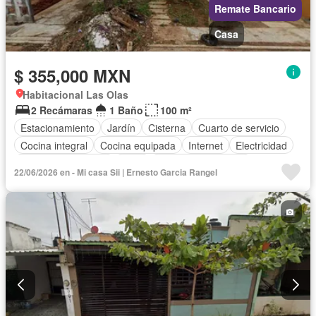
Remate Bancario
Casa
$ 355,000 MXN
Habitacional Las Olas
2 Recámaras
1 Baño
100 m²
Estacionamiento
Jardín
Cisterna
Cuarto de servicio
Cocina integral
Cocina equipada
Internet
Electricidad
Cuarto de Limpieza
Agua
Televisión por cable
22/06/2026 en - Mi casa Sii | Ernesto Garcia Rangel
Gas natural
Recámara con closet
Wifi
Permite mascotas
Permite niños
Parcialmente amueblado