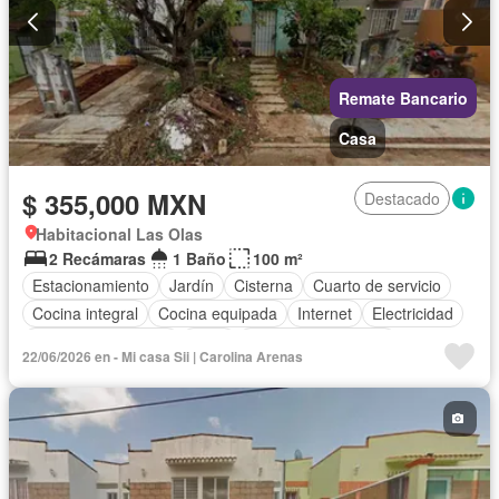
Remate Bancario
Casa
$ 355,000 MXN
Destacado
Habitacional Las Olas
2 Recámaras
1 Baño
100 m²
Estacionamiento
Jardín
Cisterna
Cuarto de servicio
Cocina integral
Cocina equipada
Internet
Electricidad
Cuarto de Limpieza
Agua
Televisión por cable
22/06/2026 en - Mi casa Sii | Carolina Arenas
Gas natural
Recámara con closet
Wifi
Permite niños
Permite mascotas
Parcialmente amueblado