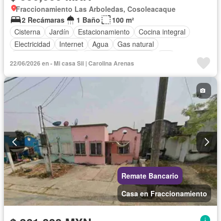
Fraccionamiento Las Arboledas, Cosoleacaque
2 Recámaras
1 Baño
100 m²
Cisterna
Jardín
Estacionamiento
Cocina integral
Electricidad
Internet
Agua
Gas natural
Televisión por cable
Recámara con closet
Wifi
22/06/2026 en - Mi casa Sii | Carolina Arenas
Permite mascotas
Permite niños
Parcialmente amueblado
Remate Bancario
Casa en Fraccionamiento