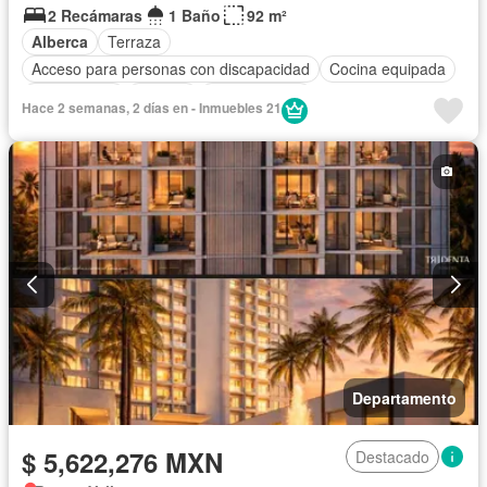
2 Recámaras
1 Baño
92 m²
Alberca
Terraza
Acceso para personas con discapacidad
Cocina equipada
Zona infantil
Internet
Zonas verdes
Hace 2 semanas, 2 días en - Inmuebles 21
Completamente amueblado
Departamento
$ 5,622,276 MXN
Destacado