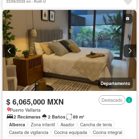
22/06/2026 en - Ruth U
Cocina integral
Cuarto de Limpieza
Cuarto de servicio
Electricidad
Elevador
Estacionamiento
Gimnasio
Internet
Jardín
Recámara con closet
Azotea
Terraza
Vista panorámica
Zonas verdes
Sin amueblar
Departamento
$ 6,065,000 MXN
Destacado
Puerto Vallarta
2 Recámaras
2 Baños
89 m²
Alberca
Zona infantil
Asador
Cancha de tenis
Caseta de vigilancia
Cocina equipada
Cocina integral