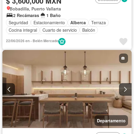
$ 3,600,000 MXN
Bobadilla, Puerto Vallarta
2 Recámaras
1 Baño
Seguridad
Estacionamiento
Alberca
Terraza
Cocina integral
Cuarto de servicio
Balcón
Cocina equipada
Internet
Electricidad
22/06/2026 en - Belén Mercado
Circuito cerrado de televisión
Agua
Cuarto de Limpieza
Televisión por cable
Gas natural
Caseta de vigilancia
Recámara con closet
Wifi
Conserje
Completamente amueblado
Departamento