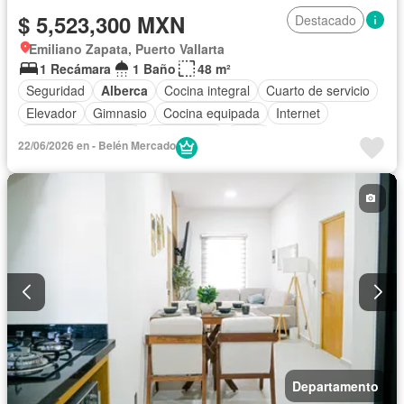
$ 5,523,300 MXN
Destacado
Emiliano Zapata, Puerto Vallarta
1 Recámara
1 Baño
48 m²
Seguridad
Alberca
Cocina integral
Cuarto de servicio
Elevador
Gimnasio
Cocina equipada
Internet
Aire acondicionado
Electricidad
Agua
22/06/2026 en - Belén Mercado
Cuarto de Limpieza
Gas natural
Caseta de vigilancia
Recámara con closet
Wifi
Permite mascotas
Permite niños
Solo familias
Sin amueblar
Departamento