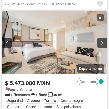
Cuarto de servicio
Elevador
Estacionamiento
22/06/2026 en - Aldair Cortés - B&C Bienes Raíces
Gas natural
Gimnasio
Despacho
Recámara con closet
Seguridad
Vista panorámica
Departamento
$ 5,473,000 MXN
Destacado
Puerto Vallarta
1 Recámara
1 Baño
45 m²
Seguridad
Alberca
Terraza
Cocina integral
Gimnasio
Cocina equipada
Sala polivalente