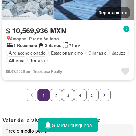
Departamento
$ 10,569,936 MXN
Amapas, Puerto Vallarta
1 Recámara
2 Baños
71 m²
Aire acondicionado
Estacionamiento
Gimnasio
Jacuzzi
Alberca
Terraza
06/07/2026 en - Tropicasa Realty
1
2
3
4
5
Valor de la vivienda en Puerto Vallarta
Guardar búsqueda
Precio medio por m²