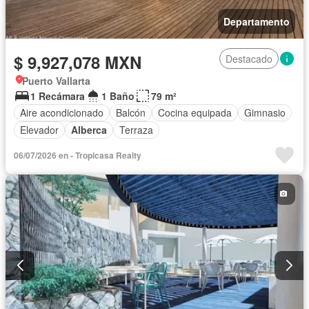
Departamento
$ 9,927,078 MXN
Destacado
Puerto Vallarta
1 Recámara
1 Baño
79 m²
Aire acondicionado
Balcón
Cocina equipada
Gimnasio
Elevador
Alberca
Terraza
06/07/2026 en - Tropicasa Realty