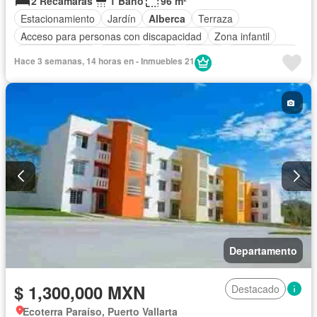
2 Recámaras
1 Baño
96 m²
Estacionamiento
Jardín
Alberca
Terraza
Acceso para personas con discapacidad
Zona infantil
Sala polivalente
Internet
Agua
Asador
Zonas verdes
Hace 3 semanas, 14 horas en - Inmuebles 21
Despacho
Permite mascotas
Permite niños
Sin amueblar
Departamento
$ 1,300,000 MXN
Destacado
Ecoterra Paraíso, Puerto Vallarta