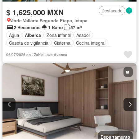
$ 1,625,000 MXN
Destacado
Verde Vallarta Segunda Etapa, Ixtapa
2 Recámaras
1 Baño
57 m²
Agua
Alberca
Zona infantil
Asador
Caseta de vigilancia
Cisterna
Cocina integral
Cuarto de servicio
Electricidad
Estacionamiento
06/07/2026 en - Zahid Loza Avanca
Gas natural
Internet
Jardín
Wifi
Zonas verdes
Departamento