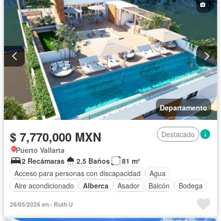
Recámara con closet
Azotea
Seguridad
Televisión por cable
Terraza
Vista panorámica
Wifi
Zonas verdes
Sin amueblar
Departamento
$ 7,770,000 MXN
Destacado
Puerto Vallarta
2 Recámaras
2.5 Baños
81 m²
Acceso para personas con discapacidad
Agua
Aire acondicionado
Alberca
Asador
Balcón
Bodega
Circuito cerrado de televisión
Cocina equipada
26/05/2026 en - Ruth U
Cocina integral
Cuarto de Limpieza
Cuarto de servicio