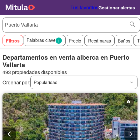
Tus favoritos
Gestionar alertas
Palabras clave
Filtros
1
Precio
Recámaras
Baños
T
Departamentos en venta alberca en Puerto
Vallarta
493 propiedades disponibles
Ordenar por:
Popularidad