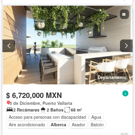
Cocina equipada
Cocina integral
Conserje
Cuarto de servicio
Electricidad
Elevador
Estacionamiento
Gimnasio
Internet
Jacuzzi
Jardín
Recámara con closet
Azotea
Seguridad
Terraza
Vista panorámica
Wifi
Zonas verdes
Sin amueblar
Departamento
$ 6,720,000 MXN
5 de Diciembre, Puerto Vallarta
2 Recámaras
2 Baños
68 m²
Acceso para personas con discapacidad
Agua
Aire acondicionado
Alberca
Asador
Balcón
Circuito cerrado de televisión
Cocina equipada