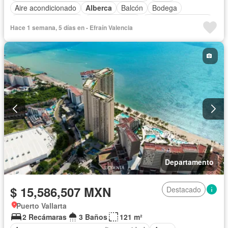
Aire acondicionado
Alberca
Balcón
Bodega
Caseta de vigilancia
Cocina integral
Cuarto de Limpieza
Hace 1 semana, 5 días en - Efraín Valencia
Electricidad
Elevador
Estacionamiento
Gimnasio
Recámara con closet
Vista panorámica
Sin amueblar
Departamento
$ 15,586,507 MXN
Destacado
Puerto Vallarta
2 Recámaras
3 Baños
121 m²