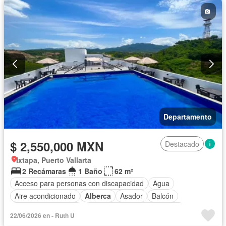
Electricidad
Elevador
Estacionamiento
Gimnasio
Recámara con closet
Azotea
Terraza
Vista panorámica
Zonas verdes
Sin amueblar
Departamento
$ 2,550,000 MXN
Destacado
Ixtapa, Puerto Vallarta
2 Recámaras
1 Baño
62 m²
Acceso para personas con discapacidad
Agua
Aire acondicionado
Alberca
Asador
Balcón
Caseta de vigilancia
Circuito cerrado de televisión
22/06/2026 en - Ruth U
Cocina integral
Cuarto de servicio
Electricidad