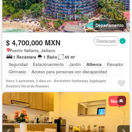
Departamento
$ 4,700,000 MXN
Destacado
Puerto Vallarta, Jalisco
1 Recámara
1 Baño
45 m²
Seguridad
Estacionamiento
Jardín
Alberca
Elevador
Gimnasio
Acceso para personas con discapacidad
Cocina equipada
Aire acondicionado
Electricidad
Agua
Hace 3 semanas, 2 días en - Berkshire Hathaway Applegate
Cuarto de Limpieza
Vista panorámica
Wifi
Realtors Ricardo Rosales
Completamente amueblado
Nuevo