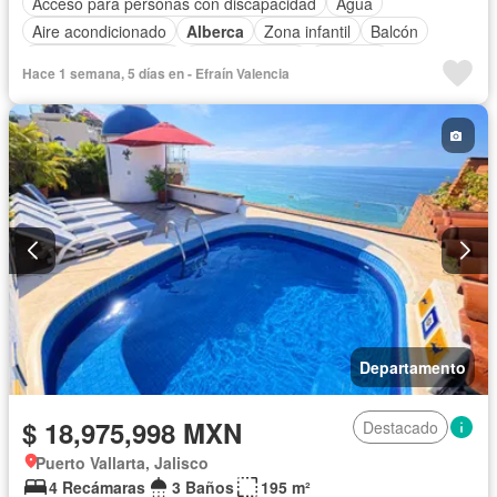
Acceso para personas con discapacidad
Agua
Aire acondicionado
Alberca
Zona infantil
Balcón
Caseta de vigilancia
Cocina integral
Elevador
Hace 1 semana, 5 días en - Efraín Valencia
Estacionamiento
Gimnasio
Jacuzzi
Jardín
Recámara con closet
Azotea
Seguridad
Terraza
Vista panorámica
Wifi
Sin amueblar
Departamento
$ 18,975,998 MXN
Destacado
Puerto Vallarta, Jalisco
4 Recámaras
3 Baños
195 m²