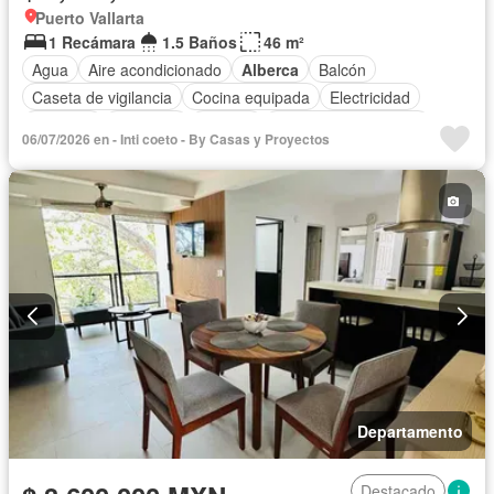
Puerto Vallarta
1 Recámara
1.5 Baños
46 m²
Agua
Aire acondicionado
Alberca
Balcón
Caseta de vigilancia
Cocina equipada
Electricidad
Elevador
Gimnasio
Internet
Recámara con closet
06/07/2026 en - Inti coeto - By Casas y Proyectos
Azotea
Seguridad
Televisión por cable
Terraza
Vista panorámica
Wifi
Sin amueblar
Departamento
Destacado