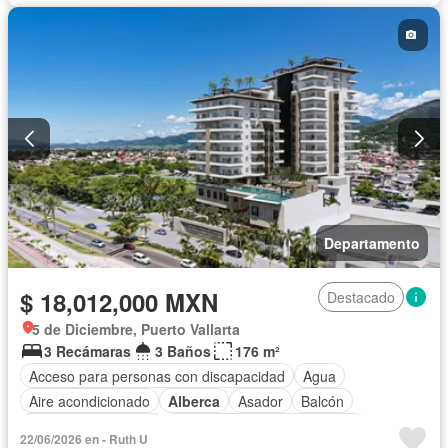
Elevador
Estacionamiento
Internet
Recámara con closet
Azotea
Sala polivalente
Seguridad
Terraza
Vista panorámica
Sin amueblar
Departamento
$ 18,012,000 MXN
Destacado
5 de Diciembre, Puerto Vallarta
3 Recámaras
3 Baños
176 m²
Acceso para personas con discapacidad
Agua
Aire acondicionado
Alberca
Asador
Balcón
Caseta de vigilancia
Circuito cerrado de televisión
22/06/2026 en - Ruth U