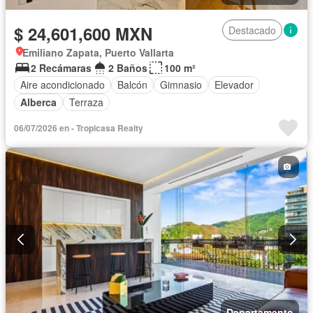
$ 24,601,600 MXN
Destacado
Emiliano Zapata, Puerto Vallarta
2 Recámaras
2 Baños
100 m²
Aire acondicionado
Balcón
Gimnasio
Elevador
Alberca
Terraza
06/07/2026 en - Tropicasa Realty
Departamento