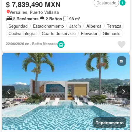
$ 7,839,490 MXN
Destacado
Versalles, Puerto Vallarta
2 Recámaras
2 Baños
98 m²
Seguridad
Estacionamiento
Jardín
Alberca
Terraza
Cocina integral
Cuarto de servicio
Elevador
Gimnasio
Balcón
Acceso para personas con discapacidad
22/06/2026 en - Belén Mercado
Cocina equipada
Sala polivalente
Aire acondicionado
Electricidad
Agua
Cuarto de Limpieza
Jacuzzi
Gas natural
Asador
Recámara con closet
Despacho
Wifi
Conserje
Permite mascotas
Permite niños
Solo familias
Sin amueblar
Departamento