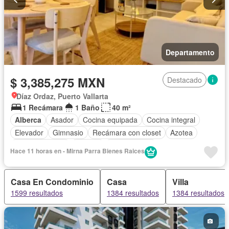
Departamento
$ 3,385,275 MXN
Destacado
Díaz Ordaz, Puerto Vallarta
1 Recámara
1 Baño
40 m²
Alberca
Asador
Cocina equipada
Cocina integral
Elevador
Gimnasio
Recámara con closet
Azotea
Sala polivalente
Terraza
Sin amueblar
Hace 11 horas en - Mirna Parra Bienes Raices
Casa En Condominio
Casa
Villa
1599 resultados
1384 resultados
1384 resultados