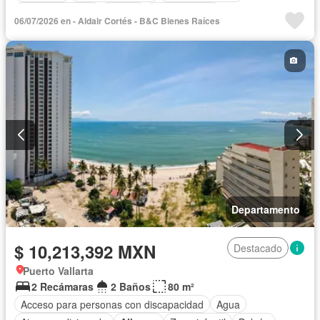
Cancha de tenis
Asador
Zonas verdes
06/07/2026 en - Aldair Cortés - B&C Bienes Raíces
Vista panorámica
Caseta de vigilancia
Conserje
Departamento
$ 10,213,392 MXN
Destacado
Puerto Vallarta
2 Recámaras
2 Baños
80 m²
Acceso para personas con discapacidad
Agua