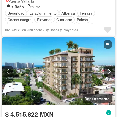
Puerto Vallarta
1 Baño
39 m²
Seguridad
Estacionamiento
Alberca
Terraza
Cocina integral
Elevador
Gimnasio
Balcón
Acceso para personas con discapacidad
Internet
06/07/2026 en - Inti coeto - By Casas y Proyectos
Aire acondicionado
Electricidad
Azotea
Jacuzzi
Agua
Cancha de tenis
Vista panorámica
Sin amueblar
Departamento
$ 4,515,822 MXN