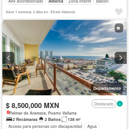
Aire acondicionado
Alberca
Zona infantil
Balcón
Caseta de vigilancia
Cocina integral
Elevador
Hace 1 semana, 2 días en - Efraín Valencia
Estacionamiento
Gimnasio
Jacuzzi
Jardín
Recámara con closet
Azotea
Seguridad
Terraza
Vista panorámica
Wifi
Sin amueblar
Departamento
$ 8,500,000 MXN
Destacado
Palmar de Aramara, Puerto Vallarta
2 Recámaras
2 Baños
138 m²
Acceso para personas con discapacidad
Agua