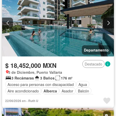
Departamento
$ 18,452,000 MXN
Destacado
5 de Diciembre, Puerto Vallarta
3 Recámaras
3 Baños
176 m²
Acceso para personas con discapacidad
Agua
Aire acondicionado
Alberca
Asador
Balcón
Caseta de vigilancia
Circuito cerrado de televisión
22/06/2026 en - Ruth U
Cisterna
Cocina equipada
Cocina integral
Conserje
Cuarto de Limpieza
Electricidad
Elevador