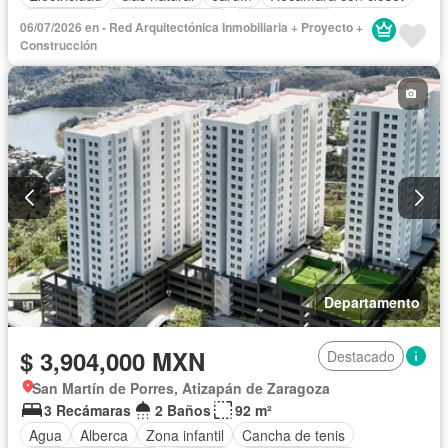
Seguridad
Vista panorámica
Zonas verdes
06/07/2026 en - Red Arquitectónica Inmobiliaria + Proyecto +
Sin amueblar
Construcción
Departamento
$ 3,904,000 MXN
Destacado
San Martín de Porres, Atizapán de Zaragoza
3 Recámaras
2 Baños
92 m²
Agua
Alberca
Zona infantil
Cancha de tenis