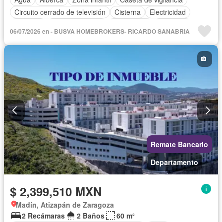
Circuito cerrado de televisión
Cisterna
Electricidad
Elevador
Estacionamiento
Gas natural
Gimnasio
06/07/2026 en - BUSVA HOMEBROKERS- RICARDO SANABRIA
Internet
Jardín
Sala polivalente
Seguridad
Televisión por cable
Terraza
Vista panorámica
Wifi
Zonas verdes
Sin amueblar
Remate Bancario
Departamento
$ 2,399,510 MXN
Madín, Atizapán de Zaragoza
2 Recámaras
2 Baños
60 m²