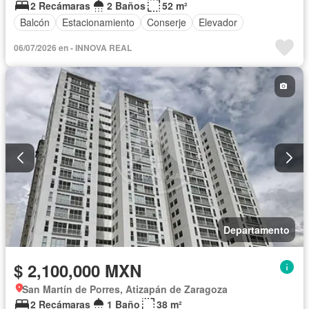
2 Recámaras
2 Baños
52 m²
Balcón
Estacionamiento
Conserje
Elevador
06/07/2026 en - INNOVA REAL
Departamento
$ 2,100,000 MXN
San Martín de Porres, Atizapán de Zaragoza
2 Recámaras
1 Baño
38 m²