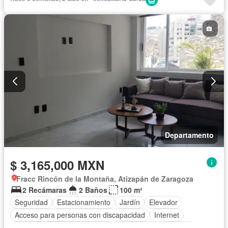
Caseta de vigilancia
Circuito cerrado de televisión
Sin amueblar
Departamento
$ 3,165,000 MXN
Fracc Rincón de la Montaña, Atizapán de Zaragoza
2 Recámaras
2 Baños
100 m²
Seguridad
Estacionamiento
Jardín
Elevador
Acceso para personas con discapacidad
Internet
Circuito cerrado de televisión
Electricidad
Cisterna