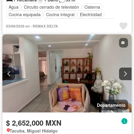
Agua
Circuito cerrado de televisión
Cisterna
Cocina equipada
Cocina integral
Electricidad
Estacionamiento
Wifi
Zonas verdes
Sin amueblar
03/06/2026 en - REMAX DELTA
Departamento
$ 2,652,000 MXN
Tacuba, Miguel Hidalgo