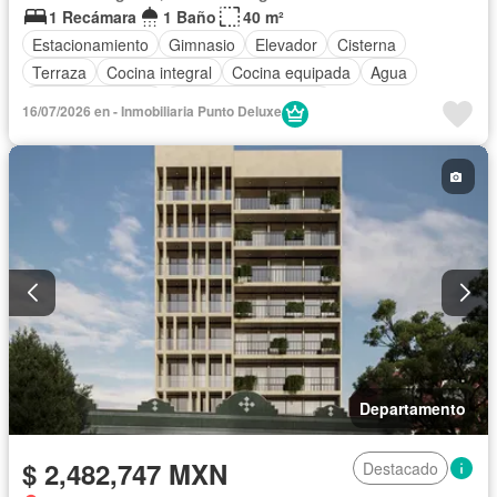
1 Recámara
1 Baño
40 m²
Estacionamiento
Gimnasio
Elevador
Cisterna
Terraza
Cocina integral
Cocina equipada
Agua
Vista panorámica
Recámara con closet
16/07/2026 en - Inmobiliaria Punto Deluxe
Caseta de vigilancia
Conserje
Departamento
$ 2,482,747 MXN
Destacado