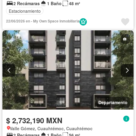
2 Recámaras
1 Baño
48 m²
Estacionamiento
22/06/2026 en - My Own Space Inmobiliaria
Departamento
$ 2,732,190 MXN
Valle Gómez, Cuauhtémoc, Cuauhtémoc
2 Recámaras
1 Baño
56 m²