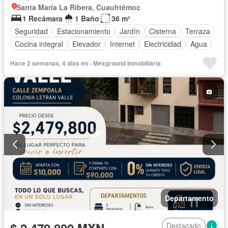
Santa María La Ribera, Cuauhtémoc
1 Recámara
1 Baño
36 m²
Seguridad
Estacionamiento
Jardín
Cisterna
Terraza
Cocina integral
Elevador
Internet
Electricidad
Agua
Gas natural
Sin amueblar
Hace 2 semanas, 4 días en - Mexground Inmobiliaria
Departamento
$ 2,479,800 MXN
Destacado