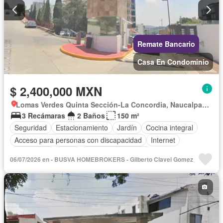
Remate Bancario
Casa En Condominio
$ 2,400,000 MXN
Lomas Verdes Quinta Sección-La Concordia, Naucalpan de Juárez
3 Recámaras
2 Baños
150 m²
Seguridad
Estacionamiento
Jardín
Cocina integral
Acceso para personas con discapacidad
Internet
Electricidad
Agua
Cuarto de Limpieza
06/07/2026 en - BUSVA HOMEBROKERS - Gilberto Clavel Gomez
Televisión por cable
Gas natural
Zonas verdes
Despacho
Vista panorámica
Recámara con closet
Caseta de vigilancia