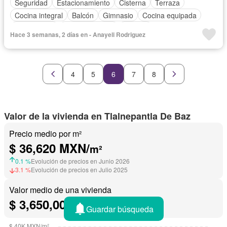
Seguridad
Estacionamiento
Cisterna
Terraza
Cocina integral
Balcón
Gimnasio
Cocina equipada
Zona infantil
Sala polivalente
Internet
Hace 3 semanas, 2 días en - Anayeli Rodriguez
Cuarto de servicio
Electricidad
Circuito cerrado de televisión
Agua
Televisión por cable
Gas natural
Conserje
Wifi
Caseta de vigilancia
4
5
6
7
8
Valor de la vivienda en Tlalnepantla De Baz
Precio medio por m²
$ 36,620 MXN/
m²
0.1 %
Evolución de precios en Junio 2026
3.1 %
Evolución de precios en Julio 2025
Valor medio de una vivienda
$ 3,650,007 MXN
Guardar búsqueda