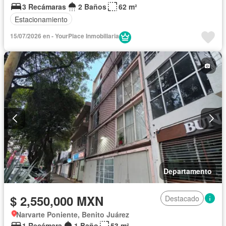
3 Recámaras
2 Baños
62 m²
Estacionamiento
15/07/2026 en - YourPlace Inmobiliaria
Departamento
$ 2,550,000 MXN
Destacado
Narvarte Poniente, Benito Juárez
1 Recámara
1 Baño
53 m²