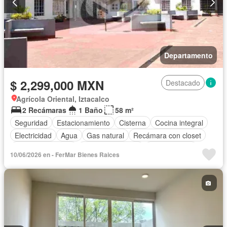
Departamento
$ 2,299,000 MXN
Destacado
Agrícola Oriental, Iztacalco
2 Recámaras
1 Baño
58 m²
Seguridad
Estacionamiento
Cisterna
Cocina integral
Electricidad
Agua
Gas natural
Recámara con closet
Cuarto de servicio
Permite mascotas
Permite niños
10/06/2026 en - FerMar Bienes Raices
Sin amueblar