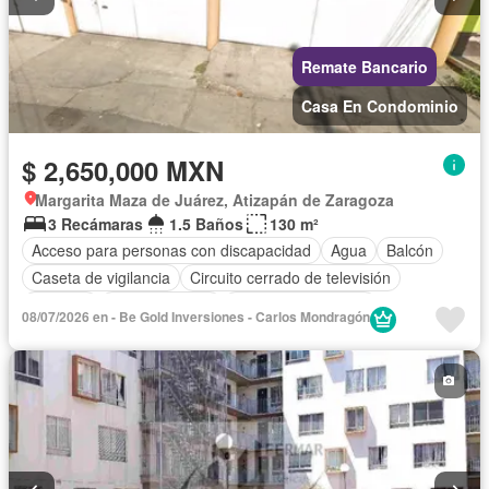
Remate Bancario
Casa En Condominio
$ 2,650,000 MXN
Margarita Maza de Juárez, Atizapán de Zaragoza
3 Recámaras
1.5 Baños
130 m²
Acceso para personas con discapacidad
Agua
Balcón
Caseta de vigilancia
Circuito cerrado de televisión
Cisterna
Cocina integral
Cuarto de Limpieza
08/07/2026 en - Be Gold Inversiones - Carlos Mondragón
Cuarto de servicio
Electricidad
Estacionamiento
Gas natural
Internet
Jardín
Recámara con closet
Seguridad
Televisión por cable
Terraza
Wifi
Sin amueblar