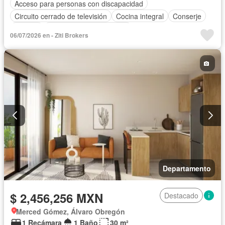
Acceso para personas con discapacidad
Circuito cerrado de televisión
Cocina integral
Conserje
Terraza
Parcialmente amueblado
06/07/2026 en - Ziti Brokers
Departamento
$ 2,456,256 MXN
Destacado
Merced Gómez, Álvaro Obregón
1 Recámara
1 Baño
30 m²