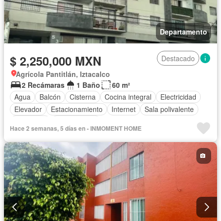
Departamento
$ 2,250,000 MXN
Destacado
Agrícola Pantitlán, Iztacalco
2 Recámaras
1 Baño
60 m²
Agua
Balcón
Cisterna
Cocina integral
Electricidad
Elevador
Estacionamiento
Internet
Sala polivalente
Seguridad
Sin amueblar
Hace 2 semanas, 5 días en - INMOMENT HOME