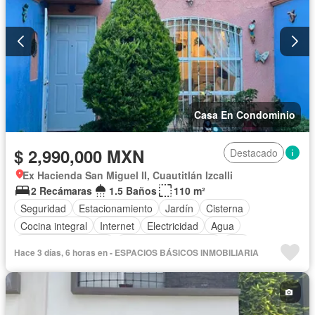
Casa En Condominio
$ 2,990,000 MXN
Destacado
Ex Hacienda San Miguel II, Cuautitlán Izcalli
2 Recámaras
1.5 Baños
110 m²
Seguridad
Estacionamiento
Jardín
Cisterna
Cocina integral
Internet
Electricidad
Agua
Televisión por cable
Recámara con closet
Wifi
Hace 3 días, 6 horas en - ESPACIOS BÁSICOS INMOBILIARIA
Permite mascotas
Permite niños