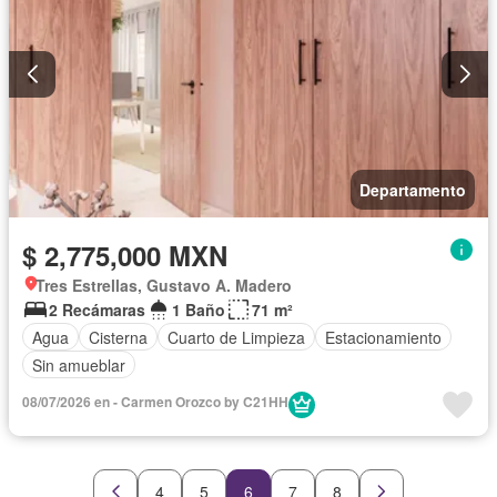
Departamento
$ 2,775,000 MXN
Tres Estrellas, Gustavo A. Madero
2 Recámaras
1 Baño
71 m²
Agua
Cisterna
Cuarto de Limpieza
Estacionamiento
Sin amueblar
08/07/2026 en - Carmen Orozco by C21HH
4
5
6
7
8