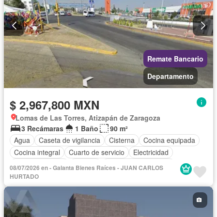
Remate Bancario
Departamento
$ 2,967,800 MXN
Lomas de Las Torres, Atizapán de Zaragoza
3 Recámaras
1 Baño
90 m²
Agua
Caseta de vigilancia
Cisterna
Cocina equipada
Cocina integral
Cuarto de servicio
Electricidad
Estacionamiento
Internet
Recámara con closet
08/07/2026 en - Galanta Bienes Raíces - JUAN CARLOS
Seguridad
Wifi
HURTADO