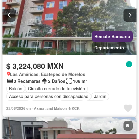
Remate Bancario
Departamento
$ 3,224,080 MXN
Las Américas, Ecatepec de Morelos
3 Recámaras
2 Baños
106 m²
Balcón
Circuito cerrado de televisión
Acceso para personas con discapacidad
Jardín
Gimnasio
Calefacción
Seguridad
Terraza
22/06/2026 en - Axmat and Maison -NKCK