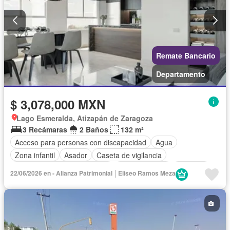
Remate Bancario
Departamento
$ 3,078,000 MXN
Lago Esmeralda, Atizapán de Zaragoza
3 Recámaras
2 Baños
132 m²
Acceso para personas con discapacidad
Agua
Zona infantil
Asador
Caseta de vigilancia
Circuito cerrado de televisión
Cocina integral
Conserje
22/06/2026 en - Alianza Patrimonial │Eliseo Ramos Meza
Electricidad
Estacionamiento
Internet
Jardín
Recámara con closet
Seguridad
Televisión por cable
Wifi
Zonas verdes
Sin amueblar