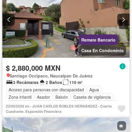
Remate Bancario
Casa En Condominio
$ 2,880,000 MXN
Santiago Occipaco, Naucalpan De Juárez
3 Recámaras
2 Baños
110 m²
Acceso para personas con discapacidad
Agua
Zona infantil
Asador
Balcón
Caseta de vigilancia
Circuito cerrado de televisión
Cisterna
Cocina integral
22/06/2026 en - JUAN CARLOS ROBLES HERNÁNDEZ - Cuarto
Cuarto de servicio
Electricidad
Estacionamiento
Cuadrante. Expansión Financiera
Gas natural
Internet
Jardín
Recámara con closet
Televisión por cable
Zonas verdes
Sin amueblar