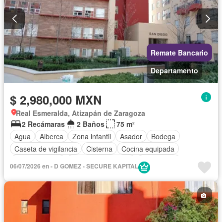
Remate Bancario
Departamento
$ 2,980,000 MXN
Real Esmeralda, Atizapán de Zaragoza
2 Recámaras
2 Baños
75 m²
Agua
Alberca
Zona infantil
Asador
Bodega
Caseta de vigilancia
Cisterna
Cocina equipada
Cocina integral
Cuarto de Limpieza
Electricidad
06/07/2026 en - D GOMEZ - SECURE KAPITAL
Elevador
Estacionamiento
Gas natural
Gimnasio
Jardín
Seguridad
Sin amueblar