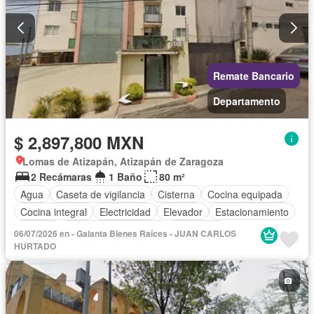
Remate Bancario
Departamento
$ 2,897,800 MXN
Lomas de Atizapán, Atizapán de Zaragoza
2 Recámaras
1 Baño
80 m²
Agua
Caseta de vigilancia
Cisterna
Cocina equipada
Cocina integral
Electricidad
Elevador
Estacionamiento
Internet
Recámara con closet
Seguridad
06/07/2026 en - Galanta Bienes Raíces - JUAN CARLOS
Vista panorámica
Wifi
HURTADO