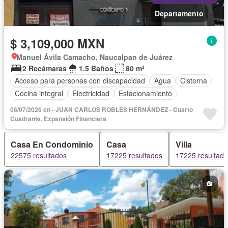
Departamento
$ 3,109,000 MXN
Manuel Ávila Camacho, Naucalpan de Juárez
2 Recámaras
1.5 Baños
80 m²
Acceso para personas con discapacidad
Agua
Cisterna
Cocina integral
Electricidad
Estacionamiento
Gas natural
Internet
Recámara con closet
06/07/2026 en - JUAN CARLOS ROBLES HERNÁNDEZ - Cuarto
Televisión por cable
Cuadrante. Expansión Financiera
Casa En Condominio
Casa
Villa
22575 resultados
17225 resultados
17225 resultad