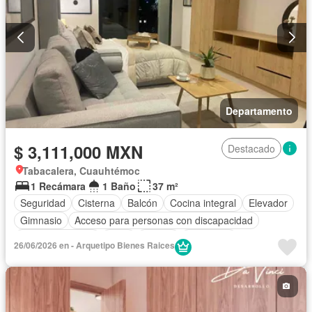
Departamento
$ 3,111,000 MXN
Destacado
Tabacalera, Cuauhtémoc
1 Recámara
1 Baño
37 m²
Seguridad
Cisterna
Balcón
Cocina integral
Elevador
Gimnasio
Acceso para personas con discapacidad
Cocina equipada
Agua
Asador
Despacho
26/06/2026 en - Arquetipo Bienes Raices
Vista panorámica
Recámara con closet
Caseta de vigilancia
Permite mascotas
Permite niños