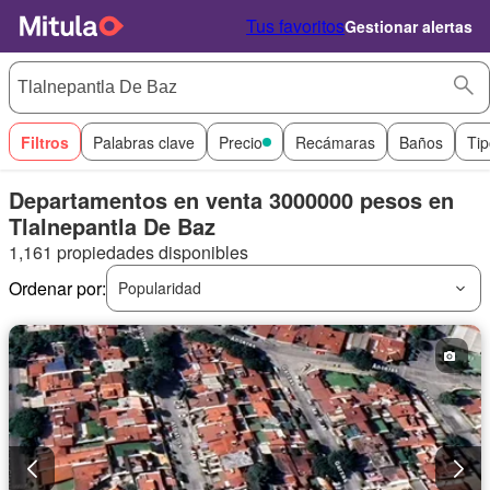
Tus favoritos
Gestionar alertas
Filtros
Palabras clave
Precio
Recámaras
Baños
Tip
Departamentos en venta 3000000 pesos en
Tlalnepantla De Baz
1,161 propiedades disponibles
Ordenar por:
Popularidad