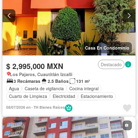
Casa En Condominio
$ 2,995,000 MXN
Destacado
Los Pajaros, Cuautitlán Izcalli
3 Recámaras
2.5 Baños
131 m²
Agua
Caseta de vigilancia
Cocina integral
Cuarto de Limpieza
Electricidad
Estacionamiento
Internet
Recámara con closet
Seguridad
08/07/2026 en - TH Bienes Raíces
Televisión por cable
Wifi
Sin amueblar