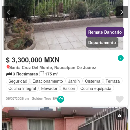
Remate Bancario
Departamento
$ 3,300,000 MXN
Santa Cruz Del Monte, Naucalpan De Juárez
3 Recámaras
175 m²
Seguridad
Estacionamiento
Jardín
Cisterna
Terraza
Cocina integral
Elevador
Balcón
Cocina equipada
Zona infantil
Sala polivalente
Internet
Electricidad
06/07/2026 en - Golden Tree-SV
Agua