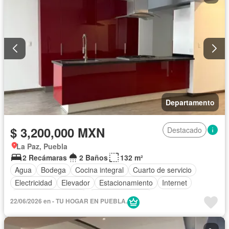
Departamento
$ 3,200,000 MXN
Destacado
La Paz, Puebla
2 Recámaras
2 Baños
132 m²
Agua
Bodega
Cocina integral
Cuarto de servicio
Electricidad
Elevador
Estacionamiento
Internet
Recámara con closet
Vista panorámica
22/06/2026 en - TU HOGAR EN PUEBLA.