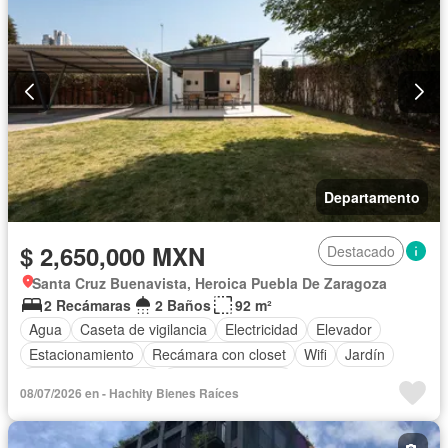
Departamento
$ 2,650,000 MXN
Destacado
Santa Cruz Buenavista, Heroica Puebla De Zaragoza
2 Recámaras
2 Baños
92 m²
Agua
Caseta de vigilancia
Electricidad
Elevador
Estacionamiento
Recámara con closet
Wifi
Jardín
Cuarto de Limpieza
Permite mascotas
08/07/2026 en - Hachity Bienes Raíces