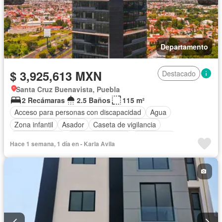
Departamento
$ 3,925,613 MXN
Destacado
Santa Cruz Buenavista, Puebla
2 Recámaras
2.5 Baños
115 m²
Acceso para personas con discapacidad
Agua
Zona infantil
Asador
Caseta de vigilancia
Cocina integral
Cuarto de servicio
Electricidad
Hace 1 semana, 1 día en - Karla Avila
Elevador
Estacionamiento
Internet
Jardín
Recámara con closet
Seguridad
Terraza
Vista panorámica
Sin amueblar