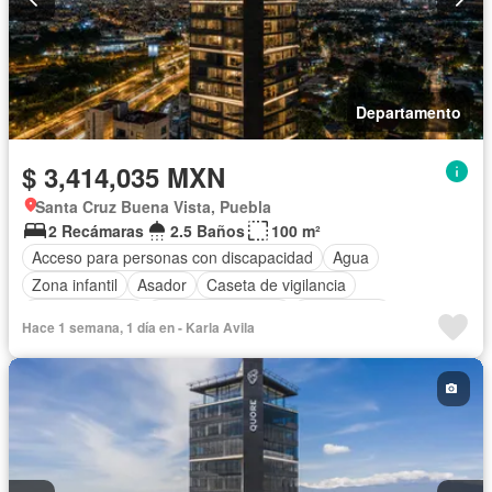
Departamento
$ 3,414,035 MXN
Santa Cruz Buena Vista, Puebla
2 Recámaras
2.5 Baños
100 m²
Acceso para personas con discapacidad
Agua
Zona infantil
Asador
Caseta de vigilancia
Cocina integral
Cuarto de servicio
Electricidad
Hace 1 semana, 1 día en - Karla Avila
Elevador
Estacionamiento
Internet
Jardín
Recámara con closet
Seguridad
Terraza
Vista panorámica
Sin amueblar