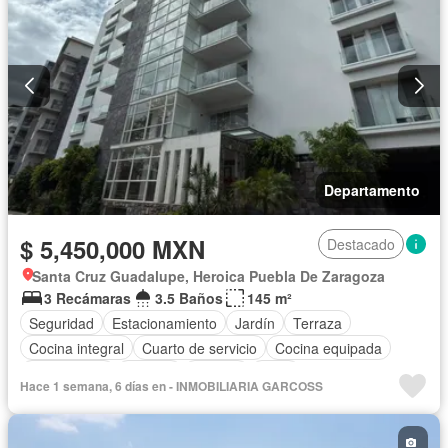
Departamento
$ 5,450,000 MXN
Destacado
Santa Cruz Guadalupe, Heroica Puebla De Zaragoza
3 Recámaras
3.5 Baños
145 m²
Seguridad
Estacionamiento
Jardín
Terraza
Cocina integral
Cuarto de servicio
Cocina equipada
Zona infantil
Internet
Bodega
Agua
Hace 1 semana, 6 días en - INMOBILIARIA GARCOSS