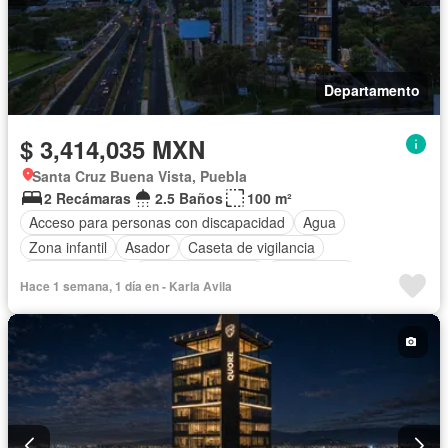
Departamento
$ 3,414,035 MXN
Santa Cruz Buena Vista, Puebla
2 Recámaras
2.5 Baños
100 m²
Acceso para personas con discapacidad
Agua
Zona infantil
Asador
Caseta de vigilancia
Cocina integral
Cuarto de servicio
Electricidad
Hace 1 semana, 1 día en - Karla Avila
Elevador
Estacionamiento
Internet
Jardín
Recámara con closet
Seguridad
Terraza
Vista panorámica
Sin amueblar