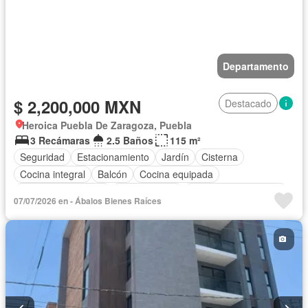
Departamento
$ 2,200,000 MXN
Destacado
Heroica Puebla De Zaragoza, Puebla
3 Recámaras
2.5 Baños
115 m²
Seguridad
Estacionamiento
Jardín
Cisterna
Cocina integral
Balcón
Cocina equipada
Cuarto de Limpieza
Zonas verdes
Recámara con closet
07/07/2026 en - Ábalos Bienes Raíces
Caseta de vigilancia
Permite mascotas
Permite niños
Sin amueblar