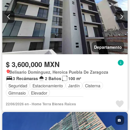
Departamento
$ 3,600,000 MXN
Belisario Domínguez, Heroica Puebla De Zaragoza
3 Recámaras
2 Baños
100 m²
Seguridad
Estacionamiento
Jardín
Cisterna
Gimnasio
Elevador
Acceso para personas con discapacidad
22/06/2026 en - Home Terra Bienes Raíces
Caseta de vigilancia
Agua
Conserje
Sala polivalente
Permite niños
Permite mascotas