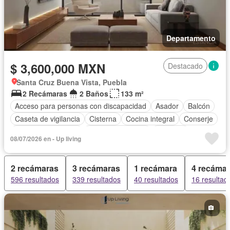
Departamento
$ 3,600,000 MXN
Destacado
Santa Cruz Buena Vista, Puebla
2 Recámaras
2 Baños
133 m²
Acceso para personas con discapacidad
Asador
Balcón
Caseta de vigilancia
Cisterna
Cocina integral
Conserje
Cuarto de Limpieza
Cuarto de servicio
Elevador
08/07/2026 en - Up living
Estacionamiento
Despacho
Recámara con closet
Azotea
Seguridad
Terraza
Vista panorámica
2 recámaras
3 recámaras
1 recámara
4 recáma
596 resultados
339 resultados
40 resultados
16 resultad