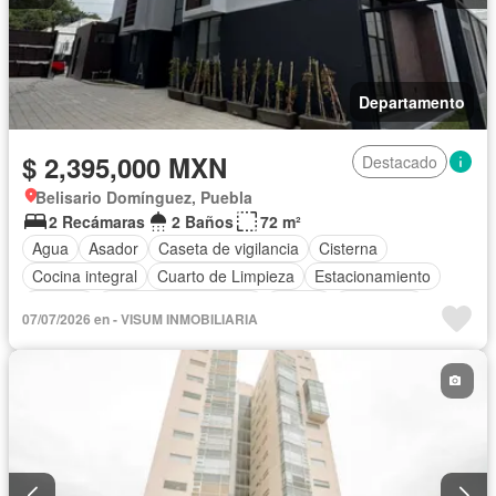
Departamento
$ 2,395,000 MXN
Destacado
Belisario Domínguez, Puebla
2 Recámaras
2 Baños
72 m²
Agua
Asador
Caseta de vigilancia
Cisterna
Cocina integral
Cuarto de Limpieza
Estacionamiento
Internet
Recámara con closet
Azotea
Seguridad
07/07/2026 en - VISUM INMOBILIARIA