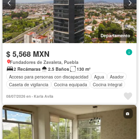
Departamento
$ 5,568 MXN
Fundadores de Zavaleta, Puebla
2 Recámaras
2.5 Baños
130 m²
Acceso para personas con discapacidad
Agua
Asador
Caseta de vigilancia
Cocina equipada
Cocina integral
Cuarto de Limpieza
Cuarto de servicio
Electricidad
08/07/2026 en - Karla Avila
Elevador
Estacionamiento
Gas natural
Internet
Recámara con closet
Seguridad
Vista panorámica
Wifi
Zonas verdes
Completamente amueblado