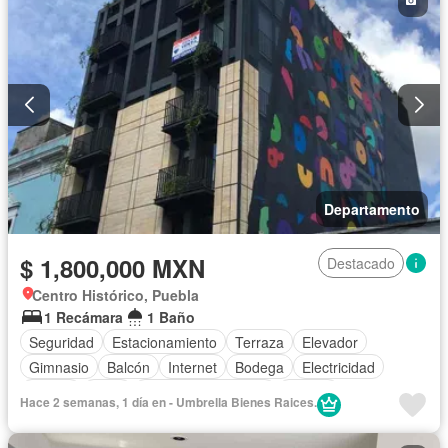
Departamento
$ 1,800,000 MXN
Destacado
Centro Histórico, Puebla
1 Recámara
1 Baño
Seguridad
Estacionamiento
Terraza
Elevador
Gimnasio
Balcón
Internet
Bodega
Electricidad
Azotea
Agua
Televisión por cable
Asador
Hace 2 semanas, 1 día en - Umbrella Bienes Raices.
Vista panorámica
Wifi
Completamente amueblado