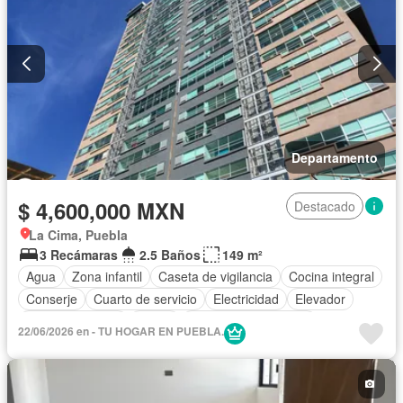
Departamento
$ 4,600,000 MXN
Destacado
La Cima, Puebla
3 Recámaras
2.5 Baños
149 m²
Agua
Zona infantil
Caseta de vigilancia
Cocina integral
Conserje
Cuarto de servicio
Electricidad
Elevador
Estacionamiento
Jardín
Recámara con closet
22/06/2026 en - TU HOGAR EN PUEBLA.
Sala polivalente
Vista panorámica
Sin amueblar