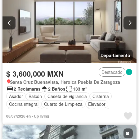
Departamento
$ 3,600,000 MXN
Destacado
Santa Cruz Buenavista, Heroica Puebla De Zaragoza
2 Recámaras
2 Baños
133 m²
Asador
Balcón
Caseta de vigilancia
Cisterna
Cocina integral
Cuarto de Limpieza
Elevador
Estacionamiento
Recámara con closet
Azotea
08/07/2026 en - Up living
Seguridad
Vista panorámica