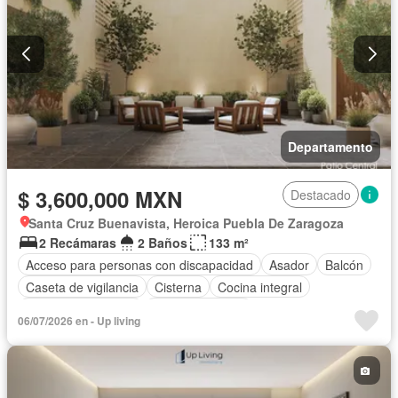
Departamento
$ 3,600,000 MXN
Destacado
Santa Cruz Buenavista, Heroica Puebla De Zaragoza
2 Recámaras
2 Baños
133 m²
Acceso para personas con discapacidad
Asador
Balcón
Caseta de vigilancia
Cisterna
Cocina integral
Cuarto de Limpieza
Estacionamiento
06/07/2026 en - Up living
Recámara con closet
Azotea
Terraza