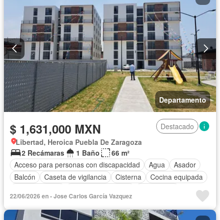
Departamento
$ 1,631,000 MXN
Destacado
Libertad, Heroica Puebla De Zaragoza
2 Recámaras
1 Baño
66 m²
Acceso para personas con discapacidad
Agua
Asador
Balcón
Caseta de vigilancia
Cisterna
Cocina equipada
Cocina integral
Cuarto de Limpieza
Electricidad
22/06/2026 en - Jose Carlos García Vazquez
Estacionamiento
Internet
Jardín
Recámara con closet
Seguridad
Terraza
Vista panorámica
Wifi