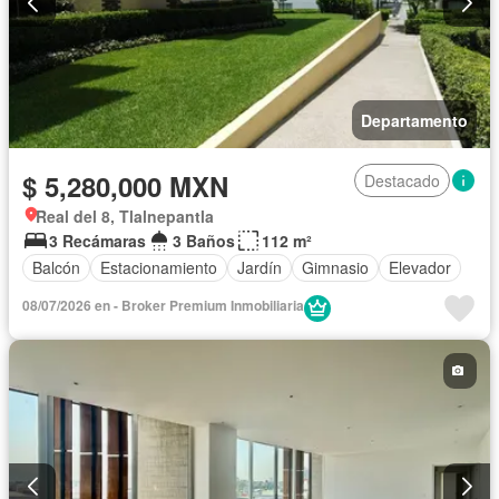
Departamento
$ 5,280,000 MXN
Destacado
Real del 8, Tlalnepantla
3 Recámaras
3 Baños
112 m²
Balcón
Estacionamiento
Jardín
Gimnasio
Elevador
08/07/2026 en - Broker Premium Inmobiliaria