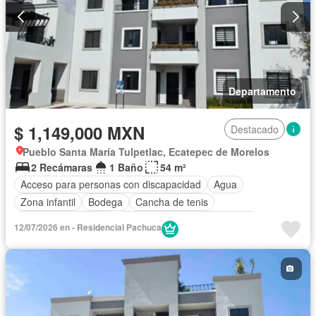
Departamento
$ 1,149,000 MXN
Destacado
Pueblo Santa María Tulpetlac, Ecatepec de Morelos
2 Recámaras
1 Baño
54 m²
Acceso para personas con discapacidad
Agua
Zona infantil
Bodega
Cancha de tenis
Caseta de vigilancia
Circuito cerrado de televisión
12/07/2026 en - Residencial Pachuca
Cisterna
Cocina equipada
Cocina integral
Cuarto de Limpieza
Cuarto de servicio
Electricidad
Estacionamiento
Gimnasio
Internet
Jardín
Recámara con closet
Sala polivalente
Seguridad
Televisión por cable
Wifi
Zonas verdes