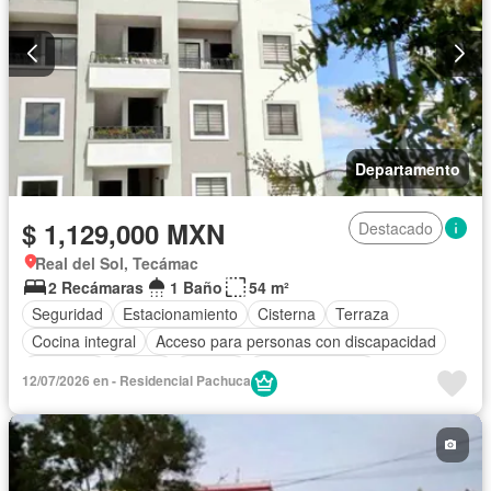
Parcialmente amueblado
Departamento
$ 1,129,000 MXN
Destacado
Real del Sol, Tecámac
2 Recámaras
1 Baño
54 m²
Seguridad
Estacionamiento
Cisterna
Terraza
Cocina integral
Acceso para personas con discapacidad
Gimnasio
Balcón
Internet
Sala polivalente
12/07/2026 en - Residencial Pachuca
Zona infantil
Cocina equipada
Circuito cerrado de televisión
Azotea
Agua
Zonas verdes
Vista panorámica
Recámara con closet
Caseta de vigilancia
Permite mascotas
Permite niños