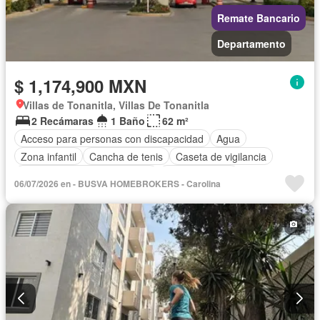
Remate Bancario
Departamento
$ 1,174,900 MXN
Villas de Tonanitla, Villas De Tonanitla
2 Recámaras
1 Baño
62 m²
Acceso para personas con discapacidad
Agua
Zona infantil
Cancha de tenis
Caseta de vigilancia
Circuito cerrado de televisión
Cocina integral
06/07/2026 en - BUSVA HOMEBROKERS - Carolina
Cuarto de Limpieza
Cuarto de servicio
Electricidad
Estacionamiento
Gas natural
Internet
Recámara con closet
Seguridad
Televisión por cable
Vista panorámica
Wifi
Zonas verdes
Sin amueblar