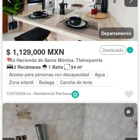
Departamento
$ 1,129,000 MXN
Destacado
Ex Hacienda de Santa Mónica, Tlalnepantla
2 Recámaras
1 Baño
54 m²
Acceso para personas con discapacidad
Agua
Zona infantil
Bodega
Cancha de tenis
Caseta de vigilancia
Circuito cerrado de televisión
12/07/2026 en - Residencial Pachuca
Cisterna
Cocina equipada
Cuarto de Limpieza
Cuarto de servicio
Electricidad
Estacionamiento
Gimnasio
Internet
Recámara con closet
Sala polivalente
Seguridad
Wifi
Zonas verdes
Parcialmente amueblado