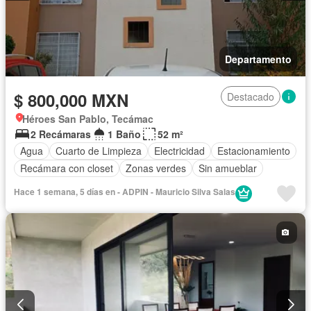
Departamento
$ 800,000 MXN
Destacado
Héroes San Pablo, Tecámac
2 Recámaras
1 Baño
52 m²
Agua
Cuarto de Limpieza
Electricidad
Estacionamiento
Recámara con closet
Zonas verdes
Sin amueblar
Hace 1 semana, 5 días en - ADPIN - Mauricio Silva Salas