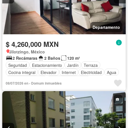
Departamento
$ 4,260,000 MXN
Jilotzingo, México
2 Recámaras
2 Baños
120 m²
Seguridad
Estacionamiento
Jardín
Terraza
Cocina integral
Elevador
Internet
Electricidad
Agua
Televisión por cable
Recámara con closet
08/07/2026 en - Domum inmuebles
Caseta de vigilancia