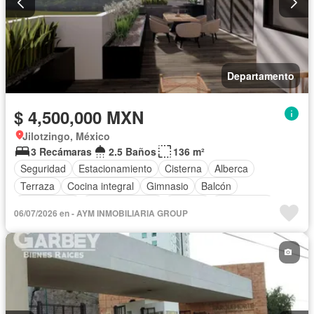
Departamento
$ 4,500,000 MXN
Jilotzingo, México
3 Recámaras
2.5 Baños
136 m²
Seguridad
Estacionamiento
Cisterna
Alberca
Terraza
Cocina integral
Gimnasio
Balcón
Zona infantil
Sala polivalente
Internet
Electricidad
06/07/2026 en - AYM INMOBILIARIA GROUP
Azotea
Agua
Cuarto de Limpieza
Televisión por cable
Asador
Zonas verdes
Vista panorámica
Recámara con closet
Caseta de vigilancia
Sin amueblar