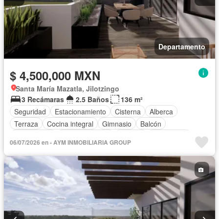
Departamento
$ 4,500,000 MXN
Santa María Mazatla, Jilotzingo
3 Recámaras
2.5 Baños
136 m²
Seguridad
Estacionamiento
Cisterna
Alberca
Terraza
Cocina integral
Gimnasio
Balcón
Zona infantil
Sala polivalente
Internet
Electricidad
06/07/2026 en - AYM INMOBILIARIA GROUP
Azotea
Agua
Cuarto de Limpieza
Cancha de tenis
Televisión por cable
Asador
Zonas verdes
Vista panorámica
Recámara con closet
Caseta de vigilancia
Sin amueblar