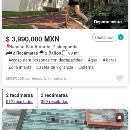
Departamento
$ 3,990,000 MXN
Destacado
Rancho San Antonio, Tlalnepantla
2 Recámaras
2 Baños
98 m²
Acceso para personas con discapacidad
Agua
Alberca
Zona infantil
Caseta de vigilancia
Cisterna
Cocina integral
Cuarto de servicio
Electricidad
29/05/2026 en - Asesoría Inmobiliaria
Elevador
Estacionamiento
Gimnasio
Sin amueblar
2 recámaras
3 recámaras
912 resultados
399 resultados