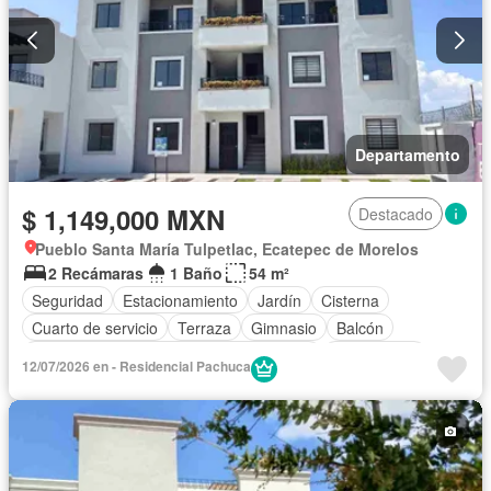
Parcialmente amueblado
Departamento
$ 1,149,000 MXN
Destacado
Pueblo Santa María Tulpetlac, Ecatepec de Morelos
2 Recámaras
1 Baño
54 m²
Seguridad
Estacionamiento
Jardín
Cisterna
Cuarto de servicio
Terraza
Gimnasio
Balcón
Acceso para personas con discapacidad
Zona infantil
12/07/2026 en - Residencial Pachuca
Internet
Sala polivalente
Circuito cerrado de televisión
Electricidad
Bodega
Cuarto de Limpieza
Agua
Zonas verdes
Caseta de vigilancia
Recámara con closet
Vista panorámica
Permite mascotas
Permite niños