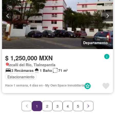
Parcialmente amueblado
Departamento
$ 1,250,000 MXN
Izcalli del Río, Tlalnepantla
3 Recámaras
1 Baño
71 m²
Estacionamiento
Hace 1 semana, 4 días en - My Own Space Inmobiliaria
1
2
3
4
5