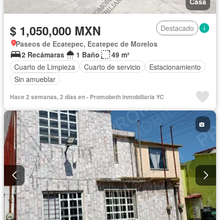
Casa
$ 1,050,000 MXN
Destacado
Paseos de Ecatepec, Ecatepec de Morelos
2 Recámaras
1 Baño
49 m²
Cuarto de Limpieza
Cuarto de servicio
Estacionamiento
Sin amueblar
Hace 2 semanas, 2 días en - Promobeth inmobiliaria YC