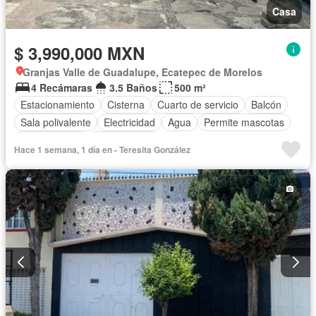
Casa
$ 3,990,000 MXN
Granjas Valle de Guadalupe, Ecatepec de Morelos
4 Recámaras
3.5 Baños
500 m²
Estacionamiento
Cisterna
Cuarto de servicio
Balcón
Sala polivalente
Electricidad
Agua
Permite mascotas
Permite niños
Sin amueblar
Hace 1 semana, 1 día en - Teresita González