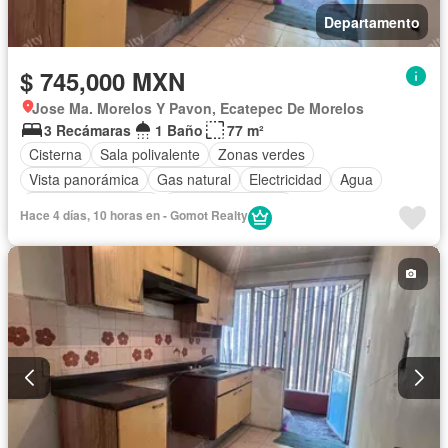
Departamento
$ 745,000 MXN
Jose Ma. Morelos Y Pavon, Ecatepec De Morelos
3 Recámaras
1 Baño
77 m²
Cisterna
Sala polivalente
Zonas verdes
Vista panorámica
Gas natural
Electricidad
Agua
Cuarto de Limpieza
Cuarto de servicio
Hace 4 días, 10 horas en - Gomot Realty
Circuito cerrado de televisión
Permite mascotas
Permite niños