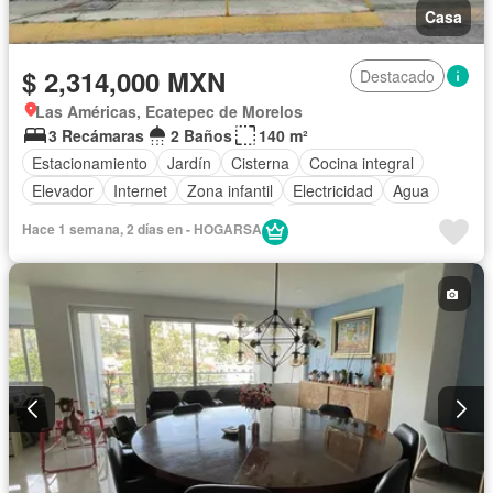
Casa
$ 2,314,000 MXN
Destacado
Las Américas, Ecatepec de Morelos
3 Recámaras
2 Baños
140 m²
Estacionamiento
Jardín
Cisterna
Cocina integral
Elevador
Internet
Zona infantil
Electricidad
Agua
Gas natural
Televisión por cable
Calefacción
Hace 1 semana, 2 días en - HOGARSA
Recámara con closet
Conserje
Wifi
Permite mascotas
Permite niños
Sin amueblar