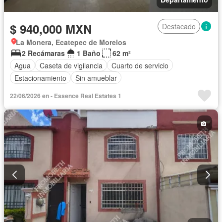
$ 940,000 MXN
Destacado
La Monera, Ecatepec de Morelos
2 Recámaras
1 Baño
62 m²
Agua
Caseta de vigilancia
Cuarto de servicio
Estacionamiento
Sin amueblar
22/06/2026 en - Essence Real Estates 1