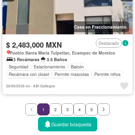
Casa en Fraccionamiento
$ 2,483,000 MXN
Destacado
Pueblo Santa María Tulpetlac, Ecatepec de Morelos
3 Recámaras
3.5 Baños
Seguridad
Estacionamiento
Balcón
Recámara con closet
Permite mascotas
Permite niños
Solo familias
Sin amueblar
26/06/2026 en - ABI Gallegos
1
2
3
4
5
Guardar búsqueda