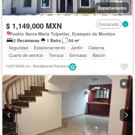
Departamento
$ 1,149,000 MXN
Destacado
Pueblo Santa María Tulpetlac, Ecatepec de Morelos
2 Recámaras
1 Baño
54 m²
Seguridad
Estacionamiento
Jardín
Cisterna
Cuarto de servicio
Terraza
Gimnasio
Balcón
Acceso para personas con discapacidad
Zona infantil
12/07/2026 en - Residencial Pachuca
Internet
Sala polivalente
Circuito cerrado de televisión
Electricidad
Bodega
Cuarto de Limpieza
Agua
Zonas verdes
Caseta de vigilancia
Recámara con closet
Vista panorámica
Permite mascotas
Permite niños
Parcialmente amueblado