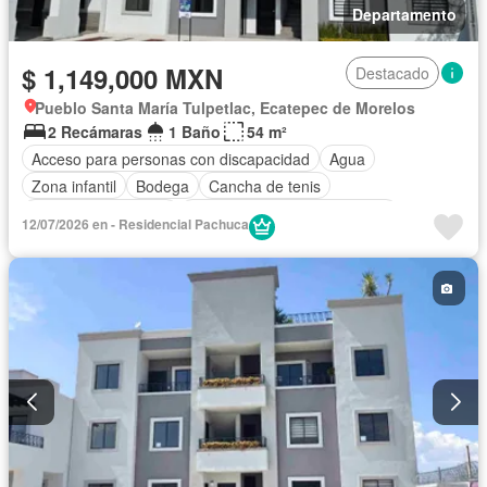
Departamento
$ 1,149,000 MXN
Destacado
Pueblo Santa María Tulpetlac, Ecatepec de Morelos
2 Recámaras
1 Baño
54 m²
Acceso para personas con discapacidad
Agua
Zona infantil
Bodega
Cancha de tenis
Caseta de vigilancia
Circuito cerrado de televisión
12/07/2026 en - Residencial Pachuca
Cisterna
Cocina equipada
Cocina integral
Cuarto de Limpieza
Cuarto de servicio
Electricidad
Estacionamiento
Gimnasio
Internet
Jardín
Recámara con closet
Sala polivalente
Seguridad
Televisión por cable
Wifi
Zonas verdes
Parcialmente amueblado