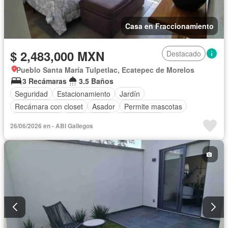
Casa en Fraccionamiento
$ 2,483,000 MXN
Destacado
Pueblo Santa María Tulpetlac, Ecatepec de Morelos
3 Recámaras
3.5 Baños
Seguridad
Estacionamiento
Jardín
Recámara con closet
Asador
Permite mascotas
Permite niños
Solo familias
Sin amueblar
26/06/2026 en - ABI Gallegos