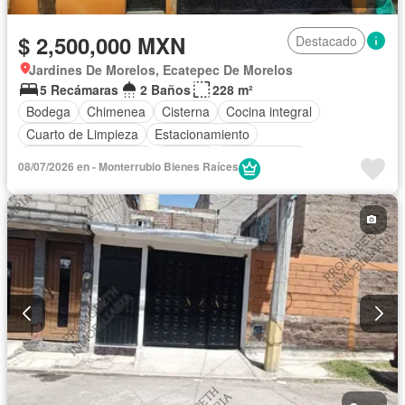
$ 2,500,000 MXN
Destacado
Jardines De Morelos, Ecatepec De Morelos
5 Recámaras
2 Baños
228 m²
Bodega
Chimenea
Cisterna
Cocina integral
Cuarto de Limpieza
Estacionamiento
Recámara con closet
Terraza
Sin amueblar
08/07/2026 en - Monterrubio Bienes Raíces