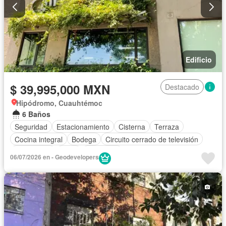
Edificio
$ 39,995,000 MXN
Destacado
Hipódromo, Cuauhtémoc
6 Baños
Seguridad
Estacionamiento
Cisterna
Terraza
Cocina integral
Bodega
Circuito cerrado de televisión
Electricidad
Agua
Despacho
06/07/2026 en - Geodevelopers