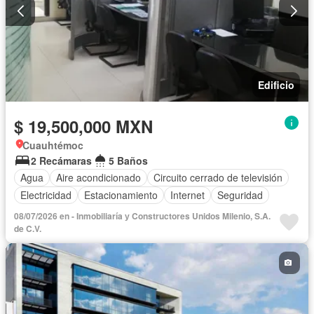
Edificio
$ 19,500,000 MXN
Cuauhtémoc
2 Recámaras
5 Baños
Agua
Aire acondicionado
Circuito cerrado de televisión
Electricidad
Estacionamiento
Internet
Seguridad
08/07/2026 en - Inmobiliaría у Constructores Unidos Milenio, S.A.
de C.V.