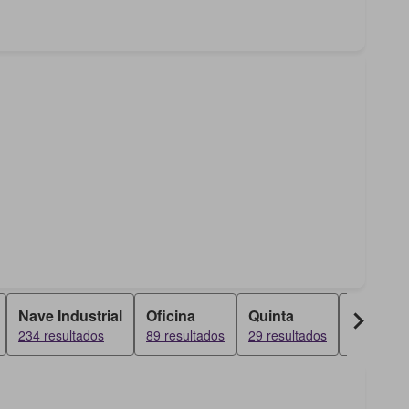
Nave Industrial
Oficina
Quinta
Dúplex
234 resultados
89 resultados
29 resultados
24 result