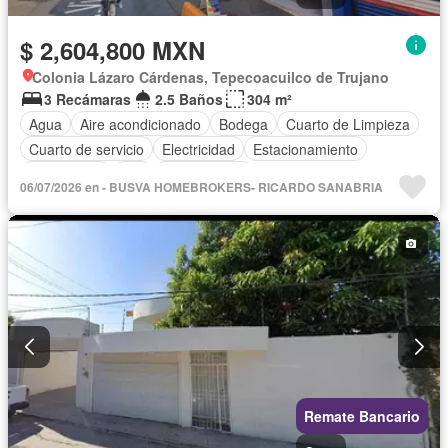
$ 2,604,800 MXN
Colonia Lázaro Cárdenas, Tepecoacuilco de Trujano
3 Recámaras
2.5 Baños
304 m²
Agua
Aire acondicionado
Bodega
Cuarto de Limpieza
Cuarto de servicio
Electricidad
Estacionamiento
Gas natural
Wifi
Sin amueblar
06/07/2026 en - BUSVA HOMEBROKERS- RICARDO SANABRIA
Remate Bancario