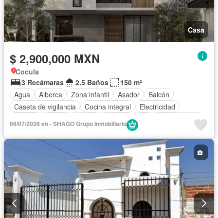
Casa
$ 2,900,000 MXN
Cocula
3 Recámaras
2.5 Baños
150 m²
Agua
Alberca
Zona infantil
Asador
Balcón
Caseta de vigilancia
Cocina integral
Electricidad
Internet
Jardín
Azotea
Terraza
Wifi
Zonas verdes
06/07/2026 en - SHAGO Grupo Inmobiliario