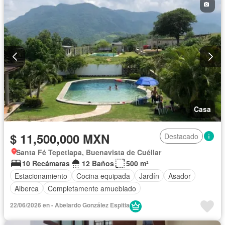
Casa
$ 11,500,000 MXN
Destacado
Santa Fé Tepetlapa, Buenavista de Cuéllar
10 Recámaras
12 Baños
500 m²
Estacionamiento
Cocina equipada
Jardín
Asador
Alberca
Completamente amueblado
22/06/2026 en - Abelardo González Espitia