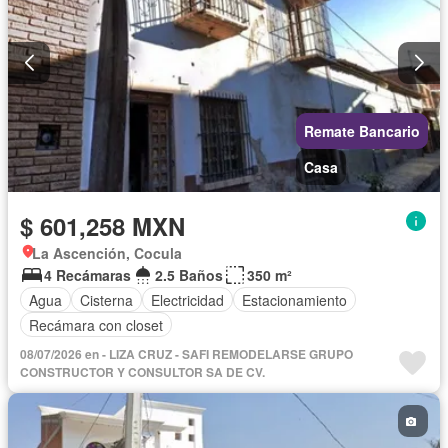
Remate Bancario
Casa
$ 601,258 MXN
La Ascención, Cocula
4 Recámaras
2.5 Baños
350 m²
Agua
Cisterna
Electricidad
Estacionamiento
Recámara con closet
08/07/2026 en - LIZA CRUZ - SAFI REMODELARSE GRUPO
CONSTRUCTOR Y CONSULTOR SA DE CV.