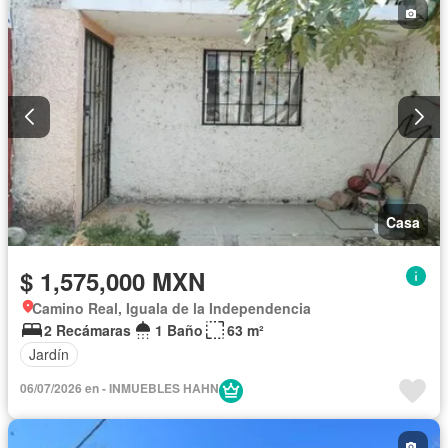
Sala polivalente
Seguridad
Televisión por cable
Wifi
Sin amueblar
Casa
$ 1,575,000 MXN
Camino Real, Iguala de la Independencia
2 Recámaras
1 Baño
63 m²
Jardín
06/07/2026 en - INMUEBLES HAHN