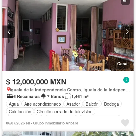
Casa
$ 12,000,000 MXN
Iguala de la Independencia Centro, Iguala de la Independencia
6 Recámaras
7 Baños
1,461 m²
Agua
Aire acondicionado
Asador
Balcón
Bodega
Calefacción
Circuito cerrado de televisión
Cocina equipada
Cocina integral
Cuarto de Limpieza
06/07/2026 en - Grupo Inmobiliario Anbare
Cuarto de servicio
Electricidad
Estacionamiento
Gas natural
Internet
Despacho
Recámara con closet