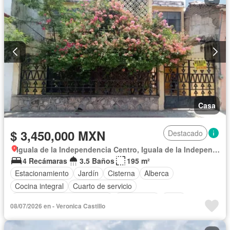
Casa
$ 3,450,000 MXN
Destacado
Iguala de la Independencia Centro, Iguala de la Independencia
4 Recámaras
3.5 Baños
195 m²
Estacionamiento
Jardín
Cisterna
Alberca
Cocina integral
Cuarto de servicio
Circuito cerrado de televisión
Electricidad
Agua
08/07/2026 en - Veronica Castillo
Cuarto de Limpieza
Zonas verdes
Sin amueblar