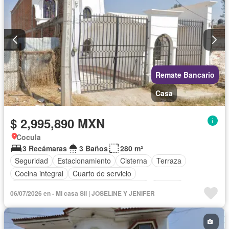
Remate Bancario
Casa
$ 2,995,890 MXN
Cocula
3 Recámaras
3 Baños
280 m²
Seguridad
Estacionamiento
Cisterna
Terraza
Cocina integral
Cuarto de servicio
Acceso para personas con discapacidad
Internet
06/07/2026 en - Mi casa Sii | JOSELINE Y JENIFER
Circuito cerrado de televisión
Electricidad
Agua
Cuarto de Limpieza
Televisión por cable
Asador
Zonas verdes
Vista panorámica
Recámara con closet