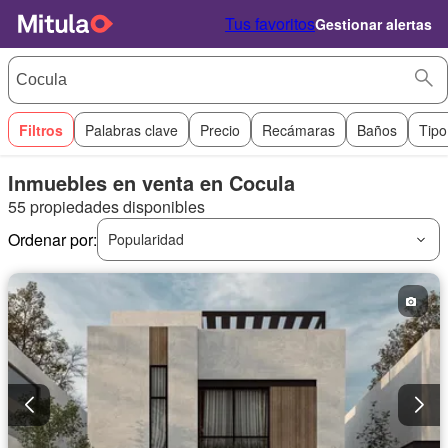
Tus favoritos
Gestionar alertas
Filtros
Palabras clave
Precio
Recámaras
Baños
Tipo
Inmuebles en venta en Cocula
55 propiedades disponibles
Ordenar por:
Popularidad