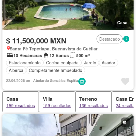
Casa
$ 11,500,000 MXN
Destacado
Santa Fé Tepetlapa, Buenavista de Cuéllar
10 Recámaras
12 Baños
500 m²
Estacionamiento
Cocina equipada
Jardín
Asador
Alberca
Completamente amueblado
22/06/2026 en - Abelardo González Espitia
Casa
Villa
Terreno
Casa En
159 resultados
159 resultados
135 resultados
24 resulta