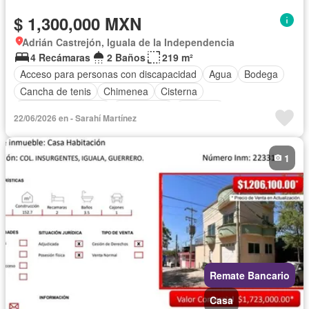
$ 1,300,000 MXN
Adrián Castrejón, Iguala de la Independencia
4 Recámaras
2 Baños
219 m²
Acceso para personas con discapacidad
Agua
Bodega
Cancha de tenis
Chimenea
Cisterna
Cuarto de Limpieza
Electricidad
Elevador
22/06/2026 en - Sarahí Martínez
Estacionamiento
Internet
Recámara con closet
Seguridad
Televisión por cable
Wifi
Sin amueblar
1
Remate Bancario
Casa