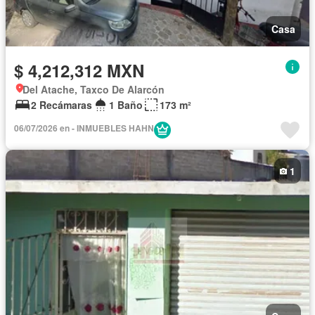
Casa
$ 4,212,312 MXN
Del Atache, Taxco De Alarcón
2 Recámaras
1 Baño
173 m²
06/07/2026 en - INMUEBLES HAHN
1