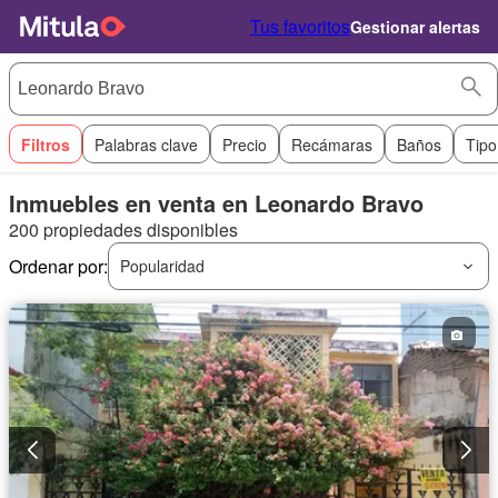
Tus favoritos
Gestionar alertas
Filtros
Palabras clave
Precio
Recámaras
Baños
Tipo
Inmuebles en venta en Leonardo Bravo
200 propiedades disponibles
Ordenar por:
Popularidad