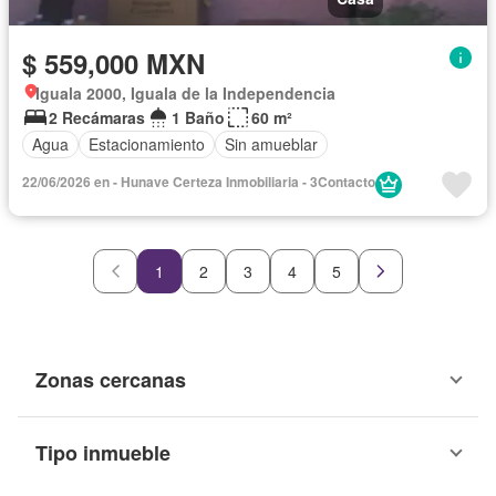
$ 559,000 MXN
Iguala 2000, Iguala de la Independencia
2 Recámaras
1 Baño
60 m²
Agua
Estacionamiento
Sin amueblar
22/06/2026 en - Hunave Certeza Inmobiliaria - 3Contacto
1
2
3
4
5
Zonas cercanas
Tipo inmueble