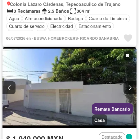
Colonia Lázaro Cárdenas, Tepecoacuilco de Trujano
3 Recámaras
2.5 Baños
304 m²
Agua
Aire acondicionado
Bodega
Cuarto de Limpieza
Cuarto de servicio
Electricidad
Estacionamiento
Gas natural
Wifi
Sin amueblar
06/07/2026 en - BUSVA HOMEBROKERS- RICARDO SANABRIA
Remate Bancario
Casa
$ 1,040,000 MXN
Destacado