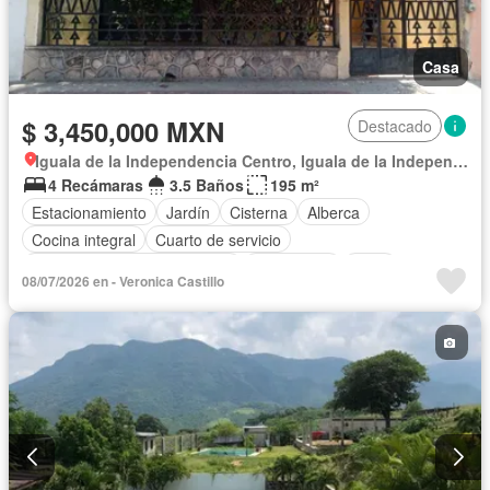
Casa
$ 3,450,000 MXN
Destacado
Iguala de la Independencia Centro, Iguala de la Independencia
4 Recámaras
3.5 Baños
195 m²
Estacionamiento
Jardín
Cisterna
Alberca
Cocina integral
Cuarto de servicio
Circuito cerrado de televisión
Electricidad
Agua
08/07/2026 en - Veronica Castillo
Cuarto de Limpieza
Zonas verdes
Sin amueblar