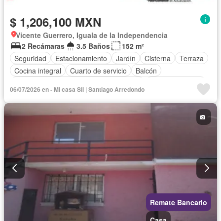
$ 1,206,100 MXN
Vicente Guerrero, Iguala de la Independencia
2 Recámaras
3.5 Baños
152 m²
Seguridad
Estacionamiento
Jardín
Cisterna
Terraza
Cocina integral
Cuarto de servicio
Balcón
Acceso para personas con discapacidad
Cocina equipada
06/07/2026 en - Mi casa Sii | Santiago Arredondo
Zona infantil
Sala polivalente
Internet
Bodega
Aire acondicionado
Circuito cerrado de televisión
Electricidad
Azotea
Agua
Cuarto de Limpieza
Televisión por cable
Calefacción
Asador
Zonas verdes
Despacho
Vista panorámica
Recámara con closet
Caseta de vigilancia
Remate Bancario
Casa