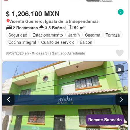
$ 1,206,100 MXN
Vicente Guerrero, Iguala de la Independencia
2 Recámaras
3.5 Baños
152 m²
Seguridad
Estacionamiento
Jardín
Cisterna
Terraza
Cocina integral
Cuarto de servicio
Balcón
Acceso para personas con discapacidad
Cocina equipada
06/07/2026 en - Mi casa Sii | Santiago Arredondo
Sala polivalente
Internet
Bodega
Circuito cerrado de televisión
Electricidad
Azotea
Agua
Cuarto de Limpieza
Televisión por cable
Asador
Zonas verdes
Despacho
Vista panorámica
Recámara con closet
Caseta de vigilancia
Sin amueblar
Remate Bancario
Casa