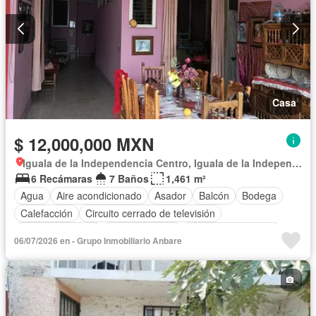
Casa
$ 12,000,000 MXN
Iguala de la Independencia Centro, Iguala de la Independencia
6 Recámaras
7 Baños
1,461 m²
Agua
Aire acondicionado
Asador
Balcón
Bodega
Calefacción
Circuito cerrado de televisión
Cocina equipada
Cocina integral
Cuarto de Limpieza
06/07/2026 en - Grupo Inmobiliario Anbare
Cuarto de servicio
Electricidad
Estacionamiento
Gas natural
Internet
Despacho
Recámara con closet
Sala polivalente
Seguridad
Televisión por cable
Wifi
Sin amueblar